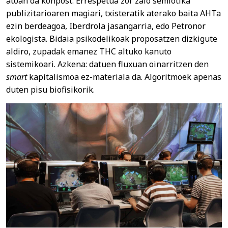
atoan da konpost. Errespetua zor zaio semiotika
publizitarioaren magiari, txisteratik aterako baita AHTa
ezin berdeagoa, Iberdrola jasangarria, edo Petronor
ekologista. Bidaia psikodelikoak proposatzen dizkigute
aldiro, zupadak emanez THC altuko kanuto
sistemikoari. Azkena: datuen fluxuan oinarritzen den
smart
kapitalismoa ez-materiala da. Algoritmoek apenas
duten pisu biofisikorik.