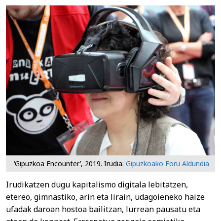
‘Gipuzkoa Encounter’, 2019. Irudia:
Gipuzkoako Foru Aldundia
Irudikatzen dugu kapitalismo digitala lebitatzen,
etereo, gimnastiko, arin eta lirain, udagoieneko haize
ufadak daroan hostoa bailitzan, lurrean pausatu eta