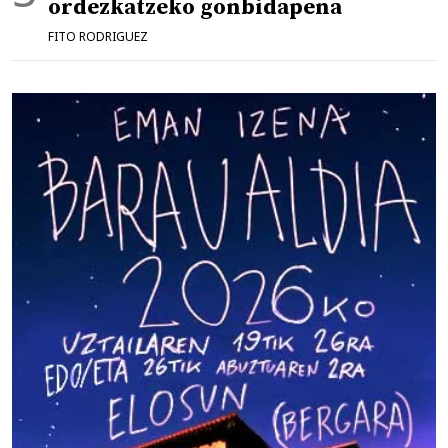
ordezkatzeko gonbidapena
FITO RODRIGUEZ