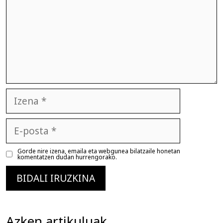
Izena
E-
posta
Gorde nire izena, emaila eta webgunea bilatzaile honetan
komentatzen dudan hurrengorako.
Azken artikuluak