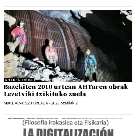
AHTREN OBRA
Bazekiten 2010 urtean AHTaren obrak
Lezetxiki txikituko zuela
2023 otsailak 2
MIKEL ALVAREZ FORCADA
-