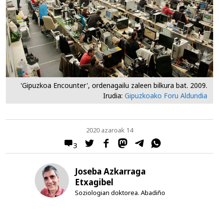
'Gipuzkoa Encounter', ordenagailu zaleen bilkura bat. 2009.
Irudia:
Gipuzkoako Foru Aldundia
2020 azaroak 14
3
Joseba Azkarraga
Etxagibel
Soziologian doktorea. Abadiño