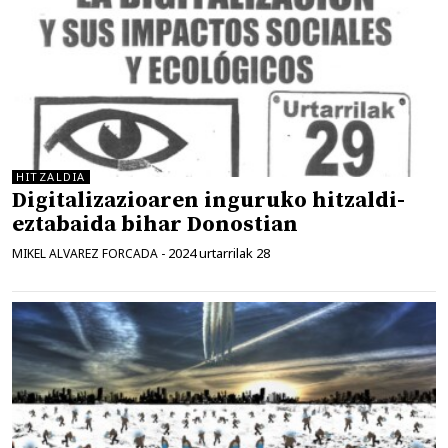
HITZALDIA
Digitalizazioaren inguruko hitzaldi-
eztabaida bihar Donostian
2024 urtarrilak 28
MIKEL ALVAREZ FORCADA
-