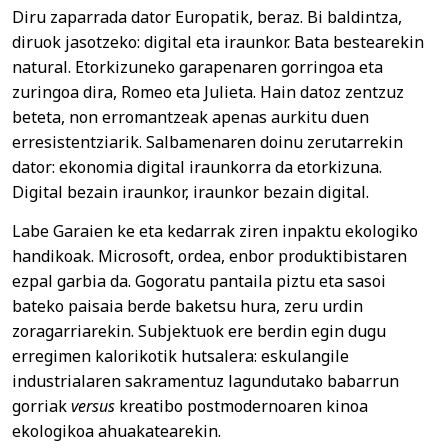
Diru zaparrada dator Europatik, beraz. Bi baldintza,
diruok jasotzeko: digital eta iraunkor. Bata bestearekin
natural. Etorkizuneko garapenaren gorringoa eta
zuringoa dira, Romeo eta Julieta. Hain datoz zentzuz
beteta, non erromantzeak apenas aurkitu duen
erresistentziarik. Salbamenaren doinu zerutarrekin
dator: ekonomia digital iraunkorra da etorkizuna.
Digital bezain iraunkor, iraunkor bezain digital.
Labe Garaien ke eta kedarrak ziren inpaktu ekologiko
handikoak. Microsoft, ordea, enbor produktibistaren
ezpal garbia da. Gogoratu pantaila piztu eta sasoi
bateko paisaia berde baketsu hura, zeru urdin
zoragarriarekin. Subjektuok ere berdin egin dugu
erregimen kalorikotik hutsalera: eskulangile
industrialaren sakramentuz lagundutako babarrun
gorriak
versus
kreatibo postmodernoaren kinoa
ekologikoa ahuakatearekin.