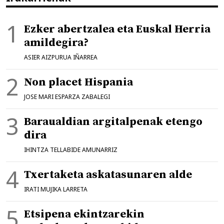
Ezker abertzalea eta Euskal Herria
amildegira?
ASIER AIZPURUA IÑARREA
Non placet Hispania
JOSE MARI ESPARZA ZABALEGI
Baraualdian argitalpenak etengo
dira
IHINTZA TELLABIDE AMUNARRIZ
Txertaketa askatasunaren alde
IRATI MUJIKA LARRETA
Etsipena ekintzarekin