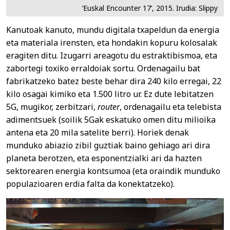
‘Euskal Encounter 17’, 2015. Irudia: Slippy
Kanutoak kanuto, mundu digitala txapeldun da energia
eta materiala irensten, eta hondakin kopuru kolosalak
eragiten ditu. Izugarri areagotu du estraktibismoa, eta
zabortegi toxiko erraldoiak sortu. Ordenagailu bat
fabrikatzeko batez beste behar dira 240 kilo erregai, 22
kilo osagai kimiko eta 1.500 litro ur. Ez dute lebitatzen
5G, mugikor, zerbitzari,
router
, ordenagailu eta telebista
adimentsuek (soilik 5Gak eskatuko omen ditu milioika
antena eta 20 mila satelite berri). Horiek denak
munduko abiazio zibil guztiak baino gehiago ari dira
planeta berotzen, eta esponentzialki ari da hazten
sektorearen energia kontsumoa (eta oraindik munduko
populazioaren erdia falta da konektatzeko).