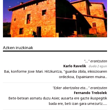
Azken iruzkinak
"..." erantzuten
Karlo Ravelik
duela 2 egun
Bai, konforme Joxe Mari. Hitzkuntza, "guardia zibila, inkisizioaren
ordezkoa, Espainiaren muina...
"Ezker abertzalea eta..." erantzuten
Fernando Trebolek
Bete-betean asmatu duzu Asier, ausarta ere gazte ikuspegitik
bada ere, beti izan gara umezurtz......