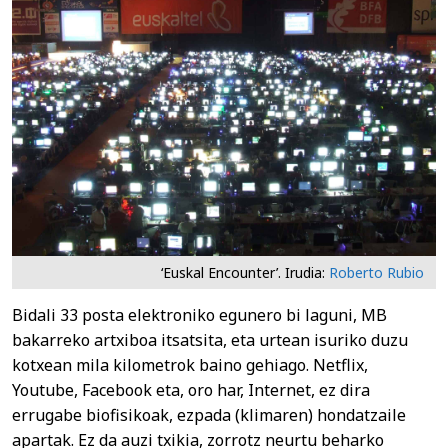
‘Euskal Encounter’. Irudia:
Roberto Rubio
Bidali 33 posta elektroniko egunero bi laguni, MB
bakarreko artxiboa itsatsita, eta urtean isuriko duzu
kotxean mila kilometrok baino gehiago. Netflix,
Youtube, Facebook eta, oro har, Internet, ez dira
errugabe biofisikoak, ezpada (klimaren) hondatzaile
apartak. Ez da auzi txikia, zorrotz neurtu beharko