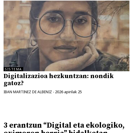
SISTEMA
Digitalizazioa hezkuntzan: nondik
gatoz?
2026 apirilak 25
IBAN MARTINEZ DE ALBENIZ
-
3 erantzun “Digital eta ekologiko,