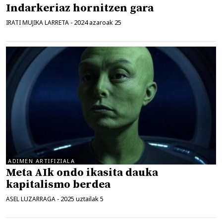
Indarkeriaz hornitzen gara
2024 azaroak 25
IRATI MUJIKA LARRETA
-
ADIMEN ARTIFIZIALA
Meta AIk ondo ikasita dauka
kapitalismo berdea
2025 uztailak 5
ASEL LUZARRAGA
-