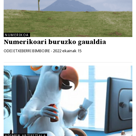
NUMERIKOA
Numerikoari buruzko gaualdia
2022 ekainak 15
ODEI ETXEBERRI BIMBOIRE
-
ADIMEN ARTIFIZIALA