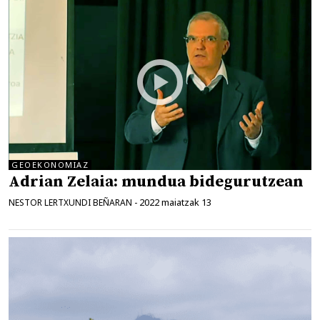
GEOEKONOMIAZ
Adrian Zelaia: mundua bidegurutzean
2022 maiatzak 13
NESTOR LERTXUNDI BEÑARAN
-