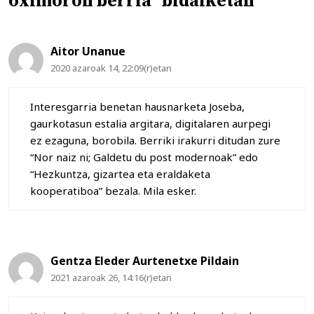
oximoron berria” bidalketan
Aitor Unanue
2020 azaroak 14, 22:09(r)etan
Interesgarria benetan hausnarketa Joseba,
gaurkotasun estalia argitara, digitalaren aurpegi
ez ezaguna, borobila. Berriki irakurri ditudan zure
“Nor naiz ni; Galdetu du post modernoak” edo
“Hezkuntza, gizartea eta eraldaketa
kooperatiboa” bezala. Mila esker.
Gentza Eleder Aurtenetxe Pildain
2021 azaroak 26, 14:16(r)etan