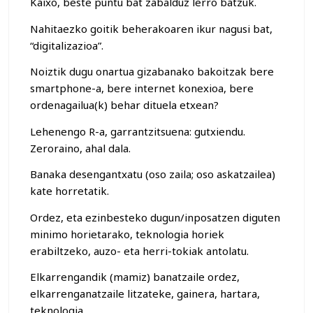
Kaixo, beste puntu bat zabalduz lerro batzuk.
Nahitaezko goitik beherakoaren ikur nagusi bat,
“digitalizazioa”.
Noiztik dugu onartua gizabanako bakoitzak bere
smartphone-a, bere internet konexioa, bere
ordenagailua(k) behar dituela etxean?
Lehenengo R-a, garrantzitsuena: gutxiendu.
Zeroraino, ahal dala.
Banaka desengantxatu (oso zaila; oso askatzailea)
kate horretatik.
Ordez, eta ezinbesteko dugun/inposatzen diguten
minimo horietarako, teknologia horiek
erabiltzeko, auzo- eta herri-tokiak antolatu.
Elkarrengandik (mamiz) banatzaile ordez,
elkarrenganatzaile litzateke, gainera, hartara,
teknologia.