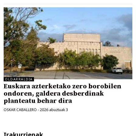
OLDARRALDIA
Euskara azterketako zero borobilen
ondoren, galdera desberdinak
planteatu behar dira
OSKAR CABALLERO
-
2026 abuztuak 3
Irakurrienak