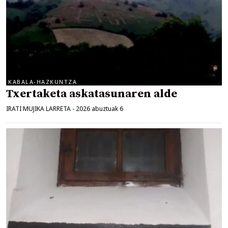
KABALA-HAZKUNTZA
Txertaketa askatasunaren alde
IRATI MUJIKA LARRETA
-
2026 abuztuak 6