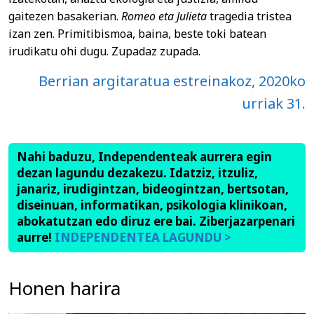
gaitezen basakerian.
Romeo eta Julieta
tragedia tristea
izan zen. Primitibismoa, baina, beste toki batean
irudikatu ohi dugu. Zupadaz zupada.
Berrian argitaratua estreinakoz, 2020ko
urriak 31.
Nahi baduzu, Independenteak aurrera egin
dezan lagundu dezakezu. Idatziz, itzuliz,
janariz, irudigintzan, bideogintzan, bertsotan,
diseinuan, informatikan, psikologia klinikoan,
abokatutzan edo diruz ere bai. Ziberjazarpenari
aurre!
INDEPENDENTEA LAGUNDU >
Honen harira