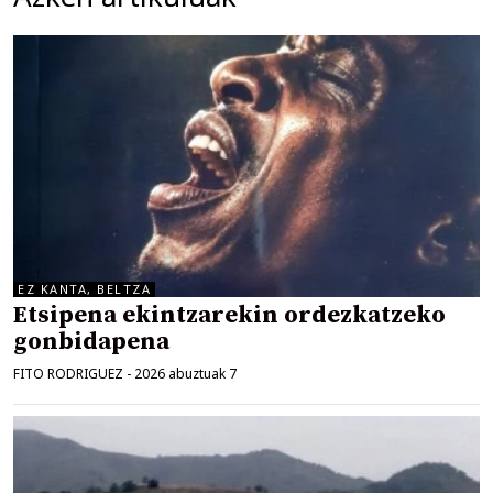
EZ KANTA, BELTZA
Etsipena ekintzarekin ordezkatzeko
gonbidapena
FITO RODRIGUEZ
-
2026 abuztuak 7