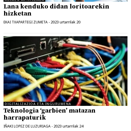
Lana kenduko didan loritoarekin
hizketan
2023 urtarrilak 20
EKAI TXAPARTEGI ZUMETA
-
DIGITALIZAZIOA ETA INGURUMENA
Teknologia ‘garbien’ matazan
harrapaturik
2023 urtarrilak 24
IÑAKI LOPEZ DE LUZURIAGA
-