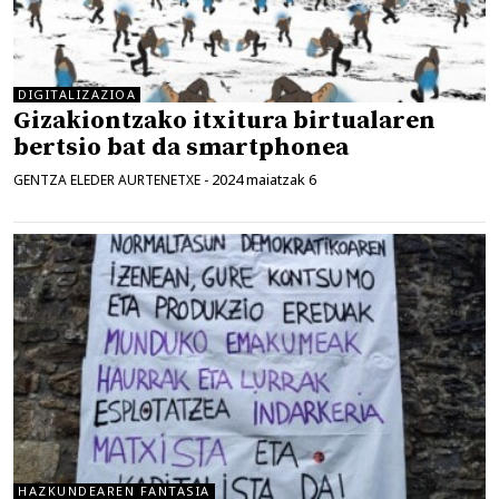
DIGITALIZAZIOA
Gizakiontzako itxitura birtualaren
bertsio bat da smartphonea
2024 maiatzak 6
GENTZA ELEDER AURTENETXE
-
HAZKUNDEAREN FANTASIA