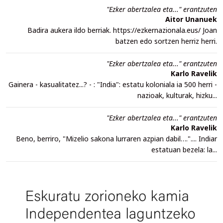
"Ezker abertzalea eta..." erantzuten
Aitor Unanuek
Badira aukera ildo berriak. https://ezkernazionala.eus/ Joan
batzen edo sortzen herriz herri.
"Ezker abertzalea eta..." erantzuten
Karlo Ravelik
Gainera - kasualitatez...? - : "India": estatu koloniala ia 500 herri -
nazioak, kulturak, hizku...
"Ezker abertzalea eta..." erantzuten
Karlo Ravelik
Beno, berriro, "Mizelio sakona lurraren azpian dabil….".... Indiar
estatuan bezela: la...