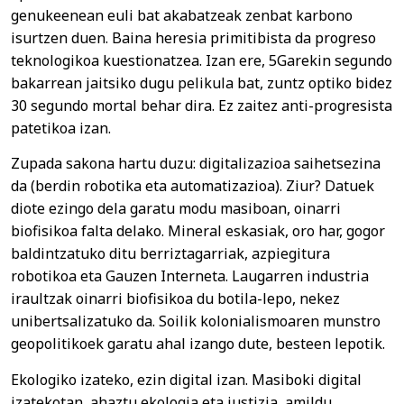
genukeenean euli bat akabatzeak zenbat karbono
isurtzen duen. Baina heresia primitibista da progreso
teknologikoa kuestionatzea. Izan ere, 5Garekin segundo
bakarrean jaitsiko dugu pelikula bat, zuntz optiko bidez
30 segundo mortal behar dira. Ez zaitez anti-progresista
patetikoa izan.
Zupada sakona hartu duzu: digitalizazioa saihetsezina
da (berdin robotika eta automatizazioa). Ziur? Datuek
diote ezingo dela garatu modu masiboan, oinarri
biofisikoa falta delako. Mineral eskasiak, oro har, gogor
baldintzatuko ditu berriztagarriak, azpiegitura
robotikoa eta Gauzen Interneta. Laugarren industria
iraultzak oinarri biofisikoa du botila-lepo, nekez
unibertsalizatuko da. Soilik kolonialismoaren munstro
geopolitikoek garatu ahal izango dute, besteen lepotik.
Ekologiko izateko, ezin digital izan. Masiboki digital
izatekotan, ahaztu ekologia eta justizia, amildu