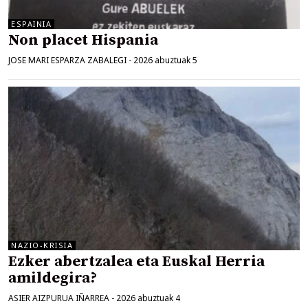
ESPAINIA
Non placet Hispania
JOSE MARI ESPARZA ZABALEGI
-
2026 abuztuak 5
NAZIO-KRISIA
Ezker abertzalea eta Euskal Herria
amildegira?
ASIER AIZPURUA IÑARREA
-
2026 abuztuak 4