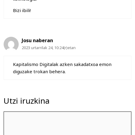
Bizi ibili!
Josu naberan
2023 urtarrilak 24, 10:24(r)etan
Kapitalismo Digitalak azken sakadatxoa emon
diguzake trokan behera.
Utzi iruzkina
Iruzkina