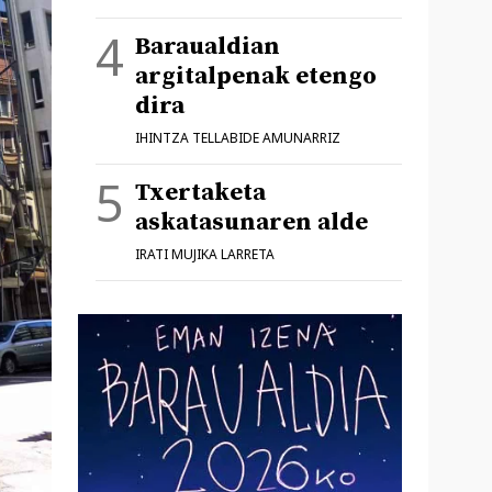
Baraualdian
argitalpenak etengo
dira
IHINTZA TELLABIDE AMUNARRIZ
Txertaketa
askatasunaren alde
IRATI MUJIKA LARRETA