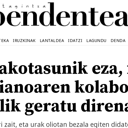
TEKA
IRUZKINAK
LANTALDEA
IDATZI
LAGUNDU
DENDA
akotasunik eza,
ianoaren kolabo
ilik geratu dire
zait, eta urak oliotan bezala egiten didate