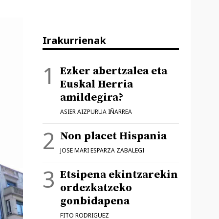
Irakurrienak
Ezker abertzalea eta
Euskal Herria
amildegira?
ASIER AIZPURUA IÑARREA
Non placet Hispania
JOSE MARI ESPARZA ZABALEGI
Etsipena ekintzarekin
ordezkatzeko
gonbidapena
FITO RODRIGUEZ