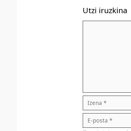
Utzi iruzkina
Iruzkina
Izena
E-
posta