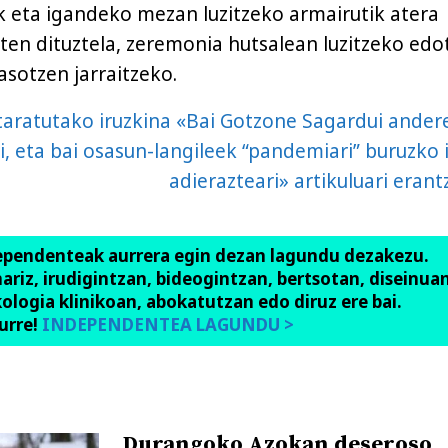
k eta igandeko mezan luzitzeko armairutik atera
zten dituztela, zeremonia hutsalean luzitzeko edo
jasotzen jarraitzeko.
gitaratutako iruzkina «Bai Gotzone Sagardui ande
i, eta bai osasun-langileek “pandemiari” buruzko i
adierazteari» artikuluari eran
ependenteak aurrera egin dezan lagundu dezakezu.
anariz, irudigintzan, bideogintzan, bertsotan, diseinuan
ologia klinikoan, abokatutzan edo diruz ere bai.
urre!
INDEPENDENTEA LAGUNDU >
Durangoko Azokan deseroso