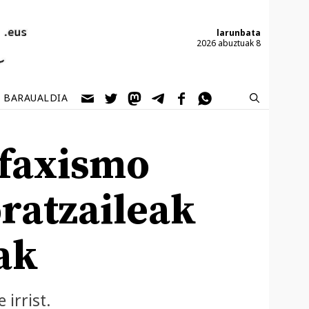
larunbata
2026 abuztuak 8
BARAUALDIA
 faxismo
ratzaileak
nak
 irrist.