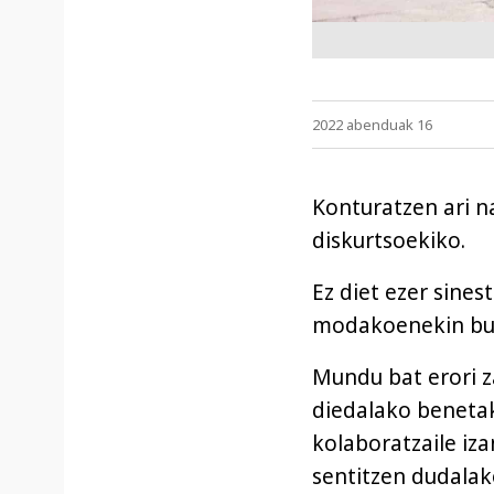
2022 abenduak 16
Konturatzen ari n
diskurtsoekiko.
Ez diet ezer sines
modakoenekin bur
Mundu bat erori za
diedalako benetak
kolaboratzaile izan
sentitzen dudalak