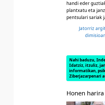
handi eder guztia
plantxatu eta jan
pentsulari sariak 
Jatorriz ar
dimisioar
Nahi baduzu, Ind
Idatziz, itzuliz, j
informatikan, psik
Ziberjazarpenari a
Honen harira