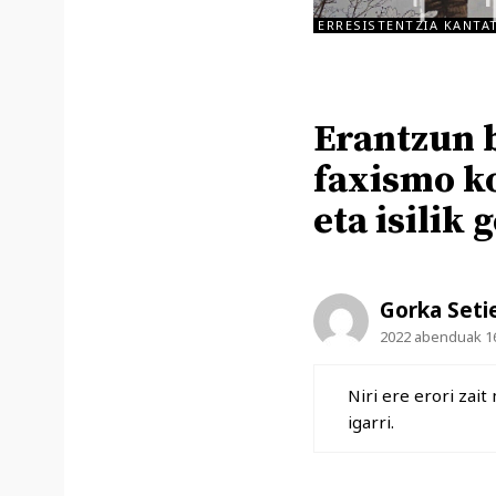
ERRESISTENTZIA KANTA
Erantzun 
faxismo k
eta isilik
Gorka Seti
2022 abenduak 16
Niri ere erori zai
igarri.