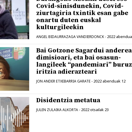
Covid-sinisdunekin, Covid-
ziurtagiria txintik esan gabe
onartu duten euskal
kulturgileekin
2022 abendua
ANGEL BIDAURRAZAGA VANDIERDONCK
-
Bai Gotzone Sagardui andere
dimisioari, eta bai osasun-
langileek “pandemiari” buru
iritzia adierazteari
2022 abenduak 12
JON ANDER ETXEBARRIA GARATE
-
Disidentzia metatua
2022 otsailak 23
JULEN ZULAIKA ALKORTA
-