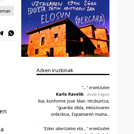
ateman
Azken iruzkinak
"..." erantzuten
Karlo Ravelik
duela 3 egun
Bai, konforme Joxe Mari. Hitzkuntza,
"guardia zibila, inkisizioaren
ren
ordezkoa, Espainiaren muina...
ka
"Ezker abertzalea eta..." erantzuten