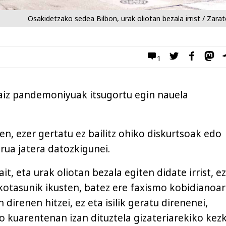
Osakidetzako sedea Bilbon, urak oliotan bezala irrist / Zar
1
aiz pandemoniyuak itsugortu egin nauela
ten, ezer gertatu ez bailitz ohiko diskurtsoak edo
ua jatera datozkigunei.
it, eta urak oliotan bezala egiten didate irrist, ez
otasunik ikusten, batez ere faxismo kobidianoa
 direnen hitzei, ez eta isilik geratu direnenei,
o kuarentenan izan dituztela gizateriarekiko kez