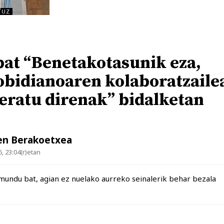
TUZ
bat “Benetakotasunik eza,
obidianoaren kolaboratzaile
 geratu direnak” bidalketan
en Berakoetxea
, 23:04(r)etan
t mundu bat, agian ez nuelako aurreko seinalerik behar bezala