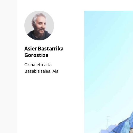
Asier Bastarrika
Gorostiza
Okina eta aita.
Basabizizalea. Aia