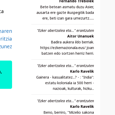
Fernando Trebolek
Bete-betean asmatu duzu Asier,
ta
ausarta ere gazte ikuspegitik bada
ere, beti izan gara umezurtz......
rearen
"Ezker abertzalea eta..." erantzuten
Aitor Unanuek
ritzia
Badira aukera ildo berriak.
tzunez
https://ezkernazionala.eus/ Joan
batzen edo sortzen herriz herri.
"Ezker abertzalea eta..." erantzuten
,
Karlo Ravelik
Gainera - kasualitatez...? - : "India":
estatu koloniala ia 500 herri -
nazioak, kulturak, hizku...
"Ezker abertzalea eta..." erantzuten
Karlo Ravelik
Beno, berriro, "Mizelio sakona