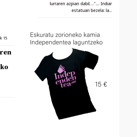
lurraren azpian dabil….".... Indiar
estatuan bezela: la...
k 15
aren
zko