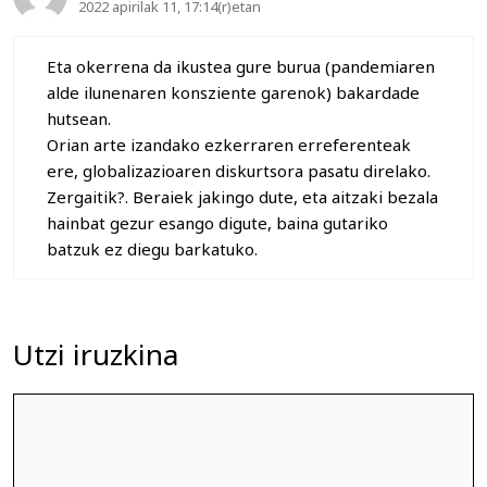
2022 apirilak 11, 17:14(r)etan
Eta okerrena da ikustea gure burua (pandemiaren
alde ilunenaren konsziente garenok) bakardade
hutsean.
Orian arte izandako ezkerraren erreferenteak
ere, globalizazioaren diskurtsora pasatu direlako.
Zergaitik?. Beraiek jakingo dute, eta aitzaki bezala
hainbat gezur esango digute, baina gutariko
batzuk ez diegu barkatuko.
Utzi iruzkina
Iruzkina