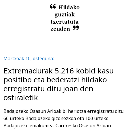
Hildako
guztiak
txertatuta
zeuden
Martxoak 10, osteguna:
Extremadurak 5.216 kobid kasu
positibo eta bederatzi hildako
erregistratu ditu joan den
ostiraletik
Badajozeko Osasun Arloak bi heriotza erregistratu ditu:
66 urteko Badajozeko gizonezkoa eta 100 urteko
Badajozeko emakumea. Caceresko Osasun Arloan