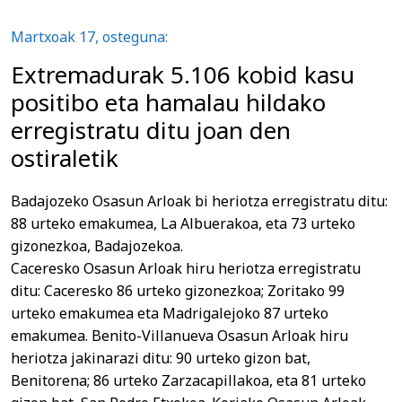
Martxoak 17, osteguna:
Extremadurak 5.106 kobid kasu
positibo eta hamalau hildako
erregistratu ditu joan den
ostiraletik
Badajozeko Osasun Arloak bi heriotza erregistratu ditu:
88 urteko emakumea, La Albuerakoa, eta 73 urteko
gizonezkoa, Badajozekoa.
Caceresko Osasun Arloak hiru heriotza erregistratu
ditu: Caceresko 86 urteko gizonezkoa; Zoritako 99
urteko emakumea eta Madrigalejoko 87 urteko
emakumea. Benito-Villanueva Osasun Arloak hiru
heriotza jakinarazi ditu: 90 urteko gizon bat,
Benitorena; 86 urteko Zarzacapillakoa, eta 81 urteko