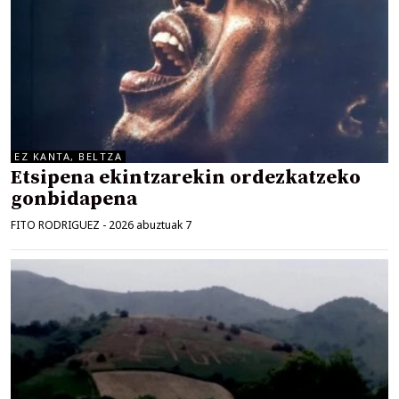
EZ KANTA, BELTZA
Etsipena ekintzarekin ordezkatzeko
gonbidapena
FITO RODRIGUEZ
-
2026 abuztuak 7