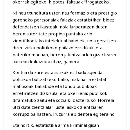
okerrak egiteko, hipotesi faltsuak “frogatzeko”.
Ni neu txundituta uzten nau formazio eta prestigio
goreneko pertsonaiak falaziak estatistiken bidez
defendatzen ikusteak, nola lurperatzen duten
beren autoritate propioa puntako arlo
zientifikoetako intelektual handiek, nola geratzen
diren zirku politikoko pailazo erridikulu eta
patetiko moduan, beren jakintza arloa gizartearen
aurrean kakaztuta utziz, gainera.
Kontua da zure estatistikak ez badu agenda
politikoa bultzatzeko balio, makinaria estatal
mafiosoak baliabide eta fondo publikoak
erretiratzen dizkizula, eta okerrena: publikoki
difamatuko zaitu eta sozialki baztertuko. Horrela
utzi dute zientzialari ustel askok zientziaren
korrupzioa hazten, iruzurra ebidentea egiteraino.
Eta hortik, estatistika arma kriminal gisan