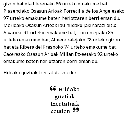
gizon bat eta Llerenako 86 urteko emakume bat.
Plasenciako Osasun Arloak Torrecilla de los Angeleseko
97 urteko emakume baten heriotzaren berri eman du.
Meridako Osasun Arloak lau hildako jakinarazi ditu:
Alvaroko 91 urteko emakume bat, Torremejiako 86
urteko emakume bat, Almendralejoko 78 urteko gizon
bat eta Ribera del Fresnoko 74 urteko emakume bat.
Caceresko Osasun Arloak Millan Etxeetako 92 urteko
emakume baten heriotzaren berri eman du.
Hildako guztiak txertatuta zeuden.
Hildako
guztiak
txertatuak
zeuden