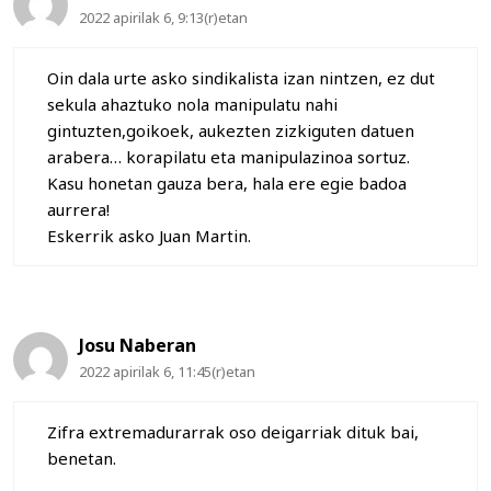
2022 apirilak 6, 9:13(r)etan
Oin dala urte asko sindikalista izan nintzen, ez dut
sekula ahaztuko nola manipulatu nahi
gintuzten,goikoek, aukezten zizkiguten datuen
arabera… korapilatu eta manipulazinoa sortuz.
Kasu honetan gauza bera, hala ere egie badoa
aurrera!
Eskerrik asko Juan Martin.
Josu Naberan
2022 apirilak 6, 11:45(r)etan
Zifra extremadurarrak oso deigarriak dituk bai,
benetan.