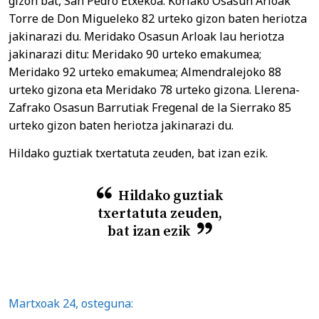
gizon bat, San Pedro Etxekoa. Koriako Osasun Arloak
Torre de Don Migueleko 82 urteko gizon baten heriotza
jakinarazi du. Meridako Osasun Arloak lau heriotza
jakinarazi ditu: Meridako 90 urteko emakumea;
Meridako 92 urteko emakumea; Almendralejoko 88
urteko gizona eta Meridako 78 urteko gizona. Llerena-
Zafrako Osasun Barrutiak Fregenal de la Sierrako 85
urteko gizon baten heriotza jakinarazi du.
Hildako guztiak txertatuta zeuden, bat izan ezik.
Hildako guztiak
txertatuta zeuden,
bat izan ezik
Martxoak 24, osteguna: