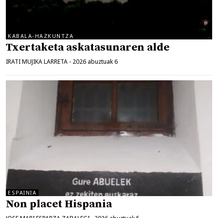
KABALA-HAZKUNTZA
Txertaketa askatasunaren alde
IRATI MUJIKA LARRETA
-
2026 abuztuak 6
ESPAINIA
Non placet Hispania