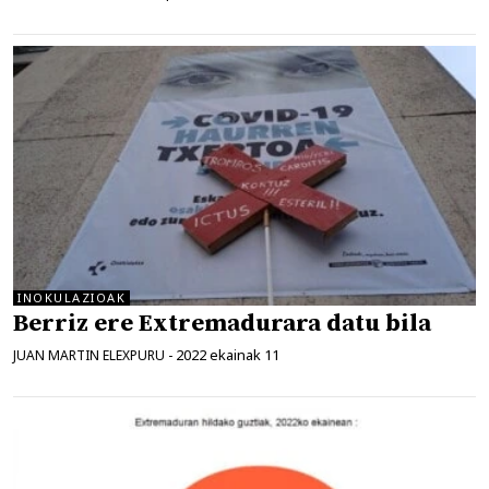
INOKULAZIOAK
Berriz ere Extremadurara datu bila
2022 ekainak 11
JUAN MARTIN ELEXPURU
-