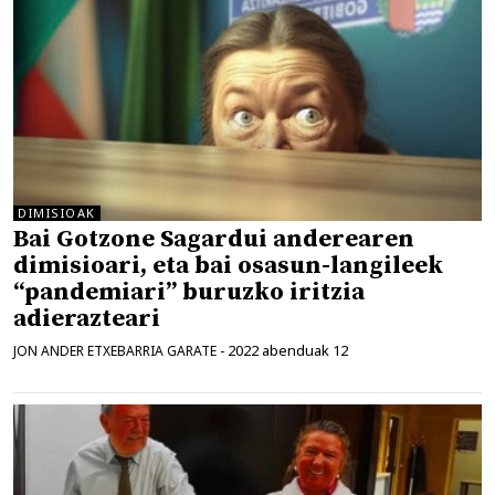
DIMISIOAK
Bai Gotzone Sagardui anderearen
dimisioari, eta bai osasun-langileek
“pandemiari” buruzko iritzia
adierazteari
2022 abenduak 12
JON ANDER ETXEBARRIA GARATE
-