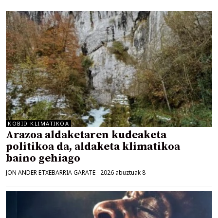
KOBID KLIMATIKOA
Arazoa aldaketaren kudeaketa
politikoa da, aldaketa klimatikoa
baino gehiago
JON ANDER ETXEBARRIA GARATE
-
2026 abuztuak 8