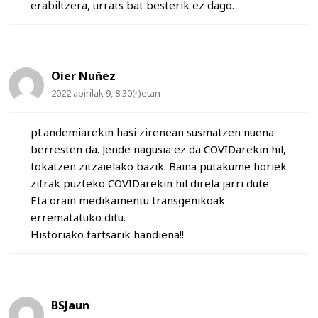
erabiltzera, urrats bat besterik ez dago.
Oier Nuñez
2022 apirilak 9, 8:30(r)etan
pLandemiarekin hasi zirenean susmatzen nuena
berresten da. Jende nagusia ez da COVIDarekin hil,
tokatzen zitzaielako bazik. Baina putakume horiek
zifrak puzteko COVIDarekin hil direla jarri dute.
Eta orain medikamentu transgenikoak
errematatuko ditu.
Historiako fartsarik handiena!!
BSJaun