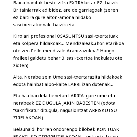
Baina badituk beste zifra EXTRAlurtar EZ, baizik
Britainiarrak adibidez, are deigarriagoak (zeren
ez baitira gure aiton-amona hildako
sasi.txertatuenak, baizik eta…
Kirolari profesional OSASUNTSU sasi-txertatuak
eta kolpera hildakoak… Mendizaleak..(horietarikoa
ote zen Pello mendizale Arantzazukoa? Hango
fraileei galdetu behar 3. sasi-txertoa inokulatu ote
zioten)
Alta, Nerabe zein Ume sasi-txertarazita hildakoak
edota hainbat albo-kalte LARRI izan dutenak…
Eta hau bai dela benetan LARRIA: gure ume eta
nerabeak EZ DUGULA JAKIN BABESTEN (edota
“sakrifikatu” ditugula, nagusiontzat ARRISKUTSU
ZIRELAKOAN)
Belaunaldi horren ondorengo bilobek KONTUAK
ESKATUKO DIZKIGUTELAKOAN… guk uste baino