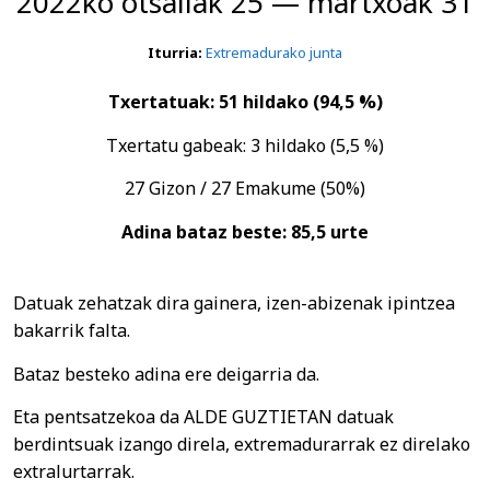
2022ko otsailak 25 — martxoak 31
Iturria:
Extremadurako junta
Txertatuak: 51 hildako (94,5 %)
Txertatu gabeak: 3 hildako (5,5 %)
27 Gizon / 27 Emakume (50%)
Adina bataz beste: 85,5 urte
Datuak zehatzak dira gainera, izen-abizenak ipintzea
bakarrik falta.
Bataz besteko adina ere deigarria da.
Eta pentsatzekoa da ALDE GUZTIETAN datuak
berdintsuak izango direla, extremadurarrak ez direlako
extralurtarrak.