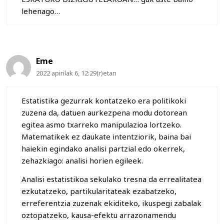
lehenago…
Eme
2022 apirilak 6, 12:29(r)etan
Estatistika gezurrak kontatzeko era politikoki
zuzena da, datuen aurkezpena modu dotorean
egitea asmo txarreko manipulazioa lortzeko.
Matematikek ez daukate intentziorik, baina bai
haiekin egindako analisi partzial edo okerrek,
zehazkiago: analisi horien egileek.
Analisi estatistikoa sekulako tresna da errealitatea
ezkutatzeko, partikularitateak ezabatzeko,
erreferentzia zuzenak ekiditeko, ikuspegi zabalak
oztopatzeko, kausa-efektu arrazonamendu