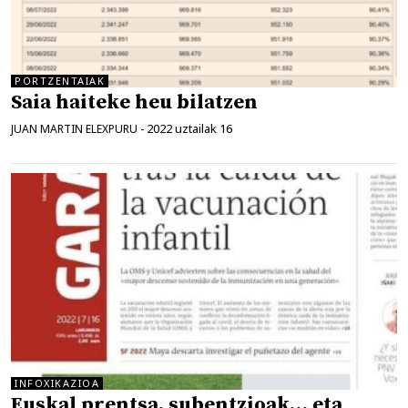
PORTZENTAIAK
Saia haiteke heu bilatzen
2022 uztailak 16
JUAN MARTIN ELEXPURU
-
INFOXIKAZIOA
Euskal prentsa, subentzioak… eta