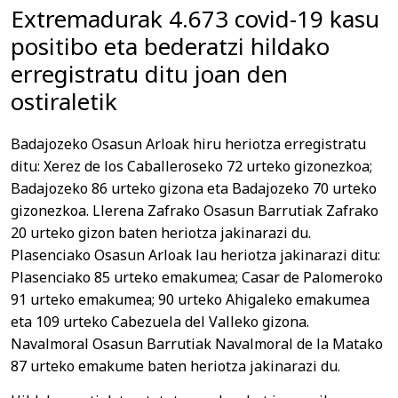
Extremadurak 4.673 covid-19 kasu
positibo eta bederatzi hildako
erregistratu ditu joan den
ostiraletik
Badajozeko Osasun Arloak hiru heriotza erregistratu
ditu: Xerez de los Caballeroseko 72 urteko gizonezkoa;
Badajozeko 86 urteko gizona eta Badajozeko 70 urteko
gizonezkoa. Llerena Zafrako Osasun Barrutiak Zafrako
20 urteko gizon baten heriotza jakinarazi du.
Plasenciako Osasun Arloak lau heriotza jakinarazi ditu:
Plasenciako 85 urteko emakumea; Casar de Palomeroko
91 urteko emakumea; 90 urteko Ahigaleko emakumea
eta 109 urteko Cabezuela del Valleko gizona.
Navalmoral Osasun Barrutiak Navalmoral de la Matako
87 urteko emakume baten heriotza jakinarazi du.