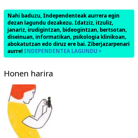
Nahi baduzu, Independenteak aurrera egin
dezan lagundu dezakezu. Idatziz, itzuliz,
janariz, irudigintzan, bideogintzan, bertsotan,
diseinuan, informatikan, psikologia klinikoan,
abokatutzan edo diruz ere bai. Ziberjazarpenari
aurre!
INDEPENDENTEA LAGUNDU >
Honen harira