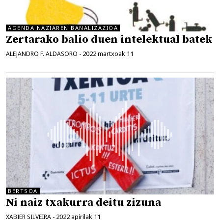
AGENDA NAZIAREN BANALIZAZIOA
Zertarako balio duen intelektual batek
2022 martxoak 11
ALEJANDRO F. ALDASORO
-
BERTSOA
Ni naiz txakurra deitu zizuna
2022 apirilak 11
XABIER SILVEIRA
-