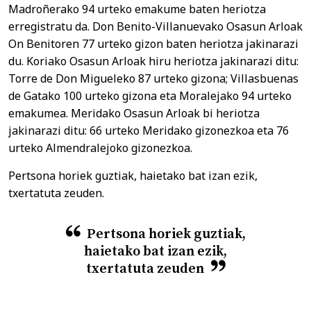
Madroñerako 94 urteko emakume baten heriotza
erregistratu da. Don Benito-Villanuevako Osasun Arloak
On Benitoren 77 urteko gizon baten heriotza jakinarazi
du. Koriako Osasun Arloak hiru heriotza jakinarazi ditu:
Torre de Don Migueleko 87 urteko gizona; Villasbuenas
de Gatako 100 urteko gizona eta Moralejako 94 urteko
emakumea. Meridako Osasun Arloak bi heriotza
jakinarazi ditu: 66 urteko Meridako gizonezkoa eta 76
urteko Almendralejoko gizonezkoa.
Pertsona horiek guztiak, haietako bat izan ezik,
txertatuta zeuden.
Pertsona horiek guztiak,
haietako bat izan ezik,
txertatuta zeuden