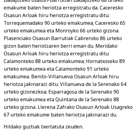
emakume baten heriotza erregistratu da. Caceresko
Osasun Arloak hiru heriotza erregistratu ditu:
Torrequemadako 90 urteko emakumea; Caceresko 65
urteko emakumea eta Monroyko 66 urteko gizona.
Plasenciako Osasun Barrutiak Cabreroko 86 urteko
gizon baten heriotzaren berri eman du. Meridako
Osasun Arloak hiru heriotza erregistratu ditu:
Calamonteko 88 urteko emakumea; Hornatxoseko 89
urteko emakumea eta Calamonteko 91 urteko
emakumea. Benito-Villanueva Osasun Arloak hiru
heriotza jakinarazi ditu: Villanueva de la Serenako 64
urteko gizonezkoa; Esparragosa de la Serenako 90
urteko emakumea eta Quintana de la Serenako 88
urteko gizona. Llerena Zafrako Osasun Arloak Usagreko
67 urteko emakume baten heriotza jakinarazi du.
Hildako guztiak txertatuta zeuden.