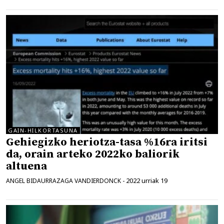
GAIN-HILKORTASUNA
Gehiegizko heriotza-tasa %16ra iritsi
da, orain arteko 2022ko baliorik
altuena
2022 urriak 19
ANGEL BIDAURRAZAGA VANDIERDONCK
-