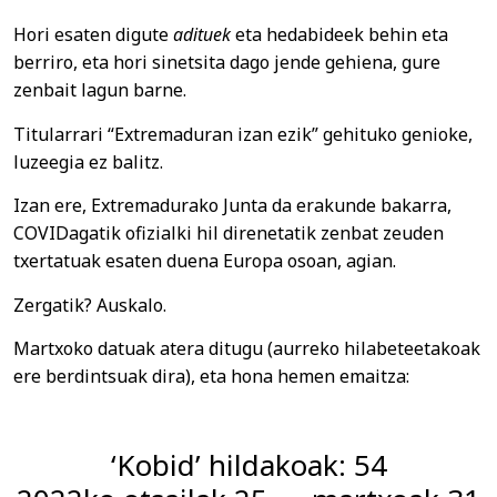
Hori esaten digute
adituek
eta hedabideek behin eta
berriro, eta hori sinetsita dago jende gehiena, gure
zenbait lagun barne.
Titularrari “Extremaduran izan ezik” gehituko genioke,
luzeegia ez balitz.
Izan ere, Extremadurako Junta da erakunde bakarra,
COVIDagatik ofizialki hil direnetatik zenbat zeuden
txertatuak esaten duena Europa osoan, agian.
Zergatik? Auskalo.
Martxoko datuak atera ditugu (aurreko hilabeteetakoak
ere berdintsuak dira), eta hona hemen emaitza:
‘Kobid’ hildakoak: 54