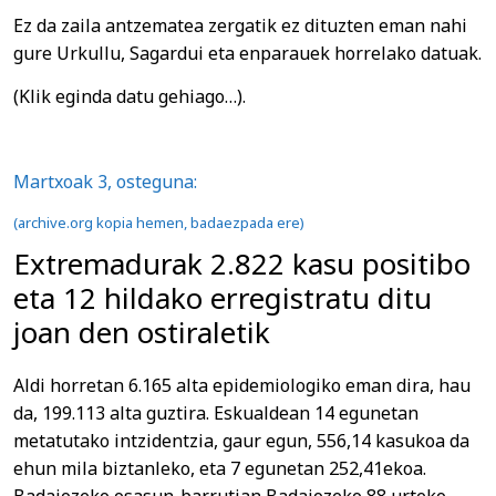
Ez da zaila antzematea zergatik ez dituzten eman nahi
gure Urkullu, Sagardui eta enparauek horrelako datuak.
(Klik eginda datu gehiago…).
Martxoak 3, osteguna:
(archive.org kopia hemen, badaezpada ere)
Extremadurak 2.822 kasu positibo
eta 12 hildako erregistratu ditu
joan den ostiraletik
Aldi horretan 6.165 alta epidemiologiko eman dira, hau
da, 199.113 alta guztira. Eskualdean 14 egunetan
metatutako intzidentzia, gaur egun, 556,14 kasukoa da
ehun mila biztanleko, eta 7 egunetan 252,41ekoa.
Badajozeko osasun-barrutian Badajozeko 88 urteko