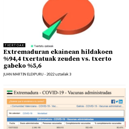
TXERTOAK
Extremaduran ekainean hildakoen
%94,4 txertatuak zeuden vs. txerto
gabeko %5,6
2022 uztailak 3
JUAN MARTIN ELEXPURU
-