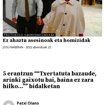
PROTOKOLO SAKRIFIKATZAILEAK
Ez ahaztu asesinoak eta homizidak
2022 abenduak 22
JOSU NABERAN
-
5 erantzun ““Txertatuta bazaude,
arinki gaixotu bai, baina ez zara
hilko…”” bidalketan
Patxi Olano