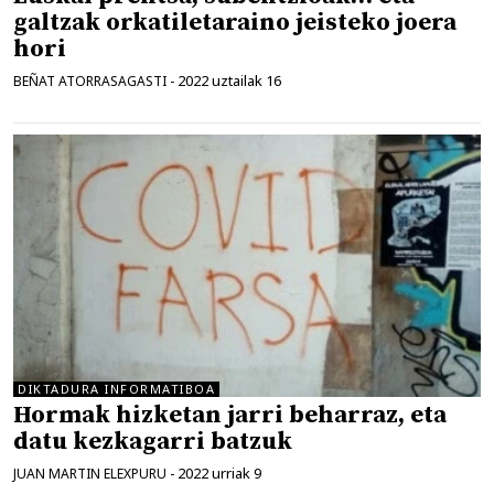
galtzak orkatiletaraino jeisteko joera
hori
2022 uztailak 16
BEÑAT ATORRASAGASTI
-
DIKTADURA INFORMATIBOA
Hormak hizketan jarri beharraz, eta
datu kezkagarri batzuk
2022 urriak 9
JUAN MARTIN ELEXPURU
-