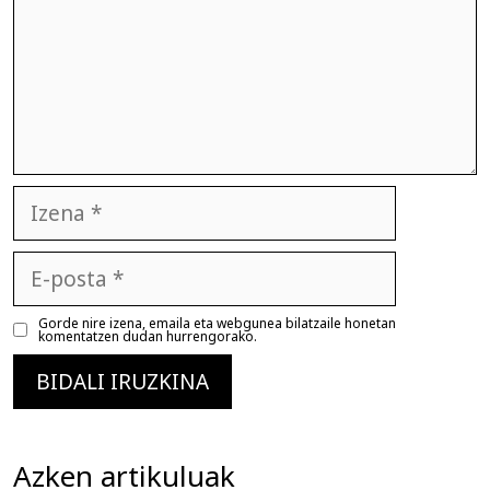
Izena
E-
posta
Gorde nire izena, emaila eta webgunea bilatzaile honetan
komentatzen dudan hurrengorako.
Azken artikuluak