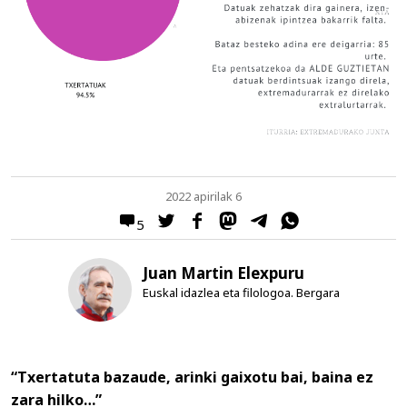
2022 apirilak 6
5
Juan Martin Elexpuru
Euskal idazlea eta filologoa. Bergara
“Txertatuta bazaude, arinki gaixotu bai, baina ez
zara hilko…”