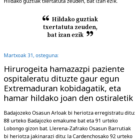
Hildako guztiak txertatuta zeuden, bat izan ezik.
Hildako guztiak
txertatuta zeuden,
bat izan ezik
Martxoak 31, osteguna:
Hirurogeita hamazazpi paziente
ospitaleratu dituzte gaur egun
Extremaduran kobidagatik, eta
hamar hildako joan den ostiraletik
Badajozeko Osasun Arloak bi heriotza erregistratu ditu:
88 urteko Badajozko emakume bat eta 91 urteko
Lobongo gizon bat. Llerena-Zafrako Osasun Barrutiak
bi heriotza jakinarazi ditu: la Cardenchosako 92 urteko