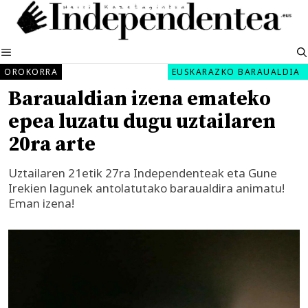
Edukira
salto
egin
MENUA
OROKORRA
EUSKARAZKO BARAUALDIA
Baraualdian izena emateko
epea luzatu dugu uztailaren
20ra arte
Uztailaren 21etik 27ra Independenteak eta Gune
Irekien lagunek antolatutako baraualdira animatu!
Eman izena!