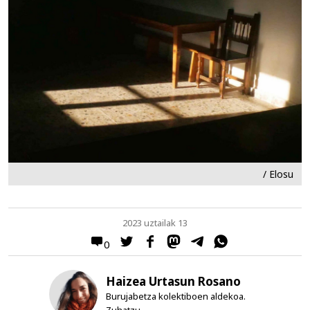
/ Elosu
2023 uztailak 13
0
Haizea Urtasun Rosano
Burujabetza kolektiboen aldekoa.