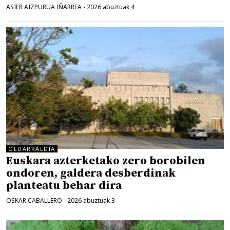
ASIER AIZPURUA IÑARREA
-
2026 abuztuak 4
OLDARRALDIA
Euskara azterketako zero borobilen
ondoren, galdera desberdinak
planteatu behar dira
OSKAR CABALLERO
-
2026 abuztuak 3