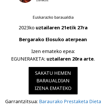
Zuhatzu.
Euskarazko baraualdia
2023ko
uztailaren 21etik 27ra
Bergarako Elosuko aterpean
Izen emateko epea:
EGUNERAKETA:
uztailaren 20ra arte
.
SAKATU HEMEN
BARAUALDIAN
IZENA EMATEKO
Garrantzitsua:
Baraurako Prestaketa Dieta