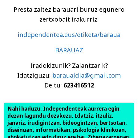
Presta zaitez barauari buruz egunero
zertxobait irakurriz:
independentea.eus/etiketa/baraua
BARAUAZ
Iradokizunik? Zalantzarik?
Idatziguzu:
baraualdia@gmail.com
Deitu:
623416512
Nahi baduzu, Independenteak aurrera egin
dezan lagundu dezakezu. Idatziz, itzuliz,
janariz, irudigintzan, bideogintzan, bertsotan,
diseinuan, informatikan, psikologia klinikoan,
abokatutzan edo diruz ere bai. Ziberjazarpenari