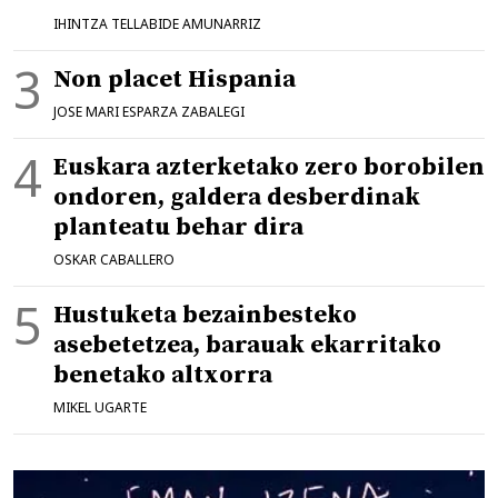
IHINTZA TELLABIDE AMUNARRIZ
Non placet Hispania
JOSE MARI ESPARZA ZABALEGI
Euskara azterketako zero borobilen
ondoren, galdera desberdinak
planteatu behar dira
OSKAR CABALLERO
Hustuketa bezainbesteko
asebetetzea, barauak ekarritako
benetako altxorra
MIKEL UGARTE