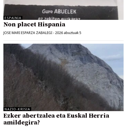
ESPAINIA
Non placet Hispania
JOSE MARI ESPARZA ZABALEGI
-
2026 abuztuak 5
NAZIO-KRISIA
Ezker abertzalea eta Euskal Herria
amildegira?