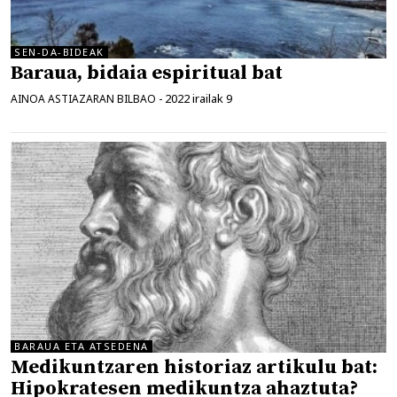
SEN-DA-BIDEAK
Baraua, bidaia espiritual bat
2022 irailak 9
AINOA ASTIAZARAN BILBAO
-
BARAUA ETA ATSEDENA
Medikuntzaren historiaz artikulu bat:
Hipokratesen medikuntza ahaztuta?