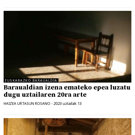
EUSKARAZKO BARAUALDIA
Baraualdian izena emateko epea luzatu
dugu uztailaren 20ra arte
2023 uztailak 13
HAIZEA URTASUN ROSANO
-