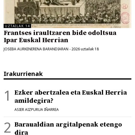
UZTAILAK 14
Frantses iraultzaren bide odoltsua
Ipar Euskal Herrian
JOSEBA AURKENERENA BARANDIARAN
-
2026 uztailak 18
Irakurrienak
Ezker abertzalea eta Euskal Herria
amildegira?
ASIER AIZPURUA IÑARREA
Baraualdian argitalpenak etengo
dira