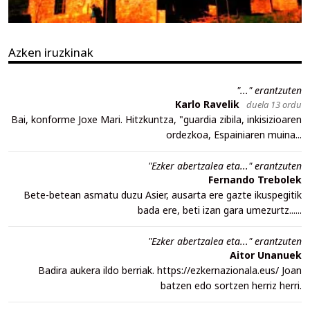
Azken iruzkinak
"..." erantzuten
Karlo Ravelik
duela 13 ordu
Bai, konforme Joxe Mari. Hitzkuntza, "guardia zibila, inkisizioaren
ordezkoa, Espainiaren muina...
"Ezker abertzalea eta..." erantzuten
Fernando Trebolek
Bete-betean asmatu duzu Asier, ausarta ere gazte ikuspegitik
bada ere, beti izan gara umezurtz......
"Ezker abertzalea eta..." erantzuten
Aitor Unanuek
Badira aukera ildo berriak. https://ezkernazionala.eus/ Joan
batzen edo sortzen herriz herri.