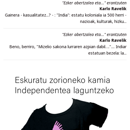
"Ezker abertzalea eta..." erantzuten
Karlo Ravelik
Gainera - kasualitatez...? - : "India": estatu koloniala ia 500 herri -
nazioak, kulturak, hizku...
"Ezker abertzalea eta..." erantzuten
Karlo Ravelik
Beno, berriro, "Mizelio sakona lurraren azpian dabil….".... Indiar
estatuan bezela: la...