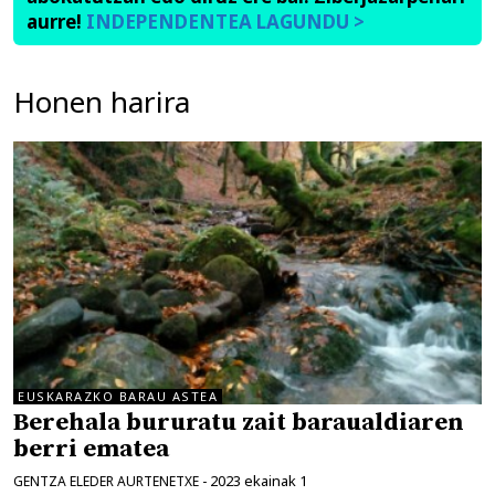
aurre!
INDEPENDENTEA LAGUNDU >
Honen harira
EUSKARAZKO BARAU ASTEA
Berehala bururatu zait baraualdiaren
berri ematea
2023 ekainak 1
GENTZA ELEDER AURTENETXE
-