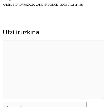
2023 otsailak 28
ANGEL BIDAURRAZAGA VANDIERDONCK
-
Utzi iruzkina
Iruzkina
Izena