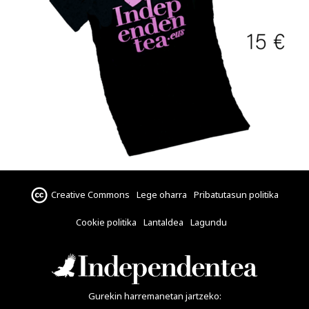
Creative Commons
Lege oharra
Pribatutasun politika
Cookie politika
Lantaldea
Lagundu
Gurekin harremanetan jartzeko: