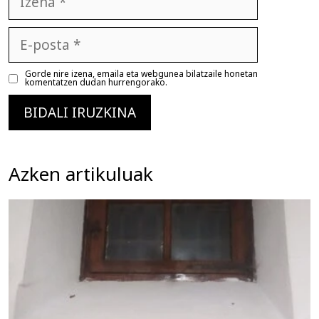
E-
posta
Gorde nire izena, emaila eta webgunea bilatzaile honetan
komentatzen dudan hurrengorako.
Azken artikuluak