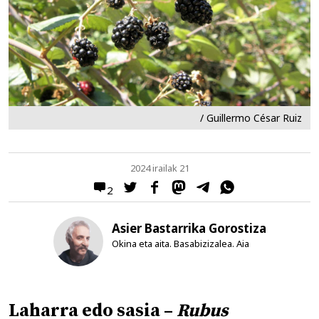
/ Guillermo César Ruiz
2024 irailak 21
2
Asier Bastarrika Gorostiza
Okina eta aita. Basabizizalea. Aia
Laharra edo sasia –
Rubus