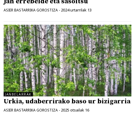
Jan errebelde eta sasoitsu
2024 urtarrilak 13
ASIER BASTARRIKA GOROSTIZA
-
JANBELARRAK
Urkia, udaberrirako baso ur bizigarria
2025 otsailak 16
ASIER BASTARRIKA GOROSTIZA
-