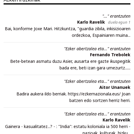
"..." erantzuten
Karlo Ravelik
duela egun 1
Bai, konforme Joxe Mari. Hitzkuntza, "guardia zibila, inkisizioaren
ordezkoa, Espainiaren muina...
"Ezker abertzalea eta..." erantzuten
Fernando Trebolek
Bete-betean asmatu duzu Asier, ausarta ere gazte ikuspegitik
bada ere, beti izan gara umezurtz......
"Ezker abertzalea eta..." erantzuten
Aitor Unanuek
Badira aukera ildo berriak. https://ezkernazionala.eus/ Joan
batzen edo sortzen herriz herri.
"Ezker abertzalea eta..." erantzuten
Karlo Ravelik
Gainera - kasualitatez...? - : "India": estatu koloniala ia 500 herri -
nazioak, kulturak, hizku...