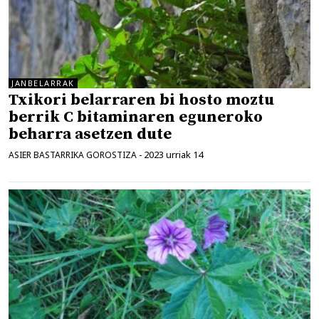
JANBELARRAK
Txikori belarraren bi hosto moztu
berrik C bitaminaren eguneroko
beharra asetzen dute
2023 urriak 14
ASIER BASTARRIKA GOROSTIZA
-