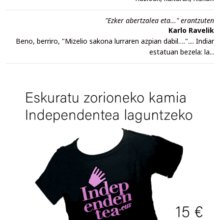
"Ezker abertzalea eta..." erantzuten
Karlo Ravelik
Beno, berriro, "Mizelio sakona lurraren azpian dabil….".... Indiar
estatuan bezela: la...