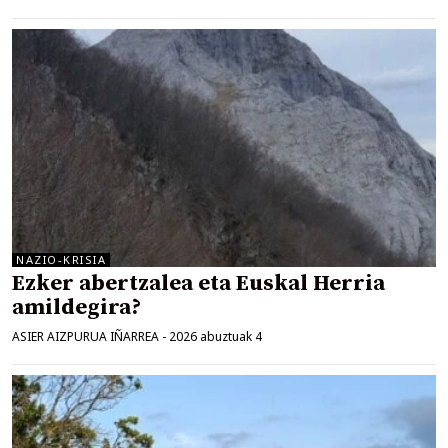
NAZIO-KRISIA
Ezker abertzalea eta Euskal Herria
amildegira?
ASIER AIZPURUA IÑARREA
-
2026 abuztuak 4