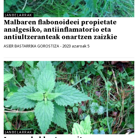
JANBELARRAK
Malbaren flabonoideei propietate
analgesiko, antiinflamatorio eta
antiultzeranteak onartzen zaizkie
2023 azaroak 5
ASIER BASTARRIKA GOROSTIZA
-
JANBELARRAK