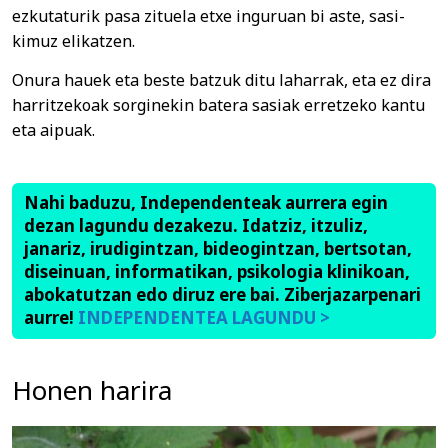
ezkutaturik pasa zituela etxe inguruan bi aste, sasi-
kimuz elikatzen.
Onura hauek eta beste batzuk ditu laharrak, eta ez dira
harritzekoak sorginekin batera sasiak erretzeko kantu
eta aipuak.
Nahi baduzu, Independenteak aurrera egin
dezan lagundu dezakezu. Idatziz, itzuliz,
janariz, irudigintzan, bideogintzan, bertsotan,
diseinuan, informatikan, psikologia klinikoan,
abokatutzan edo diruz ere bai. Ziberjazarpenari
aurre!
INDEPENDENTEA LAGUNDU >
Honen harira