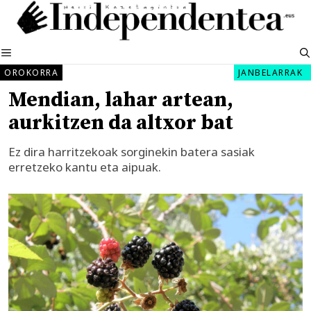
Edukira
salto
egin
MENUA
OROKORRA
JANBELARRAK
Mendian, lahar artean,
aurkitzen da altxor bat
Ez dira harritzekoak sorginekin batera sasiak
erretzeko kantu eta aipuak.