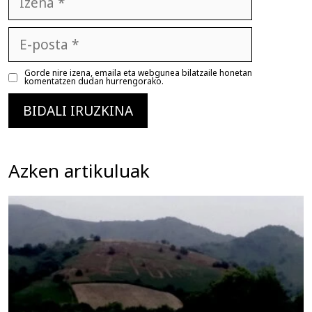
E-
posta
Gorde nire izena, emaila eta webgunea bilatzaile honetan
komentatzen dudan hurrengorako.
Azken artikuluak