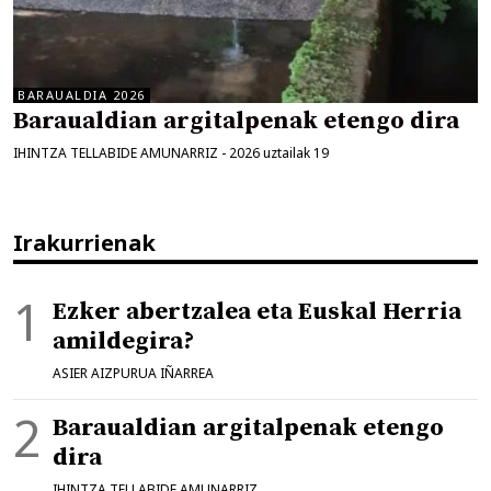
BARAUALDIA 2026
Baraualdian argitalpenak etengo dira
IHINTZA TELLABIDE AMUNARRIZ
-
2026 uztailak 19
Irakurrienak
Ezker abertzalea eta Euskal Herria
amildegira?
ASIER AIZPURUA IÑARREA
Baraualdian argitalpenak etengo
dira
IHINTZA TELLABIDE AMUNARRIZ