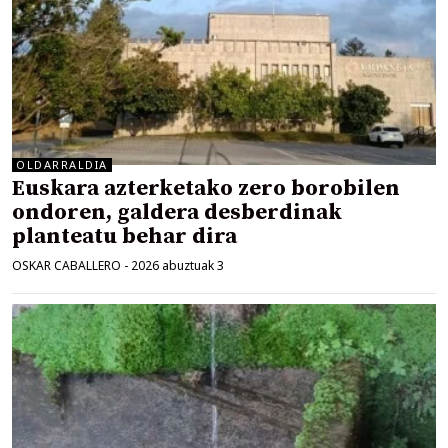
OLDARRALDIA
Euskara azterketako zero borobilen
ondoren, galdera desberdinak
planteatu behar dira
OSKAR CABALLERO
-
2026 abuztuak 3