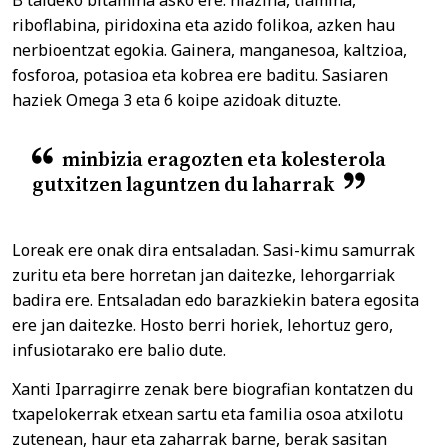
B taldeko bitamina asko ere: niazina, tiamina,
riboflabina, piridoxina eta azido folikoa, azken hau
nerbioentzat egokia. Gainera, manganesoa, kaltzioa,
fosforoa, potasioa eta kobrea ere baditu. Sasiaren
haziek Omega 3 eta 6 koipe azidoak dituzte.
minbizia eragozten eta kolesterola
gutxitzen laguntzen du laharrak
Loreak ere onak dira entsaladan. Sasi-kimu samurrak
zuritu eta bere horretan jan daitezke, lehorgarriak
badira ere. Entsaladan edo barazkiekin batera egosita
ere jan daitezke. Hosto berri horiek, lehortuz gero,
infusiotarako ere balio dute.
Xanti Iparragirre zenak bere biografian kontatzen du
txapelokerrak etxean sartu eta familia osoa atxilotu
zutenean, haur eta zaharrak barne, berak sasitan