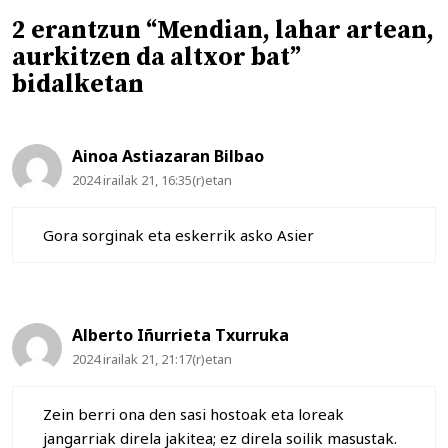
2 erantzun “Mendian, lahar artean,
aurkitzen da altxor bat”
bidalketan
Ainoa Astiazaran Bilbao
2024 irailak 21, 16:35(r)etan
Gora sorginak eta eskerrik asko Asier
Alberto Iñurrieta Txurruka
2024 irailak 21, 21:17(r)etan
Zein berri ona den sasi hostoak eta loreak
jangarriak direla jakitea; ez direla soilik masustak.