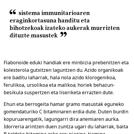
sistema immunitarioaren
eraginkortasuna handitu eta
bihotzekoak izateko aukerak murrizten
dituzte masustek
Flabonoide eduki handiak ere minbizia prebenitzen eta
kolesterola gutxitzen laguntzen du. Azido organikoak
ere baditu laharrak, hala nola azido klorogenikoa,
ferulikoa, ursolikoa eta malikoa; horiek behazun-
besikula suspertzen eta liseriketa errazten dute.
Ehun eta berrogeita hamar gramo masustak eguneko
gomendaturiko C bitaminaren erdia dute. Duten burdin
kopuruarengatik, lagungarri dira anemiaren aurka.
Idorreria arintzen duen zuntza ugari du laharrak, baita