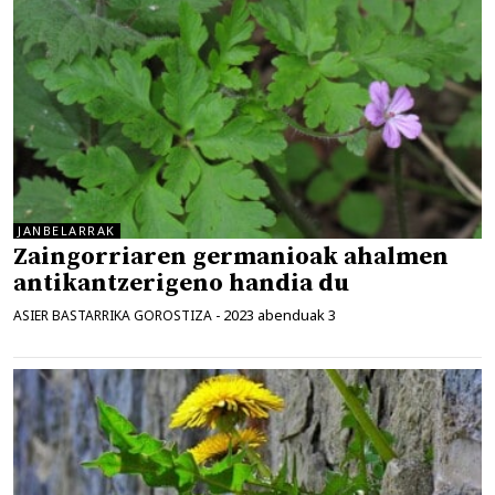
JANBELARRAK
Zaingorriaren germanioak ahalmen
antikantzerigeno handia du
2023 abenduak 3
ASIER BASTARRIKA GOROSTIZA
-