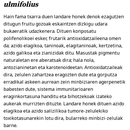
ulmifolius
Hain fama txarra duen landare honek denok ezagutzen
ditugun fruitu gozoak eskaintzen dizkigu udara
bukaeratik udazkenera. Dituen konposatu
polifenolikoei esker, frutarik antioxidatzaileena omen
da; azido elagikoa, taninoak, elagitaninoak, kertzetina,
azido galikoa eta zianizidak ditu. Masustak pigmentu
naturaletan ere aberatsak dira; hala nola,
antozianinetan eta karotenoideetan. Antioxidatzaileak
dira, zelulen zahartzea eragozten dute eta gorputza
erradikal askeen aurrean zein minbiziaren agerpenetik
babesten dute, sistema immunitarioaren
eraginkortasuna handitu eta bihotzekoak izateko
aukerak murrizten dituzte. Landare honek dituen azido
elagikoa eta azido salizilikoa tumore-zelulekiko
toxikotasunarekin lotu dira, bularreko minbizi-zelulak
barne.