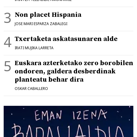
Non placet Hispania
JOSE MARI ESPARZA ZABALEGI
Txertaketa askatasunaren alde
IRATI MUJIKA LARRETA
Euskara azterketako zero borobilen
ondoren, galdera desberdinak
planteatu behar dira
OSKAR CABALLERO