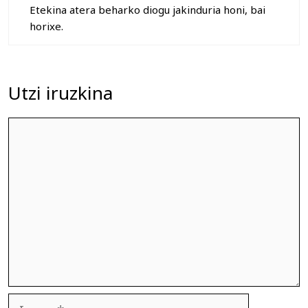
Etekina atera beharko diogu jakinduria honi, bai
horixe.
Utzi iruzkina
Iruzkina
Izena