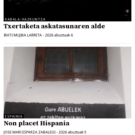
KABALA-HAZKUNTZA
Txertaketa askatasunaren alde
IRATI MUJIKA LARRETA
-
2026 abuztuak 6
ESPAINIA
Non placet Hispania
JOSE MARI ESPARZA ZABALEGI
-
2026 abuztuak 5