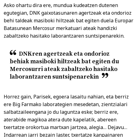
Asko ohartu dira ere, mundua kudeatzen dutenen
egutegian, DNK gaixotasunaren agertzeak eta ondorioz
behi taldeak masiboki hiltzeak bat egiten duela Europar
Batasunean Mercosur merkatuari ateak handizki
zabaltzeko hasitako laborantzaren suntsipenarekin.
DNKren agertzeak eta ondorioz
behiak masiboki hiltzeak bat egiten du
Mercosurri ateak zabaltzeko hasitako
laborantzaren suntsipenarekin
Horrez gain, Parisek, egoera lasaitu nahian, eta berriz
ere Big Farmako laborategien mesedetan, zientzialari
salbatzaileengana jo du laguntza eske; berriz ere,
aterabide magikoa atera dute kapelatik, abereen
txertatze orokortua martxan jartzea, alegia… Dejavu…
Indarrean jarri bezain laster, txertatze kanpainaren