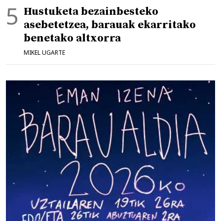
Hustuketa bezainbesteko
asebetetzea, barauak ekarritako
benetako altxorra
MIKEL UGARTE