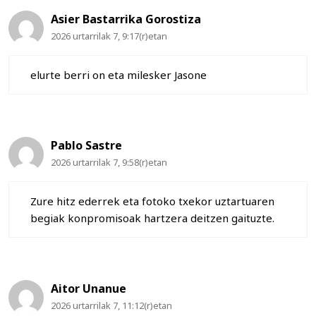
Asier Bastarrika Gorostiza
2026 urtarrilak 7, 9:17(r)etan
elurte berri on eta milesker Jasone
Pablo Sastre
2026 urtarrilak 7, 9:58(r)etan
Zure hitz ederrek eta fotoko txekor uztartuaren
begiak konpromisoak hartzera deitzen gaituzte.
Aitor Unanue
2026 urtarrilak 7, 11:12(r)etan