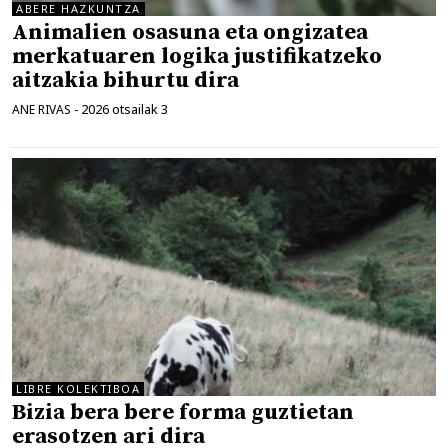
ABERE HAZKUNTZA
Animalien osasuna eta ongizatea
merkatuaren logika justifikatzeko
aitzakia bihurtu dira
2026 otsailak 3
ANE RIVAS
-
LIBRE KOLEKTIBOA
Bizia bera bere forma guztietan
erasotzen ari dira