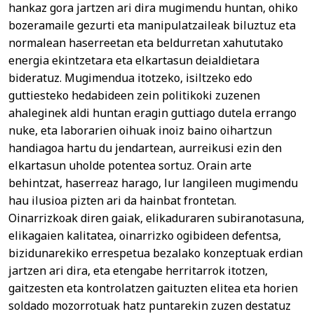
hankaz gora jartzen ari dira mugimendu huntan, ohiko
bozeramaile gezurti eta manipulatzaileak biluztuz eta
normalean haserreetan eta beldurretan xahututako
energia ekintzetara eta elkartasun deialdietara
bideratuz. Mugimendua itotzeko, isiltzeko edo
guttiesteko hedabideen zein politikoki zuzenen
ahaleginek aldi huntan eragin guttiago dutela errango
nuke, eta laborarien oihuak inoiz baino oihartzun
handiagoa hartu du jendartean, aurreikusi ezin den
elkartasun uholde potentea sortuz. Orain arte
behintzat, haserreaz harago, lur langileen mugimendu
hau ilusioa pizten ari da hainbat frontetan.
Oinarrizkoak diren gaiak, elikaduraren subiranotasuna,
elikagaien kalitatea, oinarrizko ogibideen defentsa,
bizidunarekiko errespetua bezalako konzeptuak erdian
jartzen ari dira, eta etengabe herritarrok itotzen,
gaitzesten eta kontrolatzen gaituzten elitea eta horien
soldado mozorrotuak hatz puntarekin zuzen destatuz