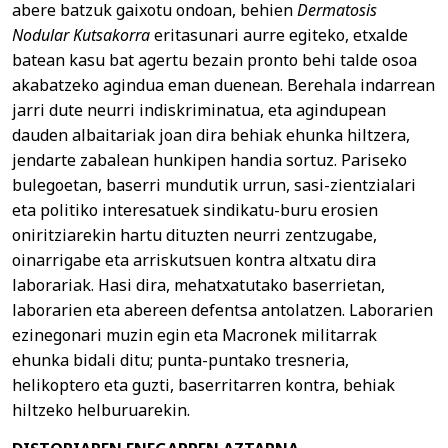
abere batzuk gaixotu ondoan, behien
Dermatosis
Nodular Kutsakorra
eritasunari aurre egiteko, etxalde
batean kasu bat agertu bezain pronto behi talde osoa
akabatzeko agindua eman duenean. Berehala indarrean
jarri dute neurri indiskriminatua, eta agindupean
dauden albaitariak joan dira behiak ehunka hiltzera,
jendarte zabalean hunkipen handia sortuz. Pariseko
bulegoetan, baserri mundutik urrun, sasi-zientzialari
eta politiko interesatuek sindikatu-buru erosien
oniritziarekin hartu dituzten neurri zentzugabe,
oinarrigabe eta arriskutsuen kontra altxatu dira
laborariak. Hasi dira, mehatxatutako baserrietan,
laborarien eta abereen defentsa antolatzen. Laborarien
ezinegonari muzin egin eta Macronek militarrak
ehunka bidali ditu; punta-puntako tresneria,
helikoptero eta guzti, baserritarren kontra, behiak
hiltzeko helburuarekin.