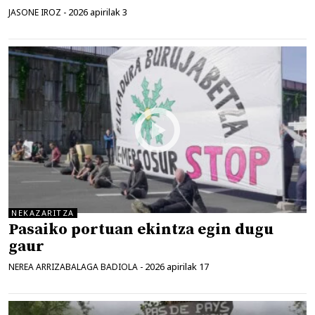
2026 apirilak 3
JASONE IROZ
-
NEKAZARITZA
Pasaiko portuan ekintza egin dugu
gaur
2026 apirilak 17
NEREA ARRIZABALAGA BADIOLA
-