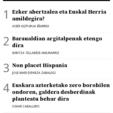
Ezker abertzalea eta Euskal Herria
amildegira?
ASIER AIZPURUA IÑARREA
Baraualdian argitalpenak etengo
dira
IHINTZA TELLABIDE AMUNARRIZ
Non placet Hispania
JOSE MARI ESPARZA ZABALEGI
Euskara azterketako zero borobilen
ondoren, galdera desberdinak
planteatu behar dira
OSKAR CABALLERO