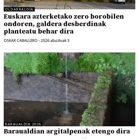
OLDARRALDIA
Euskara azterketako zero borobilen
ondoren, galdera desberdinak
planteatu behar dira
OSKAR CABALLERO
-
2026 abuztuak 3
BARAUALDIA 2026
Baraualdian argitalpenak etengo dira