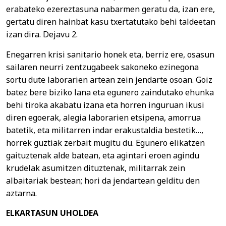
erabateko ezereztasuna nabarmen geratu da, izan ere,
gertatu diren hainbat kasu txertatutako behi taldeetan
izan dira. Dejavu 2.
Enegarren krisi sanitario honek eta, berriz ere, osasun
sailaren neurri zentzugabeek sakoneko ezinegona
sortu dute laborarien artean zein jendarte osoan. Goiz
batez bere biziko lana eta egunero zaindutako ehunka
behi tiroka akabatu izana eta horren inguruan ikusi
diren egoerak, alegia laborarien etsipena, amorrua
batetik, eta militarren indar erakustaldia bestetik…,
horrek guztiak zerbait mugitu du. Egunero elikatzen
gaituztenak alde batean, eta agintari eroen agindu
krudelak asumitzen dituztenak, militarrak zein
albaitariak bestean; hori da jendartean gelditu den
aztarna.
ELKARTASUN UHOLDEA