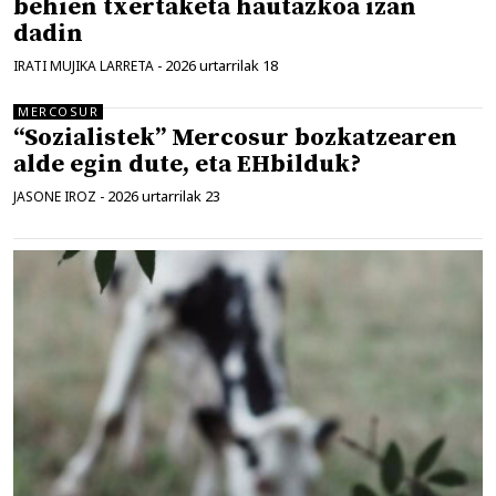
behien txertaketa hautazkoa izan
dadin
2026 urtarrilak 18
IRATI MUJIKA LARRETA
-
MERCOSUR
“Sozialistek” Mercosur bozkatzearen
alde egin dute, eta EHbilduk?
2026 urtarrilak 23
JASONE IROZ
-