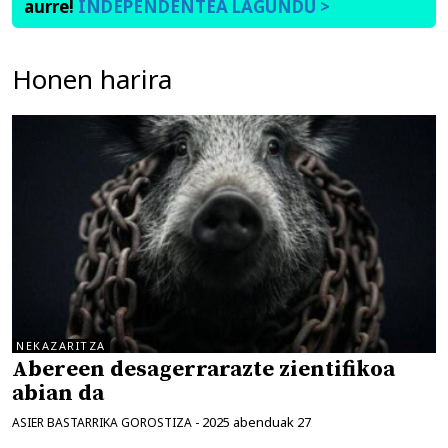
aurre!
INDEPENDENTEA LAGUNDU >
Honen harira
NEKAZARITZA
Abereen desagerrarazte zientifikoa
abian da
2025 abenduak 27
ASIER BASTARRIKA GOROSTIZA
-