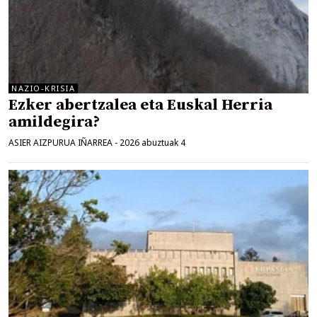
NAZIO-KRISIA
Ezker abertzalea eta Euskal Herria
amildegira?
ASIER AIZPURUA IÑARREA
-
2026 abuztuak 4