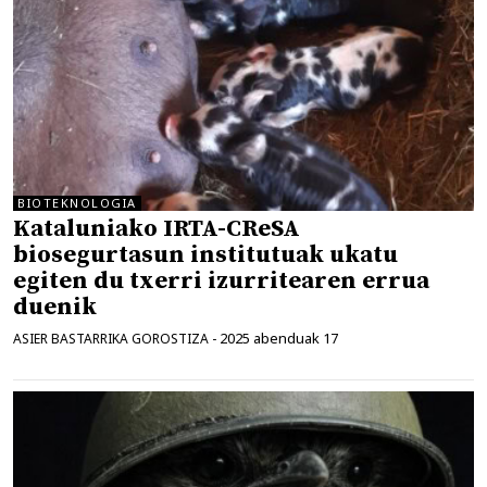
BIOTEKNOLOGIA
Kataluniako IRTA-CReSA
biosegurtasun institutuak ukatu
egiten du txerri izurritearen errua
duenik
2025 abenduak 17
ASIER BASTARRIKA GOROSTIZA
-