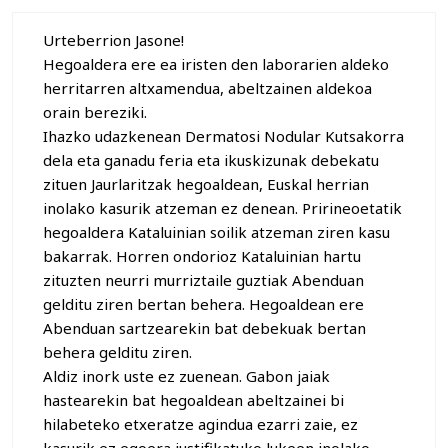
Urteberrion Jasone!
Hegoaldera ere ea iristen den laborarien aldeko
herritarren altxamendua, abeltzainen aldekoa
orain bereziki.
Ihazko udazkenean Dermatosi Nodular Kutsakorra
dela eta ganadu feria eta ikuskizunak debekatu
zituen Jaurlaritzak hegoaldean, Euskal herrian
inolako kasurik atzeman ez denean. Pririneoetatik
hegoaldera Kataluinian soilik atzeman ziren kasu
bakarrak. Horren ondorioz Kataluinian hartu
zituzten neurri murriztaile guztiak Abenduan
gelditu ziren bertan behera. Hegoaldean ere
Abenduan sartzearekin bat debekuak bertan
behera gelditu ziren.
Aldiz inork uste ez zuenean. Gabon jaiak
hastearekin bat hegoaldean abeltzainei bi
hilabeteko etxeratze agindua ezarri zaie, ez