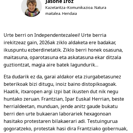
Jasone Iroz
Kazetaritza–Komunikazioa. Natura
maitalea. Hendaia
Urte berri on Independentezaleei! Urte berria
irekitzeaz gain, 2026ak ziklo aldaketa ere badakar,
ikuspuntu ezberdinetatik. Ziklo berri honek osasuna,
maitasuna, oparotasuna eta askatasuna ekar ditzala
guztiontzat, magia aire batek lagundurik…
Eta dudarik ez da, garai aldakor eta ziurgabetasunez
beterikoak bizi ditugu, inoiz baino distopikoagoak.
Haatik, itxaropen argi izpi bat ikusten dut nik negu
huntako zeruan. Frantzian, Ipar Euskal Herrian, beste
herrialdeetan, munduan, jende anitz gaude bukatu
berri den urte bukaeran laborariek hexagonoan
hasitako protestaren bilakaerari adi. Testuingurua
gogoratzeko, protestak hasi dira Frantziako gobernuak,