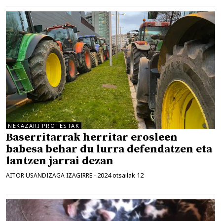
NEKAZARI PROTESTAK
Baserritarrak herritar erosleen
babesa behar du lurra defendatzen eta
lantzen jarrai dezan
2024 otsailak 12
AITOR USANDIZAGA IZAGIRRE
-