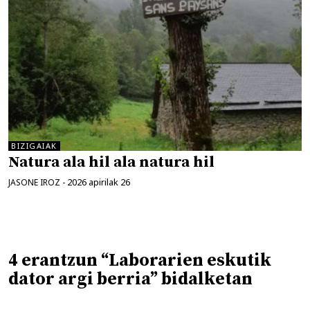
BIZIGAIAK
Natura ala hil ala natura hil
2026 apirilak 26
JASONE IROZ
-
4 erantzun “Laborarien eskutik
dator argi berria” bidalketan