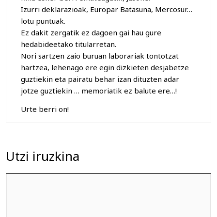
Izurri deklarazioak, Europar Batasuna, Mercosur…
lotu puntuak.
Ez dakit zergatik ez dagoen gai hau gure
hedabideetako titularretan.
Nori sartzen zaio buruan laborariak tontotzat
hartzea, lehenago ere egin dizkieten desjabetze
guztiekin eta pairatu behar izan dituzten adar
jotze guztiekin … memoriatik ez balute ere…!
Urte berri on!
Utzi iruzkina
Iruzkina