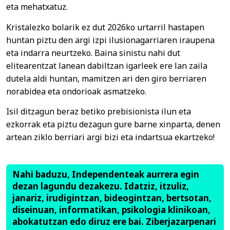
eta mehatxatuz.
Kristalezko bolarik ez dut 2026ko urtarril hastapen
huntan piztu den argi izpi ilusionagarriaren iraupena
eta indarra neurtzeko. Baina sinistu nahi dut
elitearentzat lanean dabiltzan igarleek ere lan zaila
dutela aldi huntan, mamitzen ari den giro berriaren
norabidea eta ondorioak asmatzeko.
Isil ditzagun beraz betiko prebisionista ilun eta
ezkorrak eta piztu dezagun gure barne xinparta, denen
artean ziklo berriari argi bizi eta indartsua ekartzeko!
Nahi baduzu, Independenteak aurrera egin
dezan lagundu dezakezu. Idatziz, itzuliz,
janariz, irudigintzan, bideogintzan, bertsotan,
diseinuan, informatikan, psikologia klinikoan,
abokatutzan edo diruz ere bai. Ziberjazarpenari