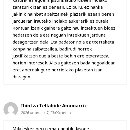
kasurik ez egoera justifikatuko lukeen inolako
zantzurik izan ez denean. Ez buru, ez hanka.
Jakinik hainbat abeltzainek plazarik ezean beren
jardueran irauteko inolako aukerarik ez dutela.
Kontuan izanik gainera gaitz hau intsektuen bidez
hedatzen dela eta neguan intsektuen jarduna
desagertzen dela. Eta badator nola ez txertaketa
kanpaina salbatzailea, badirudi horrek
justifikatzen duela beste behin ere etxeratzea,
horien interesek. Altxa gaitezen bada hegoaldean
ere, abereak gure herrietako plazetan izan
ditzagun.
Ihintza Tellabide Amunarriz
2026 urtarrilak 7, 23:09(r)etan
Mila esker berri emateagatik, Jasone.