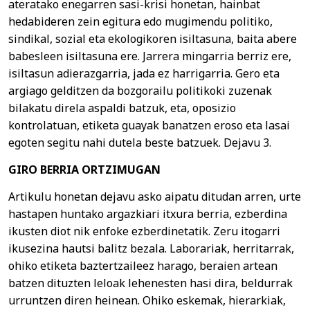
ateratako enegarren sasi-krisi honetan, hainbat
hedabideren zein egitura edo mugimendu politiko,
sindikal, sozial eta ekologikoren isiltasuna, baita abere
babesleen isiltasuna ere. Jarrera mingarria berriz ere,
isiltasun adierazgarria, jada ez harrigarria. Gero eta
argiago gelditzen da bozgorailu politikoki zuzenak
bilakatu direla aspaldi batzuk, eta, oposizio
kontrolatuan, etiketa guayak banatzen eroso eta lasai
egoten segitu nahi dutela beste batzuek. Dejavu 3.
GIRO BERRIA ORTZIMUGAN
Artikulu honetan dejavu asko aipatu ditudan arren, urte
hastapen huntako argazkiari itxura berria, ezberdina
ikusten diot nik enfoke ezberdinetatik. Zeru itogarri
ikusezina hautsi balitz bezala. Laborariak, herritarrak,
ohiko etiketa baztertzaileez harago, beraien artean
batzen dituzten leloak lehenesten hasi dira, beldurrak
urruntzen diren heinean. Ohiko eskemak, hierarkiak,