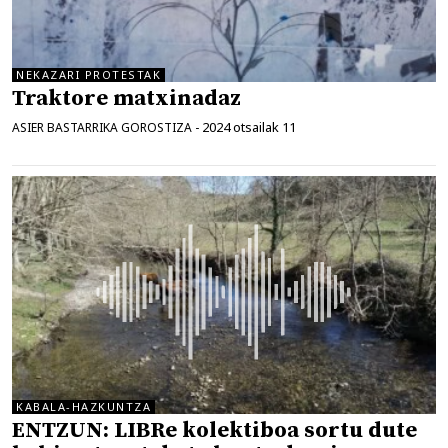
NEKAZARI PROTESTAK
Traktore matxinadaz
2024 otsailak 11
ASIER BASTARRIKA GOROSTIZA
-
KABALA-HAZKUNTZA
ENTZUN: LIBRe kolektiboa sortu dute