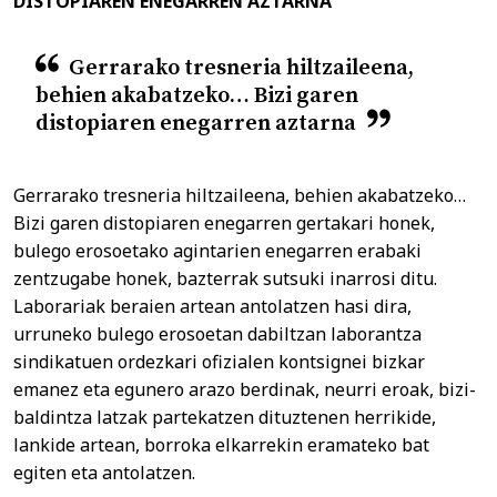
DISTOPIAREN ENEGARREN AZTARNA
Gerrarako tresneria hiltzaileena,
behien akabatzeko… Bizi garen
distopiaren enegarren aztarna
Gerrarako tresneria hiltzaileena, behien akabatzeko…
Bizi garen distopiaren enegarren gertakari honek,
bulego erosoetako agintarien enegarren erabaki
zentzugabe honek, bazterrak sutsuki inarrosi ditu.
Laborariak beraien artean antolatzen hasi dira,
urruneko bulego erosoetan dabiltzan laborantza
sindikatuen ordezkari ofizialen kontsignei bizkar
emanez eta egunero arazo berdinak, neurri eroak, bizi-
baldintza latzak partekatzen dituztenen herrikide,
lankide artean, borroka elkarrekin eramateko bat
egiten eta antolatzen.