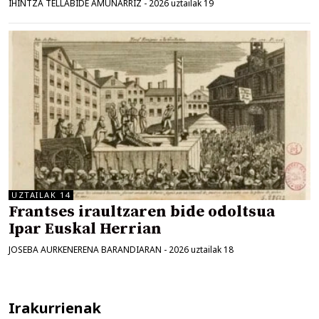
IHINTZA TELLABIDE AMUNARRIZ
-
2026 uztailak 19
UZTAILAK 14
Frantses iraultzaren bide odoltsua
Ipar Euskal Herrian
JOSEBA AURKENERENA BARANDIARAN
-
2026 uztailak 18
Irakurrienak