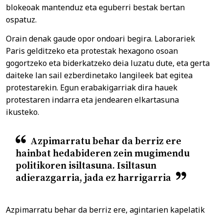
blokeoak mantenduz eta eguberri bestak bertan
ospatuz.
Orain denak gaude opor ondoari begira. Laborariek
Paris gelditzeko eta protestak hexagono osoan
gogortzeko eta biderkatzeko deia luzatu dute, eta gerta
daiteke lan sail ezberdinetako langileek bat egitea
protestarekin. Egun erabakigarriak dira hauek
protestaren indarra eta jendearen elkartasuna
ikusteko.
Azpimarratu behar da berriz ere
hainbat hedabideren zein mugimendu
politikoren isiltasuna. Isiltasun
adierazgarria, jada ez harrigarria
Azpimarratu behar da berriz ere, agintarien kapelatik