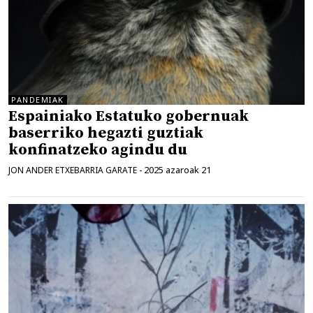
PANDEMIAK
Espainiako Estatuko gobernuak
baserriko hegazti guztiak
konfinatzeko agindu du
2025 azaroak 21
JON ANDER ETXEBARRIA GARATE
-