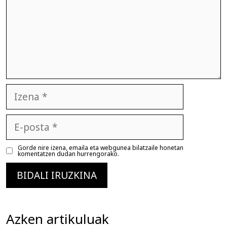
Izena
E-
posta
Gorde nire izena, emaila eta webgunea bilatzaile honetan
komentatzen dudan hurrengorako.
Azken artikuluak