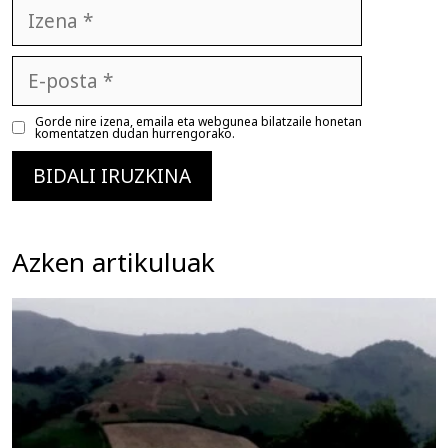
Izena
E-
posta
Gorde nire izena, emaila eta webgunea bilatzaile honetan
komentatzen dudan hurrengorako.
Azken artikuluak