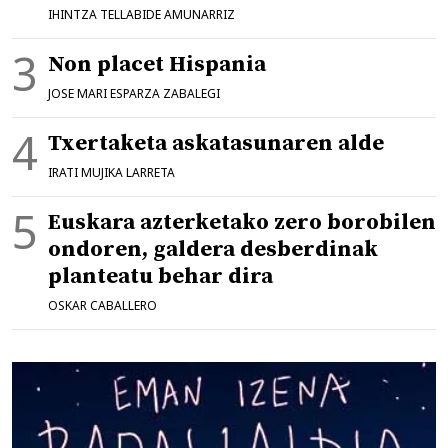
IHINTZA TELLABIDE AMUNARRIZ
Non placet Hispania
JOSE MARI ESPARZA ZABALEGI
Txertaketa askatasunaren alde
IRATI MUJIKA LARRETA
Euskara azterketako zero borobilen
ondoren, galdera desberdinak
planteatu behar dira
OSKAR CABALLERO