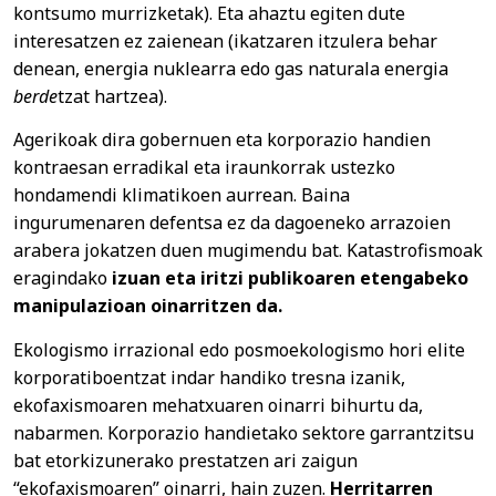
kontsumo murrizketak). Eta ahaztu egiten dute
interesatzen ez zaienean (ikatzaren itzulera behar
denean, energia nuklearra edo gas naturala energia
berde
tzat hartzea).
Agerikoak dira gobernuen eta korporazio handien
kontraesan erradikal eta iraunkorrak ustezko
hondamendi klimatikoen aurrean. Baina
ingurumenaren defentsa ez da dagoeneko arrazoien
arabera jokatzen duen mugimendu bat. Katastrofismoak
eragindako
izuan eta iritzi publikoaren etengabeko
manipulazioan oinarritzen da.
Ekologismo irrazional edo posmoekologismo hori elite
korporatiboentzat indar handiko tresna izanik,
ekofaxismoaren mehatxuaren oinarri bihurtu da,
nabarmen. Korporazio handietako sektore garrantzitsu
bat etorkizunerako prestatzen ari zaigun
“ekofaxismoaren” oinarri, hain zuzen.
Herritarren