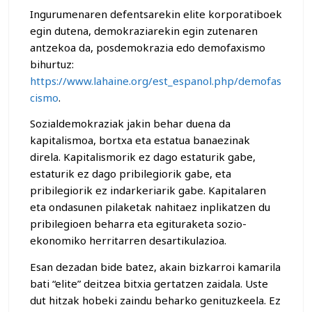
Ingurumenaren defentsarekin elite korporatiboek
egin dutena, demokraziarekin egin zutenaren
antzekoa da, posdemokrazia edo demofaxismo
bihurtuz:
https://www.lahaine.org/est_espanol.php/demofas
cismo
.
Sozialdemokraziak jakin behar duena da
kapitalismoa, bortxa eta estatua banaezinak
direla. Kapitalismorik ez dago estaturik gabe,
estaturik ez dago pribilegiorik gabe, eta
pribilegiorik ez indarkeriarik gabe. Kapitalaren
eta ondasunen pilaketak nahitaez inplikatzen du
pribilegioen beharra eta egituraketa sozio-
ekonomiko herritarren desartikulazioa.
Esan dezadan bide batez, akain bizkarroi kamarila
bati “elite” deitzea bitxia gertatzen zaidala. Uste
dut hitzak hobeki zaindu beharko genituzkeela. Ez