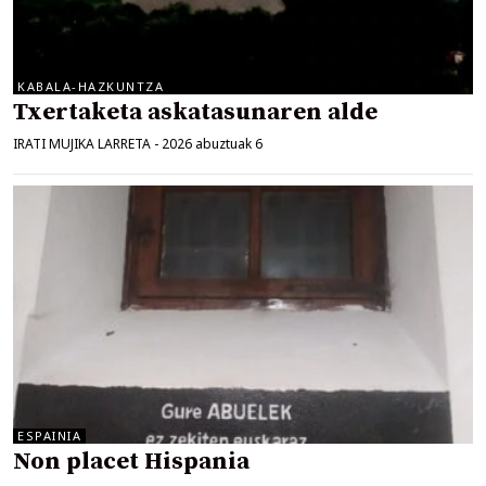
KABALA-HAZKUNTZA
Txertaketa askatasunaren alde
IRATI MUJIKA LARRETA
-
2026 abuztuak 6
ESPAINIA
Non placet Hispania