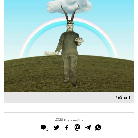
/ 📸 xot
2023 maiatzak 2
3