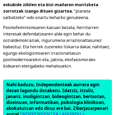
eskubide zibilen eta bizi-mailaren murrizketa
zorrotzak izango dituen gizartea
, “planeta
salbatzeko”-edo onartu beharko genukeena.
Posmofeminismoaren kasuan bezala, herritarren
interesak defendatzearen alde egin behar du
sozialdemokraziak, ingurumena arrazionaltasunez
babestuz. Eta horrek zuzeneko liskarra dakar, nahitaez,
egungo ekologismoaren irrazionaltasun
postmodernoarekin eta, jakina, ekofaxismorako
bidearen etengabeko mehatxuekin.
Nahi baduzu, Independenteak aurrera egin
dezan lagundu dezakezu. Idatziz, itzuliz,
janariz, irudigintzan, bideogintzan, bertsotan,
diseinuan, informatikan, psikologia klinikoan,
abokatutzan edo diruz ere bai. Ziberjazarpenari
aurre!
INDEPENDENTEA LAGUNDU >