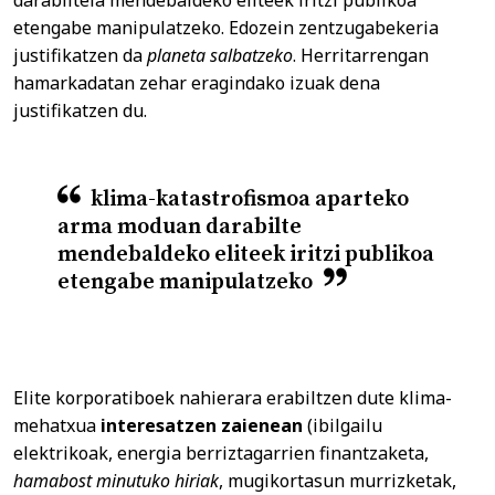
darabiltela mendebaldeko eliteek iritzi publikoa
etengabe manipulatzeko. Edozein zentzugabekeria
justifikatzen da
planeta salbatzeko
. Herritarrengan
hamarkadatan zehar eragindako izuak dena
justifikatzen du.
klima-katastrofismoa aparteko
arma moduan darabilte
mendebaldeko eliteek iritzi publikoa
etengabe manipulatzeko
Elite korporatiboek nahierara erabiltzen dute klima-
mehatxua
interesatzen zaienean
(ibilgailu
elektrikoak, energia berriztagarrien finantzaketa,
hamabost minutuko hiriak
, mugikortasun murrizketak,