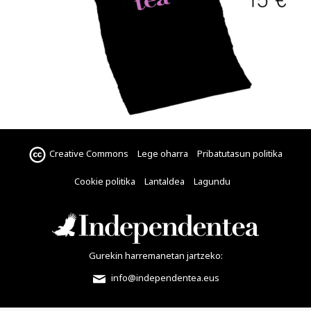
Creative Commons
Lege oharra
Pribatutasun politika
Cookie politika
Lantaldea
Lagundu
Gurekin harremanetan jartzeko:
info@independentea.eus