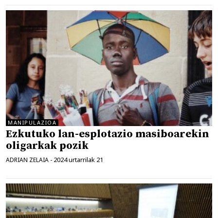
MANIPULAZIOA
Ezkutuko lan-esplotazio masiboarekin
oligarkak pozik
2024 urtarrilak 21
ADRIAN ZELAIA
-