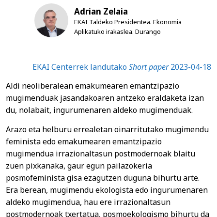
Adrian Zelaia
EKAI Taldeko Presidentea. Ekonomia
Aplikatuko irakaslea. Durango
EKAI Centerrek landutako
Short paper
2023-04-18
Aldi neoliberalean emakumearen emantzipazio
mugimenduak jasandakoaren antzeko eraldaketa izan
du, nolabait, ingurumenaren aldeko mugimenduak.
Arazo eta helburu errealetan oinarritutako mugimendu
feminista edo emakumearen emantzipazio
mugimendua irrazionaltasun postmodernoak blaitu
zuen pixkanaka, gaur egun pailazokeria
posmofeminista gisa ezagutzen duguna bihurtu arte.
Era berean, mugimendu ekologista edo ingurumenaren
aldeko mugimendua, hau ere irrazionaltasun
postmodernoak txertatua, posmoekologismo bihurtu da