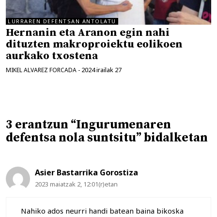
LURRAREN DEFENTSAN ANTOLATU
Hernanin eta Aranon egin nahi
dituzten makroproiektu eolikoen
aurkako txostena
2024 irailak 27
MIKEL ALVAREZ FORCADA
-
3 erantzun “Ingurumenaren
defentsa nola suntsitu” bidalketan
Asier Bastarrika Gorostiza
2023 maiatzak 2, 12:01(r)etan
Nahiko ados neurri handi batean baina bikoska