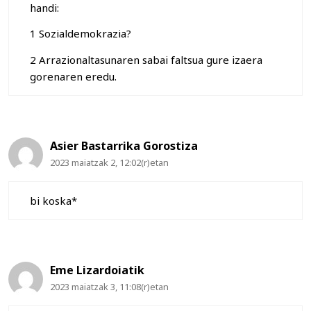
handi:
1 Sozialdemokrazia?
2 Arrazionaltasunaren sabai faltsua gure izaera
gorenaren eredu.
Asier Bastarrika Gorostiza
2023 maiatzak 2, 12:02(r)etan
bi koska*
Eme Lizardoiatik
2023 maiatzak 3, 11:08(r)etan