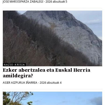
JOSE MARI ESPARZA ZABALEGI
-
2026 abuztuak 5
NAZIO-KRISIA
Ezker abertzalea eta Euskal Herria
amildegira?
ASIER AIZPURUA IÑARREA
-
2026 abuztuak 4