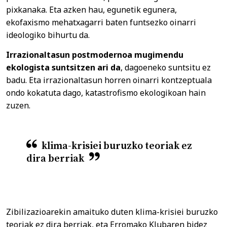
pixkanaka. Eta azken hau, egunetik egunera,
ekofaxismo mehatxagarri baten funtsezko oinarri
ideologiko bihurtu da.
Irrazionaltasun postmodernoa mugimendu
ekologista suntsitzen ari da
, dagoeneko suntsitu ez
badu. Eta irrazionaltasun horren oinarri kontzeptuala
ondo kokatuta dago, katastrofismo ekologikoan hain
zuzen.
klima-krisiei buruzko teoriak ez
dira berriak
Zibilizazioarekin amaituko duten klima-krisiei buruzko
teoriak ez dira berriak, eta Erromako Klubaren bidez