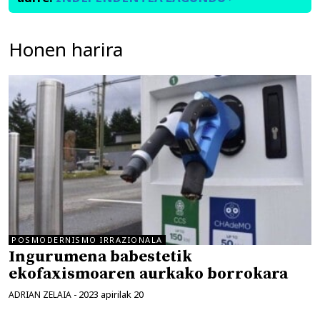
Honen harira
POSMODERNISMO IRRAZIONALA
Ingurumena babestetik
ekofaxismoaren aurkako borrokara
2023 apirilak 20
ADRIAN ZELAIA
-