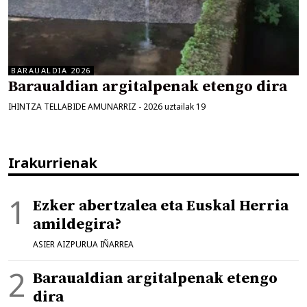
BARAUALDIA 2026
Baraualdian argitalpenak etengo dira
IHINTZA TELLABIDE AMUNARRIZ
-
2026 uztailak 19
Irakurrienak
Ezker abertzalea eta Euskal Herria
amildegira?
ASIER AIZPURUA IÑARREA
Baraualdian argitalpenak etengo
dira