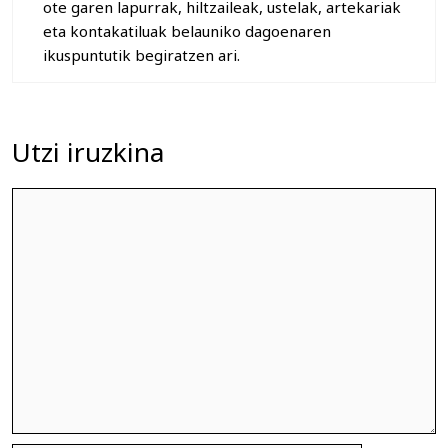
ote garen lapurrak, hiltzaileak, ustelak, artekariak
eta kontakatiluak belauniko dagoenaren
ikuspuntutik begiratzen ari.
Utzi iruzkina
Iruzkina