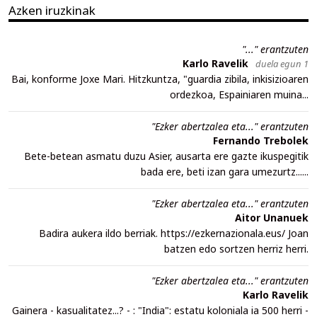
Azken iruzkinak
"..." erantzuten
Karlo Ravelik
duela egun 1
Bai, konforme Joxe Mari. Hitzkuntza, "guardia zibila, inkisizioaren
ordezkoa, Espainiaren muina...
"Ezker abertzalea eta..." erantzuten
Fernando Trebolek
Bete-betean asmatu duzu Asier, ausarta ere gazte ikuspegitik
bada ere, beti izan gara umezurtz......
"Ezker abertzalea eta..." erantzuten
Aitor Unanuek
Badira aukera ildo berriak. https://ezkernazionala.eus/ Joan
batzen edo sortzen herriz herri.
"Ezker abertzalea eta..." erantzuten
Karlo Ravelik
Gainera - kasualitatez...? - : "India": estatu koloniala ia 500 herri -