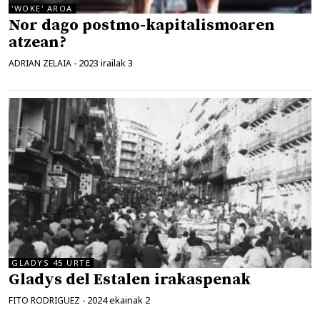
'WOKE' AROA
Nor dago postmo-kapitalismoaren
atzean?
2023 irailak 3
ADRIAN ZELAIA
-
GLADYS 45 URTE
Gladys del Estalen irakaspenak
2024 ekainak 2
FITO RODRIGUEZ
-