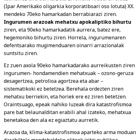
(Ipar Amerikako oligarkia korporatiboari oso lotuta) XX.
mendeko 70eko hamarkadan berrabiarazi ziren.
Ingurumen arazoak mehatxu apokaliptiko bihurtu
ziren, eta 90eko hamarkadatik aurrera, batez ere,
hegemoniko bihurtu ziren. Horrela, ingurumenaren
defentsarako mugimenduaren oinarri arrazionalak
suntsitu ziren.
Ez zuen axola 90eko hamarkadarako aurreikusten ziren
ingurumen- hondamendien mehatxuak – ozono-geruza
desagertzea, petrolioa agortzea eta abar –
sistematikoki ez betetzea. Berehala ordezten ziren
mehatxu berriekin, eta horiek ere ez ziren betetzen.
Oraintsuago, epeak nahiko luzeak dira katastrofismoa
pare bat belaunalditan erabili ahal izateko, mehatxua
benetakoa den ala ez egiaztatu aurretik.
Arazoa da, klima-katastrofismoa aparteko arma moduan