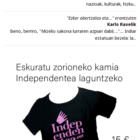
nazioak, kulturak, hizku...
"Ezker abertzalea eta..." erantzuten
Karlo Ravelik
Beno, berriro, "Mizelio sakona lurraren azpian dabil….".... Indiar
estatuan bezela: la...