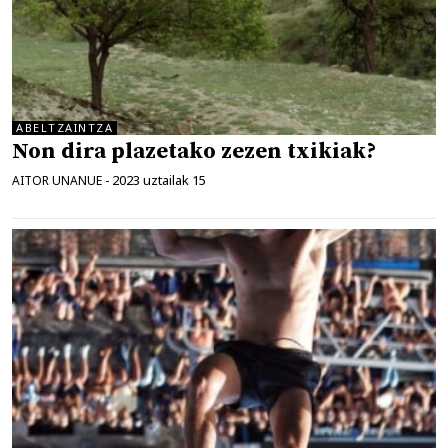
ABELTZAINTZA
Non dira plazetako zezen txikiak?
2023 uztailak 15
AITOR UNANUE
-