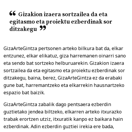
Gizakion izaera sortzailea da eta
egitasmo eta proiektu ezberdinak sor
ditzakegu
GizaArteGintza pertsonen arteko bilkura bat da, elkar
entzunez, elkar elikatuz, giza harremanen oinarri sano
eta sendo bat sortzeko helburuarekin. Gizakion izaera
sortzailea da eta egitasmo eta proiektu ezberdinak sor
ditzakegu, baina, berez, GizaArteGintza ez da erabaki
gune bat, harremantzeko eta elkarrekin hausnartzeko
espazio bat baizik.
GizaArteGintza zabalik dago pentsaera ezberdin
guztietako jendea biltzeko, elkarren arteko itxurazko
trabak erortzen utziz, itxuratik kanpo ez baikara hain
ezberdinak. Adin ezberdin guztiei irekia ere bada,