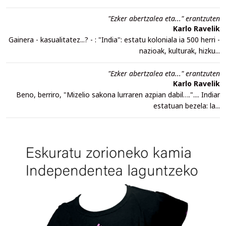
"Ezker abertzalea eta..." erantzuten
Karlo Ravelik
Gainera - kasualitatez...? - : "India": estatu koloniala ia 500 herri -
nazioak, kulturak, hizku...
"Ezker abertzalea eta..." erantzuten
Karlo Ravelik
Beno, berriro, "Mizelio sakona lurraren azpian dabil….".... Indiar
estatuan bezela: la...