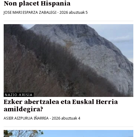
Non placet Hispania
JOSE MARI ESPARZA ZABALEGI
-
2026 abuztuak 5
NAZIO-KRISIA
Ezker abertzalea eta Euskal Herria
amildegira?
ASIER AIZPURUA IÑARREA
-
2026 abuztuak 4