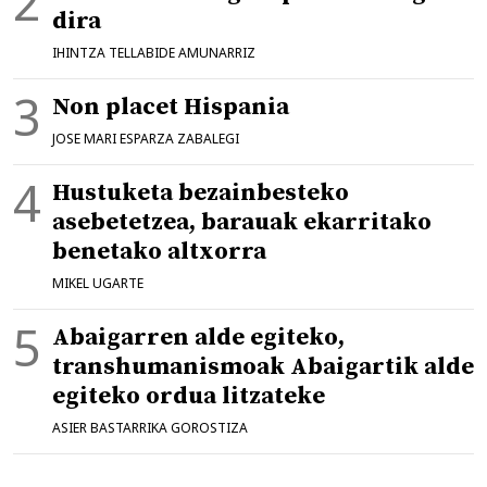
dira
IHINTZA TELLABIDE AMUNARRIZ
Non placet Hispania
JOSE MARI ESPARZA ZABALEGI
Hustuketa bezainbesteko
asebetetzea, barauak ekarritako
benetako altxorra
MIKEL UGARTE
Abaigarren alde egiteko,
transhumanismoak Abaigartik alde
egiteko ordua litzateke
ASIER BASTARRIKA GOROSTIZA