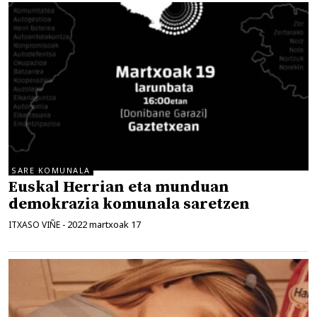
SARE KOMUNALA
Euskal Herrian eta munduan
demokrazia komunala saretzen
2022 martxoak 17
ITXASO VIÑE
-