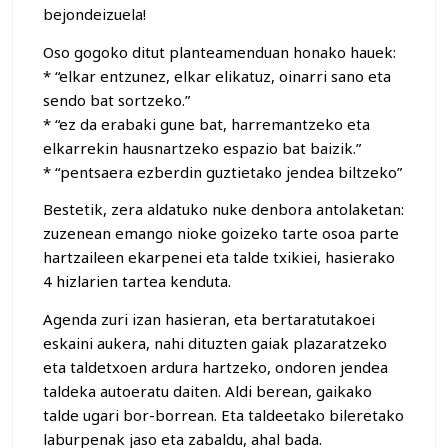
bejondeizuela!
Oso gogoko ditut planteamenduan honako hauek:
* “elkar entzunez, elkar elikatuz, oinarri sano eta
sendo bat sortzeko.”
* “ez da erabaki gune bat, harremantzeko eta
elkarrekin hausnartzeko espazio bat baizik.”
* “pentsaera ezberdin guztietako jendea biltzeko”
Bestetik, zera aldatuko nuke denbora antolaketan:
zuzenean emango nioke goizeko tarte osoa parte
hartzaileen ekarpenei eta talde txikiei, hasierako
4 hizlarien tartea kenduta.
Agenda zuri izan hasieran, eta bertaratutakoei
eskaini aukera, nahi dituzten gaiak plazaratzeko
eta taldetxoen ardura hartzeko, ondoren jendea
taldeka autoeratu daiten. Aldi berean, gaikako
talde ugari bor-borrean. Eta taldeetako bileretako
laburpenak jaso eta zabaldu, ahal bada.