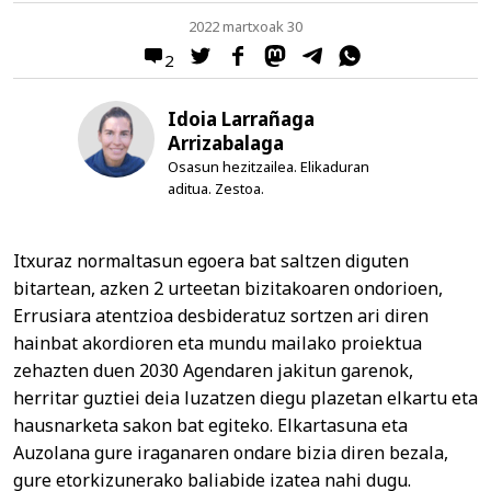
2022 martxoak 30
2
Idoia Larrañaga
Arrizabalaga
Osasun hezitzailea. Elikaduran
aditua. Zestoa.
Itxuraz normaltasun egoera bat saltzen diguten
bitartean, azken 2 urteetan bizitakoaren ondorioen,
Errusiara atentzioa desbideratuz sortzen ari diren
hainbat akordioren eta mundu mailako proiektua
zehazten duen 2030 Agendaren jakitun garenok,
herritar guztiei deia luzatzen diegu plazetan elkartu eta
hausnarketa sakon bat egiteko. Elkartasuna eta
Auzolana gure iraganaren ondare bizia diren bezala,
gure etorkizunerako baliabide izatea nahi dugu.