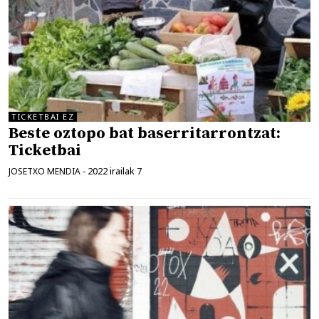
TICKETBAI EZ
Beste oztopo bat baserritarrontzat:
Ticketbai
2022 irailak 7
JOSETXO MENDIA
-