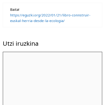
Baita!
https://eguzki.org/2022/01/21/libro-connstruir-
euskal-herria-desde-la-ecologia/
Utzi iruzkina
Iruzkina