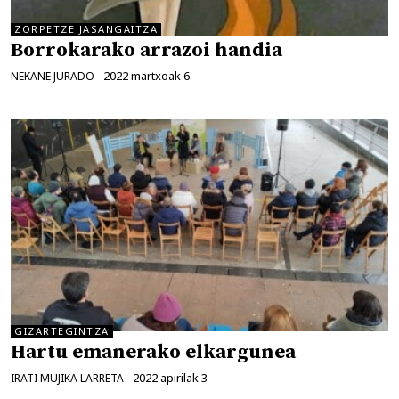
ZORPETZE JASANGAITZA
Borrokarako arrazoi handia
2022 martxoak 6
NEKANE JURADO
-
GIZARTEGINTZA
Hartu emanerako elkargunea
2022 apirilak 3
IRATI MUJIKA LARRETA
-