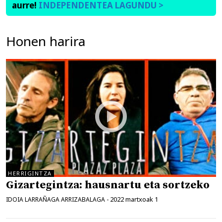
aurre!
INDEPENDENTEA LAGUNDU >
Honen harira
HERRIGINTZA
Gizartegintza: hausnartu eta sortzeko
2022 martxoak 1
IDOIA LARRAÑAGA ARRIZABALAGA
-