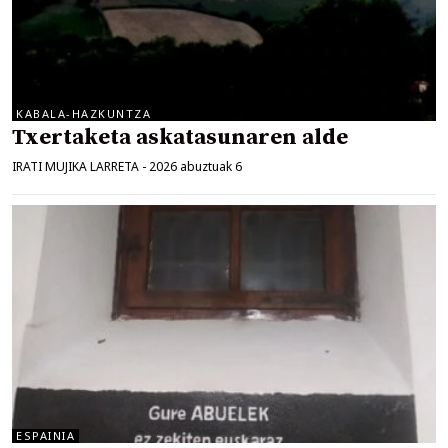
KABALA-HAZKUNTZA
Txertaketa askatasunaren alde
IRATI MUJIKA LARRETA
-
2026 abuztuak 6
ESPAINIA