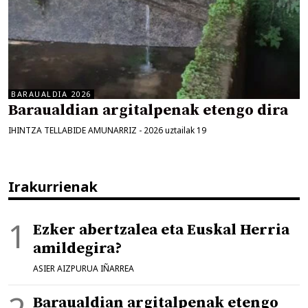
BARAUALDIA 2026
Baraualdian argitalpenak etengo dira
IHINTZA TELLABIDE AMUNARRIZ
-
2026 uztailak 19
Irakurrienak
Ezker abertzalea eta Euskal Herria
amildegira?
ASIER AIZPURUA IÑARREA
Baraualdian argitalpenak etengo