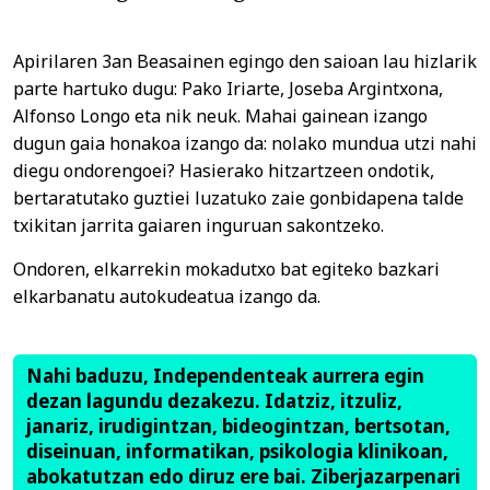
Apirilaren 3an Beasainen egingo den saioan lau hizlarik
parte hartuko dugu: Pako Iriarte, Joseba Argintxona,
Alfonso Longo eta nik neuk. Mahai gainean izango
dugun gaia honakoa izango da: nolako mundua utzi nahi
diegu ondorengoei? Hasierako hitzartzeen ondotik,
bertaratutako guztiei luzatuko zaie gonbidapena talde
txikitan jarrita gaiaren inguruan sakontzeko.
Ondoren, elkarrekin mokadutxo bat egiteko bazkari
elkarbanatu autokudeatua izango da.
Nahi baduzu, Independenteak aurrera egin
dezan lagundu dezakezu. Idatziz, itzuliz,
janariz, irudigintzan, bideogintzan, bertsotan,
diseinuan, informatikan, psikologia klinikoan,
abokatutzan edo diruz ere bai. Ziberjazarpenari