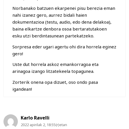
Norbanako batzuen ekarpenei pisu berezia eman
nahi izanez gero, aurrez bidali haien
dokumentazioa (testu, audio, edo dena delakoa),
baina elkartze denbora osoa bertaratutakoen
esku utzi berdintasunean partekatzeko.
Sorpresa eder ugari agertu ohi dira horrela eginez
gero!
Uste dut horrela askoz emankorragoa eta
arinagoa izango litzatekeela topagunea.
Zorterik onena opa dizuet, oso ondo pasa
igandean!
Karlo Ravelli
2022 apirilak 2, 18:55(r)etan