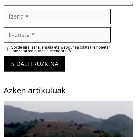
Izena
E-
posta
Gorde nire izena, emaila eta webgunea bilatzaile honetan
komentatzen dudan hurrengorako.
Azken artikuluak