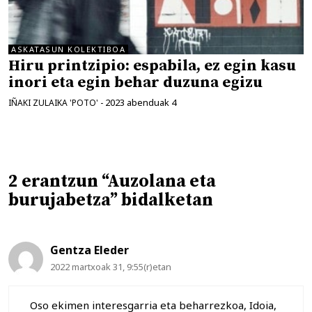
ASKATASUN KOLEKTIBOA
Hiru printzipio: espabila, ez egin kasu
inori eta egin behar duzuna egizu
2023 abenduak 4
IÑAKI ZULAIKA 'POTO'
-
2 erantzun “Auzolana eta
burujabetza” bidalketan
Gentza Eleder
2022 martxoak 31, 9:55(r)etan
Oso ekimen interesgarria eta beharrezkoa, Idoia,