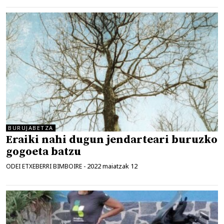
BURUJABETZA
Eraiki nahi dugun jendarteari buruzko
gogoeta batzu
2022 maiatzak 12
ODEI ETXEBERRI BIMBOIRE
-