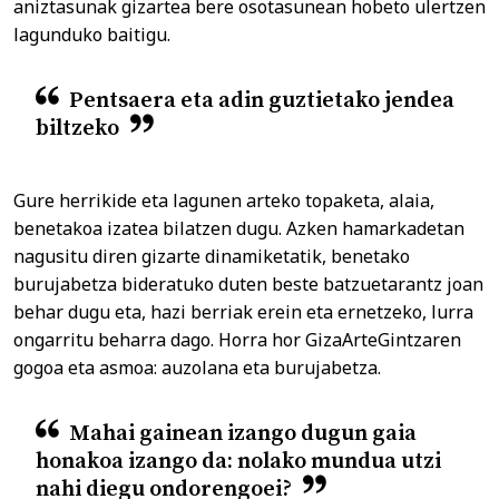
aniztasunak gizartea bere osotasunean hobeto ulertzen
lagunduko baitigu.
Pentsaera eta adin guztietako jendea
biltzeko
Gure herrikide eta lagunen arteko topaketa, alaia,
benetakoa izatea bilatzen dugu. Azken hamarkadetan
nagusitu diren gizarte dinamiketatik, benetako
burujabetza bideratuko duten beste batzuetarantz joan
behar dugu eta, hazi berriak erein eta ernetzeko, lurra
ongarritu beharra dago. Horra hor GizaArteGintzaren
gogoa eta asmoa: auzolana eta burujabetza.
Mahai gainean izango dugun gaia
honakoa izango da: nolako mundua utzi
nahi diegu ondorengoei?