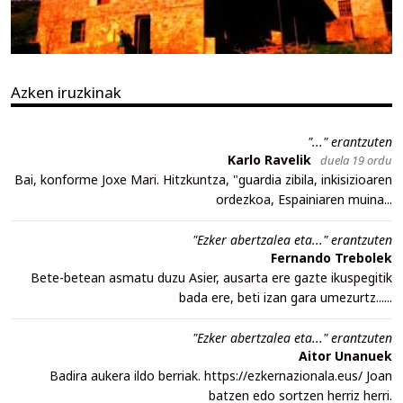
Azken iruzkinak
"..." erantzuten
Karlo Ravelik
duela 19 ordu
Bai, konforme Joxe Mari. Hitzkuntza, "guardia zibila, inkisizioaren
ordezkoa, Espainiaren muina...
"Ezker abertzalea eta..." erantzuten
Fernando Trebolek
Bete-betean asmatu duzu Asier, ausarta ere gazte ikuspegitik
bada ere, beti izan gara umezurtz......
"Ezker abertzalea eta..." erantzuten
Aitor Unanuek
Badira aukera ildo berriak. https://ezkernazionala.eus/ Joan
batzen edo sortzen herriz herri.