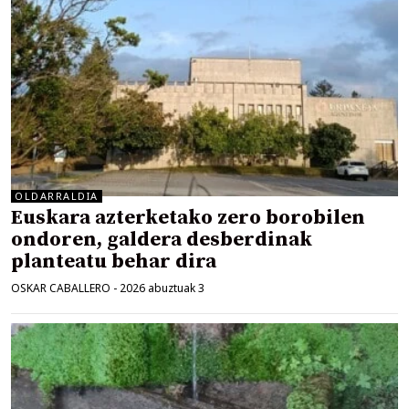
OLDARRALDIA
Euskara azterketako zero borobilen
ondoren, galdera desberdinak
planteatu behar dira
OSKAR CABALLERO
-
2026 abuztuak 3