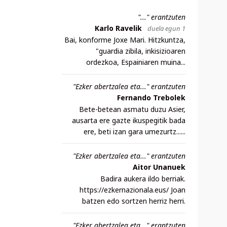
"..." erantzuten
Karlo Ravelik
duela egun 1
Bai, konforme Joxe Mari. Hitzkuntza,
"guardia zibila, inkisizioaren
ordezkoa, Espainiaren muina...
"Ezker abertzalea eta..." erantzuten
Fernando Trebolek
Bete-betean asmatu duzu Asier,
ausarta ere gazte ikuspegitik bada
ere, beti izan gara umezurtz......
"Ezker abertzalea eta..." erantzuten
Aitor Unanuek
Badira aukera ildo berriak.
https://ezkernazionala.eus/ Joan
batzen edo sortzen herriz herri.
"Ezker abertzalea eta..." erantzuten