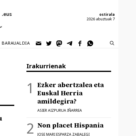
ostirala
2026 abuztuak 7
BARAUALDIA
Irakurrienak
Ezker abertzalea eta
Euskal Herria
amildegira?
ASIER AIZPURUA IÑARREA
u
Non placet Hispania
JOSE MARI ESPARZA ZABALEGI