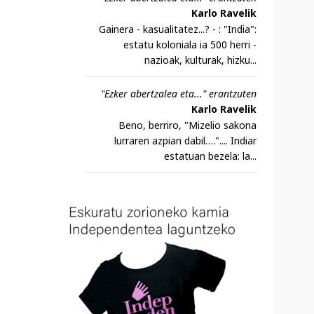
Karlo Ravelik
Gainera - kasualitatez...? - : "India":
estatu koloniala ia 500 herri -
nazioak, kulturak, hizku...
"Ezker abertzalea eta..." erantzuten
Karlo Ravelik
Beno, berriro, "Mizelio sakona
lurraren azpian dabil….".... Indiar
estatuan bezela: la...