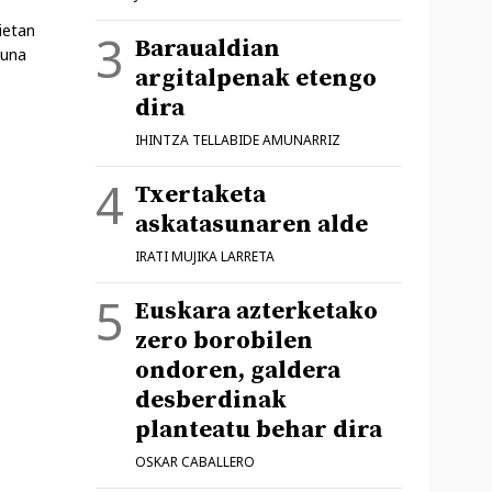
ietan
Baraualdian
zuna
argitalpenak etengo
dira
IHINTZA TELLABIDE AMUNARRIZ
Txertaketa
askatasunaren alde
IRATI MUJIKA LARRETA
Euskara azterketako
zero borobilen
ondoren, galdera
desberdinak
planteatu behar dira
OSKAR CABALLERO