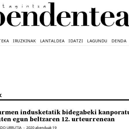
TEKA
IRUZKINAK
LANTALDEA
IDATZI
LAGUNDU
DENDA
k
urmen indusketatik bidegabeki kanporat
uten egun beltzaren 12. urteurrenean
LDO URRUTIA
2020 abenduak 19