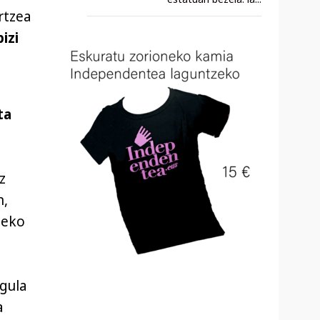
rtzea
izi
ta
z
n,
teko
ugula
a