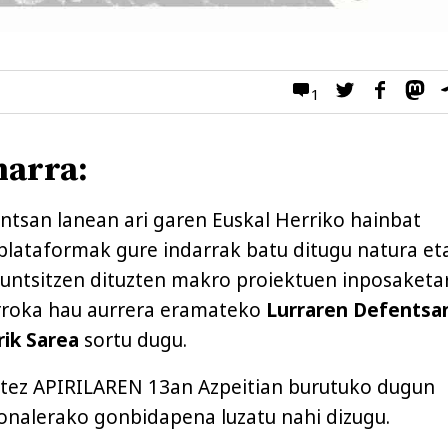
1
harra:
ntsan lanean ari garen Euskal Herriko hainbat
lataformak gure indarrak batu ditugu natura et
untsitzen dituzten makro proiektuen inposaketar
orroka hau aurrera eramateko
Lurraren Defentsa
rik Sarea
sortu dugu.
rtez APIRILAREN 13an Azpeitian burutuko dugun
onalerako gonbidapena luzatu nahi dizugu.