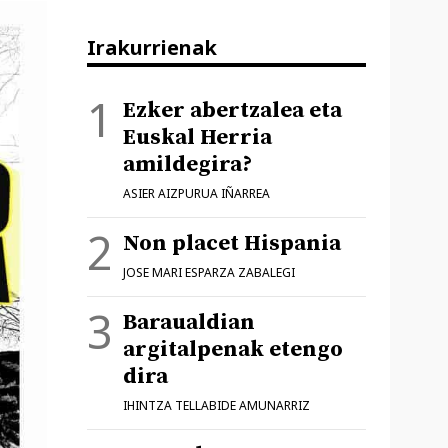
Irakurrienak
Ezker abertzalea eta
Euskal Herria
amildegira?
ASIER AIZPURUA IÑARREA
Non placet Hispania
JOSE MARI ESPARZA ZABALEGI
Baraualdian
argitalpenak etengo
dira
IHINTZA TELLABIDE AMUNARRIZ