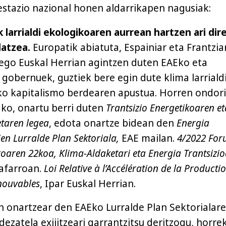
stazio nazional honen aldarrikapen nagusiak:
k larrialdi ekologikoaren aurrean hartzen ari dir
latzea.
Europatik abiatuta, Espainiar eta Frantzia
ego Euskal Herrian agintzen duten EAEko eta
gobernuek, guztiek bere egin dute klima larrialdi
ko kapitalismo berdearen apustua. Horren ondor
ako, onartu berri duten
Trantsizio Energetikoaren et
taren legea
, edota onartze bidean den
Energia
ien Lurralde Plan Sektoriala,
EAE mailan.
4/2022 For
oaren 22koa, Klima-Aldaketari eta Energia Trantsizio
Nafarroan.
Loi Relative à l’Accélération de la Producti
nouvables
, Ipar Euskal Herrian.
onartzear den EAEko Lurralde Plan Sektorialar
ezatela exijitzeari garrantzitsu deritzogu, horre