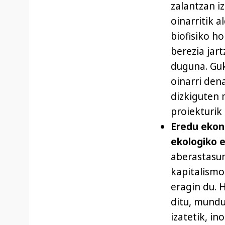
zalantzan i
oinarritik 
biofisiko ho
berezia jar
duguna. Guk
oinarri den
dizkiguten 
proiekturik e
Eredu ekon
ekologiko e
aberastasu
kapitalismo
eragin du. 
ditu, mundu
izatetik, i