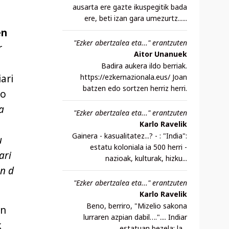
ausarta ere gazte ikuspegitik bada
ere, beti izan gara umezurtz......
en
"Ezker abertzalea eta..." erantzuten
r
Aitor Unanuek
Badira aukera ildo berriak.
ari
https://ezkernazionala.eus/ Joan
batzen edo sortzen herriz herri.
io
a
"Ezker abertzalea eta..." erantzuten
Karlo Ravelik
Gainera - kasualitatez...? - : "India":
u
estatu koloniala ia 500 herri -
ari
nazioak, kulturak, hizku...
on d
"Ezker abertzalea eta..." erantzuten
Karlo Ravelik
Beno, berriro, "Mizelio sakona
en
lurraren azpian dabil….".... Indiar
k
estatuan bezela: la...