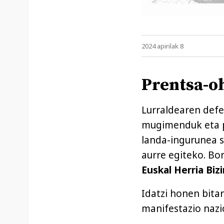
2024 apirilak 8
Prentsa-o
Lurraldearen defe
mugimenduk eta p
landa-ingurunea s
aurre egiteko. B
Euskal Herria Bizi
Idatzi honen bita
manifestazio nazi