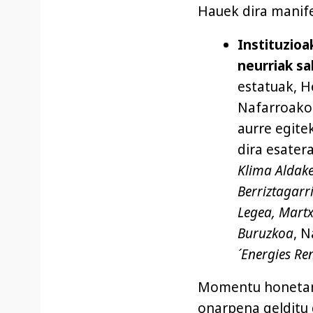
Hauek dira manife
Instituzioa
neurriak sa
estatuak, H
Nafarroako 
aurre egite
dira esater
Klima Aldake
Berriztagarr
Legea, Martx
Buruzkoa
, 
´Energies Re
Momentu honetan 
onarpena gelditu d