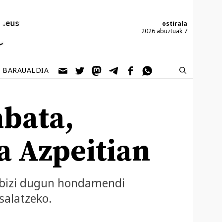
ostirala
2026 abuztuak 7
BARAUALDIA
nbata,
a Azpeitian
, bizi dugun hondamendi
salatzeko.