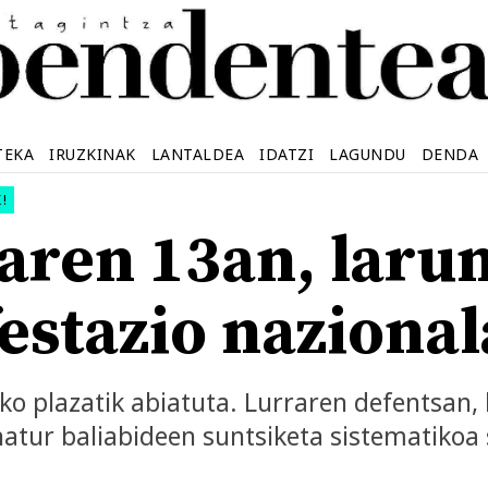
TEKA
IRUZKINAK
LANTALDEA
IDATZI
LAGUNDU
DENDA
!
laren 13an, laru
estazio nazional
iko plazatik abiatuta. Lurraren defentsan
natur baliabideen suntsiketa sistematikoa 