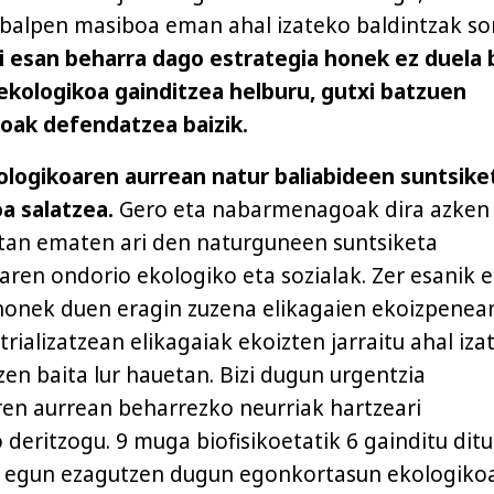
abalpen masiboa eman ahal izateko baldintzak so
i esan beharra dago estrategia honek ez duela b
ekologikoa gainditzea helburu, gutxi batzuen
oak defendatzea baizik.
kologikoaren aurrean natur baliabideen suntsike
a salatzea.
Gero eta nabarmenagoak dira azken
an ematen ari den naturguneen suntsiketa
aren ondorio ekologiko eta sozialak. Zer esanik e
honek duen eragin zuzena elikagaien ekoizpenea
trializatzean elikagaiak ekoizten jarraitu ahal iza
zen baita lur hauetan. Bizi dugun urgentzia
en aurrean beharrezko neurriak hartzeari
 deritzogu. 9 muga biofisikoetatik 6 gainditu dit
ta egun ezagutzen dugun egonkortasun ekologiko