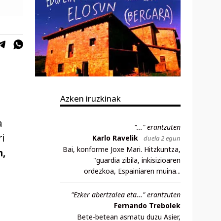
Azken iruzkinak
a
"..." erantzuten
i
Karlo Ravelik
duela 2 egun
Bai, konforme Joxe Mari. Hitzkuntza,
n,
"guardia zibila, inkisizioaren
ordezkoa, Espainiaren muina...
"Ezker abertzalea eta..." erantzuten
Fernando Trebolek
Bete-betean asmatu duzu Asier,