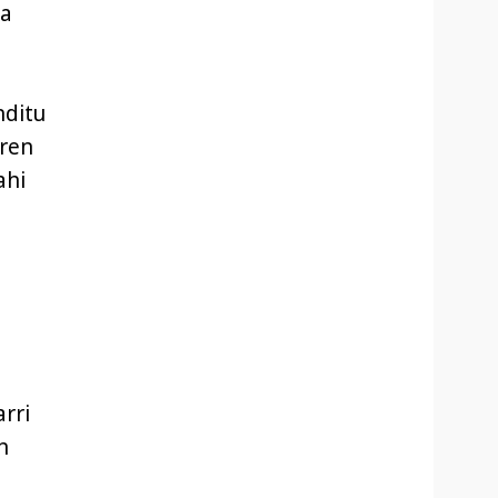
ua
nditu
aren
ahi
rri
n