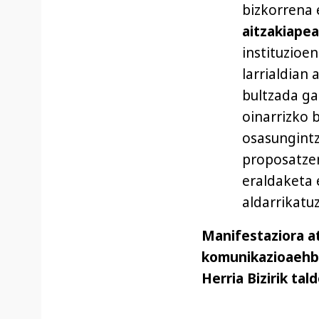
bizkorrena 
aitzakiape
instituzioe
larrialdian
bultzada ga
oinarrizko 
osasungintz
proposatze
eraldaketa 
aldarrikatuz
Manifestaziora at
komunikazioaehbi
Herria Bizirik tal