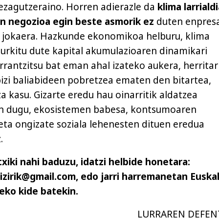
ezagutzeraino. Horren adierazle da
klima larriald
an negozioa egin beste asmorik ez
duten enpresa
n jokaera. Hazkunde ekonomikoa helburu, klima
 aurkitu dute kapital akumulazioaren dinamikari
rrantzitsu bat eman ahal izateko aukera, herrita
bizi baliabideen pobretzea ematen den bitartea,
a kasu. Gizarte eredu hau oinarritik aldatzea
n dugu, ekosistemen babesa, kontsumoaren
eta ongizate soziala lehenesten dituen eredua
.
xiki nahi baduzu, idatzi helbide honetara:
zirik@gmail.com, edo jarri harremanetan Euska
deko kide batekin.
LURRAREN DEFEN