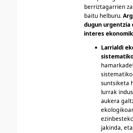
berriztagarrien z
baitu helburu.
Arg
dugun urgentzia 
interes ekonomik
Larrialdi e
sistematiko
hamarkadet
sistematiko
suntsiketa 
lurrak indus
aukera galt
ekologikoar
ezinbesteko
jakinda, e