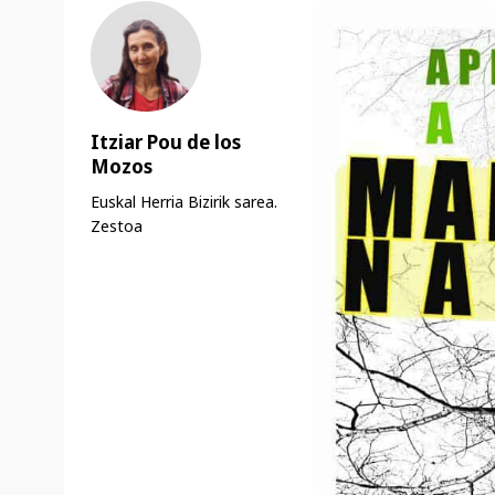
Itziar Pou de los
Mozos
Euskal Herria Bizirik sarea.
Zestoa