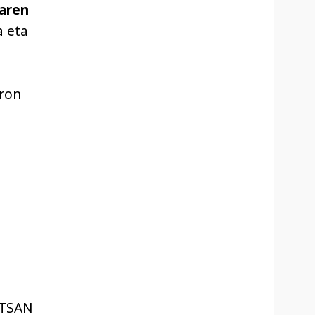
iaren
 eta
rron
l
TSAN