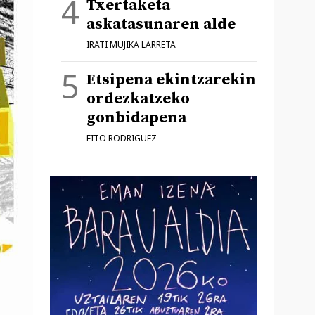
Txertaketa
askatasunaren alde
IRATI MUJIKA LARRETA
Etsipena ekintzarekin
ordezkatzeko
gonbidapena
FITO RODRIGUEZ