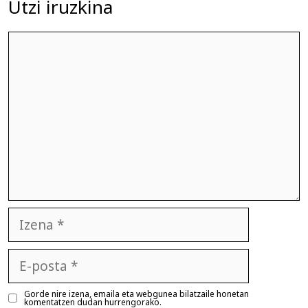
Utzi iruzkina
Iruzkina
Izena
E-
posta
Gorde nire izena, emaila eta webgunea bilatzaile honetan
komentatzen dudan hurrengorako.