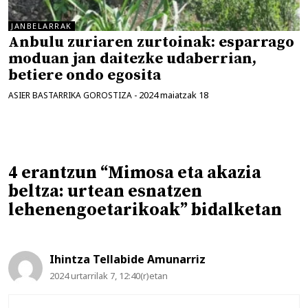
JANBELARRAK
Anbulu zuriaren zurtoinak: esparrago
moduan jan daitezke udaberrian,
betiere ondo egosita
2024 maiatzak 18
ASIER BASTARRIKA GOROSTIZA
-
4 erantzun “Mimosa eta akazia
beltza: urtean esnatzen
lehenengoetarikoak” bidalketan
Ihintza Tellabide Amunarriz
2024 urtarrilak 7, 12:40(r)etan