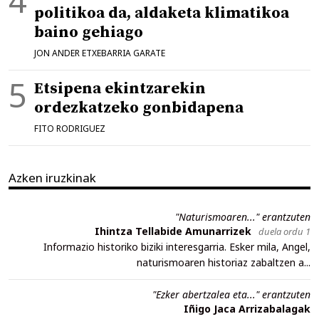
politikoa da, aldaketa klimatikoa
baino gehiago
JON ANDER ETXEBARRIA GARATE
Etsipena ekintzarekin
ordezkatzeko gonbidapena
FITO RODRIGUEZ
Azken iruzkinak
"Naturismoaren..." erantzuten
Ihintza Tellabide Amunarrizek
duela ordu 1
Informazio historiko biziki interesgarria. Esker mila, Angel,
naturismoaren historiaz zabaltzen a...
"Ezker abertzalea eta..." erantzuten
Iñigo Jaca Arrizabalagak