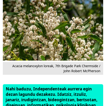
Acacia melanoxylon loreak, 7th Brigade Park Chermside /
John Robert McPherson
Nahi baduzu, Independenteak aurrera egin
dezan lagundu dezakezu. Idatziz, itzuliz,
janariz, irudigintzan, bideogintzan, bertsotan,
diseinuan, informatikan, psikologia klinikoan,