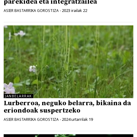
parekidea eta integratzailea
2023 irailak 22
ASIER BASTARRIKA GOROSTIZA
-
JANBELARRAK
Lurberroa, neguko belarra, bikaina da
eriondoak suspertzeko
2024 urtarrilak 19
ASIER BASTARRIKA GOROSTIZA
-