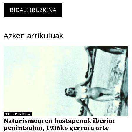
Azken artikuluak
NATURISMOA
Naturismoaren hastapenak iberiar
penintsulan, 1936ko gerrara arte