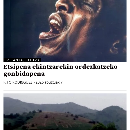
EZ KANTA, BELTZA
Etsipena ekintzarekin ordezkatzeko
gonbidapena
FITO RODRIGUEZ
-
2026 abuztuak 7