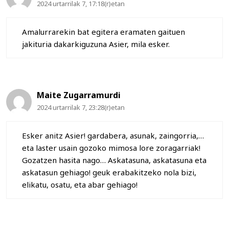
2024 urtarrilak 7, 17:18(r)etan
Amalurrarekin bat egitera eramaten gaituen
jakituria dakarkiguzuna Asier, mila esker.
Maite Zugarramurdi
2024 urtarrilak 7, 23:28(r)etan
Esker anitz Asier! gardabera, asunak, zaingorria,…
eta laster usain gozoko mimosa lore zoragarriak!
Gozatzen hasita nago… Askatasuna, askatasuna eta
askatasun gehiago! geuk erabakitzeko nola bizi,
elikatu, osatu, eta abar gehiago!