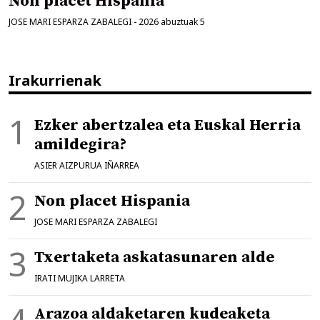
Non placet Hispania
JOSE MARI ESPARZA ZABALEGI
-
2026 abuztuak 5
Irakurrienak
Ezker abertzalea eta Euskal Herria
amildegira?
ASIER AIZPURUA IÑARREA
Non placet Hispania
JOSE MARI ESPARZA ZABALEGI
Txertaketa askatasunaren alde
IRATI MUJIKA LARRETA
Arazoa aldaketaren kudeaketa