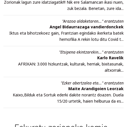
Zorionak lagun zure idatziagatik!!! Nik ere Salamancan ikasi nuen,
zuk bezala. Benetan, zure ida...
"Arazoa aldaketaren..." erantzuten
Angel Bidaurrazaga vandierdonckek
Iktus eta bihotzekoez gain, Frantzian egindako ikerketa batek
hemofilia A rekin lotu ditu Covid t...
"Etsipena ekintzarekin..." erantzuten
Karlo Ravelik
AFRIKAN: 3.000 hizkuntzak, kulturak, herriak, bixitasunak,
altxorrak...
"Ezker abertzalea eta..." erantzuten
Maite Arandigoien Leorzak
Kaixo,Bilduk eta Sortuk ederki dakite norantz doazen. Duela
15/20 urtetik, haien helburua da es...