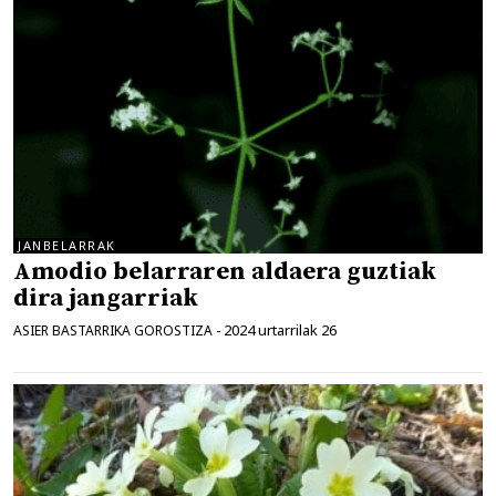
JANBELARRAK
Amodio belarraren aldaera guztiak
dira jangarriak
2024 urtarrilak 26
ASIER BASTARRIKA GOROSTIZA
-