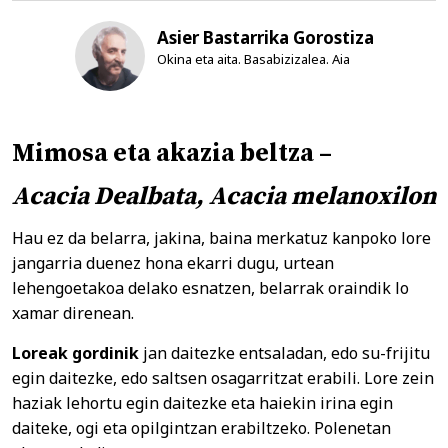
Asier Bastarrika Gorostiza
Okina eta aita. Basabizizalea. Aia
Mimosa eta akazia beltza –
Acacia Dealbata, Acacia melanoxilon
Hau ez da belarra, jakina, baina merkatuz kanpoko lore
jangarria duenez hona ekarri dugu, urtean
lehengoetakoa delako esnatzen, belarrak oraindik lo
xamar direnean.
Loreak gordinik
jan daitezke entsaladan, edo su-frijitu
egin daitezke, edo saltsen osagarritzat erabili. Lore zein
haziak lehortu egin daitezke eta haiekin irina egin
daiteke, ogi eta opilgintzan erabiltzeko. Polenetan