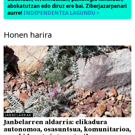
abokatutzan edo diruz ere bai. Ziberjazarpenari
aurre!
INDEPENDENTEA LAGUNDU >
Honen harira
JANBELARRAK
Janbelarren aldarria: elikadura
autonomoa, osasuntsua, komunitarioa,