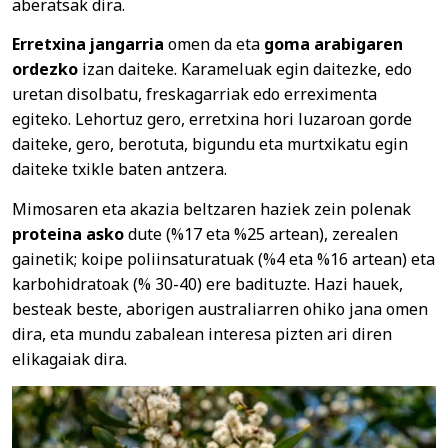
aberatsak dira.
Erretxina jangarria
omen da eta
goma arabigaren
ordezko
izan daiteke. Karameluak egin daitezke, edo
uretan disolbatu, freskagarriak edo erreximenta
egiteko. Lehortuz gero, erretxina hori luzaroan gorde
daiteke, gero, berotuta, bigundu eta murtxikatu egin
daiteke txikle baten antzera.
Mimosaren eta akazia beltzaren haziek zein polenak
proteina asko
dute (%17 eta %25 artean), zerealen
gainetik; koipe poliinsaturatuak (%4 eta %16 artean) eta
karbohidratoak (% 30-40) ere badituzte. Hazi hauek,
besteak beste, aborigen australiarren ohiko jana omen
dira, eta mundu zabalean interesa pizten ari diren
elikagaiak dira.