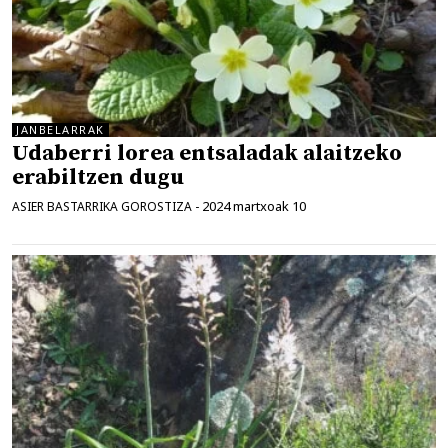
JANBELARRAK
Udaberri lorea entsaladak alaitzeko
erabiltzen dugu
2024 martxoak 10
ASIER BASTARRIKA GOROSTIZA
-