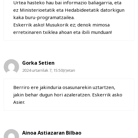
Urtea hasteko hau bai informazio baliagarria, eta
ez Ministerioetatik eta Hedabideetatik datorkigun
kaka buru-programatzailea.
Eskerrik asko! Musukorik ez; denok mimosa
erretxinaren txiklea ahoan eta ibili munduan!
Gorka Setien
2024 urtarrilak 7, 15:50(r)etan
Berriro ere jakinduria osasunarekin uztartzen,
jakin behar dugun hori azaleratzen. Eskerrik asko
Asier.
Ainoa Astiazaran Bilbao