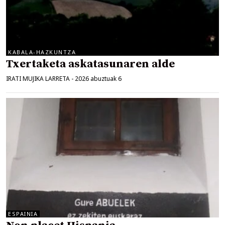
KABALA-HAZKUNTZA
Txertaketa askatasunaren alde
IRATI MUJIKA LARRETA
-
2026 abuztuak 6
ESPAINIA