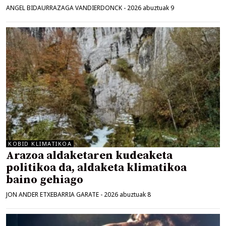
ANGEL BIDAURRAZAGA VANDIERDONCK
-
2026 abuztuak 9
KOBID KLIMATIKOA
Arazoa aldaketaren kudeaketa
politikoa da, aldaketa klimatikoa
baino gehiago
JON ANDER ETXEBARRIA GARATE
-
2026 abuztuak 8