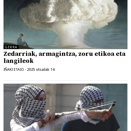
GERRA
Zedarriak, armagintza, zoru etikoa eta
langileok
2025 otsailak 14
IÑAKI ETAIO
-