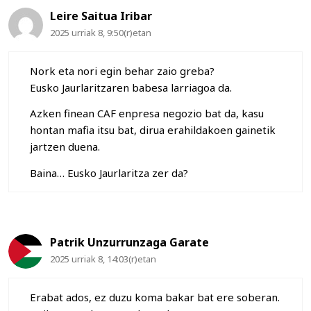
Leire Saitua Iribar
2025 urriak 8, 9:50(r)etan
Nork eta nori egin behar zaio greba?
Eusko Jaurlaritzaren babesa larriagoa da.
Azken finean CAF enpresa negozio bat da, kasu
hontan mafia itsu bat, dirua erahildakoen gainetik
jartzen duena.
Baina… Eusko Jaurlaritza zer da?
Patrik Unzurrunzaga Garate
2025 urriak 8, 14:03(r)etan
Erabat ados, ez duzu koma bakar bat ere soberan.