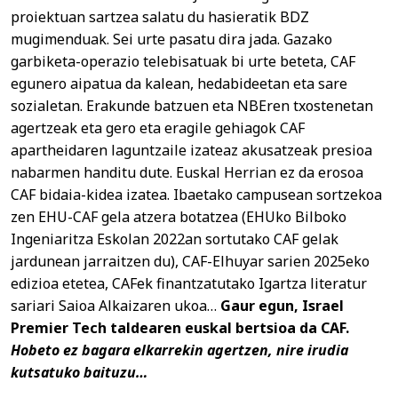
proiektuan sartzea salatu du hasieratik BDZ
mugimenduak. Sei urte pasatu dira jada. Gazako
garbiketa-operazio telebisatuak bi urte beteta, CAF
egunero aipatua da kalean, hedabideetan eta sare
sozialetan. Erakunde batzuen eta NBEren txostenetan
agertzeak eta gero eta eragile gehiagok CAF
apartheidaren laguntzaile izateaz akusatzeak presioa
nabarmen handitu dute. Euskal Herrian ez da erosoa
CAF bidaia-kidea izatea. Ibaetako campusean sortzekoa
zen EHU-CAF gela atzera botatzea (EHUko Bilboko
Ingeniaritza Eskolan 2022an sortutako CAF gelak
jardunean jarraitzen du), CAF-Elhuyar sarien 2025eko
edizioa etetea, CAFek finantzatutako Igartza literatur
sariari Saioa Alkaizaren ukoa…
Gaur egun, Israel
Premier Tech taldearen euskal bertsioa da CAF.
Hobeto ez bagara elkarrekin agertzen, nire irudia
kutsatuko baituzu…