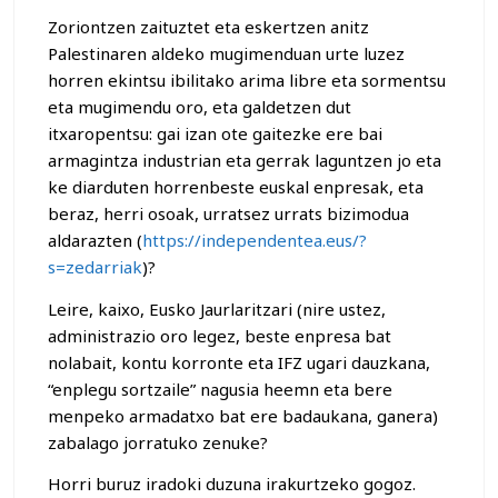
Zoriontzen zaituztet eta eskertzen anitz
Palestinaren aldeko mugimenduan urte luzez
horren ekintsu ibilitako arima libre eta sormentsu
eta mugimendu oro, eta galdetzen dut
itxaropentsu: gai izan ote gaitezke ere bai
armagintza industrian eta gerrak laguntzen jo eta
ke diarduten horrenbeste euskal enpresak, eta
beraz, herri osoak, urratsez urrats bizimodua
aldarazten (
https://independentea.eus/?
s=zedarriak
)?
Leire, kaixo, Eusko Jaurlaritzari (nire ustez,
administrazio oro legez, beste enpresa bat
nolabait, kontu korronte eta IFZ ugari dauzkana,
“enplegu sortzaile” nagusia heemn eta bere
menpeko armadatxo bat ere badaukana, ganera)
zabalago jorratuko zenuke?
Horri buruz iradoki duzuna irakurtzeko gogoz.