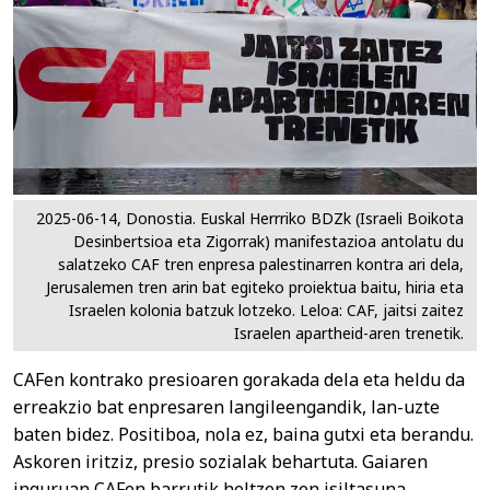
2025-06-14, Donostia. Euskal Herrriko BDZk (Israeli Boikota
Desinbertsioa eta Zigorrak) manifestazioa antolatu du
salatzeko CAF tren enpresa palestinarren kontra ari dela,
Jerusalemen tren arin bat egiteko proiektua baitu, hiria eta
Israelen kolonia batzuk lotzeko. Leloa: CAF, jaitsi zaitez
Israelen apartheid-aren trenetik.
CAFen kontrako presioaren gorakada dela eta heldu da
erreakzio bat enpresaren langileengandik, lan-uzte
baten bidez. Positiboa, nola ez, baina gutxi eta berandu.
Askoren iritziz, presio sozialak behartuta. Gaiaren
inguruan CAFen barrutik heltzen zen isiltasuna