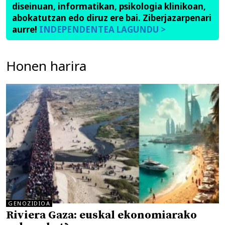
diseinuan, informatikan, psikologia klinikoan,
abokatutzan edo diruz ere bai. Ziberjazarpenari
aurre!
INDEPENDENTEA LAGUNDU >
Honen harira
GENOZIDIOA
Riviera Gaza: euskal ekonomiarako