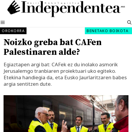
Edukira
salto
egin
MENUA
OROKORRA
BENETAKO BOIKOTA
Noizko greba bat CAFen
Palestinaren alde?
Egiaztapen argi bat: CAFek ez du inolako asmorik
Jerusalemgo tranbiaren proiektuari uko egiteko.
Etekina handiegia da, eta Eusko Jaurlaritzaren babes
argia sentitzen dute.