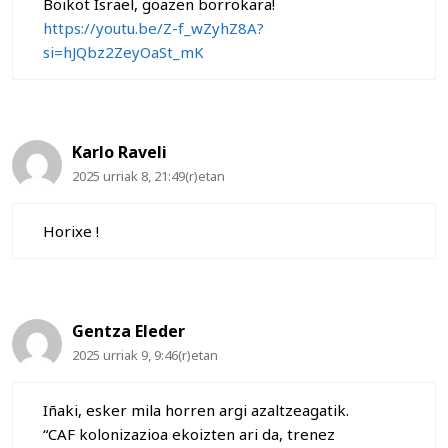
Boikot Israel, goazen borrokara!
https://youtu.be/Z-f_wZyhZ8A?
si=hJQbz2ZeyOaSt_mK
Karlo Raveli
2025 urriak 8, 21:49(r)etan
Horixe !
Gentza Eleder
2025 urriak 9, 9:46(r)etan
Iñaki, esker mila horren argi azaltzeagatik.
“CAF kolonizazioa ekoizten ari da, trenez