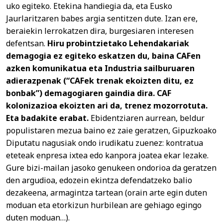
uko egiteko. Etekina handiegia da, eta Eusko
Jaurlaritzaren babes argia sentitzen dute. Izan ere,
beraiekin lerrokatzen dira, burgesiaren interesen
defentsan.
Hiru probintzietako Lehendakariak
demagogia ez egiteko eskatzen du, baina CAFen
azken komunikatua eta Industria sailburuaren
adierazpenak (“CAFek trenak ekoizten ditu, ez
bonbak”) demagogiaren gaindia dira. CAF
kolonizazioa ekoizten ari da, trenez mozorrotuta.
Eta badakite erabat.
Ebidentziaren aurrean, beldur
populistaren mezua baino ez zaie geratzen, Gipuzkoako
Diputatu nagusiak ondo irudikatu zuenez: kontratua
eteteak enpresa ixtea edo kanpora joatea ekar lezake.
Gure bizi-mailan jasoko genukeen ondorioa da geratzen
den argudioa, edozein ekintza defendatzeko balio
dezakeena, armagintza tartean (orain arte egin duten
moduan eta etorkizun hurbilean are gehiago egingo
duten moduan…).