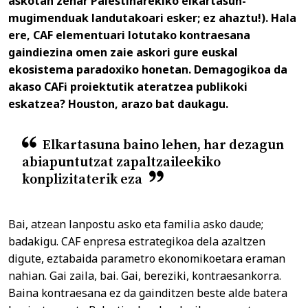
askotan zehar Palestinarekiko elkartasun-
mugimenduak landutakoari esker; ez ahaztu!). Hala
ere, CAF elementuari lotutako kontraesana
gaindiezina omen zaie askori gure euskal
ekosistema paradoxiko honetan. Demagogikoa da
akaso CAFi proiektutik ateratzea publikoki
eskatzea? Houston, arazo bat daukagu.
Elkartasuna baino lehen, har dezagun
abiapuntutzat zapaltzaileekiko
konplizitaterik eza
Bai, atzean lanpostu asko eta familia asko daude;
badakigu. CAF enpresa estrategikoa dela azaltzen
digute, eztabaida parametro ekonomikoetara eraman
nahian. Gai zaila, bai. Gai, bereziki, kontraesankorra.
Baina kontraesana ez da gainditzen beste alde batera