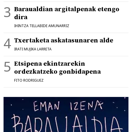
Baraualdian argitalpenak etengo
dira
IHINTZA TELLABIDE AMUNARRIZ
Txertaketa askatasunaren alde
IRATI MUJIKA LARRETA
Etsipena ekintzarekin
ordezkatzeko gonbidapena
FITO RODRIGUEZ