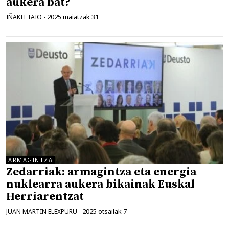
aukera bat?
2025 maiatzak 31
IÑAKI ETAIO
-
ARMAGINTZA
Zedarriak: armagintza eta energia
nuklearra aukera bikainak Euskal
Herriarentzat
2025 otsailak 7
JUAN MARTIN ELEXPURU
-