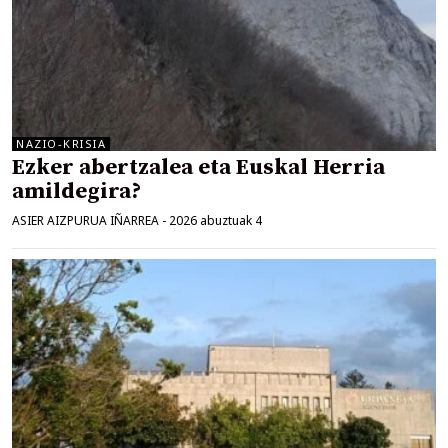
NAZIO-KRISIA
Ezker abertzalea eta Euskal Herria
amildegira?
ASIER AIZPURUA IÑARREA
-
2026 abuztuak 4