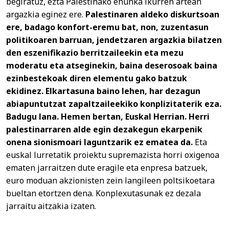
begiratuz, ezta Palestinako ehunka ikurren artean
argazkia eginez ere.
Palestinaren aldeko diskurtsoan
ere, badago konfort-eremu bat, non, zuzentasun
politikoaren barruan, jendetzaren argazkia bilatzen
den eszenifikazio berritzaileekin eta mezu
moderatu eta atseginekin, baina deserosoak baina
ezinbestekoak diren elementu gako batzuk
ekidinez. Elkartasuna baino lehen, har dezagun
abiapuntutzat zapaltzaileekiko konplizitaterik eza.
Badugu lana. Hemen bertan, Euskal Herrian. Herri
palestinarraren alde egin dezakegun ekarpenik
onena sionismoari laguntzarik ez ematea da.
Eta
euskal lurretatik proiektu supremazista horri oxigenoa
ematen jarraitzen dute eragile eta enpresa batzuek,
euro moduan akzionisten zein langileen poltsikoetara
bueltan etortzen dena. Konplexutasunak ez dezala
jarraitu aitzakia izaten.