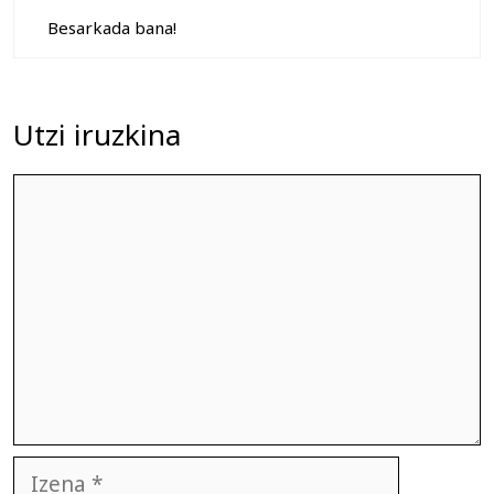
Besarkada bana!
Utzi iruzkina
Iruzkina
Izena