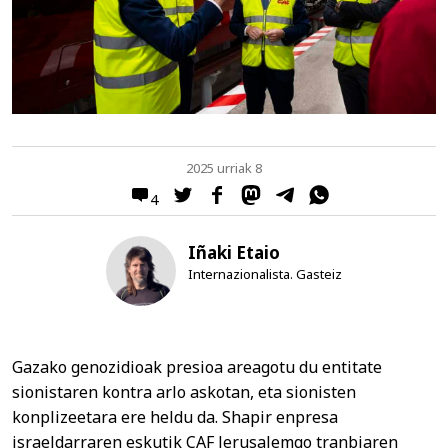
2025 urriak 8
4
Iñaki Etaio
Internazionalista. Gasteiz
Gazako genozidioak presioa areagotu du entitate
sionistaren kontra arlo askotan, eta sionisten
konplizeetara ere heldu da. Shapir enpresa
israeldarraren eskutik CAF Jerusalemgo tranbiaren