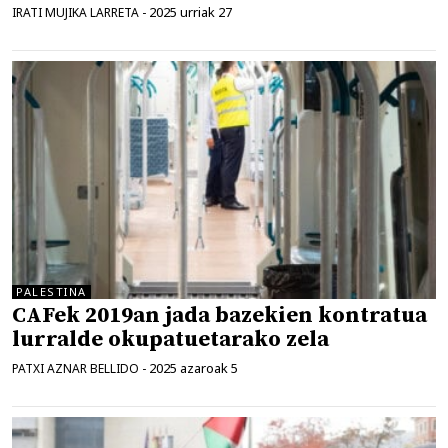
2025 urriak 27
IRATI MUJIKA LARRETA
-
PALESTINA
CAFek 2019an jada bazekien kontratua
lurralde okupatuetarako zela
2025 azaroak 5
PATXI AZNAR BELLIDO
-