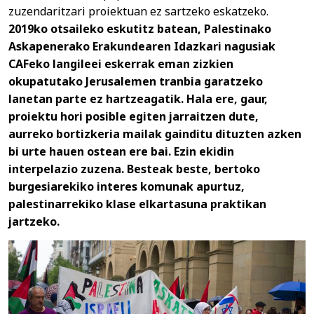
zuzendaritzari proiektuan ez sartzeko eskatzeko.
2019ko otsaileko eskutitz batean, Palestinako
Askapenerako Erakundearen Idazkari nagusiak
CAFeko langileei eskerrak eman zizkien
okupatutako Jerusalemen tranbia garatzeko
lanetan parte ez hartzeagatik. Hala ere, gaur,
proiektu hori posible
egiten jarraitzen dute,
aurreko bortizkeria mailak gainditu dituzten azken
bi urte hauen ostean ere bai. Ezin ekidin
interpelazio zuzena. Besteak beste, bertoko
burgesiarekiko interes komunak apurtuz,
palestinarrekiko klase elkartasuna praktikan
jartzeko.