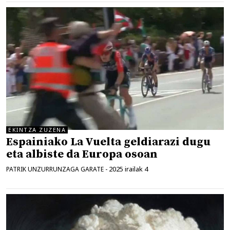
EKINTZA ZUZENA
Espainiako La Vuelta geldiarazi dugu
eta albiste da Europa osoan
2025 irailak 4
PATRIK UNZURRUNZAGA GARATE
-