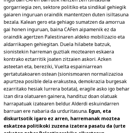
gorgarriegia zen, sektore politiko eta sindikal gehiegik
gaiaren inguruan oraindik mantentzen duten isiltasuna
bezala. Kalean gero eta gehiago sumatzen da amorrua
gai honen inguruan, baina CAFen aipamenik ez da
oraindik agertzen Palestinaren aldeko mobilizazio eta
aldarrikapen gehiegitan. Duela hilabete batzuk,
sionistekin harreman guztiak moztearen eskaera
kontrako eztarritik joaten zitzaien askori. Azken
asteetan eta, bereziki, Vuelta espainiarrean
gertatutakoaren ostean (sionismoaren normalizazioa
apurtzea posible dela erakustea, demokrazia burgesak
ezarritako hesiak lurrera botata), eragile asko igo behar
izan dira olatuaren gainera, handituz doan olatuak
harrapatuak izatearen beldur. Alderdi eskuindarren
barruan ere nabaria da urduritasuna.
Egun, eta
diskurtsotik igaro ez arren, harremanak moztea
eskatzea politikoki zuzena izatera pasatu da (urte