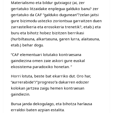
Materialismo eta bildur gutxiagoz (ai, zer
gertatuko litzaidake enplegua galduko banu? zer
gertatuko da CAF “galduko dugunean”?zelan jaitsi
gure bizimodu ustezko zoriontsua garraitzen duen
zarrastelkeria eta erosokeria trenetik?, etab.) eta
buru eta bihotz hobez bizitzen berrikasi
(hurbiltasuna, alkartasuna, garen lurra, alaitasuna,
etab.) behar dogu.
“CAF elementuari lotutako kontraesana
gaindiezina omen zaie askori gure euskal
ekosistema paradoxiko honetan. ”
Horri lotuta, beste bat ekarriko dut. Oro har,
“aurrerabide”/”progreso”a dakarren edozer
kolokan jartzea zaigu hemen kontraesan
gaindiezin.
Burua janda dekogulago, eta bihotza harlausa
erraldoi baten azpian estalita.