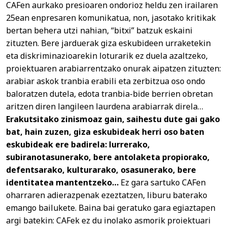
CAFen aurkako presioaren ondorioz heldu zen irailaren
25ean enpresaren komunikatua, non, jasotako kritikak
bertan behera utzi nahian, “bitxi” batzuk eskaini
zituzten. Bere jarduerak giza eskubideen urraketekin
eta diskriminazioarekin loturarik ez duela azaltzeko,
proiektuaren arabiarrentzako onurak aipatzen zituzten:
arabiar askok tranbia erabili eta zerbitzua oso ondo
baloratzen dutela, edota tranbia-bide berrien obretan
aritzen diren langileen laurdena arabiarrak direla…
Erakutsitako zinismoaz gain, saihestu dute gai gako
bat, hain zuzen, giza eskubideak herri oso baten
eskubideak ere badirela: lurrerako,
subiranotasunerako, bere antolaketa propiorako,
defentsarako, kulturarako, osasunerako, bere
identitatea mantentzeko…
Ez gara sartuko CAFen
oharraren adierazpenak ezeztatzen, liburu baterako
emango bailukete. Baina bai geratuko gara egiaztapen
argi batekin: CAFek ez du inolako asmorik proiektuari