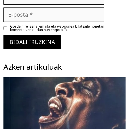
E-
posta
Gorde nire izena, emaila eta webgunea bilatzaile honetan
komentatzen dudan hurrengorako.
Azken artikuluak