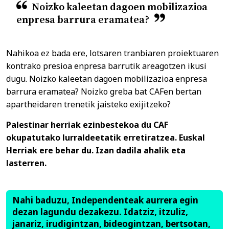
Noizko kaleetan dagoen mobilizazioa
enpresa barrura eramatea?
Nahikoa ez bada ere, lotsaren tranbiaren proiektuaren
kontrako presioa enpresa barrutik areagotzen ikusi
dugu. Noizko kaleetan dagoen mobilizazioa enpresa
barrura eramatea? Noizko greba bat CAFen bertan
apartheidaren trenetik jaisteko exijitzeko?
Palestinar herriak ezinbestekoa du CAF
okupatutako lurraldeetatik erretiratzea. Euskal
Herriak ere behar du. Izan dadila ahalik eta
lasterren.
Nahi baduzu, Independenteak aurrera egin
dezan lagundu dezakezu. Idatziz, itzuliz,
janariz, irudigintzan, bideogintzan, bertsotan,