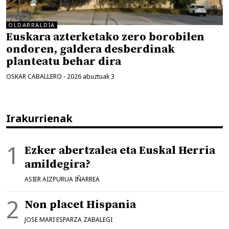
OLDARRALDIA
Euskara azterketako zero borobilen
ondoren, galdera desberdinak
planteatu behar dira
OSKAR CABALLERO
-
2026 abuztuak 3
Irakurrienak
Ezker abertzalea eta Euskal Herria
amildegira?
ASIER AIZPURUA IÑARREA
Non placet Hispania
JOSE MARI ESPARZA ZABALEGI