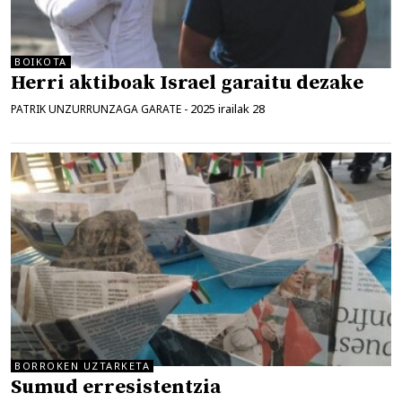
BOIKOTA
Herri aktiboak Israel garaitu dezake
2025 irailak 28
PATRIK UNZURRUNZAGA GARATE
-
BORROKEN UZTARKETA
Sumud erresistentzia