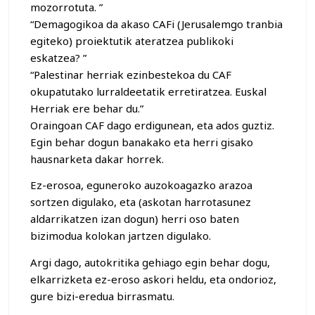
mozorrotuta. ”
“Demagogikoa da akaso CAFi (Jerusalemgo tranbia
egiteko) proiektutik ateratzea publikoki
eskatzea? ”
“Palestinar herriak ezinbestekoa du CAF
okupatutako lurraldeetatik erretiratzea. Euskal
Herriak ere behar du.”
Oraingoan CAF dago erdigunean, eta ados guztiz.
Egin behar dogun banakako eta herri gisako
hausnarketa dakar horrek.
Ez-erosoa, eguneroko auzokoagazko arazoa
sortzen digulako, eta (askotan harrotasunez
aldarrikatzen izan dogun) herri oso baten
bizimodua kolokan jartzen digulako.
Argi dago, autokritika gehiago egin behar dogu,
elkarrizketa ez-eroso askori heldu, eta ondorioz,
gure bizi-eredua birrasmatu.