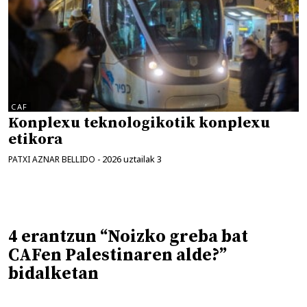
CAF
Konplexu teknologikotik konplexu
etikora
2026 uztailak 3
PATXI AZNAR BELLIDO
-
4 erantzun “Noizko greba bat
CAFen Palestinaren alde?”
bidalketan