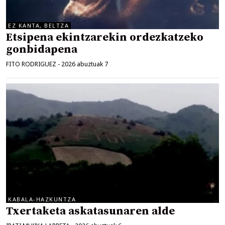
EZ KANTA, BELTZA
Etsipena ekintzarekin ordezkatzeko
gonbidapena
FITO RODRIGUEZ
-
2026 abuztuak 7
KABALA-HAZKUNTZA
Txertaketa askatasunaren alde