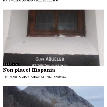
IRATI MUJIKA LARRETA
-
2026 abuztuak 6
ESPAINIA
Non placet Hispania
JOSE MARI ESPARZA ZABALEGI
-
2026 abuztuak 5