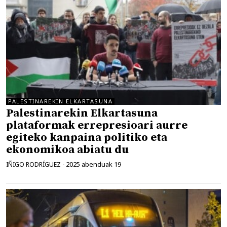
PALESTINAREKIN ELKARTASUNA
Palestinarekin Elkartasuna
plataformak errepresioari aurre
egiteko kanpaina politiko eta
ekonomikoa abiatu du
2025 abenduak 19
IÑIGO RODRÍGUEZ
-