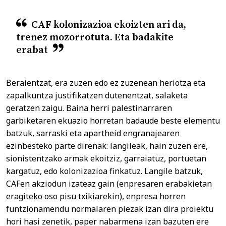
CAF kolonizazioa ekoizten ari da,
trenez mozorrotuta. Eta badakite
erabat
Beraientzat, era zuzen edo ez zuzenean heriotza eta
zapalkuntza justifikatzen dutenentzat, salaketa
geratzen zaigu. Baina herri palestinarraren
garbiketaren ekuazio horretan badaude beste elementu
batzuk, sarraski eta apartheid engranajearen
ezinbesteko parte direnak: langileak, hain zuzen ere,
sionistentzako armak ekoitziz, garraiatuz, portuetan
kargatuz, edo kolonizazioa finkatuz. Langile batzuk,
CAFen akziodun izateaz gain (enpresaren erabakietan
eragiteko oso pisu txikiarekin), enpresa horren
funtzionamendu normalaren piezak izan dira proiektu
hori hasi zenetik, paper nabarmena izan bazuten ere