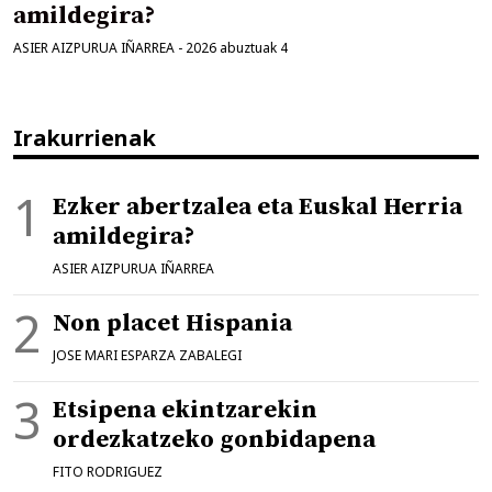
amildegira?
ASIER AIZPURUA IÑARREA
-
2026 abuztuak 4
Irakurrienak
Ezker abertzalea eta Euskal Herria
amildegira?
ASIER AIZPURUA IÑARREA
Non placet Hispania
JOSE MARI ESPARZA ZABALEGI
Etsipena ekintzarekin
ordezkatzeko gonbidapena
FITO RODRIGUEZ