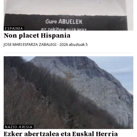
ESPAINIA
Non placet Hispania
JOSE MARI ESPARZA ZABALEGI
-
2026 abuztuak 5
NAZIO-KRISIA
Ezker abertzalea eta Euskal Herria