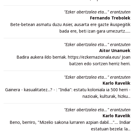
"Ezker abertzalea eta..." erantzuten
Fernando Trebolek
Bete-betean asmatu duzu Asier, ausarta ere gazte ikuspegitik
bada ere, beti izan gara umezurtz......
"Ezker abertzalea eta..." erantzuten
Aitor Unanuek
Badira aukera ildo berriak. https://ezkernazionala.eus/ Joan
batzen edo sortzen herriz herri.
"Ezker abertzalea eta..." erantzuten
Karlo Ravelik
Gainera - kasualitatez...? - : "India": estatu koloniala ia 500 herri -
nazioak, kulturak, hizku...
"Ezker abertzalea eta..." erantzuten
Karlo Ravelik
Beno, berriro, "Mizelio sakona lurraren azpian dabil….".... Indiar
estatuan bezela: la...