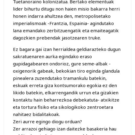
Tuetanoraino kolonizatua. Bertako elementuak
lider bihurtu ditugu non haien misio bakarra herri
honen indarra ahultzea den, metropolisetako
imperialismoak -Frantzia, Espainia- agindutako
lana emandako zerbitzuengatik eta emaiteagatik
dagozkien prebendak jasotzearen truke.
Ez bagara gai izan herrialdea geldiarazteko dugun
sakratuenaren aurka egindako eraso
gupidagabearen ondorioz, gure seme-albak -
oxigenorik gabeak, bekokian tiro eginda glandula
pinealera zuzendutako tramankulu batekin,
eskuak erreta giza kontsumorako egokia ez den
likido batekin, elkarrengandik urrun eta gizakien
kontaktu hain beharrezkoa debekatuta- atxikitze
eta tortura fisiko eta sikologikoko zentroetara
nahitaez bidalitakoak.
Zeri aurre egingo diogu orduan?
Zer arrazoi gehiago izan daitezke basakeria hau