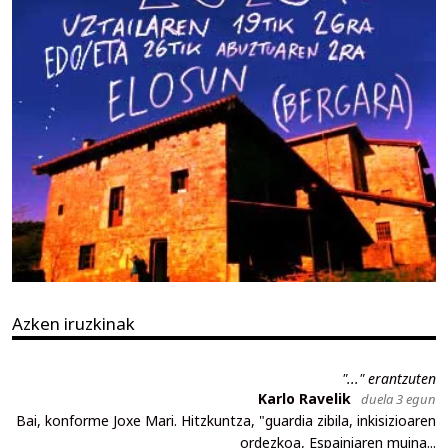
Azken iruzkinak
"..." erantzuten
Karlo Ravelik
duela 3 egun
Bai, konforme Joxe Mari. Hitzkuntza, "guardia zibila, inkisizioaren
ordezkoa, Espainiaren muina...