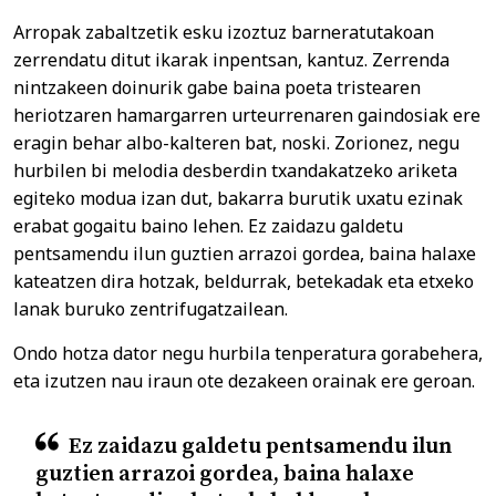
Arropak zabaltzetik esku izoztuz barneratutakoan
zerrendatu ditut ikarak inpentsan, kantuz. Zerrenda
nintzakeen doinurik gabe baina poeta tristearen
heriotzaren hamargarren urteurrenaren gaindosiak ere
eragin behar albo-kalteren bat, noski. Zorionez, negu
hurbilen bi melodia desberdin txandakatzeko ariketa
egiteko modua izan dut, bakarra burutik uxatu ezinak
erabat gogaitu baino lehen. Ez zaidazu galdetu
pentsamendu ilun guztien arrazoi gordea, baina halaxe
kateatzen dira hotzak, beldurrak, betekadak eta etxeko
lanak buruko zentrifugatzailean.
Ondo hotza dator negu hurbila tenperatura gorabehera,
eta izutzen nau iraun ote dezakeen orainak ere geroan.
Ez zaidazu galdetu pentsamendu ilun
guztien arrazoi gordea, baina halaxe