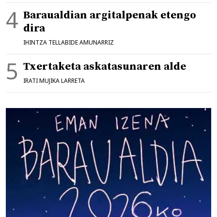
Baraualdian argitalpenak etengo
dira
IHINTZA TELLABIDE AMUNARRIZ
Txertaketa askatasunaren alde
IRATI MUJIKA LARRETA