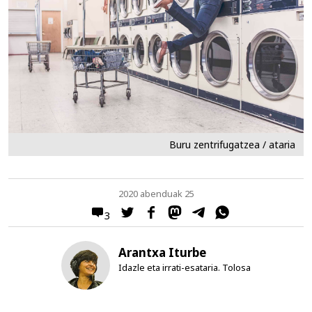
Buru zentrifugatzea / ataria
2020 abenduak 25
3
Arantxa Iturbe
Idazle eta irrati-esataria. Tolosa