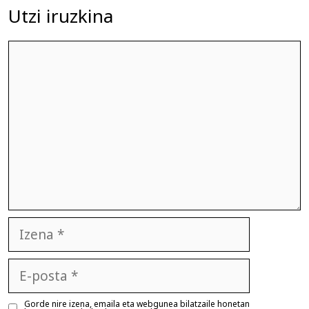
Utzi iruzkina
Iruzkina
Izena
E-
posta
Gorde nire izena, emaila eta webgunea bilatzaile honetan