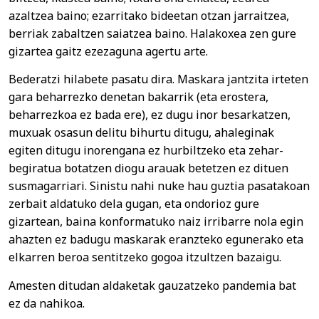
azaltzea baino; ezarritako bideetan otzan jarraitzea,
berriak zabaltzen saiatzea baino. Halakoxea zen gure
gizartea gaitz ezezaguna agertu arte.
Bederatzi hilabete pasatu dira. Maskara jantzita irteten
gara beharrezko denetan bakarrik (eta erostera,
beharrezkoa ez bada ere), ez dugu inor besarkatzen,
muxuak osasun delitu bihurtu ditugu, ahaleginak
egiten ditugu inorengana ez hurbiltzeko eta zehar-
begiratua botatzen diogu arauak betetzen ez dituen
susmagarriari. Sinistu nahi nuke hau guztia pasatakoan
zerbait aldatuko dela gugan, eta ondorioz gure
gizartean, baina konformatuko naiz irribarre nola egin
ahazten ez badugu maskarak eranzteko egunerako eta
elkarren beroa sentitzeko gogoa itzultzen bazaigu.
Amesten ditudan aldaketak gauzatzeko pandemia bat
ez da nahikoa.