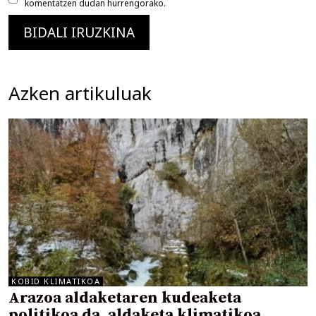
komentatzen dudan hurrengorako.
Azken artikuluak
KOBID KLIMATIKOA
Arazoa aldaketaren kudeaketa
politikoa da, aldaketa klimatikoa