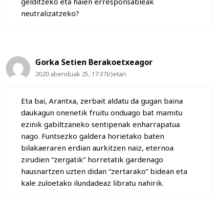
gelditzeko eta haien erresponsableak
neutralizatzeko?
Gorka Setien Berakoetxeagor
2020 abenduak 25, 17:37(r)etan
Eta bai, Arantxa, zerbait aldatu da gugan baina
daukagun onenetik fruitu onduago bat mamitu
ezinik gabiltzaneko sentipenak enharrapatua
nago. Funtsezko galdera horietako baten
bilakaeraren erdian aurkitzen naiz, eternoa
zirudien “zergatik” horretatik gardenago
hausnartzen uzten didan “zertarako” bidean eta
kale zuloetako ilundadeaz libratu nahirik.