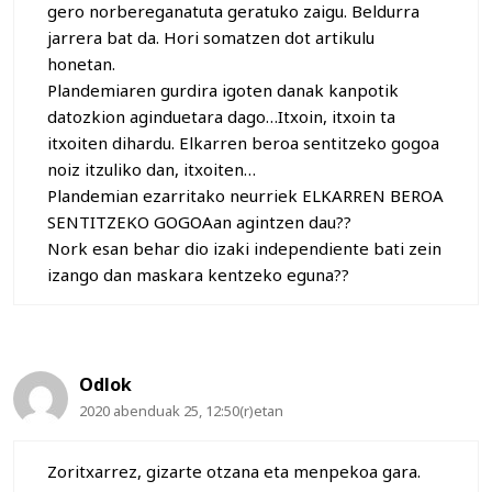
gero norbereganatuta geratuko zaigu. Beldurra
jarrera bat da. Hori somatzen dot artikulu
honetan.
Plandemiaren gurdira igoten danak kanpotik
datozkion aginduetara dago…Itxoin, itxoin ta
itxoiten dihardu. Elkarren beroa sentitzeko gogoa
noiz itzuliko dan, itxoiten…
Plandemian ezarritako neurriek ELKARREN BEROA
SENTITZEKO GOGOAan agintzen dau??
Nork esan behar dio izaki independiente bati zein
izango dan maskara kentzeko eguna??
Odlok
2020 abenduak 25, 12:50(r)etan
Zoritxarrez, gizarte otzana eta menpekoa gara.