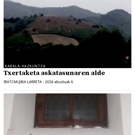
KABALA-HAZKUNTZA
Txertaketa askatasunaren alde
IRATI MUJIKA LARRETA
-
2026 abuztuak 6