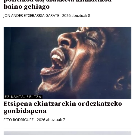
baino gehiago
JON ANDER ETXEBARRIA GARATE
-
2026 abuztuak 8
EZ KANTA, BELTZA
Etsipena ekintzarekin ordezkatzeko
gonbidapena
FITO RODRIGUEZ
-
2026 abuztuak 7