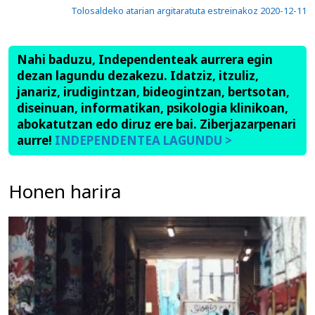
Tolosaldeko atarian argitaratuta estreinakoz 2020-12-11
Nahi baduzu, Independenteak aurrera egin
dezan lagundu dezakezu. Idatziz, itzuliz,
janariz, irudigintzan, bideogintzan, bertsotan,
diseinuan, informatikan, psikologia klinikoan,
abokatutzan edo diruz ere bai. Ziberjazarpenari
aurre!
INDEPENDENTEA LAGUNDU >
Honen harira