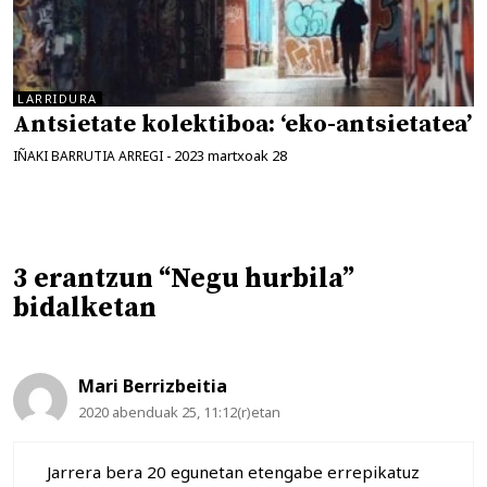
LARRIDURA
Antsietate kolektiboa: ‘eko-antsietatea’
2023 martxoak 28
IÑAKI BARRUTIA ARREGI
-
3 erantzun “Negu hurbila”
bidalketan
Mari Berrizbeitia
2020 abenduak 25, 11:12(r)etan
Jarrera bera 20 egunetan etengabe errepikatuz