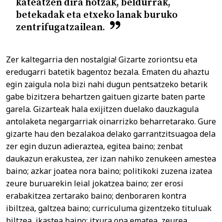
kateatzen dira hotzak, beldurrak,
betekadak eta etxeko lanak buruko
zentrifugatzailean.
Zer kaltegarria den nostalgia! Gizarte zoriontsu eta
eredugarri batetik bagentoz bezala. Ematen du ahaztu
egin zaigula nola bizi nahi dugun pentsatzeko betarik
gabe bizitzera behartzen gaituen gizarte baten parte
garela. Gizarteak hala exijitzen duelako dauzkagula
antolaketa negargarriak oinarrizko beharretarako. Gure
gizarte hau den bezalakoa delako garrantzitsuagoa dela
zer egin duzun adieraztea, egitea baino; zenbat
daukazun erakustea, zer izan nahiko zenukeen amestea
baino; azkar joatea nora baino; politikoki zuzena izatea
zeure buruarekin leial jokatzea baino; zer erosi
erabakitzea zertarako baino; denboraren kontra
ibiltzea, galtzea baino; curriculuma gizentzeko tituluak
biltzea, ikastea baino; itxura ona ematea, zeurea