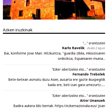
Azken iruzkinak
"..." erantzuten
Karlo Ravelik
duela 2 egun
Bai, konforme Joxe Mari. Hitzkuntza, "guardia zibila, inkisizioaren
ordezkoa, Espainiaren muina...
"Ezker abertzalea eta..." erantzuten
Fernando Trebolek
Bete-betean asmatu duzu Asier, ausarta ere gazte ikuspegitik
bada ere, beti izan gara umezurtz......
"Ezker abertzalea eta..." erantzuten
Aitor Unanuek
Badira aukera ildo berriak. https://ezkernazionala.eus/ Joan