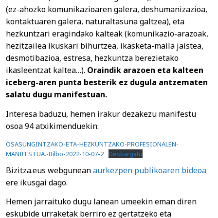
(ez-ahozko komunikazioaren galera, deshumanizazioa,
kontaktuaren galera, naturaltasuna galtzea), eta
hezkuntzari eragindako kalteak (komunikazio-arazoak,
hezitzailea ikuskari bihurtzea, ikasketa-maila jaistea,
desmotibazioa, estresa, hezkuntza berezietako
ikasleentzat kaltea…).
Oraindik arazoen eta kalteen
iceberg-aren punta besterik ez dugula antzematen
salatu dugu manifestuan.
Interesa baduzu, hemen irakur dezakezu manifestu
osoa 94 atxikimenduekin:
OSASUNGINTZAKO-ETA-HEZKUNTZAKO-PROFESIONALEN-
MANIFESTUA.-Bilbo-2022-10-07-2
Deskargatu
Bizitza.eus webgunean
aurkezpen publikoaren bideoa
ere ikusgai dago.
Hemen jarraituko dugu lanean umeekin eman diren
eskubide urraketak berriro ez gertatzeko eta