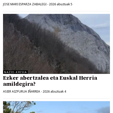
JOSE MARI ESPARZA ZABALEGI
-
2026 abuztuak 5
NAZIO-KRISIA
Ezker abertzalea eta Euskal Herria
amildegira?
ASIER AIZPURUA IÑARREA
-
2026 abuztuak 4