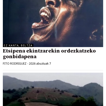
EZ KANTA, BELTZA
Etsipena ekintzarekin ordezkatzeko
gonbidapena
FITO RODRIGUEZ
-
2026 abuztuak 7