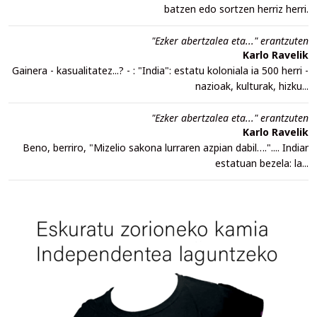
batzen edo sortzen herriz herri.
"Ezker abertzalea eta..." erantzuten
Karlo Ravelik
Gainera - kasualitatez...? - : "India": estatu koloniala ia 500 herri -
nazioak, kulturak, hizku...
"Ezker abertzalea eta..." erantzuten
Karlo Ravelik
Beno, berriro, "Mizelio sakona lurraren azpian dabil….".... Indiar
estatuan bezela: la...