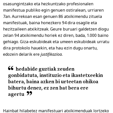
osasungintzako eta hezkuntzako profesionalen
manifestua publiko egin genuen ostiralean, urriaren
7an. Aurrekoan esan genuen 86 atxikimendu zituela
manifestuak, baina honezkero 94 dira osagile eta
hezitzaileen atxikitzeak. Geure buruari galdetzen diogu
zelan 94 atxikimendu horiek ez diren, bada, 1.000 baino
gehiago. Giza-eskubideak eta umeen eskubideak urratu
dira protokolo hauekin, eta hau ezin dugu onartu,
edozein delarik ere
justifikazioa.
hedabide guztiak zeuden
gonbidatuta, instituzio eta ikastetxeekin
batera, baina azken bi urteetan ohikoa
bihurtu denez, ez zen bat bera ere
agertu
Hainbat hilabetez manifestuari atxikimenduak lortzeko