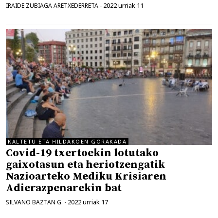
2022 urriak 11
IRAIDE ZUBIAGA ARETXEDERRETA
-
KALTETU ETA HILDAKOEN GORAKADA
Covid-19 txertoekin lotutako
gaixotasun eta heriotzengatik
Nazioarteko Mediku Krisiaren
Adierazpenarekin bat
2022 urriak 17
SILVANO BAZTAN G.
-