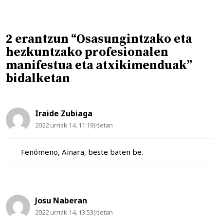
2 erantzun “Osasungintzako eta
hezkuntzako profesionalen
manifestua eta atxikimenduak”
bidalketan
Iraide Zubiaga
2022 urriak 14, 11:19(r)etan
Fenómeno, Ainara, beste baten be.
Josu Naberan
2022 urriak 14, 13:53(r)etan