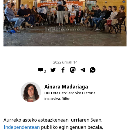
2022 urriak 14
2
Ainara Madariaga
DBH eta Batxilergoko Historia
irakaslea. Bilbo
Aurreko asteko asteazkenean, urriaren 5ean,
Independentean
publiko egin genuen bezala,