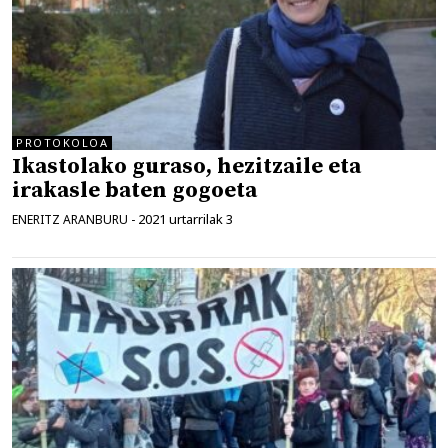
PROTOKOLOA
Ikastolako guraso, hezitzaile eta
irakasle baten gogoeta
2021 urtarrilak 3
ENERITZ ARANBURU
-