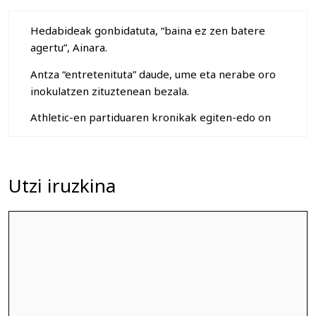
Hedabideak gonbidatuta, “baina ez zen batere
agertu”, Ainara.
Antza “entretenituta” daude, ume eta nerabe oro
inokulatzen zituztenean bezala.
Athletic-en partiduaren kronikak egiten-edo on
Utzi iruzkina
Iruzkina