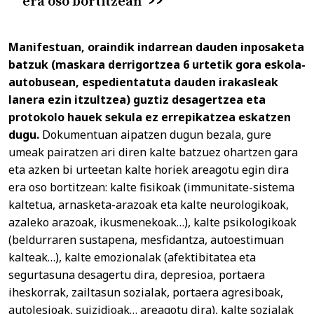
era oso bortitzean
Manifestuan, oraindik indarrean dauden inposaketa
batzuk (maskara derrigortzea 6 urtetik gora eskola-
autobusean, espedientatuta dauden irakasleak
lanera ezin itzultzea) guztiz desagertzea eta
protokolo hauek sekula ez errepikatzea eskatzen
dugu.
Dokumentuan aipatzen dugun bezala, gure
umeak pairatzen ari diren kalte batzuez ohartzen gara
eta azken bi urteetan kalte horiek areagotu egin dira
era oso bortitzean: kalte fisikoak (immunitate-sistema
kaltetua, arnasketa-arazoak eta kalte neurologikoak,
azaleko arazoak, ikusmenekoak…), kalte psikologikoak
(beldurraren sustapena, mesfidantza, autoestimuan
kalteak…), kalte emozionalak (afektibitatea eta
segurtasuna desagertu dira, depresioa, portaera
iheskorrak, zailtasun sozialak, portaera agresiboak,
autolesioak, suizidioak… areagotu dira), kalte sozialak