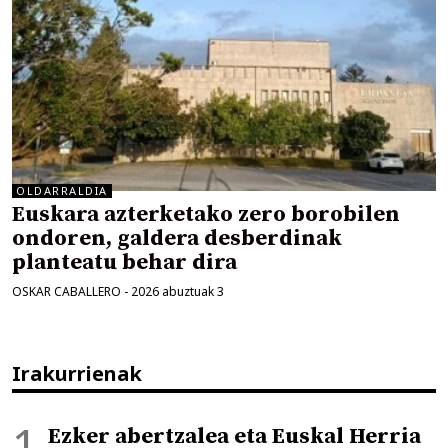
OLDARRALDIA
Euskara azterketako zero borobilen
ondoren, galdera desberdinak
planteatu behar dira
OSKAR CABALLERO
-
2026 abuztuak 3
Irakurrienak
Ezker abertzalea eta Euskal Herria