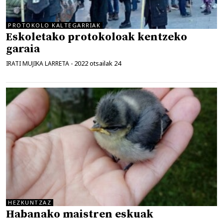
PROTOKOLO KALTEGARRIAK
Eskoletako protokoloak kentzeko
garaia
2022 otsailak 24
IRATI MUJIKA LARRETA
-
HEZKUNTZAZ
Habanako maistren eskuak