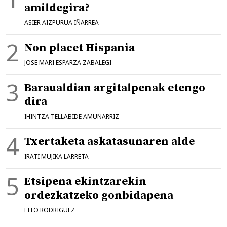
amildegira?
ASIER AIZPURUA IÑARREA
Non placet Hispania
JOSE MARI ESPARZA ZABALEGI
Baraualdian argitalpenak etengo
dira
IHINTZA TELLABIDE AMUNARRIZ
Txertaketa askatasunaren alde
IRATI MUJIKA LARRETA
Etsipena ekintzarekin
ordezkatzeko gonbidapena
FITO RODRIGUEZ