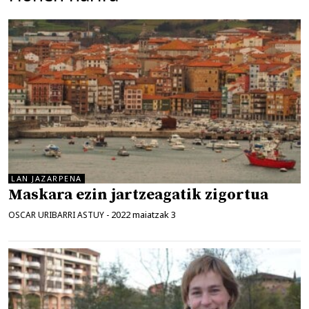
LAN JAZARPENA
Maskara ezin jartzeagatik zigortua
2022 maiatzak 3
OSCAR URIBARRI ASTUY
-