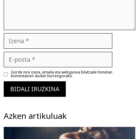
Izena
E-
posta
Gorde nire izena, emaila eta webgunea bilatzaile honetan
komentatzen dudan hurrengorako.
Azken artikuluak