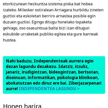
etorkizunean hezkuntza sistema pixka bat hobea
izateko. Milesker ostiralean Arriagara hurbildu zineten
guztioi eta eskoletan berriro arnastea posible egin
duzuen guztioi. Egingo ditugu honelako topaketa
gehiago, oso osasuntsua baita bizi izan ditugun
eskubide urraketak publiko egitea eta gure barneak
hustea.
Nahi baduzu, Independenteak aurrera egin
dezan lagundu dezakezu. Idatziz, itzuliz,
janariz, irudigintzan, bideogintzan, bertsotan,
diseinuan, informatikan, psikologia klinikoan,
abokatutzan edo diruz ere bai. Ziberjazarpenari
aurre!
INDEPENDENTEA LAGUNDU >
Honen harira