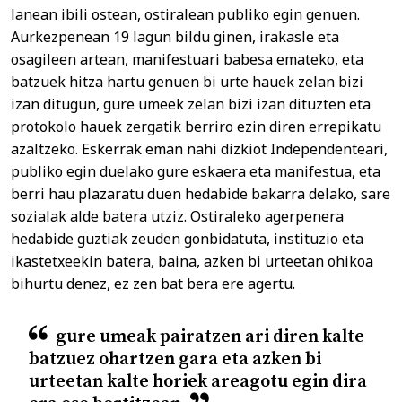
lanean ibili ostean, ostiralean publiko egin genuen.
Aurkezpenean 19 lagun bildu ginen, irakasle eta
osagileen artean, manifestuari babesa emateko, eta
batzuek hitza hartu genuen bi urte hauek zelan bizi
izan ditugun, gure umeek zelan bizi izan dituzten eta
protokolo hauek zergatik berriro ezin diren errepikatu
azaltzeko. Eskerrak eman nahi dizkiot Independenteari,
publiko egin duelako gure eskaera eta manifestua, eta
berri hau plazaratu duen hedabide bakarra delako, sare
sozialak alde batera utziz. Ostiraleko agerpenera
hedabide guztiak zeuden gonbidatuta, instituzio eta
ikastetxeekin batera, baina, azken bi urteetan ohikoa
bihurtu denez, ez zen bat bera ere agertu.
gure umeak pairatzen ari diren kalte
batzuez ohartzen gara eta azken bi
urteetan kalte horiek areagotu egin dira