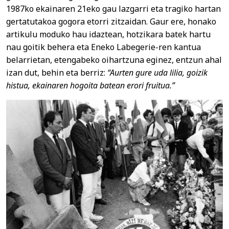
1987ko ekainaren 21eko gau lazgarri eta tragiko hartan
gertatutakoa gogora etorri zitzaidan. Gaur ere, honako
artikulu moduko hau idaztean, hotzikara batek hartu
nau goitik behera eta Eneko Labegerie-ren kantua
belarrietan, etengabeko oihartzuna eginez, entzun ahal
izan dut, behin eta berriz:
“Aurten gure uda lilia, goizik
histua, ekainaren hogoita batean erori fruitua.”