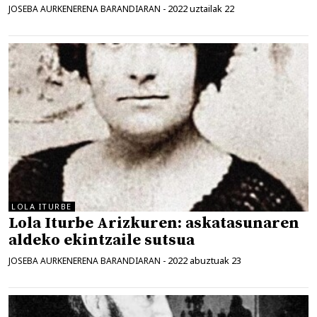
2022 uztailak 22
JOSEBA AURKENERENA BARANDIARAN
-
LOLA ITURBE
Lola Iturbe Arizkuren: askatasunaren
aldeko ekintzaile sutsua
2022 abuztuak 23
JOSEBA AURKENERENA BARANDIARAN
-