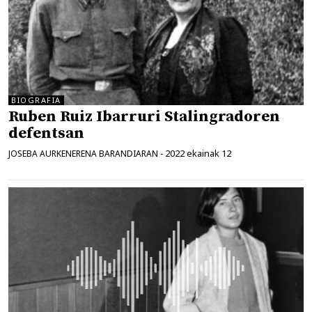
BIOGRAFIA
Ruben Ruiz Ibarruri Stalingradoren
defentsan
2022 ekainak 12
JOSEBA AURKENERENA BARANDIARAN
-