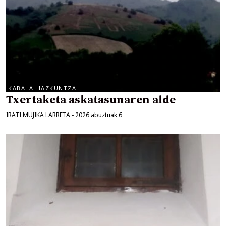
KABALA-HAZKUNTZA
Txertaketa askatasunaren alde
IRATI MUJIKA LARRETA
-
2026 abuztuak 6