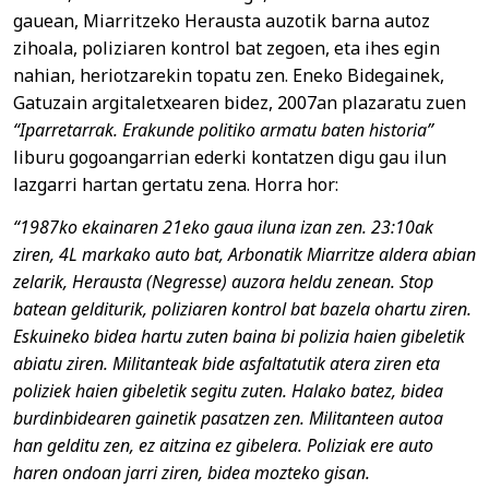
gauean, Miarritzeko Herausta auzotik barna autoz
zihoala, poliziaren kontrol bat zegoen, eta ihes egin
nahian, heriotzarekin topatu zen. Eneko Bidegainek,
Gatuzain argitaletxearen bidez, 2007an plazaratu zuen
“Iparretarrak. Erakunde politiko armatu baten historia”
liburu gogoangarrian ederki kontatzen digu gau ilun
lazgarri hartan gertatu zena. Horra hor:
“1987ko ekainaren 21eko gaua iluna izan zen. 23:10ak
ziren, 4L markako auto bat, Arbonatik Miarritze aldera abian
zelarik, Herausta (Negresse) auzora heldu zenean. Stop
batean gelditurik, poliziaren kontrol bat bazela ohartu ziren.
Eskuineko bidea hartu zuten baina bi polizia haien gibeletik
abiatu ziren. Militanteak bide asfaltatutik atera ziren eta
poliziek haien gibeletik segitu zuten. Halako batez, bidea
burdinbidearen gainetik pasatzen zen. Militanteen autoa
han gelditu zen, ez aitzina ez gibelera. Poliziak ere auto
haren ondoan jarri ziren, bidea mozteko gisan.