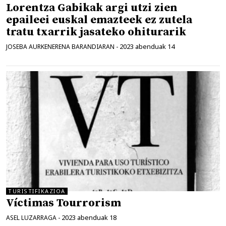
Lorentza Gabikak argi utzi zien
epaileei euskal emazteek ez zutela
tratu txarrik jasateko ohiturarik
2023 abenduak 14
JOSEBA AURKENERENA BARANDIARAN
-
TURISTIFIKAZIOA
Víctimas Tourrorism
2023 abenduak 18
ASEL LUZARRAGA
-