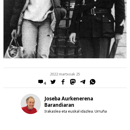
2022 martxoak 25
4
Joseba Aurkenerena
Barandiaran
Irakaslea eta euskal idazlea. Urruña