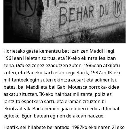
Horietako gazte kementsu bat izan zen Maddi Hegi,
1961ean Heletan sortua, eta IK-eko ekintzailea izan
zena.
Uda
ezizenez ezagutzen zuten. 1985ean atxilotu
zuten, eta Paueko kartzelan zegoelarik, 1987an IK-eko
militanteek egin zuten ekintza ausart eta adimentsu
batez, bai Maddi eta bai Gabi Mouesca borroka-kidea
askatu zituzten. IK-eko hainbat militante, poliziez
jantzita espetxera sartu eta eraman zituzten bi
ekintzaileak. Bada hemen gaia eleberri edota film bat
egiteko. Egun batean eginen delakoan nauzue.
Haatik, sei hilabete berantago, 1987ko ekainaren 21eko