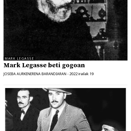
MARK LEGASSE
Mark Legasse beti gogoan
2022 irailak 19
JOSEBA AURKENERENA BARANDIARAN
-