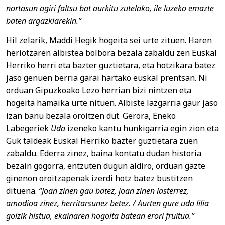
nortasun agiri faltsu bat aurkitu zutelako, ile luzeko emazte
baten argazkiarekin.”
Hil zelarik, Maddi Hegik hogeita sei urte zituen. Haren
heriotzaren albistea bolbora bezala zabaldu zen Euskal
Herriko herri eta bazter guztietara, eta hotzikara batez
jaso genuen berria garai hartako euskal prentsan. Ni
orduan Gipuzkoako Lezo herrian bizi nintzen eta
hogeita hamaika urte nituen. Albiste lazgarria gaur jaso
izan banu bezala oroitzen dut. Gerora, Eneko
Labegeriek
Uda
izeneko kantu hunkigarria egin zion eta
Guk taldeak Euskal Herriko bazter guztietara zuen
zabaldu. Ederra zinez, baina kontatu dudan historia
bezain gogorra, entzuten dugun aldiro, orduan gazte
ginenon oroitzapenak izerdi hotz batez bustitzen
dituena.
“Joan zinen gau batez, joan zinen lasterrez,
amodioa zinez, herritarsunez betez. / Aurten gure uda lilia
goizik histua, ekainaren hogoita batean erori fruitua.”