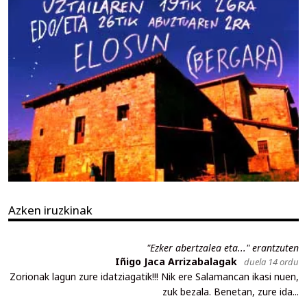
Azken iruzkinak
"Ezker abertzalea eta..." erantzuten
Iñigo Jaca Arrizabalagak
duela 14 ordu
Zorionak lagun zure idatziagatik!!! Nik ere Salamancan ikasi nuen,
zuk bezala. Benetan, zure ida...