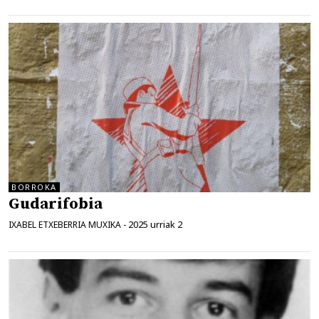
BORROKA
Gudarifobia
2025 urriak 2
IXABEL ETXEBERRIA MUXIKA
-