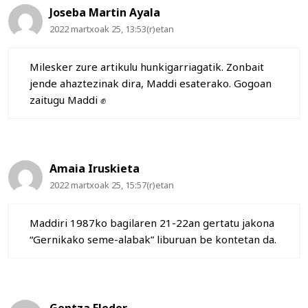
Joseba Martin Ayala
2022 martxoak 25, 13:53(r)etan
Milesker zure artikulu hunkigarriagatik. Zonbait
jende ahaztezinak dira, Maddi esaterako. Gogoan
zaitugu Maddi ✊
Amaia Iruskieta
2022 martxoak 25, 15:57(r)etan
Maddiri 1987ko bagilaren 21-22an gertatu jakona
“Gernikako seme-alabak” liburuan be kontetan da.
Gentza Eleder