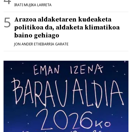
IRATI MUJIKA LARRETA
Arazoa aldaketaren kudeaketa
politikoa da, aldaketa klimatikoa
baino gehiago
JON ANDER ETXEBARRIA GARATE