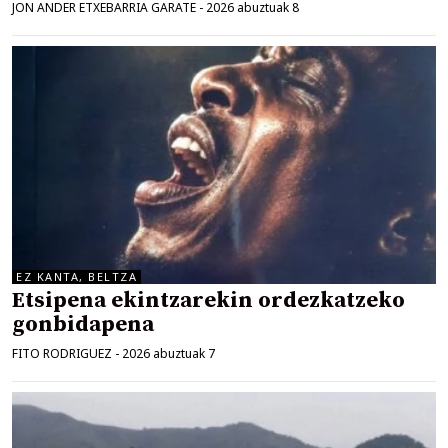
JON ANDER ETXEBARRIA GARATE
-
2026 abuztuak 8
EZ KANTA, BELTZA
Etsipena ekintzarekin ordezkatzeko
gonbidapena
FITO RODRIGUEZ
-
2026 abuztuak 7