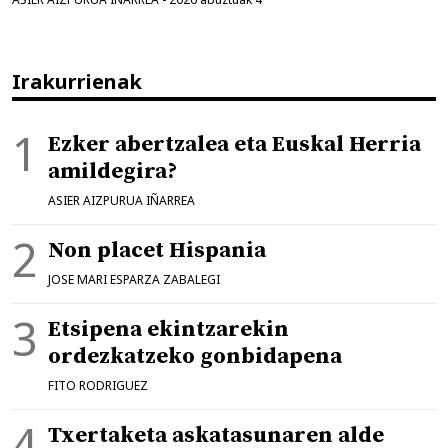
Irakurrienak
Ezker abertzalea eta Euskal Herria
amildegira?
ASIER AIZPURUA IÑARREA
Non placet Hispania
JOSE MARI ESPARZA ZABALEGI
Etsipena ekintzarekin
ordezkatzeko gonbidapena
FITO RODRIGUEZ
Txertaketa askatasunaren alde