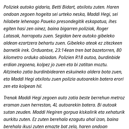
Poliziek autoko gidaria, Betti Bidart, atxilotu zuten. Haren
ondoan zegoen hogeita sei urteko neska, Maddi Hegi, sei
hilabete lehenago Paueko presondegitik eskapatua, ihes
egiten hasi zen oinez, baina bigarren poliziak, Roger
Latasak, harrapatu zuen. Segidan bere autoko gibeleko
aldean ezartzera behartu zuen. Gibeleko ateak ez zitezkeen
barnetik irek. Orduantxe, 23:14ean tren bat bazetorren, 80
kilometro orduko abiadan. Polizien R18 autoa, burdinbide
erdian zegoena, kolpez jo zuen eta bi zatitan moztu.
Aitzineko zatia burdinbidearen eskuineko aldera bota zuen,
eta Maddi Hegi atxilotu zuen polizia autoarekin batera erori
zen eta kolpean hil.
Trenak Maddi Hegi zegoen auto zatia beste berrehun metroz
eraman zuen herrestan, 4L autoarekin batera. Bi autoak
sutan zeuden. Maddi Hegiren gorpua kiskalirik eta xehaturik
aurkitu zuten. Ez zuten berehala ezagutu ahal izan, baina
berehala ikusi zuten emazte bat zela, haren ondoan