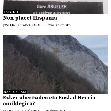
ESPAINIA
Non placet Hispania
JOSE MARI ESPARZA ZABALEGI
-
2026 abuztuak 5
NAZIO-KRISIA
Ezker abertzalea eta Euskal Herria
amildegira?
ASIER AIZPURUA IÑARREA
-
2026 abuztuak 4