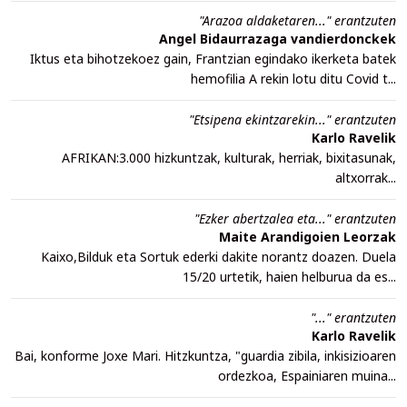
"Arazoa aldaketaren..." erantzuten
Angel Bidaurrazaga vandierdonckek
Iktus eta bihotzekoez gain, Frantzian egindako ikerketa batek
hemofilia A rekin lotu ditu Covid t...
"Etsipena ekintzarekin..." erantzuten
Karlo Ravelik
AFRIKAN:3.000 hizkuntzak, kulturak, herriak, bixitasunak,
altxorrak...
"Ezker abertzalea eta..." erantzuten
Maite Arandigoien Leorzak
Kaixo,Bilduk eta Sortuk ederki dakite norantz doazen. Duela
15/20 urtetik, haien helburua da es...
"..." erantzuten
Karlo Ravelik
Bai, konforme Joxe Mari. Hitzkuntza, "guardia zibila, inkisizioaren
ordezkoa, Espainiaren muina...