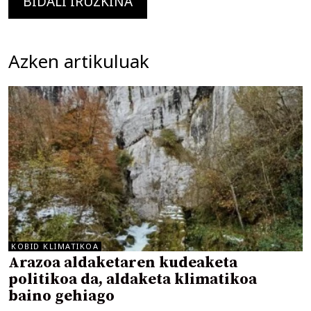
Azken artikuluak
KOBID KLIMATIKOA
Arazoa aldaketaren kudeaketa
politikoa da, aldaketa klimatikoa
baino gehiago