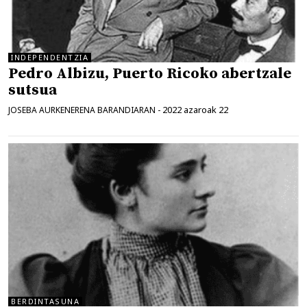
INDEPENDENTZIA
Pedro Albizu, Puerto Ricoko abertzale
sutsua
2022 azaroak 22
JOSEBA AURKENERENA BARANDIARAN
-
BERDINTASUNA