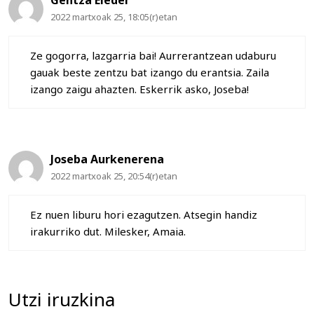
2022 martxoak 25, 18:05(r)etan
Ze gogorra, lazgarria bai! Aurrerantzean udaburu
gauak beste zentzu bat izango du erantsia. Zaila
izango zaigu ahazten. Eskerrik asko, Joseba!
Joseba Aurkenerena
2022 martxoak 25, 20:54(r)etan
Ez nuen liburu hori ezagutzen. Atsegin handiz
irakurriko dut. Milesker, Amaia.
Utzi iruzkina