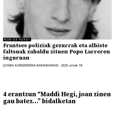
NON DA POPO?
Frantses poliziak gezurrak eta albiste
faltsuak zabaldu zituen Popo Larreren
inguruan
2025 urriak 18
JOSEBA AURKENERENA BARANDIARAN
-
4 erantzun “Maddi Hegi, joan zinen
gau batez…” bidalketan