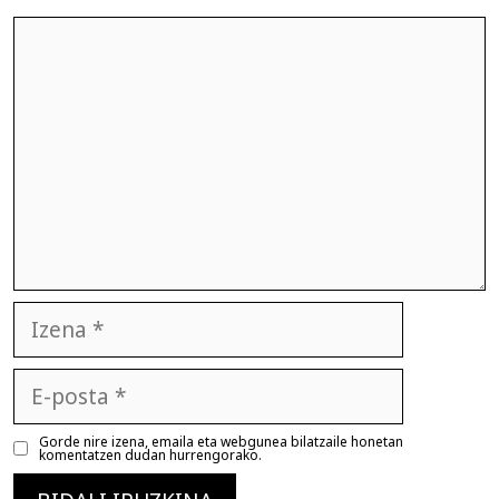
Iruzkina
Izena
E-
posta
Gorde nire izena, emaila eta webgunea bilatzaile honetan
komentatzen dudan hurrengorako.