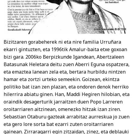
Bizitzaren gorabeherek ni eta nire familia Urruñara
ekarri gintuzten, eta 1996tik Amalur-baita etxe goxoan
bizi gara. 2006ko Berpizkunde Igandean, Abertzaleen
Batasunak Heletara deitu zuen Aberri Eguna ospatzera,
eta emaztea lanean zela eta, bertara hurbildu nintzen
hamar eta zortzi urteko semeekin. Goizean, ekintza
politiko bat izan zen plazan, eta ondoren denok herriko
hilerrira abiatu ginen. Han, Maddi Hegiren hilobian, eta
oraindik desagerturik jarraitzen duen Popo Larreren
oroitarriaren aitzinean, omenezko hitzak izan ziren.
Sebastian Otaburu gazteak arrabitaz aurreskua jo zuen
eta gero lore sorta bat ezarri zuten oroitarriaren
gainean. Zirraragarri egin zitzaidan, zinez, eta deblauki