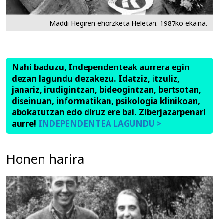
Maddi Hegiren ehorzketa Heletan. 1987ko ekaina.
Nahi baduzu, Independenteak aurrera egin
dezan lagundu dezakezu. Idatziz, itzuliz,
janariz, irudigintzan, bideogintzan, bertsotan,
diseinuan, informatikan, psikologia klinikoan,
abokatutzan edo diruz ere bai. Ziberjazarpenari
aurre!
INDEPENDENTEA LAGUNDU >
Honen harira