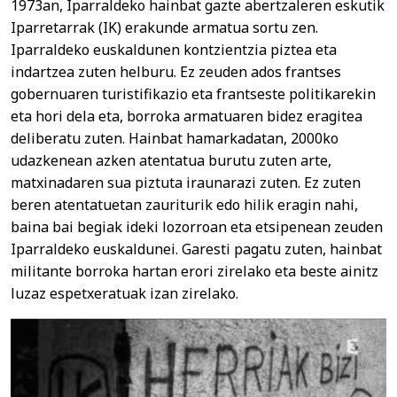
1973an, Iparraldeko hainbat gazte abertzaleren eskutik
Iparretarrak (IK) erakunde armatua sortu zen.
Iparraldeko euskaldunen kontzientzia piztea eta
indartzea zuten helburu. Ez zeuden ados frantses
gobernuaren turistifikazio eta frantseste politikarekin
eta hori dela eta, borroka armatuaren bidez eragitea
deliberatu zuten. Hainbat hamarkadatan, 2000ko
udazkenean azken atentatua burutu zuten arte,
matxinadaren sua piztuta iraunarazi zuten. Ez zuten
beren atentatuetan zauriturik edo hilik eragin nahi,
baina bai begiak ideki lozorroan eta etsipenean zeuden
Iparraldeko euskaldunei. Garesti pagatu zuten, hainbat
militante borroka hartan erori zirelako eta beste ainitz
luzaz espetxeratuak izan zirelako.