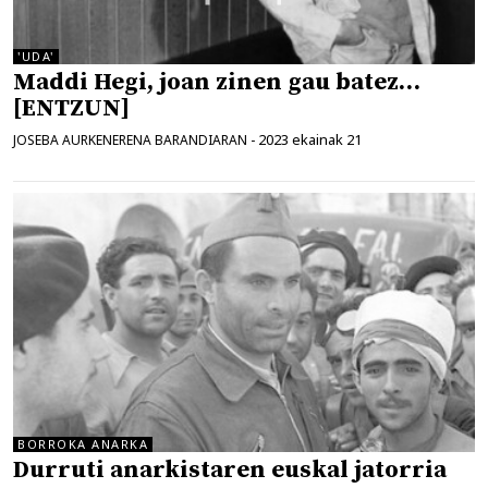
'UDA'
Maddi Hegi, joan zinen gau batez…
[ENTZUN]
2023 ekainak 21
JOSEBA AURKENERENA BARANDIARAN
-
BORROKA ANARKA
Durruti anarkistaren euskal jatorria