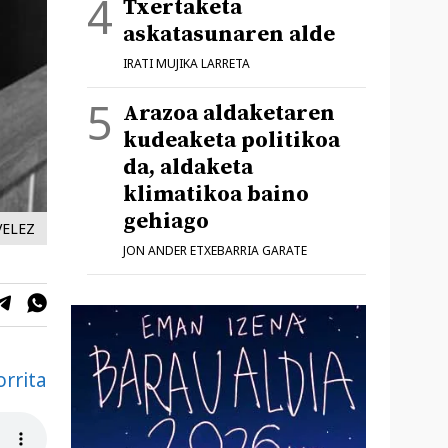
Txertaketa
askatasunaren alde
IRATI MUJIKA LARRETA
Arazoa aldaketaren
kudeaketa politikoa
da, aldaketa
klimatikoa baino
gehiago
VELEZ
JON ANDER ETXEBARRIA GARATE
orrita