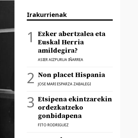
Irakurrienak
Ezker abertzalea eta
Euskal Herria
amildegira?
ASIER AIZPURUA IÑARREA
Non placet Hispania
JOSE MARI ESPARZA ZABALEGI
Etsipena ekintzarekin
ordezkatzeko
gonbidapena
FITO RODRIGUEZ