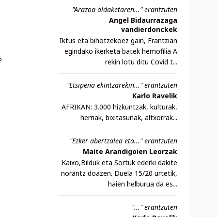
"Arazoa aldaketaren..." erantzuten
Angel Bidaurrazaga
vandierdonckek
Iktus eta bihotzekoez gain, Frantzian
egindako ikerketa batek hemofilia A
5
rekin lotu ditu Covid t...
"Etsipena ekintzarekin..." erantzuten
Karlo Ravelik
AFRIKAN: 3.000 hizkuntzak, kulturak,
herriak, bixitasunak, altxorrak...
"Ezker abertzalea eta..." erantzuten
Maite Arandigoien Leorzak
Kaixo,Bilduk eta Sortuk ederki dakite
norantz doazen. Duela 15/20 urtetik,
haien helburua da es...
"..." erantzuten