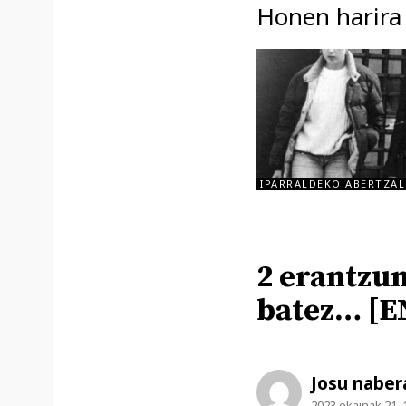
Honen harira
IPARRALDEKO ABERTZAL
2 erantzun
batez… [E
Josu naber
2023 ekainak 21, 