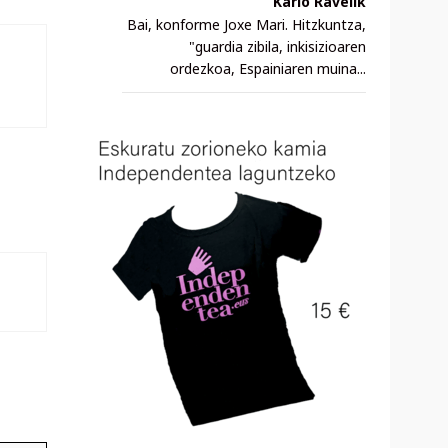
Karlo Ravelik
Bai, konforme Joxe Mari. Hitzkuntza,
"guardia zibila, inkisizioaren
ordezkoa, Espainiaren muina...