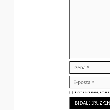
Iruzkina
Izena
E-
posta
Gorde nire izena, email