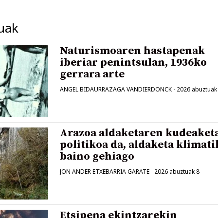
uak
Naturismoaren hastapenak
iberiar penintsulan, 1936ko
gerrara arte
ANGEL BIDAURRAZAGA VANDIERDONCK
-
2026 abuztuak
Arazoa aldaketaren kudeaket
politikoa da, aldaketa klimat
baino gehiago
JON ANDER ETXEBARRIA GARATE
-
2026 abuztuak 8
Etsipena ekintzarekin