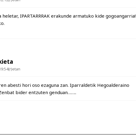
heletar, IPARTARRRAK erakunde armatuko kide gogoangarria!
ko.
kieta
19:54(r)etan
en abesti hori oso ezaguna zan. Iparraldetik Hegoalderaino
 Zenbat bider entzuten genduan……..