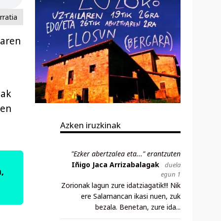
rratia
aren
iak
uen
Azken iruzkinak
"Ezker abertzalea eta..." erantzuten
Iñigo Jaca Arrizabalagak
duela
,
egun 1
Zorionak lagun zure idatziagatik!!! Nik
ere Salamancan ikasi nuen, zuk
bezala. Benetan, zure ida...