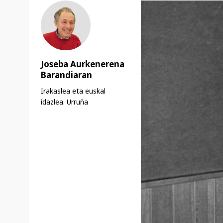
Joseba Aurkenerena
Barandiaran
Irakaslea eta euskal
idazlea. Urruña