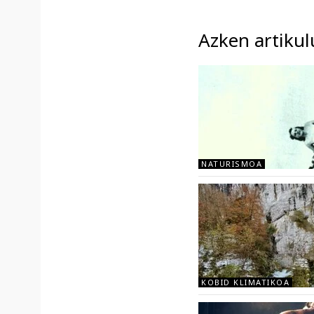
Azken artikul
NATURISMOA
KOBID KLIMATIKOA