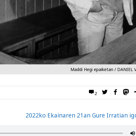
Maddi Hegi epaiketan / DANIEL 
2
2022ko Ekainaren 21an Gure Irratian ig