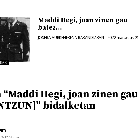
Maddi Hegi, joan zinen gau
batez…
2022 martxoak 2
JOSEBA AURKENERENA BARANDIARAN
-
EAK
 “Maddi Hegi, joan zinen gau
NTZUN]” bidalketan
an
12:12(r)etan