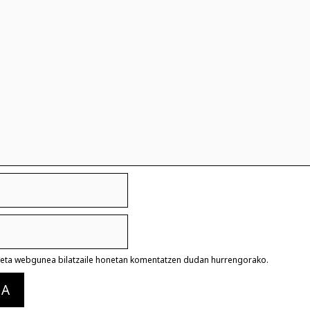
a eta webgunea bilatzaile honetan komentatzen dudan hurrengorako.