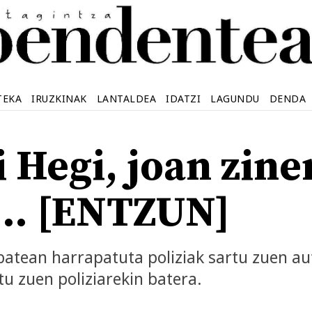
TEKA
IRUZKINAK
LANTALDEA
IDATZI
LAGUNDU
DENDA
 Hegi, joan zine
… [ENTZUN]
 batean harrapatuta poliziak sartu zuen aut
otu zuen poliziarekin batera.