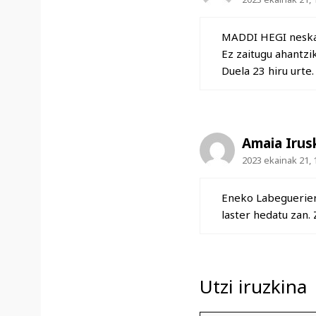
MADDI HEGI neska 
Ez zaitugu ahantzi
Duela 23 hiru urte.
Amaia Irus
2023 ekainak 21, 
Eneko Labeguerier
laster hedatu zan.
Utzi iruzkina