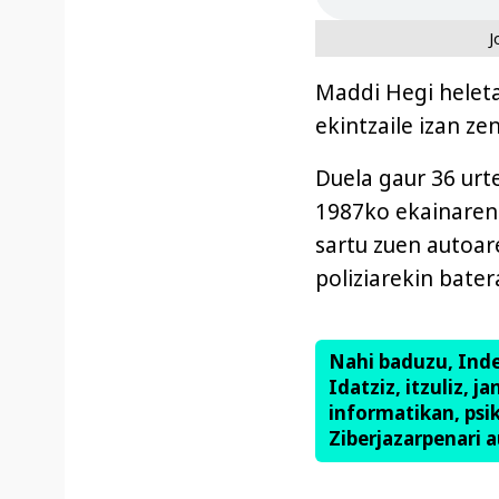
J
Maddi Hegi heleta
ekintzaile izan zen
Duela gaur 36 urt
1987ko ekainaren 
sartu zuen autoare
poliziarekin bater
Nahi baduzu, Ind
Idatziz, itzuliz, j
informatikan, psik
Ziberjazarpenari a