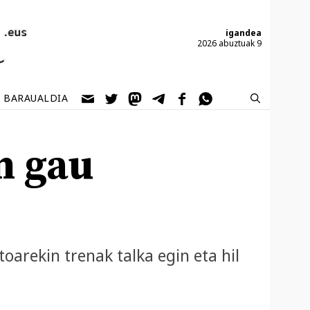
igandea
2026 abuztuak 9
BARAUALDIA
n gau
oarekin trenak talka egin eta hil