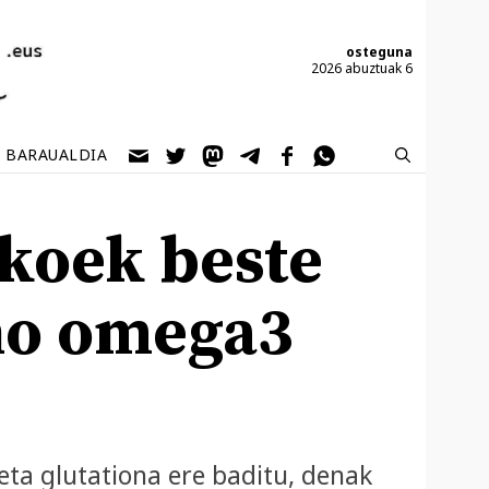
osteguna
2026 abuztuak 6
BARAUALDIA
skoek beste
no omega3
eta glutationa ere baditu, denak