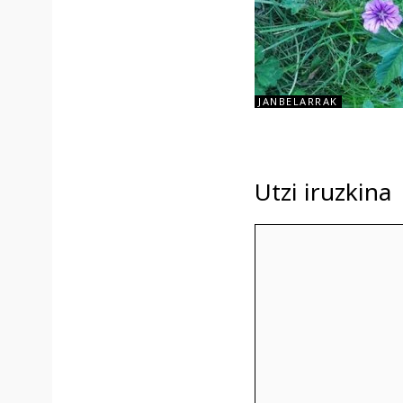
JANBELARRAK
Utzi iruzkina
Iruzkina