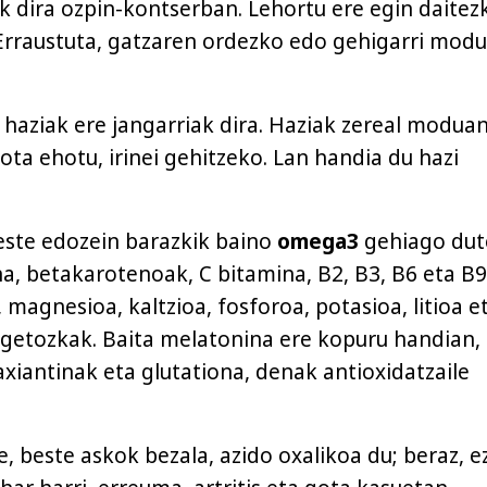
k dira ozpin-kontserban. Lehortu ere egin daitez
 Erraustuta, gatzaren ordezko edo gehigarri mod
a haziak ere jangarriak dira. Haziak zereal modua
ota ehotu, irinei gehitzeko. Lan handia du hazi
este edozein barazkik baino
omega3
gehiago dut
na, betakarotenoak, C bitamina, B2, B3, B6 eta B9
 magnesioa, kaltzioa, fosforoa, potasioa, litioa e
getozkak. Baita melatonina ere kopuru handian, 
axiantinak eta glutationa, denak antioxidatzaile
, beste askok bezala, azido oxalikoa du; beraz, e