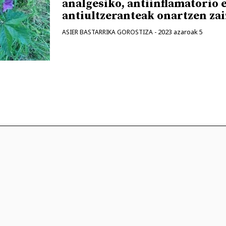
analgesiko, antiinflamatorio 
antiultzeranteak onartzen zai
2023 azaroak 5
ASIER BASTARRIKA GOROSTIZA
-