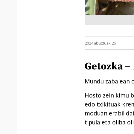
2024 abuztuak 26
Getozka –
Mundu zabalean os
Hosto zein kimu be
edo txikituak kre
moduan erabil dai
tipula eta oliba ol