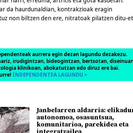
ar harri, erreuma, artritis eta gota kasuetan.
ar da haurdunaldian, kontrakzioak eragin
uz non biltzen den ere, nitratoak pilatzen ditu-et
ependenteak aurrera egin dezan lagundu dezakezu.
anariz, irudigintzan, bideogintzan, bertsotan, diseinuan
ologia klinikoan, abokatutzan edo diruz ere bai.
urre!
INDEPENDENTEA LAGUNDU >
Janbelarren aldarria: elikadu
autonomoa, osasuntsua,
komunitarioa, parekidea eta
integratzailea