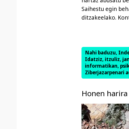
hartaz abusatu beh
Saihestu egin beh
ditzakeelako. Kont
Nahi baduzu, Ind
Idatziz, itzuliz, j
informatikan, psik
Ziberjazarpenari a
Honen harira