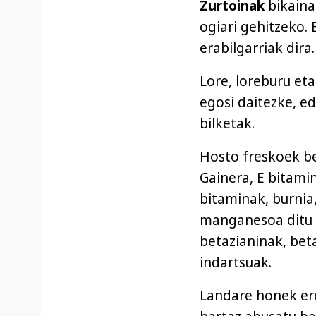
Zurtoinak
bikaina
ogiari gehitzeko.
erabilgarriak dira.
Lore, loreburu et
egosi daitezke, ed
bilketak.
Hosto freskoek b
Gainera, E bitami
bitaminak, burnia,
manganesoa ditu 
betazianinak, bet
indartsuak.
Landare honek ere