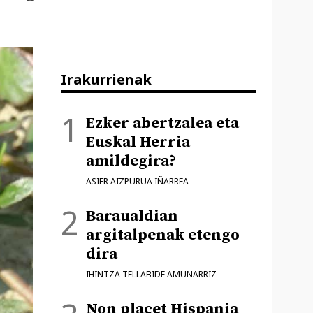
Irakurrienak
Ezker abertzalea eta
Euskal Herria
amildegira?
ASIER AIZPURUA IÑARREA
Baraualdian
argitalpenak etengo
dira
IHINTZA TELLABIDE AMUNARRIZ
Non placet Hispania