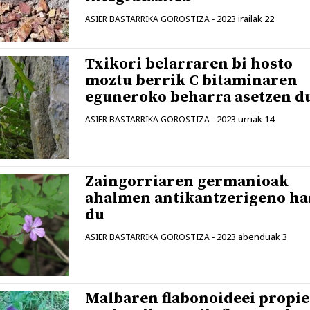
2023 irailak 22
ASIER BASTARRIKA GOROSTIZA
-
Txikori belarraren bi hosto
moztu berrik C bitaminaren
eguneroko beharra asetzen d
2023 urriak 14
ASIER BASTARRIKA GOROSTIZA
-
Zaingorriaren germanioak
ahalmen antikantzerigeno ha
du
2023 abenduak 3
ASIER BASTARRIKA GOROSTIZA
-
Malbaren flabonoideei propie