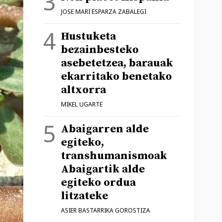
JOSE MARI ESPARZA ZABALEGI
Hustuketa
bezainbesteko
asebetetzea, barauak
ekarritako benetako
altxorra
MIKEL UGARTE
Abaigarren alde
egiteko,
transhumanismoak
Abaigartik alde
egiteko ordua
litzateke
ASIER BASTARRIKA GOROSTIZA