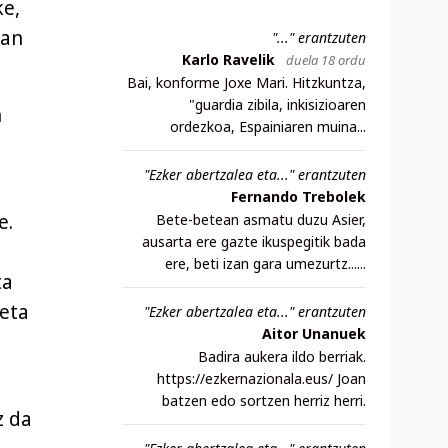
ke,
uan
"..." erantzuten
Karlo Ravelik
duela 18 ordu
Bai, konforme Joxe Mari. Hitzkuntza,
"guardia zibila, inkisizioaren
n
ordezkoa, Espainiaren muina...
"Ezker abertzalea eta..." erantzuten
Fernando Trebolek
e.
Bete-betean asmatu duzu Asier,
ausarta ere gazte ikuspegitik bada
ere, beti izan gara umezurtz......
ta
eta
"Ezker abertzalea eta..." erantzuten
Aitor Unanuek
Badira aukera ildo berriak.
https://ezkernazionala.eus/ Joan
batzen edo sortzen herriz herri.
z da