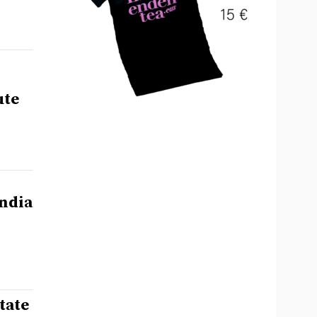
ute
ndia
tate