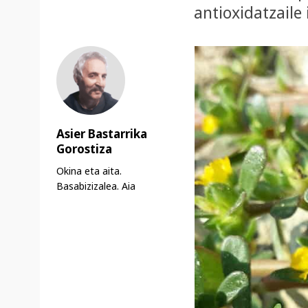
antioxidatzaile
Asier Bastarrika
Gorostiza
Okina eta aita.
Basabizizalea. Aia