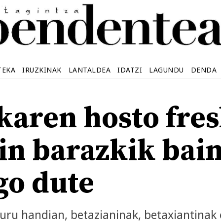
TEKA
IRUZKINAK
LANTALDEA
IDATZI
LAGUNDU
DENDA
karen hosto fre
in barazkik bai
go dute
ru handian, betazianinak, betaxiantinak 