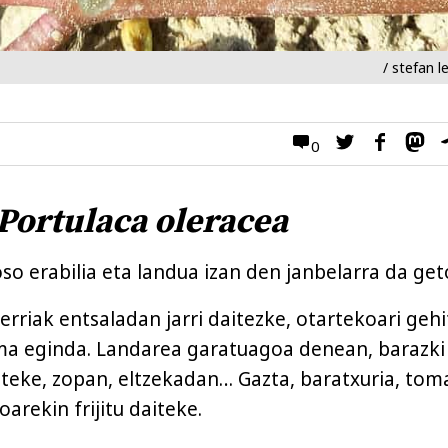
/ stefan l
0
Portulaca oleracea
o erabilia eta landua izan den janbelarra da get
rriak entsaladan jarri daitezke, otartekoari gehi
ma eginda. Landarea garatuagoa denean, barazki
teke, zopan, eltzekadan… Gazta, baratxuria, tom
ioarekin frijitu daiteke.