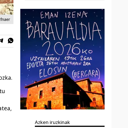
efnaer
ozka.
tu
atea,
Azken iruzkinak