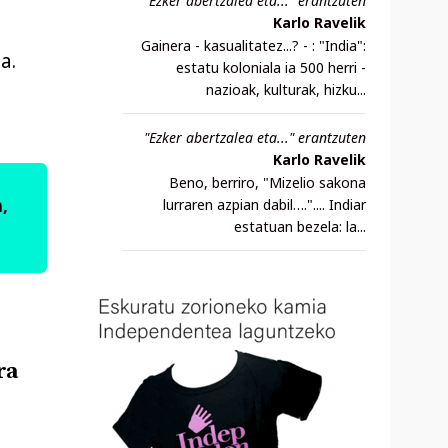
"Ezker abertzalea eta..." erantzuten
Karlo Ravelik
Gainera - kasualitatez...? - : "India":
a.
estatu koloniala ia 500 herri -
nazioak, kulturak, hizku...
"Ezker abertzalea eta..." erantzuten
Karlo Ravelik
Beno, berriro, "Mizelio sakona
,
lurraren azpian dabil….".... Indiar
estatuan bezela: la...
ra