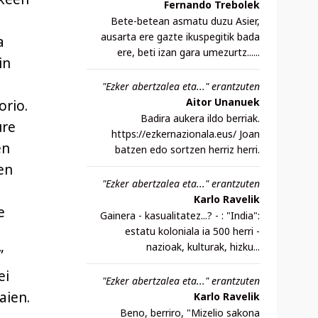
Fernando Trebolek
Bete-betean asmatu duzu Asier,
ausarta ere gazte ikuspegitik bada
a
ere, beti izan gara umezurtz......
in
"Ezker abertzalea eta..." erantzuten
Aitor Unanuek
orio.
Badira aukera ildo berriak.
ure
https://ezkernazionala.eus/ Joan
en
batzen edo sortzen herriz herri.
en
"Ezker abertzalea eta..." erantzuten
Karlo Ravelik
e
Gainera - kasualitatez...? - : "India":
estatu koloniala ia 500 herri -
nazioak, kulturak, hizku...
”
ei
"Ezker abertzalea eta..." erantzuten
aien.
Karlo Ravelik
Beno, berriro, "Mizelio sakona