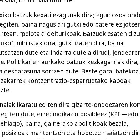
etsaia, baina hala dirudite.
oxiko batzuk kexati ezagunak dira; egun osoa on
egiten, baina nagusiari gutxi edo batere ez jotze
rtean, “pelotak” deiturikoak. Batzuek esaten dizu
uko”, nihilistak dira; gutxi izaten dira, baina
tsatzen dute eta indarra dutela dirudi, jendeare
e. Politikarien aurkako batzuk kezkagarriak dira,
 desbatasuna sortzen dute. Beste garai batekoa
e zakarrek kontzentrazio-esparruetako kapoak
zte.
onalak ikaratu egiten dira gizarte-ondoezaren kon
z egiten dute, errebindikazio posibleez (KPI —edo
ehiago), baina, gainerako apolitikoak bezala,
 posizioak mantentzen eta hobetzen saiatzen dir