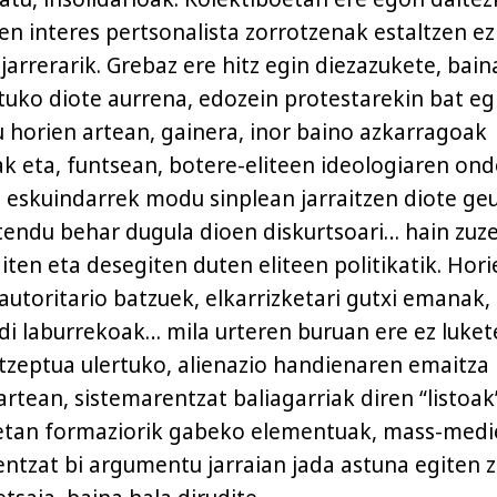
en interes pertsonalista zorrotzenak estaltzen ez
jarrerarik. Grebaz ere hitz egin diezazukete, bain
atuko diote aurrena, edozein protestarekin bat eg
u horien artean, gainera, inor baino azkarragoak
k eta, funtsean, botere-eliteen ideologiaren ond
e eskuindarrek modu sinplean jarraitzen diote ge
endu behar dugula dioen diskurtsoari… hain zuz
iten eta desegiten duten eliteen politikatik. Hori
autoritario batzuek, elkarrizketari gutxi emanak,
ldi laburrekoak… mila urteren buruan ere ez luket
tzeptua ulertuko, alienazio handienaren emaitza
artean, sistemarentzat baliagarriak diren “listoak
uetan formaziorik gabeko elementuak, mass-medi
entzat bi argumentu jarraian jada astuna egiten z