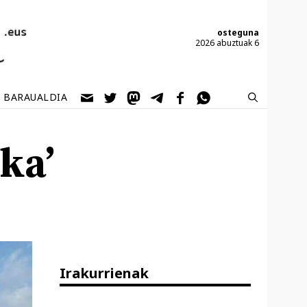
osteguna
2026 abuztuak 6
BARAUALDIA
ka’
Irakurrienak