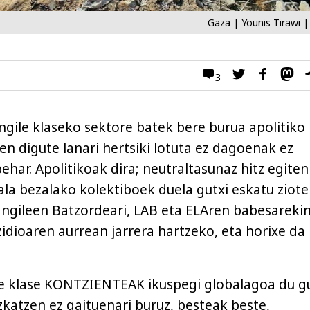
3
ngile klaseko sektore batek bere burua apolitiko
en digute lanari hertsiki lotuta ez dagoenak ez
ehar. Apolitikoak dira; neutraltasunaz hitz egiten
ala bezalako kolektiboek duela gutxi eskatu ziot
gileen Batzordeari, LAB eta ELAren babesarekin
idioaren aurrean jarrera hartzeko, eta horixe da
ile klase KONTZIENTEAK ikuspegi globalagoa du g
katzen ez gaituenari buruz, besteak beste,