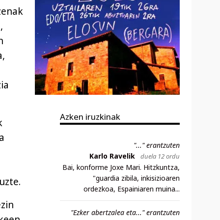
zenak
,
n
a,
ia
Azken iruzkinak
k
a
"..." erantzuten
Karlo Ravelik
duela 12 ordu
Bai, konforme Joxe Mari. Hitzkuntza,
"guardia zibila, inkisizioaren
uzte.
ordezkoa, Espainiaren muina...
ezin
"Ezker abertzalea eta..." erantzuten
zkeen