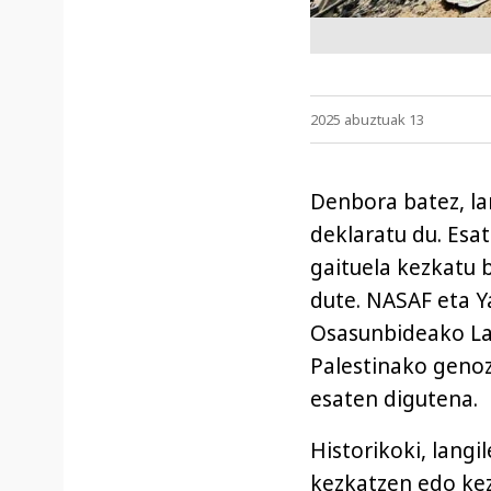
2025 abuztuak 13
Denbora batez, la
deklaratu du. Esat
gaituela kezkatu b
dute. NASAF eta Y
Osasunbideako Lan
Palestinako genoz
esaten digutena.
Historikoki, lang
kezkatzen edo kez