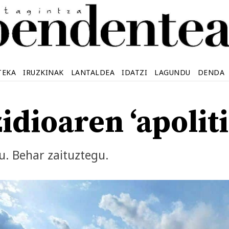
TEKA
IRUZKINAK
LANTALDEA
IDATZI
LAGUNDU
DENDA
idioaren ‘apoliti
u. Behar zaituztegu.