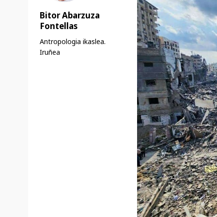
Bitor Abarzuza
Fontellas
Antropologia ikaslea.
Iruñea