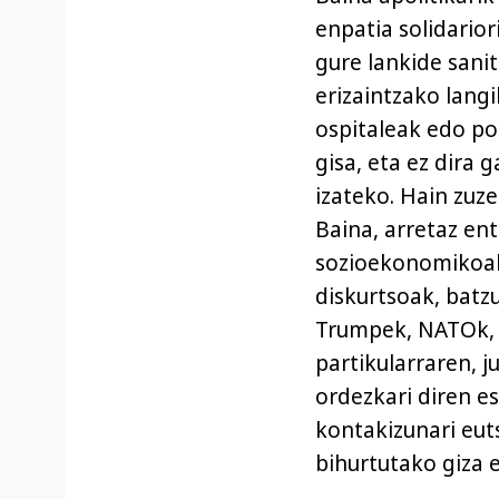
enpatia solidario
gure lankide sanit
erizaintzako lang
ospitaleak edo po
gisa, eta ez dira 
izateko. Hain zuz
Baina, arretaz en
sozioekonomikoak
diskurtsoak, batz
Trumpek, NATOk, 
partikularraren, 
ordezkari diren e
kontakizunari euts
bihurtutako giza 