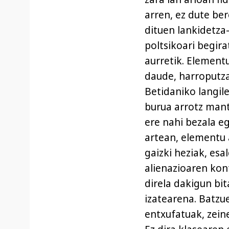
arren, ez dute ber
dituen lankidetza-
poltsikoari begir
aurretik. Element
daude, harroputza
Betidaniko langil
burua arrotz mant
ere nahi bezala eg
artean, elementu 
gaizki heziak, esa
alienazioaren kon
direla dakigun bit
izatearena. Batz
entxufatuak, zein