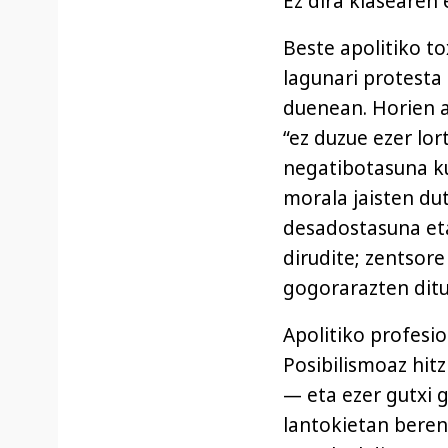
Ez dira klasearen 
Beste apolitiko t
lagunari protesta 
duenean. Horien a
“ez duzue ezer lort
negatibotasuna ku
morala jaisten dut
desadostasuna eta
dirudite; zentsor
gogorarazten ditu
Apolitiko profesi
Posibilismoaz hit
— eta ezer gutxi g
lantokietan beren