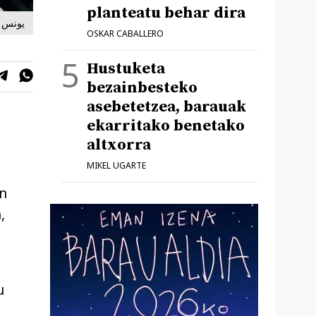
planteatu behar dira
Gaza | Younis Tirawi | يونس
OSKAR CABALLERO
Hustuketa
bezainbesteko
asebetetzea, barauak
ekarritako benetako
altxorra
MIKEL UGARTE
en
,
u