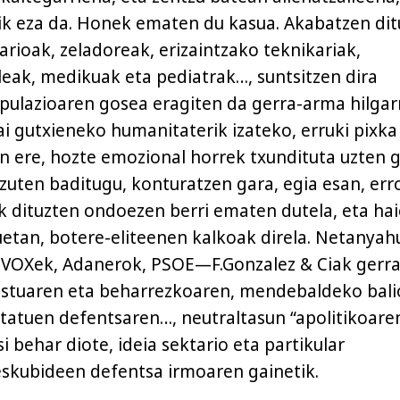
rik eza da. Honek ematen du kasua. Akabatzen dit
arioak, zeladoreak, erizaintzako teknikariak,
ileak, medikuak eta pediatrak…, suntsitzen dira
pulazioaren gosea eragiten da gerra-arma hilgar
gai gutxieneko humanitaterik izateko, erruki pixka
en ere, hozte emozional horrek txundituta uzten g
tzuten baditugu, konturatzen gara, egia esan, err
 dituzten ondoezen berri ematen dutela, eta ha
uetan, botere-eliteenen kalkoak direla. Netanyah
VOXek, Adanerok, PSOE—F.Gonzalez & Ciak gerr
justuaren eta beharrezkoaren, mendebaldeko bal
statuen defentsaren…, neutraltasun “apolitikoare
i behar diote, ideia sektario eta partikular
eskubideen defentsa irmoaren gainetik.