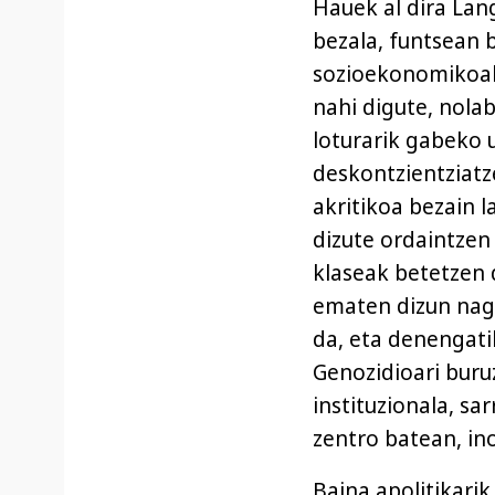
Hauek al dira Lan
bezala, funtsean 
sozioekonomikoak 
nahi digute, nola
loturarik gabeko u
deskontzientziatz
akritikoa bezain l
dizute ordaintzen
klaseak betetzen 
ematen dizun nagu
da, eta denengati
Genozidioari buru
instituzionala, sa
zentro batean, in
Baina apolitikarik