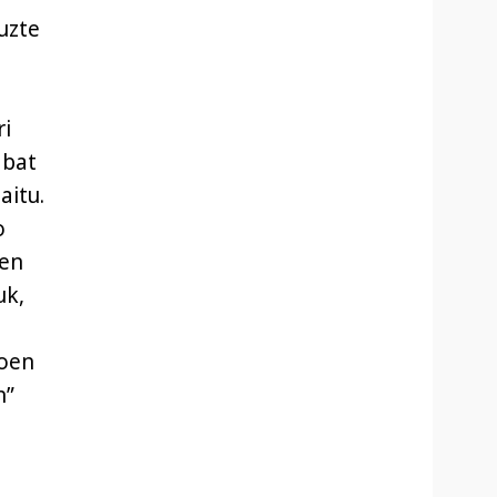
uzte
ri
 bat
aitu.
o
ien
uk,
a
ioen
n”