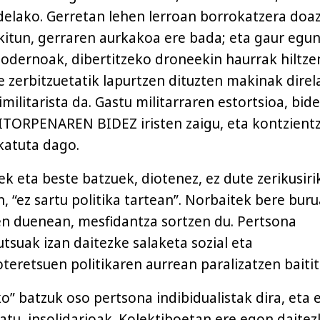
 delako. Gerretan lehen lerroan borrokatzera doa
akitun, gerraren aurkakoa ere bada; eta gaur egun
dernoak, dibertitzeko droneekin haurrak hiltze
e zerbitzuetatik lapurtzen dituzten makinak direl
militarista da. Gastu militarraren estortsioa, bide
ITORPENAREN BIDEZ iristen zaigu, eta kontzientz
atuta dago.
k eta beste batzuek, diotenez, ez dute zerikusiri
, “ez sartu politika tartean”. Norbaitek bere buru
zen duenean, mesfidantza sortzen du. Pertsona
utsuak izan daitezke salaketa sozial eta
teretsuen politikaren aurrean paralizatzen baitit
o” batzuk oso pertsona indibidualistak dira, eta 
datu, insolidarioak. Kolektiboetan ere egon daite