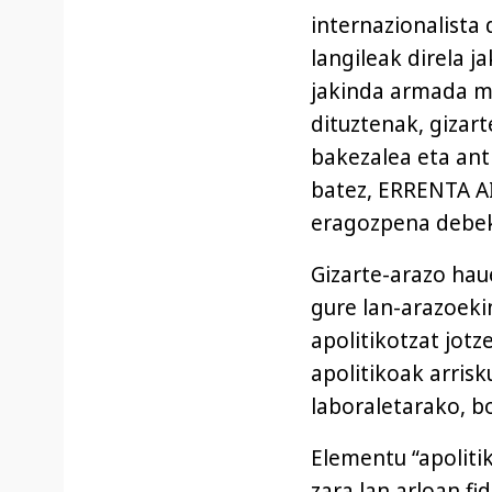
internazionalista
langileak direla j
jakinda armada mo
dituztenak, gizart
bakezalea eta anti
batez, ERRENTA A
eragozpena debek
Gizarte-arazo haue
gure lan-arazoekin
apolitikotzat jot
apolitikoak arrisk
laboraletarako, bo
Elementu “apolitik
zara lan arloan fi