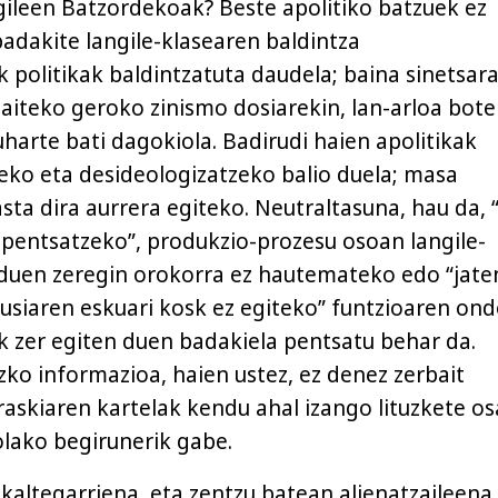
gileen Batzordekoak? Beste apolitiko batzuek ez
badakite langile-klasearen baldintza
politikak baldintzatuta daudela; baina sinetsara
baiteko geroko zinismo dosiarekin, lan-arloa bote
harte bati dagokiola. Badirudi haien apolitikak
eko eta desideologizatzeko balio duela; masa
asta dira aurrera egiteko. Neutraltasuna, hau da, 
 pentsatzeko”, produkzio-prozesu osoan langile-
duen zeregin orokorra ez hautemateko edo “jate
siaren eskuari kosk ez egiteko” funtzioaren ond
k zer egiten duen badakiela pentsatu behar da.
zko informazioa, haien ustez, ez denez zerbait
rraskiaren kartelak kendu ahal izango lituzkete o
olako begirunerik gabe.
 kaltegarriena, eta zentzu batean alienatzaileena,