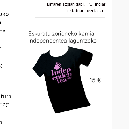
lurraren azpian dabil….".... Indiar
estatuan bezela: la...
doko
n
te:
n
k
tura.
 IPC
a.