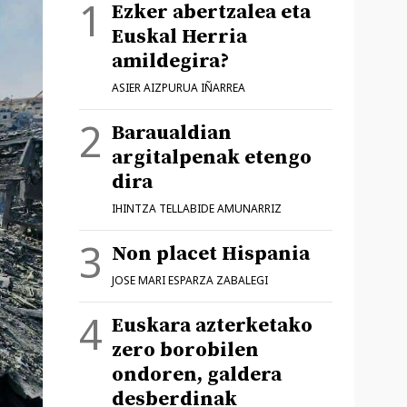
Ezker abertzalea eta
Euskal Herria
amildegira?
ASIER AIZPURUA IÑARREA
Baraualdian
argitalpenak etengo
dira
IHINTZA TELLABIDE AMUNARRIZ
Non placet Hispania
JOSE MARI ESPARZA ZABALEGI
Euskara azterketako
zero borobilen
ondoren, galdera
desberdinak