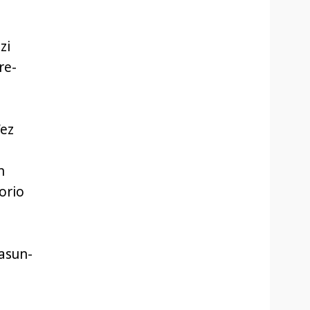
zi
re-
“ez
n
orio
sasun-