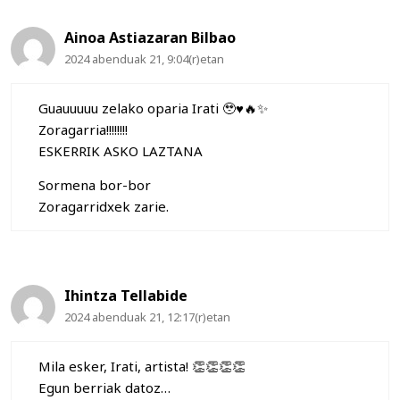
Ainoa Astiazaran Bilbao
2024 abenduak 21, 9:04(r)etan
Guauuuuu zelako oparia Irati 🥹♥️🔥✨
Zoragarria!!!!!!!!
ESKERRIK ASKO LAZTANA
Sormena bor-bor
Zoragarridxek zarie.
Ihintza Tellabide
2024 abenduak 21, 12:17(r)etan
Mila esker, Irati, artista! 👏👏👏👏
Egun berriak datoz…