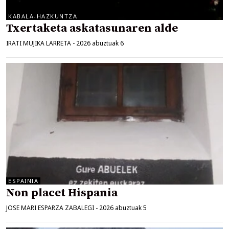
KABALA-HAZKUNTZA
Txertaketa askatasunaren alde
IRATI MUJIKA LARRETA
-
2026 abuztuak 6
ESPAINIA
Non placet Hispania
JOSE MARI ESPARZA ZABALEGI
-
2026 abuztuak 5