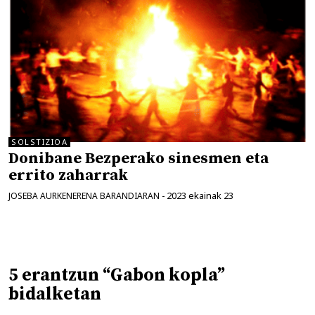
SOLSTIZIOA
Donibane Bezperako sinesmen eta
errito zaharrak
2023 ekainak 23
JOSEBA AURKENERENA BARANDIARAN
-
5 erantzun “Gabon kopla”
bidalketan