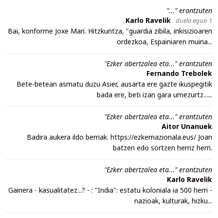
"..." erantzuten
Karlo Ravelik
duela egun 1
Bai, konforme Joxe Mari. Hitzkuntza, "guardia zibila, inkisizioaren
ordezkoa, Espainiaren muina...
"Ezker abertzalea eta..." erantzuten
Fernando Trebolek
Bete-betean asmatu duzu Asier, ausarta ere gazte ikuspegitik
bada ere, beti izan gara umezurtz......
"Ezker abertzalea eta..." erantzuten
Aitor Unanuek
Badira aukera ildo berriak. https://ezkernazionala.eus/ Joan
batzen edo sortzen herriz herri.
"Ezker abertzalea eta..." erantzuten
Karlo Ravelik
Gainera - kasualitatez...? - : "India": estatu koloniala ia 500 herri -
nazioak, kulturak, hizku...