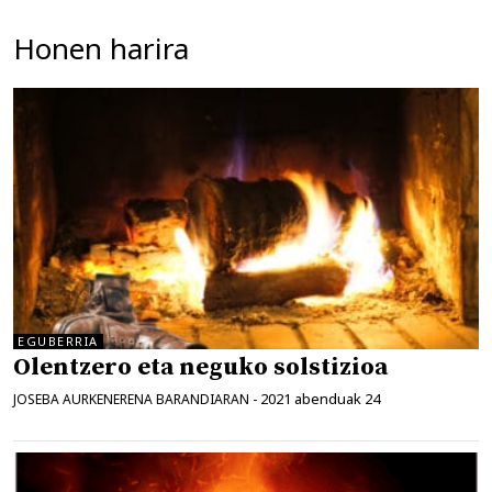
Honen harira
EGUBERRIA
Olentzero eta neguko solstizioa
2021 abenduak 24
JOSEBA AURKENERENA BARANDIARAN
-