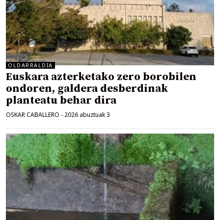
OLDARRALDIA
Euskara azterketako zero borobilen
ondoren, galdera desberdinak
planteatu behar dira
OSKAR CABALLERO
-
2026 abuztuak 3