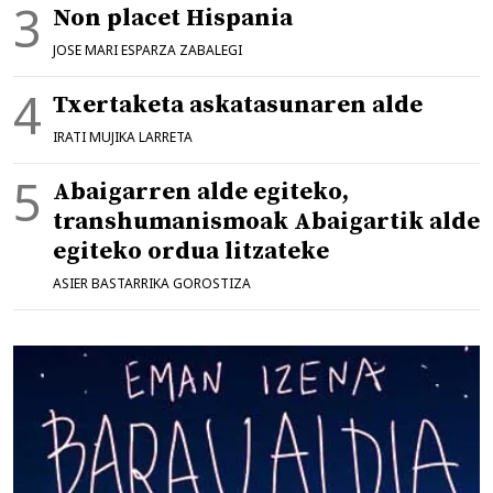
Non placet Hispania
JOSE MARI ESPARZA ZABALEGI
Txertaketa askatasunaren alde
IRATI MUJIKA LARRETA
Abaigarren alde egiteko,
transhumanismoak Abaigartik alde
egiteko ordua litzateke
ASIER BASTARRIKA GOROSTIZA