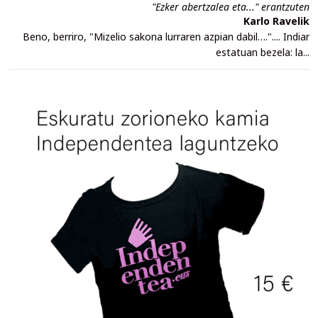
"Ezker abertzalea eta..." erantzuten
Karlo Ravelik
Beno, berriro, "Mizelio sakona lurraren azpian dabil….".... Indiar
estatuan bezela: la...