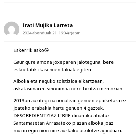
Irati Mujika Larreta
2024 abenduak 21, 16:34(r)etan
Eskerrik asko😘
Gaur gure amona Joxeparen jaioteguna, bere
eskuetatik ikasi nuen taloak egiten
Alboka eta neguko solstizioa elkartzean,
askatasunaren sinonimoa nere bizitza memorian
2013an auzitegi nazionalean genuen epaiketara ez
joateko erabakia hartu genuen 4 gaztek,
DESOBEDIENTZIAZ LIBRE dinamika abiatuz.
Santamasetan Arrasateko plazan alboka joaz
muzin egin nion nire aurkako atxilotze aginduari: