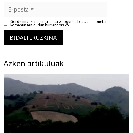
E-
posta
Gorde nire izena, emaila eta webgunea bilatzaile honetan
komentatzen dudan hurrengorako.
Azken artikuluak