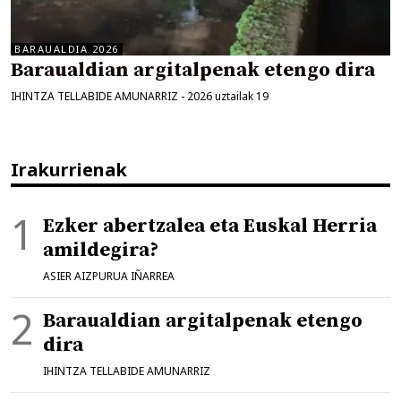
BARAUALDIA 2026
Baraualdian argitalpenak etengo dira
IHINTZA TELLABIDE AMUNARRIZ
-
2026 uztailak 19
Irakurrienak
Ezker abertzalea eta Euskal Herria
amildegira?
ASIER AIZPURUA IÑARREA
Baraualdian argitalpenak etengo
dira
IHINTZA TELLABIDE AMUNARRIZ