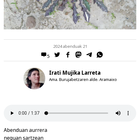
2024 abenduak 21
5
Irati Mujika Larreta
Ama. Burujabetzaren alde. Aramaixo
Abenduan aurrera
neguan sartzean