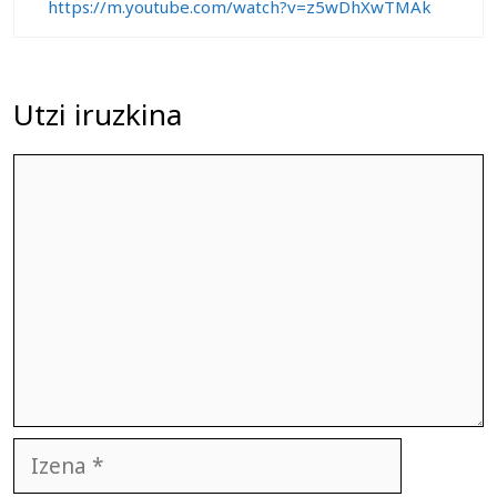
https://m.youtube.com/watch?v=z5wDhXwTMAk
Utzi iruzkina
Iruzkina
Izena