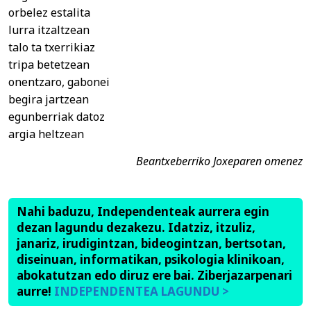
orbelez estalita
lurra itzaltzean
talo ta txerrikiaz
tripa betetzean
onentzaro, gabonei
begira jartzean
egunberriak datoz
argia heltzean
Beantxeberriko Joxeparen omenez
Nahi baduzu, Independenteak aurrera egin
dezan lagundu dezakezu. Idatziz, itzuliz,
janariz, irudigintzan, bideogintzan, bertsotan,
diseinuan, informatikan, psikologia klinikoan,
abokatutzan edo diruz ere bai. Ziberjazarpenari
aurre!
INDEPENDENTEA LAGUNDU >