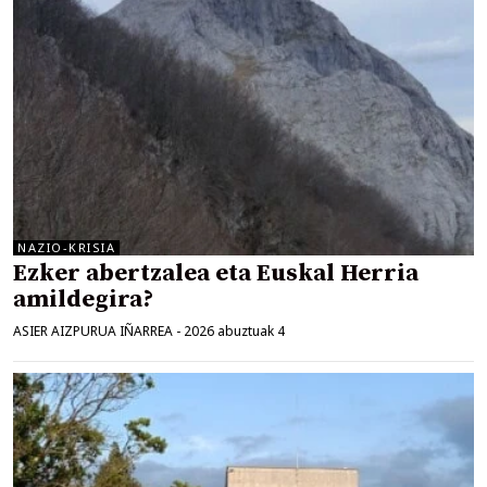
NAZIO-KRISIA
Ezker abertzalea eta Euskal Herria
amildegira?
ASIER AIZPURUA IÑARREA
-
2026 abuztuak 4