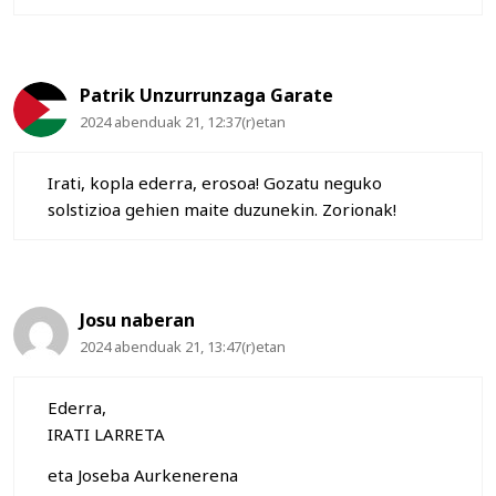
Patrik Unzurrunzaga Garate
2024 abenduak 21, 12:37(r)etan
Irati, kopla ederra, erosoa! Gozatu neguko
solstizioa gehien maite duzunekin. Zorionak!
Josu naberan
2024 abenduak 21, 13:47(r)etan
Ederra,
IRATI LARRETA
eta Joseba Aurkenerena