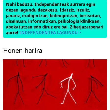
Nahi baduzu, Independenteak aurrera egin
dezan lagundu dezakezu. Idatziz, itzuliz,
janariz, irudigintzan, bideogintzan, bertsotan,
diseinuan, informatikan, psikologia klinikoan,
abokatutzan edo diruz ere bai. Ziberjazarpenari
aurre!
INDEPENDENTEA LAGUNDU >
Honen harira