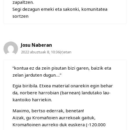
zapaltzen.
Segi dezagun emeki eta sakonki, komunitatea
sortzen
Josu Naberan
2022 abuztuak 8, 10:36(r)etan
“kontua ez da zein pisutan bizi garen, baizik eta
zelan jarduten dugun….”
Egia biribila. Etxea material onarekin egin behar
da, norbere harrobian (barnean) landutako lau-
kantoiko harriekin.
Maximo, bertso ederrak, benetan!
Aizak, gu Kromañoien aurrekoak gaituk,
Kromañoinen aurreko duk euskera (-120.000