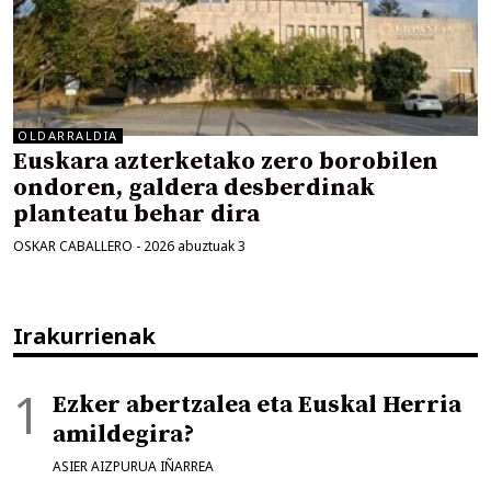
OLDARRALDIA
Euskara azterketako zero borobilen
ondoren, galdera desberdinak
planteatu behar dira
OSKAR CABALLERO
-
2026 abuztuak 3
Irakurrienak
Ezker abertzalea eta Euskal Herria
amildegira?
ASIER AIZPURUA IÑARREA