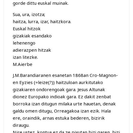
gorde dittu euskal muinak.
Sua, ura, izotza;
haitza, lurra, izar, haitzkora.
Euskal hitzok
gizakiak esandako
lehenengo
adierazpen hitzak
izan litezke.
M.Aierbe
J.M.Barandiaranen esanetan 1868an Cro-Magnon-
en Eyzies (=leize(?)) haitzuloan aurkitutako
gizakiaren ondorengoak gara. Jesus Altunak
dionez Europako indioak gara. Ez dakit zenbat
borroka izan ditugun milaka urte hauetan, denak
galdu omen ditugu, Orreagakoa izan ezik. Hala
ere, oraindik, arnas estuka bederen, bizirik
diraugu.
Nire ustez, kontua ez da ze pixutan bizi garen, bizi