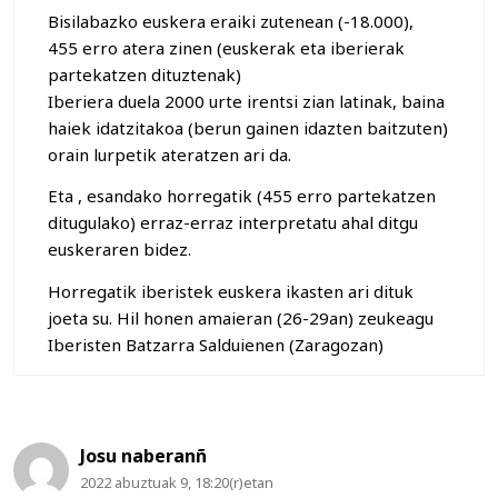
Bisilabazko euskera eraiki zutenean (-18.000),
455 erro atera zinen (euskerak eta iberierak
partekatzen dituztenak)
Iberiera duela 2000 urte irentsi zian latinak, baina
haiek idatzitakoa (berun gainen idazten baitzuten)
orain lurpetik ateratzen ari da.
Eta , esandako horregatik (455 erro partekatzen
ditugulako) erraz-erraz interpretatu ahal ditgu
euskeraren bidez.
Horregatik iberistek euskera ikasten ari dituk
joeta su. Hil honen amaieran (26-29an) zeukeagu
Iberisten Batzarra Salduienen (Zaragozan)
Josu naberanñ
2022 abuztuak 9, 18:20(r)etan