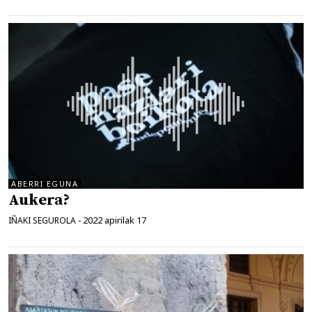
ABERRI EGUNA
Aukera?
2022 apirilak 17
IÑAKI SEGUROLA
-