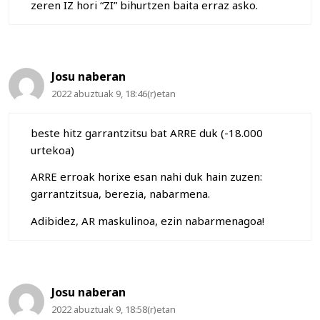
zeren IZ hori “ZI” bihurtzen baita erraz asko.
Josu naberan
2022 abuztuak 9, 18:46(r)etan
beste hitz garrantzitsu bat ARRE duk (-18.000
urtekoa)
ARRE erroak horixe esan nahi duk hain zuzen:
garrantzitsua, berezia, nabarmena.
Adibidez, AR maskulinoa, ezin nabarmenagoa!
Josu naberan
2022 abuztuak 9, 18:58(r)etan