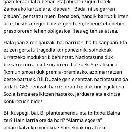
gazteleraz idatzi behar-eta) abisatu zigun batek
Zamorako kartzelara, klabean. “Bada, ni seigarren
pisuan”, pentsatu nuen. Dena den, handik barrutik irten
arte, beste zeregin batzuk genituen; lehenik eta behin,
preso ororen lehen obligazioa: ihes egiten saiatzea.
Hala joan ziren gauzak, bai barruan, baita kanpoan. Eta
ez zen gertatu tragedia konponezinik, soinekoak
urratzeko modukorik behintzat. Naziotasuna duk
bizkarrezurra, diote orain ere batzuek; Sozialismoa
(komunismoa) duk premia-premiazko, azpimarratzen
beste batzuek. BILDUzale gehienentzat, naziotasuna da
ardatz; GKS-rentzat, barriz, oraintxe duk une egokiena
Sozialismoa eraikitzen hasteko, jarduera eta ekintza
konkretuen bidez.
Bi ikuspegi, bai. Bi planteamendu eta ibilbide. Baina
zer? Hain larria ote da hori? “Alarma egoera”
aldarrikatzeko modukoa? Soinekoak urratzeko