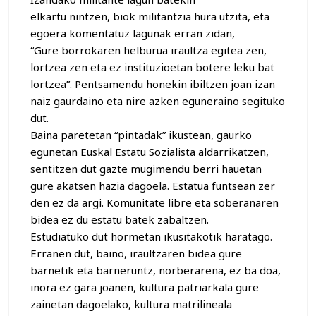
elkartu nintzen, biok militantzia hura utzita, eta
egoera komentatuz lagunak erran zidan,
“Gure borrokaren helburua iraultza egitea zen,
lortzea zen eta ez instituzioetan botere leku bat
lortzea”. Pentsamendu honekin ibiltzen joan izan
naiz gaurdaino eta nire azken eguneraino segituko
dut.
Baina paretetan “pintadak” ikustean, gaurko
egunetan Euskal Estatu Sozialista aldarrikatzen,
sentitzen dut gazte mugimendu berri hauetan
gure akatsen hazia dagoela. Estatua funtsean zer
den ez da argi. Komunitate libre eta soberanaren
bidea ez du estatu batek zabaltzen.
Estudiatuko dut hormetan ikusitakotik haratago.
Erranen dut, baino, iraultzaren bidea gure
barnetik eta barneruntz, norberarena, ez ba doa,
inora ez gara joanen, kultura patriarkala gure
zainetan dagoelako, kultura matrilineala