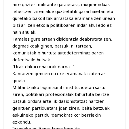
nire gazteri militante garaietara, mugimenduak
lehertzen ziren alde guztietatik garai haietan eta
guretako bakoitzak arrastaka eramana zen unean
bizi ari zen etxola politikoaren indar ahul edo ez
hain ahulak.
Tamalez gure artean disidentzia deabrututa zen,
dogmatikoak ginen, batzuk, ni tartean,
komunistak bihurtuta autodeterminazioaren
defentsaile hutsak….
“Urak dakarrena urak daroa…”
Kantatzen genuen gu ere eramanak izaten ari
ginela.
Militantziako lagun aunitz instituzioetan sartu
ziren, politikari profesionalak bihurtuta bertze
batzuk ordura arte likidazionistatzat hartzen
genituen partiduetara joan ziren, baita batzuek
eskuineko partidu “demokratiko” berriekin
ezkondu.
Izandako militante lagun batekin