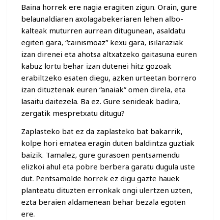
Baina horrek ere nagia eragiten zigun. Orain, gure
belaunaldiaren axolagabekeriaren lehen albo-
kalteak muturren aurrean ditugunean, asaldatu
egiten gara, “cainismoaz” kexu gara, isilaraziak
izan direnei eta ahotsa altxatzeko gaitasuna euren
kabuz lortu behar izan dutenei hitz gozoak
erabiltzeko esaten diegu, azken urteetan borrero
izan dituztenak euren “anaiak” omen direla, eta
lasaitu daitezela. Ba ez. Gure senideak badira,
zergatik mespretxatu ditugu?
Zaplasteko bat ez da zaplasteko bat bakarrik,
kolpe hori ematea eragin duten baldintza guztiak
baizik. Tamalez, gure gurasoen pentsamendu
elizkoi ahul eta pobre berbera garatu dugula uste
dut. Pentsamolde horrek ez digu gazte hauek
planteatu dituzten erronkak ongi ulertzen uzten,
ezta beraien aldamenean behar bezala egoten
ere.