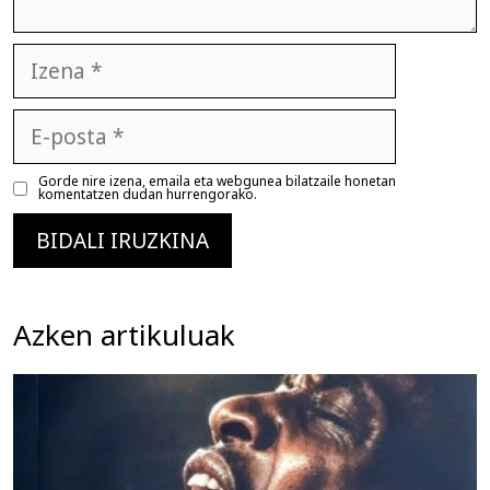
Izena
E-
posta
Gorde nire izena, emaila eta webgunea bilatzaile honetan
komentatzen dudan hurrengorako.
Azken artikuluak