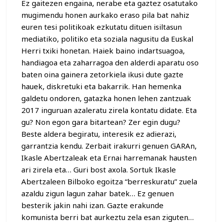
Ez gaitezen engaina, nerabe eta gaztez osatutako
mugimendu honen aurkako eraso pila bat nahiz
euren tesi politikoak ezkutatu dituen isiltasun
mediatiko, politiko eta soziala nagusitu da Euskal
Herri txiki honetan. Haiek baino indartsuagoa,
handiagoa eta zaharragoa den alderdi aparatu oso
baten oina gainera zetorkiela ikusi dute gazte
hauek, diskretuki eta bakarrik. Han hemenka
galdetu ondoren, gatazka honen lehen zantzuak
2017 inguruan azaleratu zirela kontatu didate. Eta
gu? Non egon gara bitartean? Zer egin dugu?
Beste aldera begiratu, interesik ez adierazi,
garrantzia kendu. Zerbait irakurri genuen GARAn,
Ikasle Abertzaleak eta Ernai harremanak hausten
ari zirela eta… Guri bost axola. Sortuk Ikasle
Abertzaleen Bilboko egoitza “berreskuratu” zuela
azaldu zigun lagun zahar batek… Ez genuen
besterik jakin nahi izan. Gazte erakunde
komunista berri bat aurkeztu zela esan ziguten…