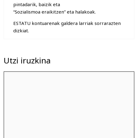
pintadarik, baizik eta
“Sozialismoa eraikitzen” eta halakoak.
ESTATU kontuarenak galdera larriak sorrarazten
dizkiat.
Utzi iruzkina
Iruzkina