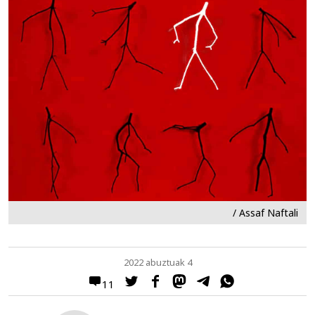
/ Assaf Naftali
2022 abuztuak 4
11