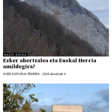
NAZIO-KRISIA
Ezker abertzalea eta Euskal Herria
amildegira?
ASIER AIZPURUA IÑARREA
-
2026 abuztuak 4