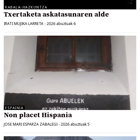
KABALA-HAZKUNTZA
Txertaketa askatasunaren alde
IRATI MUJIKA LARRETA
-
2026 abuztuak 6
ESPAINIA
Non placet Hispania
JOSE MARI ESPARZA ZABALEGI
-
2026 abuztuak 5