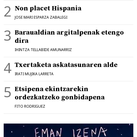
Non placet Hispania
JOSE MARI ESPARZA ZABALEGI
Baraualdian argitalpenak etengo
dira
IHINTZA TELLABIDE AMUNARRIZ
Txertaketa askatasunaren alde
IRATI MUJIKA LARRETA
Etsipena ekintzarekin
ordezkatzeko gonbidapena
FITO RODRIGUEZ