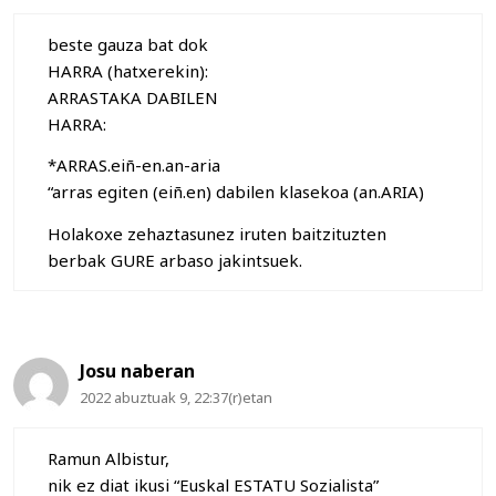
beste gauza bat dok
HARRA (hatxerekin):
ARRASTAKA DABILEN
HARRA:
*ARRAS.eiñ-en.an-aria
“arras egiten (eiñ.en) dabilen klasekoa (an.ARIA)
Holakoxe zehaztasunez iruten baitzituzten
berbak GURE arbaso jakintsuek.
Josu naberan
2022 abuztuak 9, 22:37(r)etan
Ramun Albistur,
nik ez diat ikusi “Euskal ESTATU Sozialista”