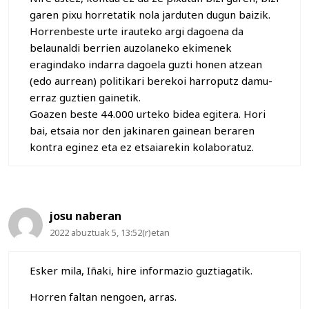
garen pixu horretatik nola jarduten dugun baizik.
Horrenbeste urte irauteko argi dagoena da
belaunaldi berrien auzolaneko ekimenek
eragindako indarra dagoela guzti honen atzean
(edo aurrean) politikari berekoi harroputz damu-
erraz guztien gainetik.
Goazen beste 44.000 urteko bidea egitera. Hori
bai, etsaia nor den jakinaren gainean beraren
kontra eginez eta ez etsaiarekin kolaboratuz.
josu naberan
2022 abuztuak 5, 13:52(r)etan
Esker mila, Iñaki, hire informazio guztiagatik.
Horren faltan nengoen, arras.