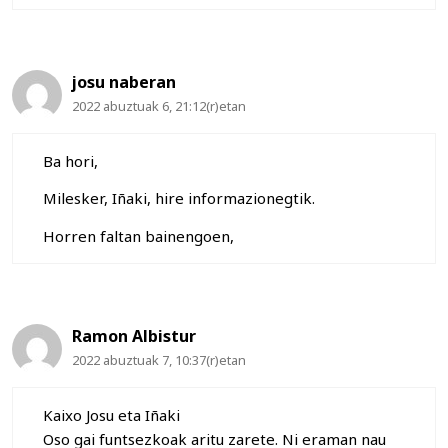
josu naberan
2022 abuztuak 6, 21:12(r)etan
Ba hori,
Milesker, Iñaki, hire informazionegtik.
Horren faltan bainengoen,
Ramon Albistur
2022 abuztuak 7, 10:37(r)etan
Kaixo Josu eta Iñaki
Oso gai funtsezkoak aritu zarete. Ni eraman nau