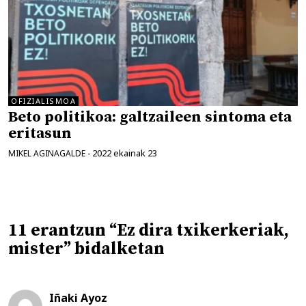
OFIZIALISMOA
Beto politikoa: galtzaileen sintoma eta
eritasun
2022 ekainak 23
MIKEL AGINAGALDE
-
11 erantzun “Ez dira txikerkeriak,
mister” bidalketan
Iñaki Ayoz