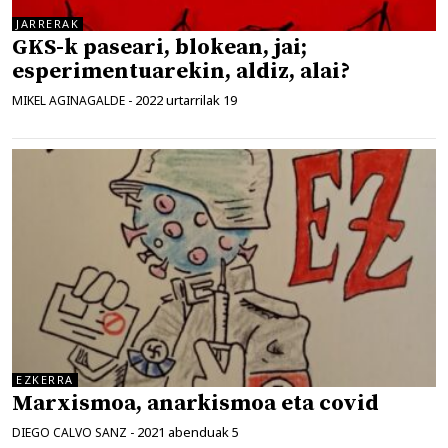
JARRERAK
GKS-k paseari, blokean, jai;
esperimentuarekin, aldiz, alai?
2022 urtarrilak 19
MIKEL AGINAGALDE
-
EZKERRA
Marxismoa, anarkismoa eta covid
2021 abenduak 5
DIEGO CALVO SANZ
-