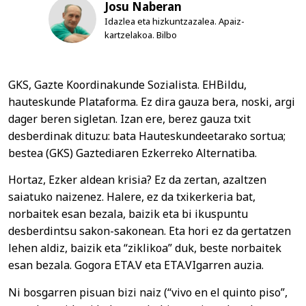
Josu Naberan
Idazlea eta hizkuntzazalea. Apaiz-
kartzelakoa. Bilbo
GKS, Gazte Koordinakunde Sozialista. EHBildu,
hauteskunde Plataforma. Ez dira gauza bera, noski, argi
dager beren sigletan. Izan ere, berez gauza txit
desberdinak dituzu: bata Hauteskundeetarako sortua;
bestea (GKS) Gaztediaren Ezkerreko Alternatiba.
Hortaz, Ezker aldean krisia? Ez da zertan, azaltzen
saiatuko naizenez. Halere, ez da txikerkeria bat,
norbaitek esan bezala, baizik eta bi ikuspuntu
desberdintsu sakon-sakonean. Eta hori ez da gertatzen
lehen aldiz, baizik eta “ziklikoa” duk, beste norbaitek
esan bezala. Gogora ETA.V eta ETA.VIgarren auzia.
Ni bosgarren pisuan bizi naiz (“vivo en el quinto piso”,