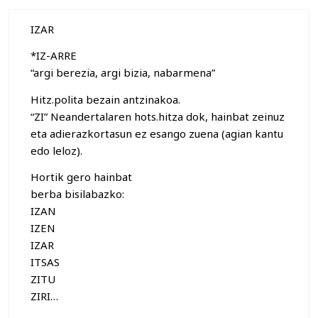
IZAR
*IZ-ARRE
“argi berezia, argi bizia, nabarmena”
Hitz.polita bezain antzinakoa.
“ZI” Neandertalaren hots.hitza dok, hainbat zeinuz
eta adierazkortasun ez esango zuena (agian kantu
edo leloz).
Hortik gero hainbat
berba bisilabazko:
IZAN
IZEN
IZAR
ITSAS
ZITU
ZIRI…