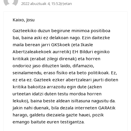
2022 abuztuak 4, 15:52(r)etan
Kaixo, Josu
Gazteekiko duzun begirune minimoa positiboa
bai, baina aski ez delakoan nago. Ezin daitezke
maila berean jarri GKSkoek (eta Ikasle
Abertzaleakekoek aurretik) EH Bilduri eginiko
kritikak (erabat zilegi direnak) eta horren
ondorioz jaso dituzten laido, difamazio,
seinalamendu, eraso fisiko eta beto politikoak. Ez,
ez eta ez. Gazteek ezker abertzaleari jaurti dioten
kritika bakoitza arrazoitu egin dute (azken
urteetan idatzi duten testu mordoa horren
lekuko), baina beste aldean isiltasuna nagusitu da.
Jakin nahi duenak, bila dezala interneten GARAtik
harago, galdetu diezaiela gazte hauei, pozik
emango baitute euren testigantza.