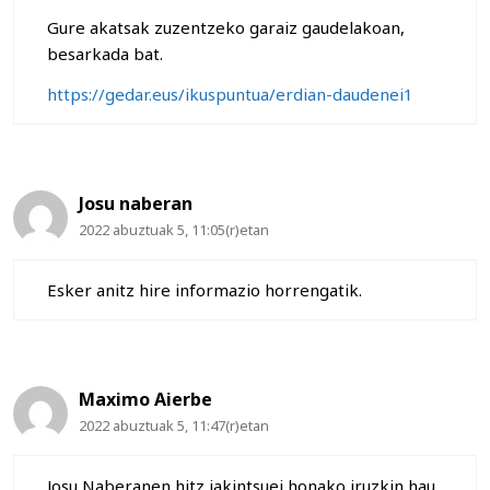
Gure akatsak zuzentzeko garaiz gaudelakoan,
besarkada bat.
https://gedar.eus/ikuspuntua/erdian-daudenei1
Josu naberan
2022 abuztuak 5, 11:05(r)etan
Esker anitz hire informazio horrengatik.
Maximo Aierbe
2022 abuztuak 5, 11:47(r)etan
Josu Naberanen hitz jakintsuei honako iruzkin hau.