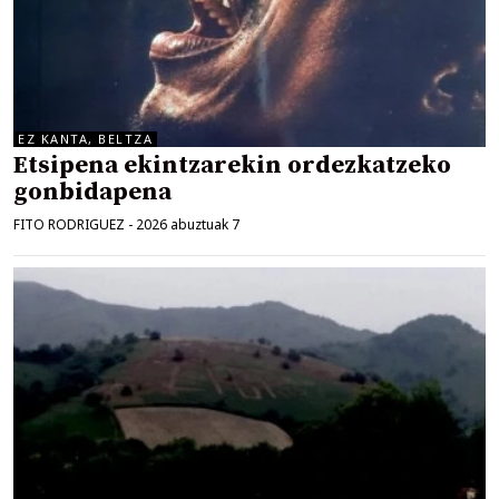
EZ KANTA, BELTZA
Etsipena ekintzarekin ordezkatzeko
gonbidapena
FITO RODRIGUEZ
-
2026 abuztuak 7