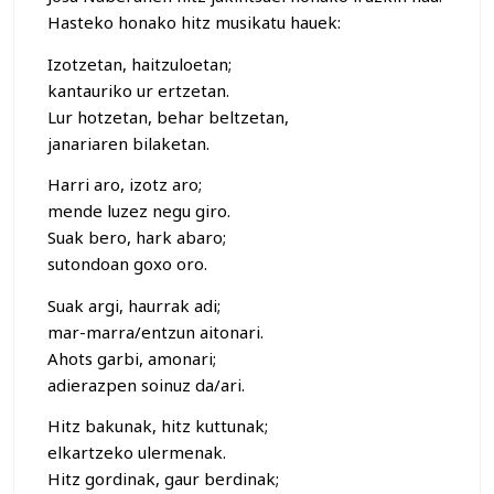
Hasteko honako hitz musikatu hauek:
Izotzetan, haitzuloetan;
kantauriko ur ertzetan.
Lur hotzetan, behar beltzetan,
janariaren bilaketan.
Harri aro, izotz aro;
mende luzez negu giro.
Suak bero, hark abaro;
sutondoan goxo oro.
Suak argi, haurrak adi;
mar-marra/entzun aitonari.
Ahots garbi, amonari;
adierazpen soinuz da/ari.
Hitz bakunak, hitz kuttunak;
elkartzeko ulermenak.
Hitz gordinak, gaur berdinak;