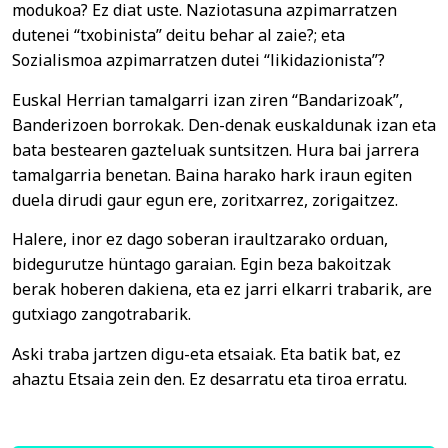
modukoa? Ez diat uste. Naziotasuna azpimarratzen
dutenei “txobinista” deitu behar al zaie?; eta
Sozialismoa azpimarratzen dutei “likidazionista”?
Euskal Herrian tamalgarri izan ziren “Bandarizoak”,
Banderizoen borrokak. Den-denak euskaldunak izan eta
bata bestearen gazteluak suntsitzen. Hura bai jarrera
tamalgarria benetan. Baina harako hark iraun egiten
duela dirudi gaur egun ere, zoritxarrez, zorigaitzez.
Halere, inor ez dago soberan iraultzarako orduan,
bidegurutze hüntago garaian. Egin beza bakoitzak
berak hoberen dakiena, eta ez jarri elkarri trabarik, are
gutxiago zangotrabarik.
Aski traba jartzen digu-eta etsaiak. Eta batik bat, ez
ahaztu Etsaia zein den. Ez desarratu eta tiroa erratu.