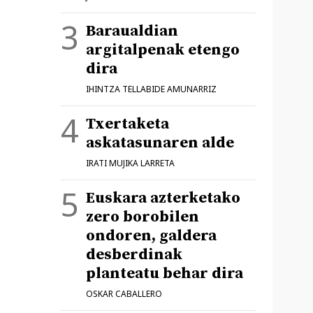
Baraualdian
argitalpenak etengo
dira
IHINTZA TELLABIDE AMUNARRIZ
Txertaketa
askatasunaren alde
IRATI MUJIKA LARRETA
Euskara azterketako
zero borobilen
ondoren, galdera
desberdinak
planteatu behar dira
OSKAR CABALLERO