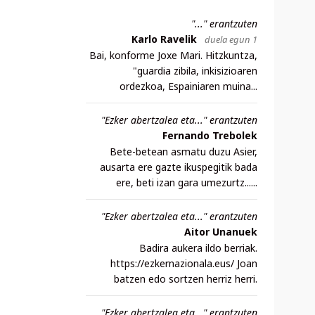
"..." erantzuten
Karlo Ravelik
duela egun 1
Bai, konforme Joxe Mari. Hitzkuntza,
"guardia zibila, inkisizioaren
ordezkoa, Espainiaren muina...
"Ezker abertzalea eta..." erantzuten
Fernando Trebolek
Bete-betean asmatu duzu Asier,
ausarta ere gazte ikuspegitik bada
ere, beti izan gara umezurtz......
"Ezker abertzalea eta..." erantzuten
Aitor Unanuek
Badira aukera ildo berriak.
https://ezkernazionala.eus/ Joan
batzen edo sortzen herriz herri.
"Ezker abertzalea eta..." erantzuten