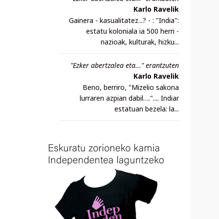
Karlo Ravelik
Gainera - kasualitatez...? - : "India":
estatu koloniala ia 500 herri -
nazioak, kulturak, hizku...
"Ezker abertzalea eta..." erantzuten
Karlo Ravelik
Beno, berriro, "Mizelio sakona
lurraren azpian dabil….".... Indiar
estatuan bezela: la...