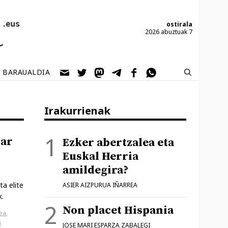
ostirala
2026 abuztuak 7
BARAUALDIA
Irakurrienak
har
Ezker abertzalea eta
Euskal Herria
amildegira?
ta elite
ASIER AIZPURUA IÑARREA
k.
Non placet Hispania
ea
,
a
JOSE MARI ESPARZA ZABALEGI