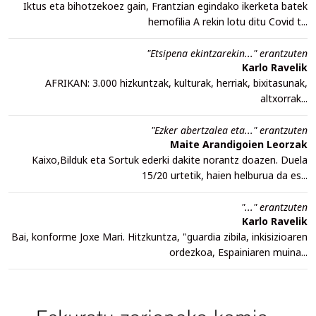
Iktus eta bihotzekoez gain, Frantzian egindako ikerketa batek
hemofilia A rekin lotu ditu Covid t...
"Etsipena ekintzarekin..." erantzuten
Karlo Ravelik
AFRIKAN: 3.000 hizkuntzak, kulturak, herriak, bixitasunak,
altxorrak...
"Ezker abertzalea eta..." erantzuten
Maite Arandigoien Leorzak
Kaixo,Bilduk eta Sortuk ederki dakite norantz doazen. Duela
15/20 urtetik, haien helburua da es...
"..." erantzuten
Karlo Ravelik
Bai, konforme Joxe Mari. Hitzkuntza, "guardia zibila, inkisizioaren
ordezkoa, Espainiaren muina...