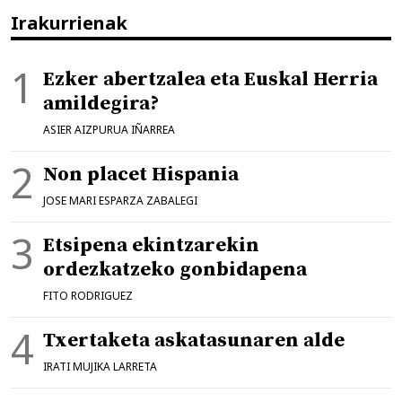
Irakurrienak
Ezker abertzalea eta Euskal Herria
amildegira?
ASIER AIZPURUA IÑARREA
Non placet Hispania
JOSE MARI ESPARZA ZABALEGI
Etsipena ekintzarekin
ordezkatzeko gonbidapena
FITO RODRIGUEZ
Txertaketa askatasunaren alde
IRATI MUJIKA LARRETA