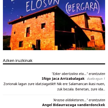
Azken iruzkinak
"Ezker abertzalea eta..." erantzuten
Iñigo Jaca Arrizabalagak
duela egun 1
Zorionak lagun zure idatziagatik!!! Nik ere Salamancan ikasi nuen,
zuk bezala. Benetan, zure ida...
"Arazoa aldaketaren..." erantzuten
Angel Bidaurrazaga vandierdonckek