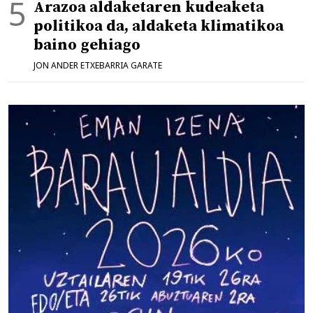
Arazoa aldaketaren kudeaketa
politikoa da, aldaketa klimatikoa
baino gehiago
JON ANDER ETXEBARRIA GARATE