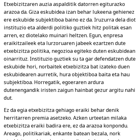
Etxebizitzaren auzia aspalditik datorren egiturazko
arazoa da. Giza eskubidea izan behar lukeena gehienez
ere eskubide subjektiboa baino ez da. Iruzurra dela diot
instituzio eta alderdi politiko guztiek hitz politak esan
arren, ez diotelako muinari heltzen. Egun, enpresa
eraikitzaileek eta lurzoruaren jabeek ezartzen dute
etxebizitza politika, negozioa egiteko duten eskubidean
oinarrituz. Instituzio guztiek su ta gar defendatzen dute
eskubide hori, norbaitek etxebizitza bat izateko duen
eskubidearen aurretik, hura objektiboa baita eta hau
subjektiboa. Horregatik, egoeraren ardura
dutenengandik iristen zaigun hainbat gezur argitu nahi
dut.
Ez da egia etxebizitza gehiago eraiki behar denik
herritarren premia asetzeko. Azken urteetan milaka
etxebizitza eraiki badira ere, ez da arazoa konpondu.
Areago, politikariak, enkante batean bezala, nork