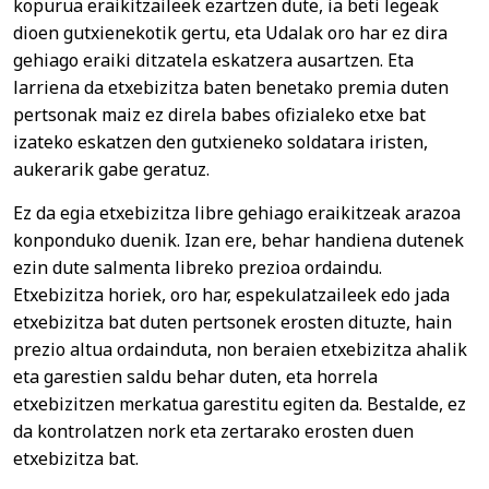
kopurua eraikitzaileek ezartzen dute, ia beti legeak
dioen gutxienekotik gertu, eta Udalak oro har ez dira
gehiago eraiki ditzatela eskatzera ausartzen. Eta
larriena da etxebizitza baten benetako premia duten
pertsonak maiz ez direla babes ofizialeko etxe bat
izateko eskatzen den gutxieneko soldatara iristen,
aukerarik gabe geratuz.
Ez da egia etxebizitza libre gehiago eraikitzeak arazoa
konponduko duenik. Izan ere, behar handiena dutenek
ezin dute salmenta libreko prezioa ordaindu.
Etxebizitza horiek, oro har, espekulatzaileek edo jada
etxebizitza bat duten pertsonek erosten dituzte, hain
prezio altua ordainduta, non beraien etxebizitza ahalik
eta garestien saldu behar duten, eta horrela
etxebizitzen merkatua garestitu egiten da. Bestalde, ez
da kontrolatzen nork eta zertarako erosten duen
etxebizitza bat.