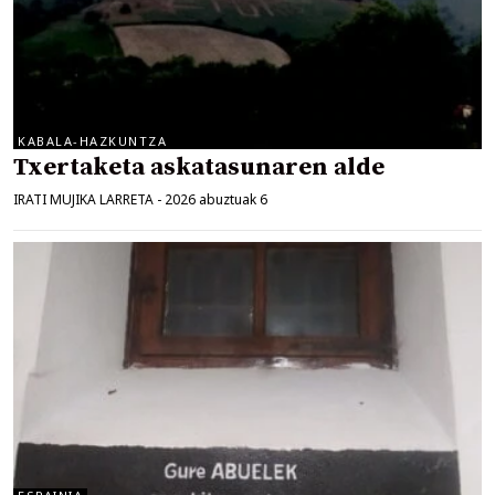
KABALA-HAZKUNTZA
Txertaketa askatasunaren alde
IRATI MUJIKA LARRETA
-
2026 abuztuak 6