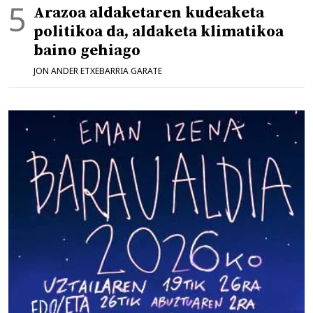
Arazoa aldaketaren kudeaketa
politikoa da, aldaketa klimatikoa
baino gehiago
JON ANDER ETXEBARRIA GARATE