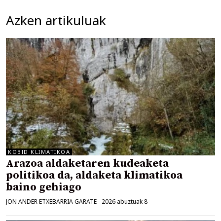
Azken artikuluak
KOBID KLIMATIKOA
Arazoa aldaketaren kudeaketa
politikoa da, aldaketa klimatikoa
baino gehiago
JON ANDER ETXEBARRIA GARATE
-
2026 abuztuak 8