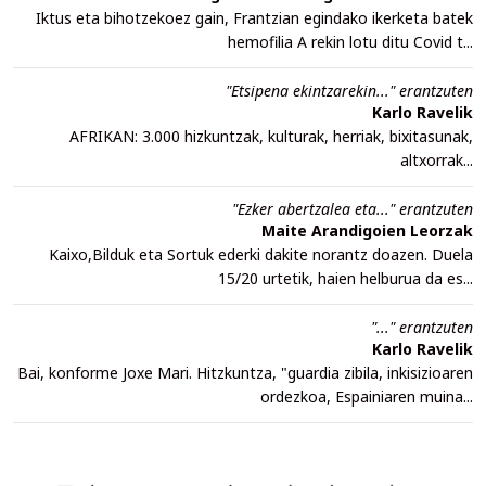
Iktus eta bihotzekoez gain, Frantzian egindako ikerketa batek
hemofilia A rekin lotu ditu Covid t...
"Etsipena ekintzarekin..." erantzuten
Karlo Ravelik
AFRIKAN: 3.000 hizkuntzak, kulturak, herriak, bixitasunak,
altxorrak...
"Ezker abertzalea eta..." erantzuten
Maite Arandigoien Leorzak
Kaixo,Bilduk eta Sortuk ederki dakite norantz doazen. Duela
15/20 urtetik, haien helburua da es...
"..." erantzuten
Karlo Ravelik
Bai, konforme Joxe Mari. Hitzkuntza, "guardia zibila, inkisizioaren
ordezkoa, Espainiaren muina...