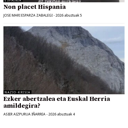
ESPAINIA
Non placet Hispania
JOSE MARI ESPARZA ZABALEGI
-
2026 abuztuak 5
NAZIO-KRISIA
Ezker abertzalea eta Euskal Herria
amildegira?
ASIER AIZPURUA IÑARREA
-
2026 abuztuak 4