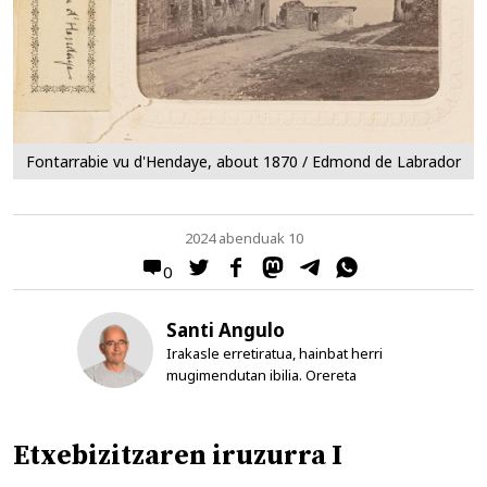
Fontarrabie vu d'Hendaye, about 1870 / Edmond de Labrador
2024 abenduak 10
0
Santi Angulo
Irakasle erretiratua, hainbat herri
mugimendutan ibilia. Orereta
Etxebizitzaren iruzurra I