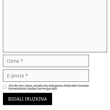
Izena
E-
posta
Gorde nire izena, emaila eta webgunea bilatzaile honetan
komentatzen dudan hurrengorako.