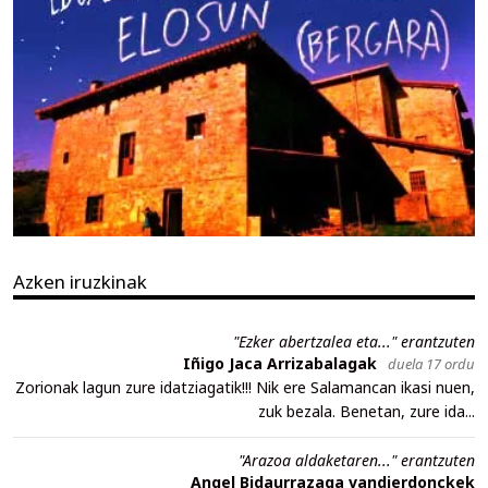
Azken iruzkinak
"Ezker abertzalea eta..." erantzuten
Iñigo Jaca Arrizabalagak
duela 17 ordu
Zorionak lagun zure idatziagatik!!! Nik ere Salamancan ikasi nuen,
zuk bezala. Benetan, zure ida...
"Arazoa aldaketaren..." erantzuten
Angel Bidaurrazaga vandierdonckek