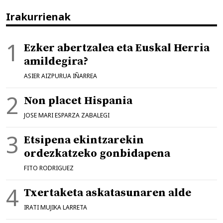
Irakurrienak
Ezker abertzalea eta Euskal Herria
amildegira?
ASIER AIZPURUA IÑARREA
Non placet Hispania
JOSE MARI ESPARZA ZABALEGI
Etsipena ekintzarekin
ordezkatzeko gonbidapena
FITO RODRIGUEZ
Txertaketa askatasunaren alde
IRATI MUJIKA LARRETA