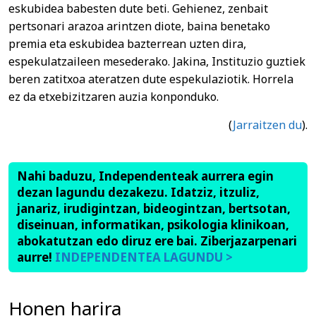
eskubidea babesten dute beti. Gehienez, zenbait
pertsonari arazoa arintzen diote, baina benetako
premia eta eskubidea bazterrean uzten dira,
espekulatzaileen mesederako. Jakina, Instituzio guztiek
beren zatitxoa ateratzen dute espekulaziotik. Horrela
ez da etxebizitzaren auzia konponduko.
(
Jarraitzen du
).
Nahi baduzu, Independenteak aurrera egin
dezan lagundu dezakezu. Idatziz, itzuliz,
janariz, irudigintzan, bideogintzan, bertsotan,
diseinuan, informatikan, psikologia klinikoan,
abokatutzan edo diruz ere bai. Ziberjazarpenari
aurre!
INDEPENDENTEA LAGUNDU >
Honen harira