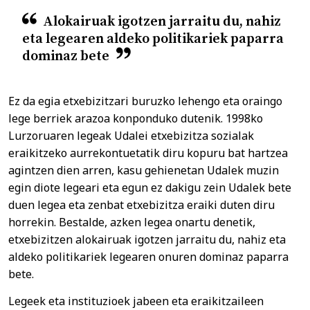
Alokairuak igotzen jarraitu du, nahiz
eta legearen aldeko politikariek paparra
dominaz bete
Ez da egia etxebizitzari buruzko lehengo eta oraingo
lege berriek arazoa konponduko dutenik. 1998ko
Lurzoruaren legeak Udalei etxebizitza sozialak
eraikitzeko aurrekontuetatik diru kopuru bat hartzea
agintzen dien arren, kasu gehienetan Udalek muzin
egin diote legeari eta egun ez dakigu zein Udalek bete
duen legea eta zenbat etxebizitza eraiki duten diru
horrekin. Bestalde, azken legea onartu denetik,
etxebizitzen alokairuak igotzen jarraitu du, nahiz eta
aldeko politikariek legearen onuren dominaz paparra
bete.
Legeek eta instituzioek jabeen eta eraikitzaileen