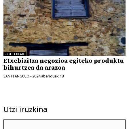
POLITIKAK
Etxebizitza negozioa egiteko produktu
bihurtzea da arazoa
2024 abenduak 18
SANTI ANGULO
-
Utzi iruzkina
Iruzkina