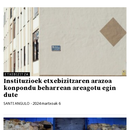
ETXEBIZITZA
Instituzioek etxebizitzaren arazoa
konpondu beharrean areagotu egin
dute
2024 martxoak 6
SANTI ANGULO
-