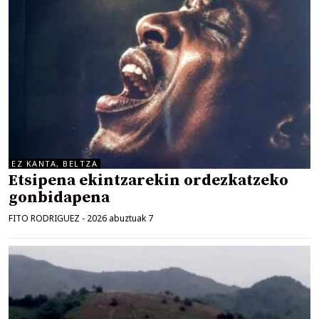
EZ KANTA, BELTZA
Etsipena ekintzarekin ordezkatzeko
gonbidapena
FITO RODRIGUEZ
-
2026 abuztuak 7