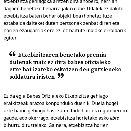
etxebizitza gehiagoka aritzen dira ahobero, herrian
dagoen benetako beharra jakin gabe. Udalek ez dakite
etxebizitza baten behar objektiboa (honetaz luze
eztabaida daiteke) duten pertsonak zenbat diren eta
horien ezaugarriak ere ez, ez baitute inolako erroldarik
egiten.
Etxebizitzaren benetako premia
dutenak maiz ez dira babes ofizialeko
etxe bat izateko eskatzen den gutxieneko
soldatara iristen
Ez da egia Babes Ofizialeko Etxebizitza gehiago
eraikitzeak arazoa konponduko duenik. Duela hogei
urte baino gehiago hasi zuten bide hori eta egun berdin
gaude, edo okerrago, etxebizitza horietako asko
libre
bihurtu dituztelako. Gainera, etxebizitza horien