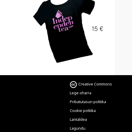
Creative Commons
Lege oharra
Pribatutasun politika
Cookie politika
Lantaldea
Lagundu