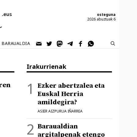
osteguna
2026 abuztuak 6
BARAUALDIA
Irakurrienak
ren
Ezker abertzalea eta
Euskal Herria
amildegira?
ASIER AIZPURUA IÑARREA
Baraualdian
argitalpenak etengo