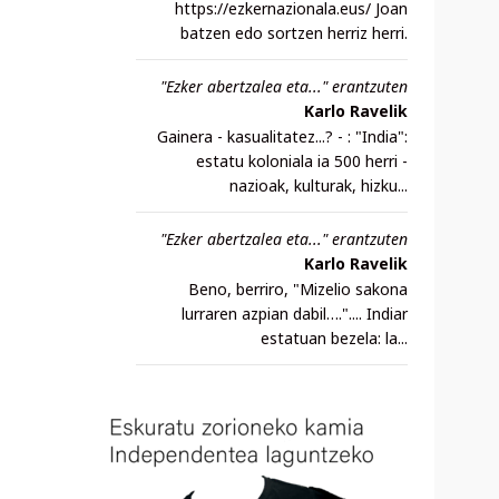
https://ezkernazionala.eus/ Joan
batzen edo sortzen herriz herri.
"Ezker abertzalea eta..." erantzuten
Karlo Ravelik
Gainera - kasualitatez...? - : "India":
estatu koloniala ia 500 herri -
nazioak, kulturak, hizku...
"Ezker abertzalea eta..." erantzuten
Karlo Ravelik
Beno, berriro, "Mizelio sakona
lurraren azpian dabil….".... Indiar
estatuan bezela: la...