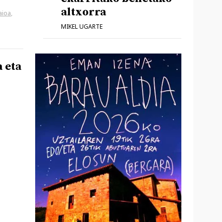
altxorra
aioa
,
MIKEL UGARTE
 eta