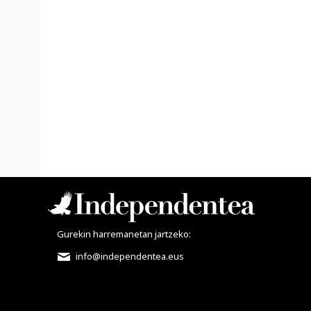
Gurekin harremanetan jartzeko:
info@independentea.eus