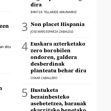
dira
IHINTZA TELLABIDE AMUNARRIZ
Non placet Hispania
tzen
JOSE MARI ESPARZA ZABALEGI
Euskara azterketako
an ditu
zero borobilen
ondoren, galdera
desberdinak
planteatu behar dira
OSKAR CABALLERO
n
Hustuketa
bezainbesteko
asebetetzea, barauak
ekarritako benetako