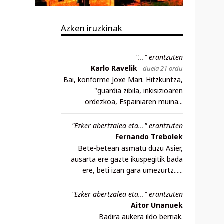
Azken iruzkinak
"..." erantzuten
Karlo Ravelik
duela 21 ordu
Bai, konforme Joxe Mari. Hitzkuntza,
"guardia zibila, inkisizioaren
ordezkoa, Espainiaren muina...
"Ezker abertzalea eta..." erantzuten
Fernando Trebolek
Bete-betean asmatu duzu Asier,
ausarta ere gazte ikuspegitik bada
ere, beti izan gara umezurtz......
"Ezker abertzalea eta..." erantzuten
Aitor Unanuek
Badira aukera ildo berriak.