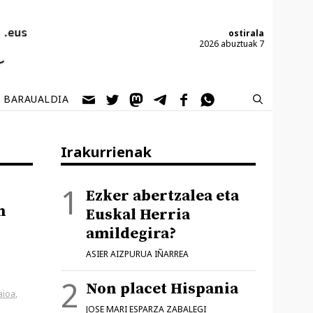
ostirala
2026 abuztuak 7
BARAUALDIA
Irakurrienak
Ezker abertzalea eta
n
Euskal Herria
amildegira?
ASIER AIZPURUA IÑARREA
Non placet Hispania
aioa
,
JOSE MARI ESPARZA ZABALEGI