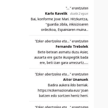
"..." erantzuten
Karlo Ravelik
duela 2 egun
Bai, konforme Joxe Mari. Hitzkuntza,
"guardia zibila, inkisizioaren
ordezkoa, Espainiaren muina...
"Ezker abertzalea eta..." erantzuten
Fernando Trebolek
Bete-betean asmatu duzu Asier,
ausarta ere gazte ikuspegitik bada
ere, beti izan gara umezurtz......
"Ezker abertzalea eta..." erantzuten
Aitor Unanuek
Badira aukera ildo berriak.
https://ezkernazionala.eus/ Joan
batzen edo sortzen herriz herri.
"Ezker abertzalea eta..." erantzuten