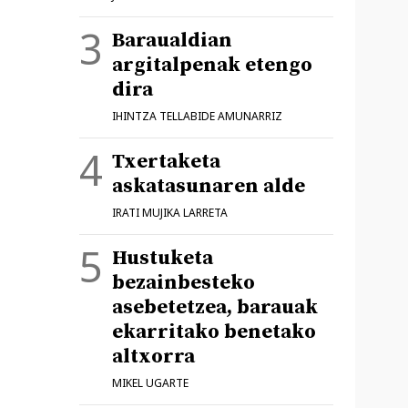
Baraualdian
argitalpenak etengo
dira
IHINTZA TELLABIDE AMUNARRIZ
Txertaketa
askatasunaren alde
IRATI MUJIKA LARRETA
Hustuketa
bezainbesteko
asebetetzea, barauak
ekarritako benetako
altxorra
MIKEL UGARTE