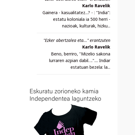
Karlo Ravelik
Gainera - kasualitatez...? - : "India":
estatu koloniala ia 500 herri -
nazioak, kulturak, hizku...
"Ezker abertzalea eta..." erantzuten
Karlo Ravelik
Beno, berriro, "Mizelio sakona
lurraren azpian dabil….".... Indiar
estatuan bezela: la...