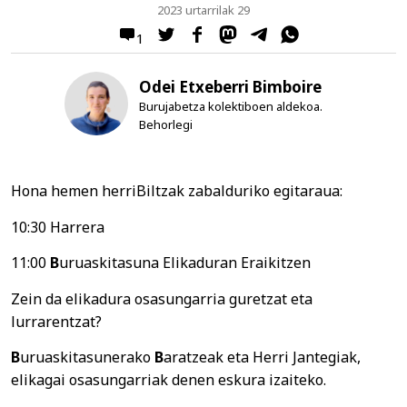
2023 urtarrilak 29
1
Odei Etxeberri Bimboire
Burujabetza kolektiboen aldekoa.
Behorlegi
Hona hemen herriBiltzak zabalduriko egitaraua:
10:30 Harrera
11:00
B
uruaskitasuna Elikaduran Eraikitzen
Zein da elikadura osasungarria guretzat eta
lurrarentzat?
B
uruaskitasunerako
B
aratzeak eta Herri Jantegiak,
elikagai osasungarriak denen eskura izaiteko.