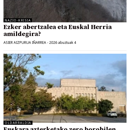
NAZIO-KRISIA
Ezker abertzalea eta Euskal Herria
amildegira?
ASIER AIZPURUA IÑARREA
-
2026 abuztuak 4
OLDARRALDIA
Euskara azterketako zero borobilen