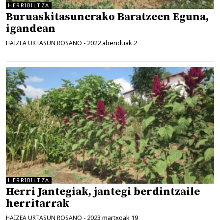
HERRIBILTZA
Buruaskitasunerako Baratzeen Eguna,
igandean
2022 abenduak 2
HAIZEA URTASUN ROSANO
-
HERRIBILTZA
Herri Jantegiak, jantegi berdintzaile
herritarrak
2023 martxoak 19
HAIZEA URTASUN ROSANO
-