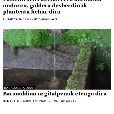
ondoren, galdera desberdinak
planteatu behar dira
OSKAR CABALLERO
-
2026 abuztuak 3
BARAUALDIA 2026
Baraualdian argitalpenak etengo dira
IHINTZA TELLABIDE AMUNARRIZ
-
2026 uztailak 19