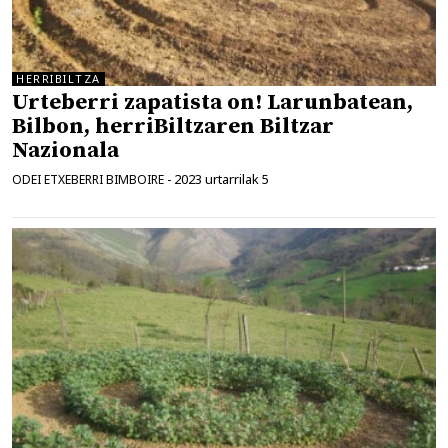
HERRIBILTZA
Urteberri zapatista on! Larunbatean,
Bilbon, herriBiltzaren Biltzar
Nazionala
2023 urtarrilak 5
ODEI ETXEBERRI BIMBOIRE
-