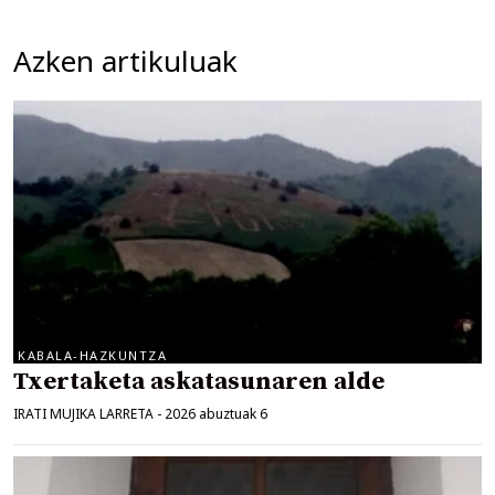
Azken artikuluak
KABALA-HAZKUNTZA
Txertaketa askatasunaren alde
IRATI MUJIKA LARRETA
-
2026 abuztuak 6