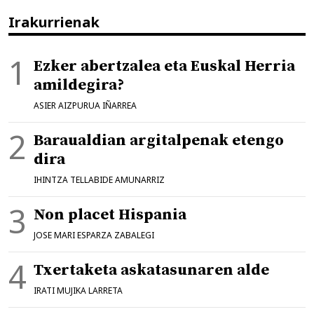
Irakurrienak
Ezker abertzalea eta Euskal Herria
amildegira?
ASIER AIZPURUA IÑARREA
Baraualdian argitalpenak etengo
dira
IHINTZA TELLABIDE AMUNARRIZ
Non placet Hispania
JOSE MARI ESPARZA ZABALEGI
Txertaketa askatasunaren alde
IRATI MUJIKA LARRETA