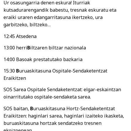
Ur osasungarria denen eskura! Iturriak
kutsadurarengandik babestu, tresnak eskuratu eta
eraiki uraren edangarritasuna ikertzeko, ura
garbitzeko, biltzeko…
12:45 Atsedena
13:00 herri
B
iltzaren biltzar nazionala
14:00 Basoak prestatutako bazkaria
15:30
B
uruaskitasuna Ospitale-Sendaketentzat
Eraikitzen
SOS Sarea Ospitale Sendaketentzat: elgar-eskaintzan
oinarritutako ospitale-sendaketa sarea.
SOS baitan,
B
uruaskitasuna Hortz-Sendaketentzat
Eraikitzen: haginlari sarea, haginlari izaiteko ikasketa,
buruaskitasuna hortzak sendatzeko tresnen
ekoizpenean…