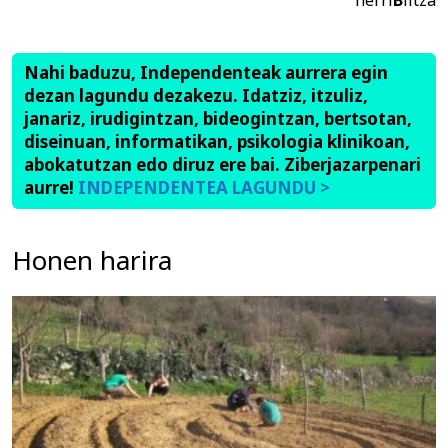
herri
B
iltza
Nahi baduzu, Independenteak aurrera egin
dezan lagundu dezakezu. Idatziz, itzuliz,
janariz, irudigintzan, bideogintzan, bertsotan,
diseinuan, informatikan, psikologia klinikoan,
abokatutzan edo diruz ere bai. Ziberjazarpenari
aurre!
INDEPENDENTEA LAGUNDU >
Honen harira