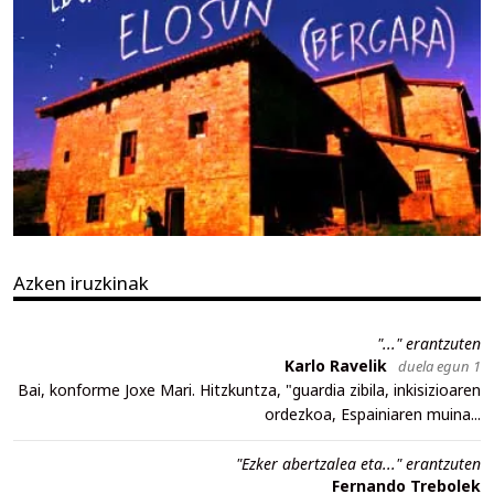
Azken iruzkinak
"..." erantzuten
Karlo Ravelik
duela egun 1
Bai, konforme Joxe Mari. Hitzkuntza, "guardia zibila, inkisizioaren
ordezkoa, Espainiaren muina...
"Ezker abertzalea eta..." erantzuten
Fernando Trebolek