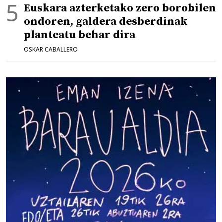
Euskara azterketako zero borobilen
ondoren, galdera desberdinak
planteatu behar dira
OSKAR CABALLERO