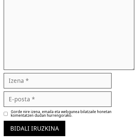
Izena
E-
posta
Gorde nire izena, emaila eta webgunea bilatzaile honetan
komentatzen dudan hurrengorako.