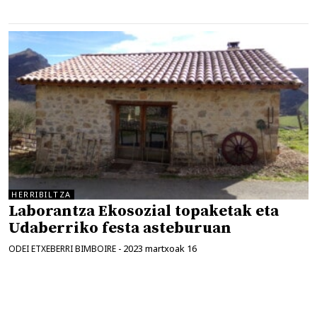
HERRIBILTZA
Laborantza Ekosozial topaketak eta
Udaberriko festa asteburuan
2023 martxoak 16
ODEI ETXEBERRI BIMBOIRE
-