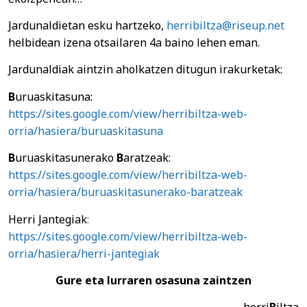
Jardunaldietan esku hartzeko,
herribiltza@riseup.net
helbidean izena otsailaren 4a baino lehen eman.
Jardunaldiak aintzin aholkatzen ditugun irakurketak:
B
uruaskitasuna:
https://sites.google.com/view/herribiltza-web-
orria/hasiera/buruaskitasuna
B
uruaskitasunerako
B
aratzeak:
https://sites.google.com/view/herribiltza-web-
orria/hasiera/buruaskitasunerako-baratzeak
Herri Jantegiak
:
https://sites.google.com/view/herribiltza-web-
orria/hasiera/herri-jantegiak
Gure eta lurraren osasuna zaintzen