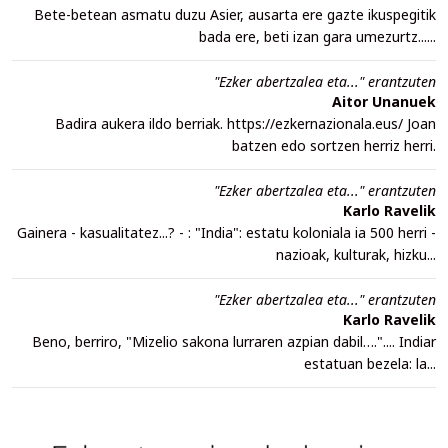
Bete-betean asmatu duzu Asier, ausarta ere gazte ikuspegitik
bada ere, beti izan gara umezurtz......
"Ezker abertzalea eta..." erantzuten
Aitor Unanuek
Badira aukera ildo berriak. https://ezkernazionala.eus/ Joan
batzen edo sortzen herriz herri.
"Ezker abertzalea eta..." erantzuten
Karlo Ravelik
Gainera - kasualitatez...? - : "India": estatu koloniala ia 500 herri -
nazioak, kulturak, hizku...
"Ezker abertzalea eta..." erantzuten
Karlo Ravelik
Beno, berriro, "Mizelio sakona lurraren azpian dabil….".... Indiar
estatuan bezela: la...