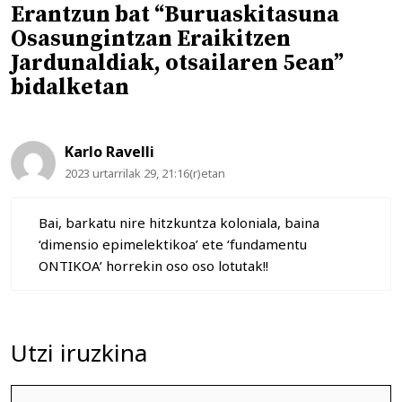
Erantzun bat “Buruaskitasuna
Osasungintzan Eraikitzen
Jardunaldiak, otsailaren 5ean”
bidalketan
Karlo Ravelli
2023 urtarrilak 29, 21:16(r)etan
Bai, barkatu nire hitzkuntza koloniala, baina
‘dimensio epimelektikoa’ ete ‘fundamentu
ONTIKOA’ horrekin oso oso lotutak!!
Utzi iruzkina
Iruzkina