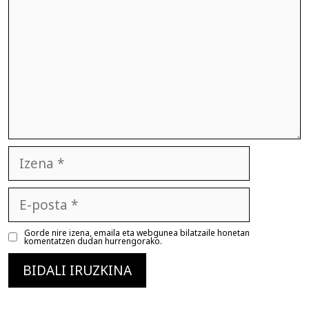
Izena
E-
posta
Gorde nire izena, emaila eta webgunea bilatzaile honetan
komentatzen dudan hurrengorako.