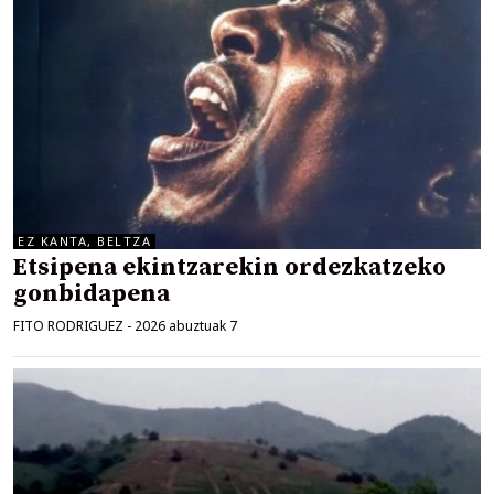
EZ KANTA, BELTZA
Etsipena ekintzarekin ordezkatzeko
gonbidapena
FITO RODRIGUEZ
-
2026 abuztuak 7