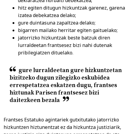
deklaratzea norbaiti debekatzea;
hitz egiten ditugun hizkuntzak garenez, garena
izatea debekatzea delako;
gure duintasuna zapaltzea delako;
bigarren mailako herritar egiten gaituelako;
jatorrizko hizkuntzak beste batzuk diren
lurraldeetan frantsesez bizi nahi dutenak
pribilegiatzen dituelako.
gure lurraldeetan gure hizkuntzetan
bizitzeko dugun zilegizko eskubidea
errespetatzea eskatzen dugu, frantses
hiztunak Parisen frantsesez bizi
daitezkeen bezala
Frantses Estatuko agintariek gutxitutako jatorrizko
hizkuntzen hiztunentzat ez da hizkuntza justiziarik,