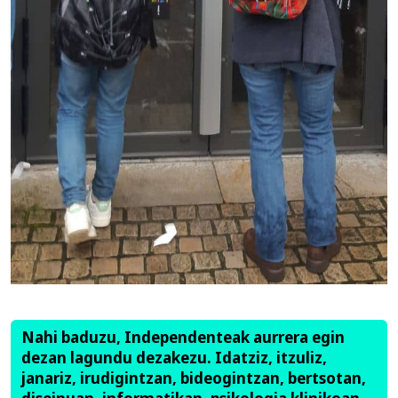
Nahi baduzu, Independenteak aurrera egin
dezan lagundu dezakezu. Idatziz, itzuliz,
janariz, irudigintzan, bideogintzan, bertsotan,