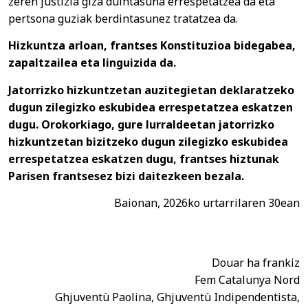
zeren justizia giza duintasuna errespetatzea da eta
pertsona guziak berdintasunez tratatzea da.
Hizkuntza arloan, frantses Konstituzioa bidegabea,
zapaltzailea eta linguizida da.
Jatorrizko hizkuntzetan auzitegietan deklaratzeko
dugun zilegizko eskubidea errespetatzea eskatzen
dugu. Orokorkiago, gure lurraldeetan jatorrizko
hizkuntzetan bizitzeko dugun zilegizko eskubidea
errespetatzea eskatzen dugu, frantses hiztunak
Parisen frantsesez bizi daitezkeen bezala.
Baionan, 2026ko urtarrilaren 30ean
Douar ha frankiz
Fem Catalunya Nord
Ghjuventù Paolina, Ghjuventù Indipendentista,