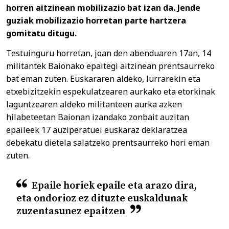
horren aitzinean mobilizazio bat izan da. Jende
guziak mobilizazio horretan parte hartzera
gomitatu ditugu.
Testuinguru horretan, joan den abenduaren 17an, 14
militantek Baionako epaitegi aitzinean prentsaurreko
bat eman zuten. Euskararen aldeko, lurrarekin eta
etxebizitzekin espekulatzearen aurkako eta etorkinak
laguntzearen aldeko militanteen aurka azken
hilabeteetan Baionan izandako zonbait auzitan
epaileek 17 auziperatuei euskaraz deklaratzea
debekatu dietela salatzeko prentsaurreko hori eman
zuten.
Epaile horiek epaile eta arazo dira,
eta ondorioz ez dituzte euskaldunak
zuzentasunez epaitzen