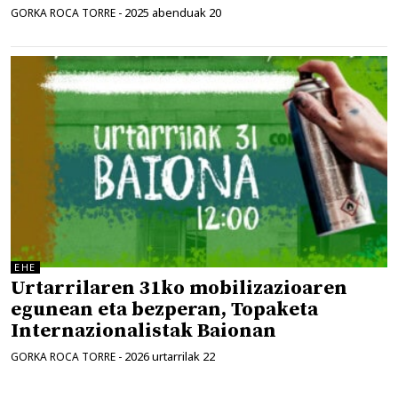
2025 abenduak 20
GORKA ROCA TORRE
-
EHE
Urtarrilaren 31ko mobilizazioaren
egunean eta bezperan, Topaketa
Internazionalistak Baionan
2026 urtarrilak 22
GORKA ROCA TORRE
-