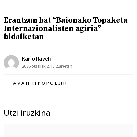
Erantzun bat “Baionako Topaketa
Internazionalisten agiria”
bidalketan
Karlo Raveli
2026 otsailak 2, 15:22(r)etan
A V A N T I P O P O L I ! ! !
Utzi iruzkina
Iruzkina