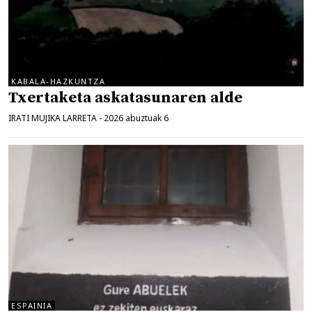
KABALA-HAZKUNTZA
Txertaketa askatasunaren alde
IRATI MUJIKA LARRETA
-
2026 abuztuak 6
ESPAINIA