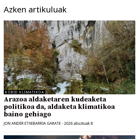
Azken artikuluak
KOBID KLIMATIKOA
Arazoa aldaketaren kudeaketa
politikoa da, aldaketa klimatikoa
baino gehiago
JON ANDER ETXEBARRIA GARATE
-
2026 abuztuak 8