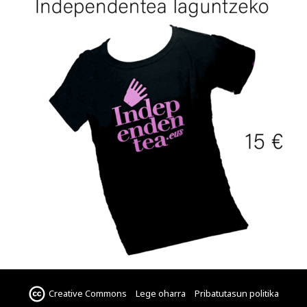
Creative Commons
Lege oharra
Pribatutasun politika