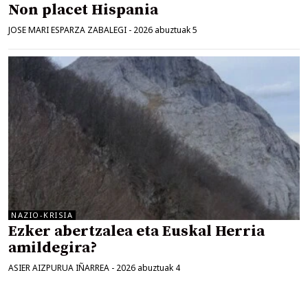
Non placet Hispania
JOSE MARI ESPARZA ZABALEGI
-
2026 abuztuak 5
NAZIO-KRISIA
Ezker abertzalea eta Euskal Herria
amildegira?
ASIER AIZPURUA IÑARREA
-
2026 abuztuak 4