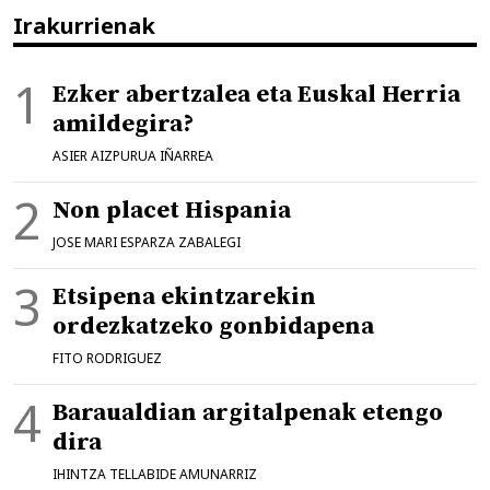
Irakurrienak
Ezker abertzalea eta Euskal Herria
amildegira?
ASIER AIZPURUA IÑARREA
Non placet Hispania
JOSE MARI ESPARZA ZABALEGI
Etsipena ekintzarekin
ordezkatzeko gonbidapena
FITO RODRIGUEZ
Baraualdian argitalpenak etengo
dira
IHINTZA TELLABIDE AMUNARRIZ