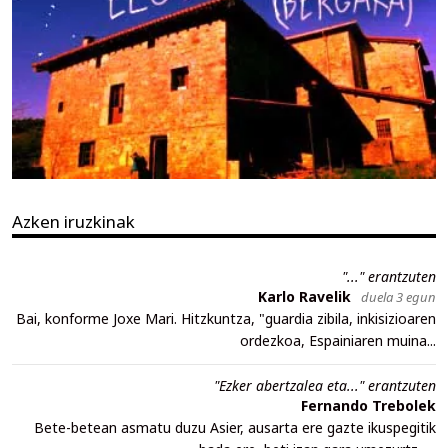
Azken iruzkinak
"..." erantzuten
Karlo Ravelik
duela 3 egun
Bai, konforme Joxe Mari. Hitzkuntza, "guardia zibila, inkisizioaren
ordezkoa, Espainiaren muina...
"Ezker abertzalea eta..." erantzuten
Fernando Trebolek
Bete-betean asmatu duzu Asier, ausarta ere gazte ikuspegitik