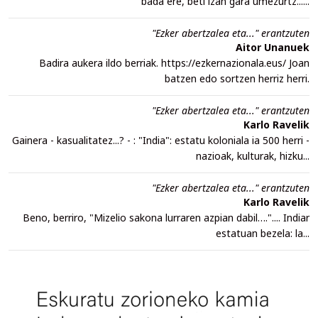
bada ere, beti izan gara umezurtz......
"Ezker abertzalea eta..." erantzuten
Aitor Unanuek
Badira aukera ildo berriak. https://ezkernazionala.eus/ Joan
batzen edo sortzen herriz herri.
"Ezker abertzalea eta..." erantzuten
Karlo Ravelik
Gainera - kasualitatez...? - : "India": estatu koloniala ia 500 herri -
nazioak, kulturak, hizku...
"Ezker abertzalea eta..." erantzuten
Karlo Ravelik
Beno, berriro, "Mizelio sakona lurraren azpian dabil….".... Indiar
estatuan bezela: la...