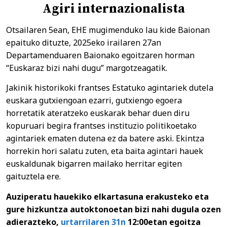
Agiri internazionalista
Otsailaren 5ean, EHE mugimenduko lau kide Baionan
epaituko dituzte, 2025eko irailaren 27an
Departamenduaren Baionako egoitzaren horman
“Euskaraz bizi nahi dugu” margotzeagatik.
Jakinik historikoki frantses Estatuko agintariek dutela
euskara gutxiengoan ezarri, gutxiengo egoera
horretatik ateratzeko euskarak behar duen diru
kopuruari begira frantses instituzio politikoetako
agintariek ematen dutena ez da batere aski. Ekintza
horrekin hori salatu zuten, eta baita agintari hauek
euskaldunak bigarren mailako herritar egiten
gaituztela ere.
Auziperatu hauekiko elkartasuna erakusteko eta
gure hizkuntza autoktonoetan bizi nahi dugula ozen
adierazteko,
urtarrilaren 31n
12:00etan egoitza