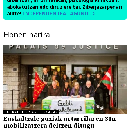
diseinuan, informatikan, psikologia klinikoan,
abokatutzan edo diruz ere bai. Ziberjazarpenari
aurre!
INDEPENDENTEA LAGUNDU >
Honen harira
EUSKAL HERRIAN EUSKARAZ
Euskaltzale guziak urtarrilaren 31n
mobilizatzera deitzen ditugu