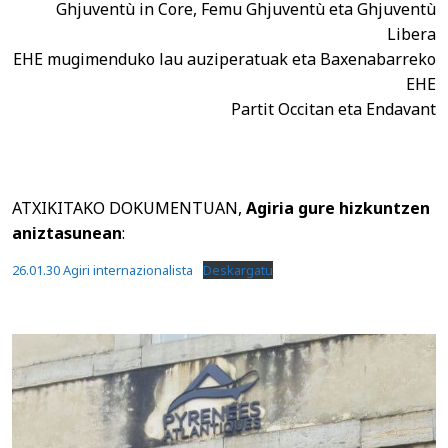
Ghjuventù in Core, Femu Ghjuventù eta Ghjuventù
Libera
EHE mugimenduko lau auziperatuak eta Baxenabarreko
EHE
Partit Occitan eta Endavant
ATXIKITAKO DOKUMENTUAN,
Agiria gure hizkuntzen
aniztasunean
:
26.01.30 Agiri internazionalista
Deskargatu