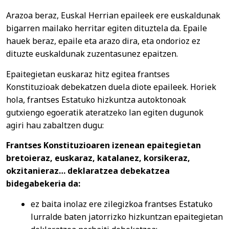
Arazoa beraz, Euskal Herrian epaileek ere euskaldunak
bigarren mailako herritar egiten dituztela da. Epaile
hauek beraz, epaile eta arazo dira, eta ondorioz ez
dituzte euskaldunak zuzentasunez epaitzen.
Epaitegietan euskaraz hitz egitea frantses
Konstituzioak debekatzen duela diote epaileek. Horiek
hola, frantses Estatuko hizkuntza autoktonoak
gutxiengo egoeratik ateratzeko lan egiten dugunok
agiri hau zabaltzen dugu:
Frantses Konstituzioaren izenean epaitegietan
bretoieraz, euskaraz, katalanez, korsikeraz,
okzitanieraz… deklaratzea debekatzea
bidegabekeria da:
ez baita inolaz ere zilegizkoa frantses Estatuko
lurralde baten jatorrizko hizkuntzan epaitegietan