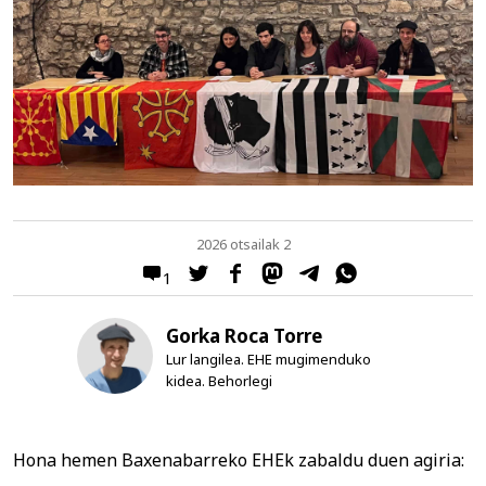
2026 otsailak 2
1
Gorka Roca Torre
Lur langilea. EHE mugimenduko
kidea. Behorlegi
Hona hemen Baxenabarreko EHEk zabaldu duen agiria: