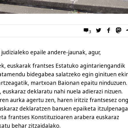
3
judizialeko epaile andere-jaunak, agur,
ek, euskarak frantses Estatuko agintariengandik
atamendu bidegabea salatzeko egin ginituen eki
rtzeagatik, martxoan Baionan epaitu ninduzuen.
 euskaraz deklaratu nahi nuela adierazi nizuen.
n aurka agertu zen, haren iritziz frantsesez ong
uskaraz deklaratzen banuen epaiketa itzulpenaga
eta frantses Konstituzioaren arabera euskaraz
atu behar zitzaidalako.