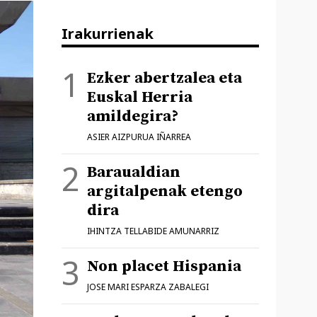
Irakurrienak
Ezker abertzalea eta
Euskal Herria
amildegira?
ASIER AIZPURUA IÑARREA
Baraualdian
argitalpenak etengo
dira
IHINTZA TELLABIDE AMUNARRIZ
Non placet Hispania
JOSE MARI ESPARZA ZABALEGI