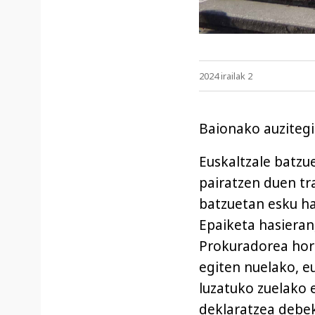
2024 irailak 2
Baionako auzitegi 
Euskaltzale batzu
pairatzen duen tr
batzuetan esku ha
Epaiketa hasieran,
Prokuradorea horre
egiten nuelako, e
luzatuko zuelako 
deklaratzea debek