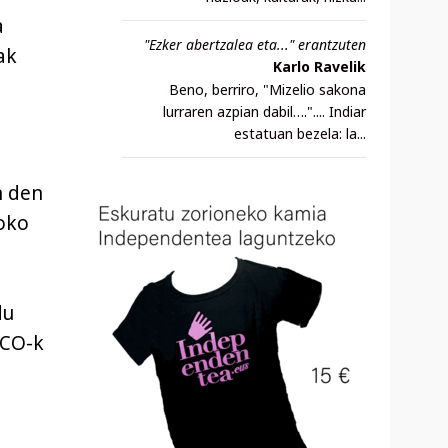
a
"Ezker abertzalea eta..." erantzuten
ak
Karlo Ravelik
Beno, berriro, "Mizelio sakona
lurraren azpian dabil….".... Indiar
estatuan bezela: la...
n den
oko
du
SCO-k