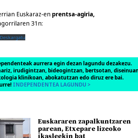
Herrian Euskaraz-en
prentsa-agiria,
gorrilaren 31n:
Deskargatu
ependenteak aurrera egin dezan lagundu dezakezu.
anariz, irudigintzan, bideogintzan, bertsotan, diseinuan
ologia klinikoan, abokatutzan edo diruz ere bai.
urre!
INDEPENDENTEA LAGUNDU >
Euskararen zapalkuntzaren
parean, Etxepare lizeoko
ikasleekin bat