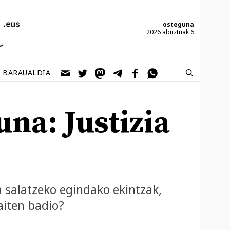
osteguna
2026 abuztuak 6
BARAUALDIA
na: Justizia
a salatzeko egindako ekintzak,
aiten badio?