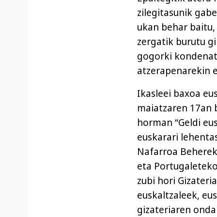
zilegitasunik gab
ukan behar baitu,
zergatik burutu g
gogorki kondenat
atzerapenarekin e
Ikasleei baxoa eu
maiatzaren 17an 
horman “Geldi eus
euskarari lehenta
Nafarroa Beherek
eta Portugaletek
zubi hori Gizateri
euskaltzaleek, eu
gizateriaren ondar