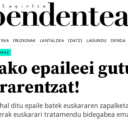
TEKA
IRUZKINAK
LANTALDEA
IDATZI
LAGUNDU
DENDA
ARAZ
ako epaileei gutu
rarentzat!
hal ditu epaile batek euskararen zapalket
berak euskarari tratamendu bidegabea em