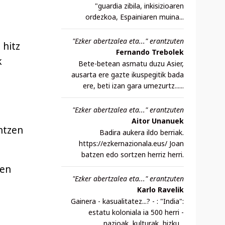
"guardia zibila, inkisizioaren
ordezkoa, Espainiaren muina...
"Ezker abertzalea eta..." erantzuten
 hitz
Fernando Trebolek
k
Bete-betean asmatu duzu Asier,
ausarta ere gazte ikuspegitik bada
ere, beti izan gara umezurtz......
"Ezker abertzalea eta..." erantzuten
Aitor Unanuek
ntzen
Badira aukera ildo berriak.
https://ezkernazionala.eus/ Joan
batzen edo sortzen herriz herri.
zen
"Ezker abertzalea eta..." erantzuten
Karlo Ravelik
Gainera - kasualitatez...? - : "India":
estatu koloniala ia 500 herri -
nazioak, kulturak, hizku...