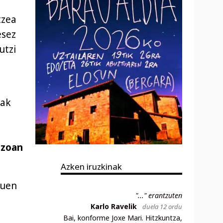
tzea
esez
utzi
rak
azoan
Azken iruzkinak
nuen
"..." erantzuten
Karlo Ravelik
duela 12 ordu
Bai, konforme Joxe Mari. Hitzkuntza,