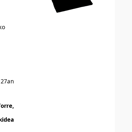
ko
 27an
orre,
kidea