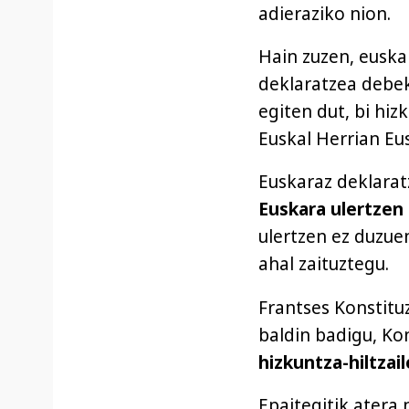
adieraziko nion.
Hain zuzen, euska
deklaratzea debeka
egiten dut, bi hiz
Euskal Herrian Eu
Euskaraz deklarat
Euskara ulertzen
ulertzen ez duzue
ahal zaituztegu.
Frantses Konstitu
baldin badigu, Ko
hizkuntza-hiltzai
Epaitegitik atera 