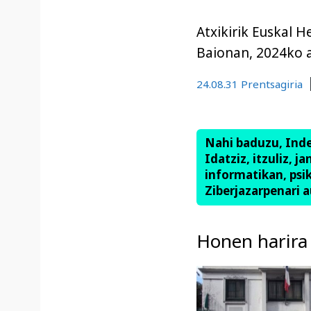
Atxikirik Euskal 
Baionan, 2024ko a
24.08.31 Prentsagiria
Nahi baduzu, Ind
Idatziz, itzuliz, j
informatikan, psik
Ziberjazarpenari a
Honen harira