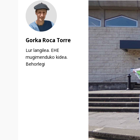
Gorka Roca Torre
Lur langilea. EHE
mugimenduko kidea.
Behorlegi