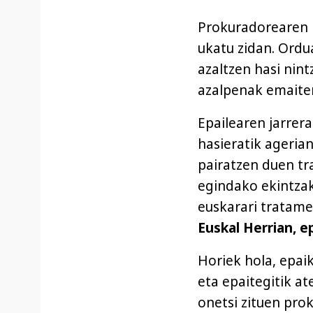
Prokuradorearen i
ukatu zidan. Ordu
azaltzen hasi nint
azalpenak emaite
Epailearen jarrer
hasieratik ageria
pairatzen duen t
egindako ekintzak
euskarari tratam
Euskal Herrian, ep
Horiek hola, epai
eta epaitegitik at
onetsi zituen prok