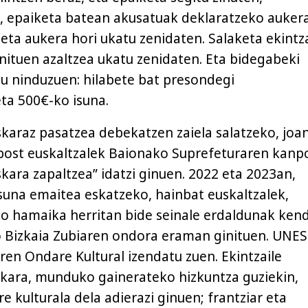
e, epaiketa batean akusatuak deklaratzeko auker
 eta aukera hori ukatu zenidaten. Salaketa ekintz
inituen azaltzea ukatu zenidaten. Eta bidegabeki
u ninduzuen: hilabete bat presondegi
ta 500€-ko isuna.
skaraz pasatzea debekatzen zaiela salatzeko, joa
bost euskaltzalek Baionako Suprefeturaren kanp
kara zapaltzea” idatzi ginuen. 2022 eta 2023an,
suna emaitea eskatzeko, hainbat euskaltzalek,
o hamaika herritan bide seinale erdaldunak ken
o Bizkaia Zubiaren ondora eraman ginituen. UNE
aren Ondare Kultural izendatu zuen. Ekintzaile
skara, munduko gainerateko hizkuntza guziekin,
e kulturala dela adierazi ginuen; frantziar eta