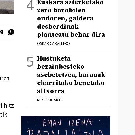
Euskara azterketako
zero borobilen
ondoren, galdera
desberdinak
planteatu behar dira
OSKAR CABALLERO
Hustuketa
bezainbesteko
asebetetzea, barauak
ntza
ekarritako benetako
altxorra
MIKEL UGARTE
i hitz
tik