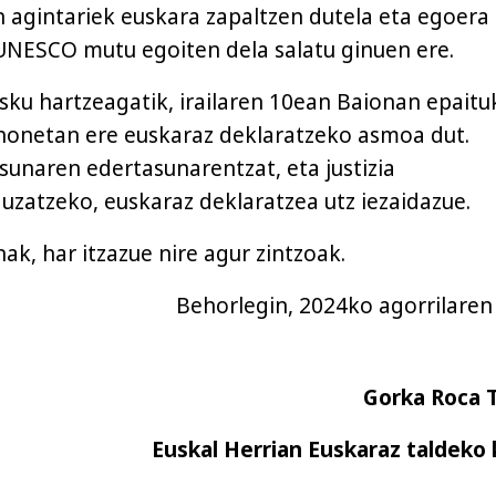
n agintariek euskara zapaltzen dutela eta egoera
UNESCO mutu egoiten dela salatu ginuen ere.
sku hartzeagatik, irailaren 10ean Baionan epaitu
honetan ere euskaraz deklaratzeko asmoa dut.
sunaren edertasunarentzat, eta justizia
uzatzeko, euskaraz deklaratzea utz iezaidazue.
ak, har itzazue nire agur zintzoak.
Behorlegin, 2024ko agorrilaren
Gorka Roca T
Euskal Herrian Euskaraz taldeko 