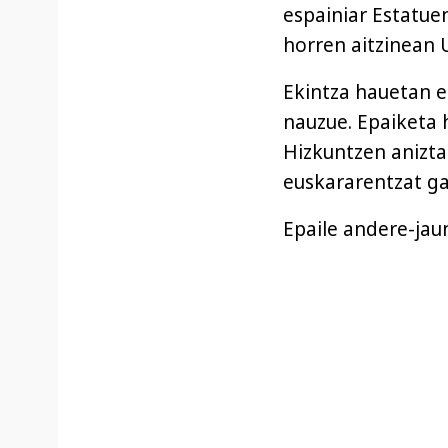
espainiar Estatue
horren aitzinean 
Ekintza hauetan e
nauzue. Epaiketa 
Hizkuntzen anizta
euskararentzat ga
Epaile andere-jaun