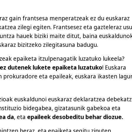
raz gain frantsesa menperatzeak ez du euskaraz
tzea zilegi egiten. Frantsesez eta gazteleraz usu
kuntza hauek biziki maite ditut, baina euskalduno
skaraz bizitzeko zilegitasuna badugu.
zeak epaiketa itzulpenagatik luzatuko lukeela?
 ez dutenek lukete epaiketa luzatuko
! Euskara
n prokuradore eta epaileak, euskara ikasten lagu
zioak euskaldunoi euskaraz deklaratzea debekat
nstituzio bidegabea, gizatasunik gabekoa eta
lea da
, eta
epaileek desobeditu behar diozue.
nintzen beraz, eta epaiketa segitu zinuten,