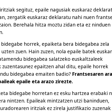
ritziak segituz, epaile nagusiak euskaraz deklara
an, zergatik euskaraz deklaratu nahi nuen frants
zaion. Berehala hitza moztu zidan eta ez ninduen 
n.
a bidegabe horrek, epaiketa bera bidegabea zela
n uzten zuen. Hain zuzen, nola epaile batek euska
ratamendu bidegabea salatzeko euskaltzaleek
 zuzentasunez epaitzen ahal ditu, epaile horrek
endu bidegabea emaiten badio?
Frantsesaren ar
aileak epaile eta arazo zirezte.
keta bidegabe horretan ez esku hartzea erabaki 
era nintzen. Epaileak mintzatzen utzi baninduen,
uradorearen iritziak ez zirela justifikazio zuzenak