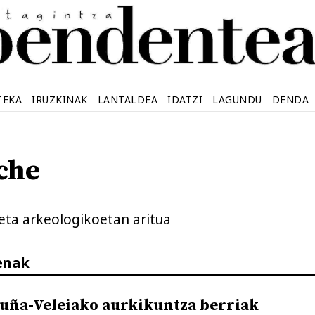
TEKA
IRUZKINAK
LANTALDEA
IDATZI
LAGUNDU
DENDA
che
eta arkeologikoetan aritua
enak
ruña-Veleiako aurkikuntza berriak