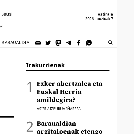
ostirala
2026 abuztuak 7
BARAUALDIA
Irakurrienak
Ezker abertzalea eta
Euskal Herria
amildegira?
ASIER AIZPURUA IÑARREA
Baraualdian
argitalpenak etengo