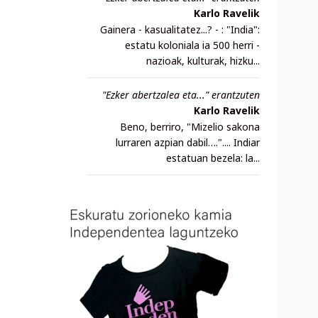
Karlo Ravelik
Gainera - kasualitatez...? - : "India":
estatu koloniala ia 500 herri -
nazioak, kulturak, hizku...
"Ezker abertzalea eta..." erantzuten
Karlo Ravelik
Beno, berriro, "Mizelio sakona
lurraren azpian dabil….".... Indiar
estatuan bezela: la...