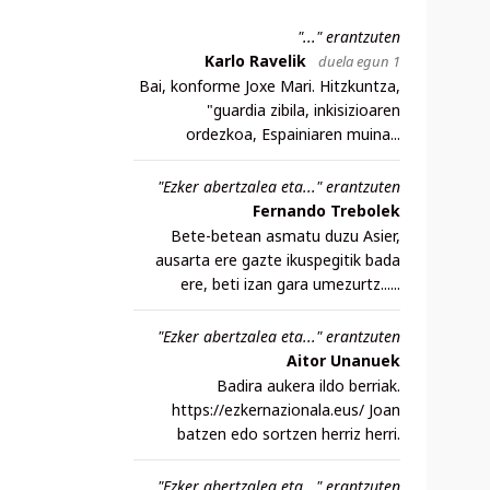
"..." erantzuten
Karlo Ravelik
duela egun 1
Bai, konforme Joxe Mari. Hitzkuntza,
"guardia zibila, inkisizioaren
ordezkoa, Espainiaren muina...
"Ezker abertzalea eta..." erantzuten
Fernando Trebolek
Bete-betean asmatu duzu Asier,
ausarta ere gazte ikuspegitik bada
ere, beti izan gara umezurtz......
"Ezker abertzalea eta..." erantzuten
Aitor Unanuek
Badira aukera ildo berriak.
https://ezkernazionala.eus/ Joan
batzen edo sortzen herriz herri.
"Ezker abertzalea eta..." erantzuten