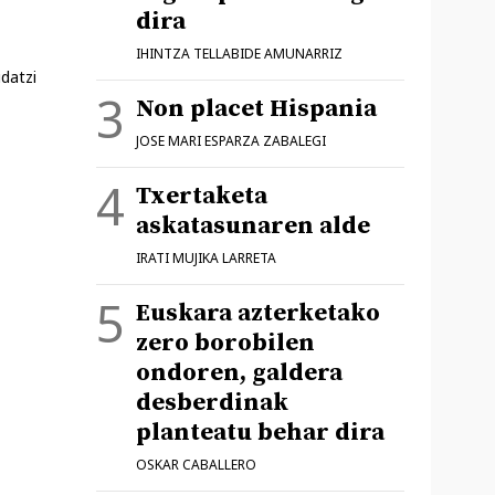
dira
IHINTZA TELLABIDE AMUNARRIZ
datzi
Non placet Hispania
JOSE MARI ESPARZA ZABALEGI
Txertaketa
askatasunaren alde
IRATI MUJIKA LARRETA
Euskara azterketako
zero borobilen
ondoren, galdera
desberdinak
planteatu behar dira
OSKAR CABALLERO