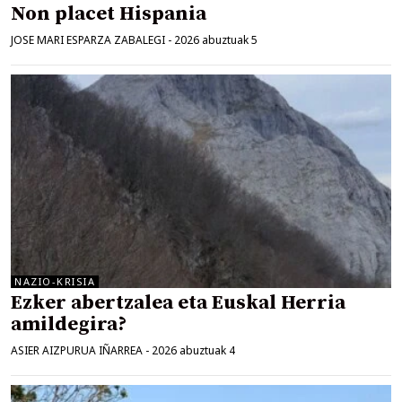
Non placet Hispania
JOSE MARI ESPARZA ZABALEGI
-
2026 abuztuak 5
NAZIO-KRISIA
Ezker abertzalea eta Euskal Herria
amildegira?
ASIER AIZPURUA IÑARREA
-
2026 abuztuak 4