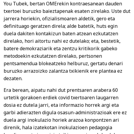
You Tubek, bertan OMErekin kontraesanean dauden
txertoei buruzko baieztapenak esaten zirelako. Uste dut
jarrera horiekin, ofizialismoaren aldetik, gero eta
definituago geratzen direla; alde batetik, huts egin
duela dakiten kontakizun baten atzean ezkutatzen
direlako, hori aitortu nahi ez dutelako; eta, bestetik,
batere demokraziarik eta zentzu kritikorik gabeko
metodoekin ezkutatzen direlako, pertsonen
pentsamendua blokeatzeko helburuz, gertatu denari
buruzko arrazoizko zalantza txikienik ere plantea ez
dezaten.
Era berean, aipatu nahi dut prentsaren arabera 60
urtetik gorakoen erdiek covid txertoaren laugarren
dosia ez dutela jarri, eta informazio horrek argi eta
garbi adierazten digula osasun-administrazioak ere ez
duela argi inokulazio horiek arazoa konpontzen ari
direnik, hala izatekotan inokulazioen pedagogia