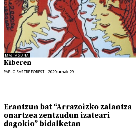
MAITASUNA
Kiberen
2020 urriak 29
PABLO SASTRE FOREST
-
Erantzun bat “Arrazoizko zalantza
onartzea zentzudun izateari
dagokio” bidalketan