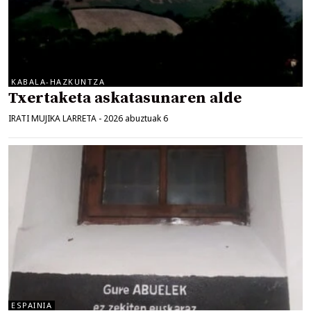
KABALA-HAZKUNTZA
Txertaketa askatasunaren alde
IRATI MUJIKA LARRETA
-
2026 abuztuak 6
ESPAINIA