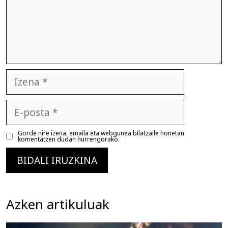
Izena
E-
posta
Gorde nire izena, emaila eta webgunea bilatzaile honetan
komentatzen dudan hurrengorako.
Azken artikuluak