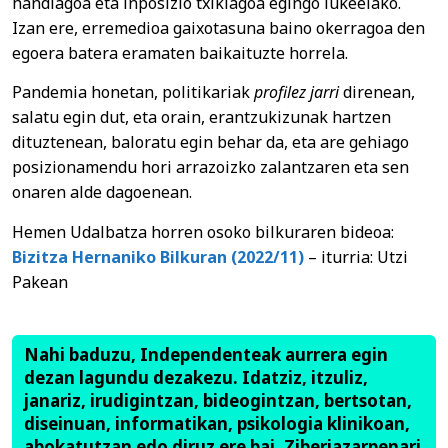
handiagoa eta inposizio txikiagoa egingo lukeelako.
Izan ere, erremedioa gaixotasuna baino okerragoa den
egoera batera eramaten baikaituzte horrela.
Pandemia honetan, politikariak
profilez jarri
direnean,
salatu egin dut, eta orain, erantzukizunak hartzen
dituztenean, baloratu egin behar da, eta are gehiago
posizionamendu hori arrazoizko zalantzaren eta sen
onaren alde dagoenean.
Hemen Udalbatza horren osoko bilkuraren bideoa:
Bizitza Hernaniko Bilkuran (2022/11)
– iturria: Utzi
Pakean
Nahi baduzu, Independenteak aurrera egin
dezan lagundu dezakezu. Idatziz, itzuliz,
janariz, irudigintzan, bideogintzan, bertsotan,
diseinuan, informatikan, psikologia klinikoan,
abokatutzan edo diruz ere bai. Ziberjazarpenari