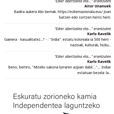
"Ezker abertzalea eta..." erantzuten
Aitor Unanuek
Badira aukera ildo berriak. https://ezkernazionala.eus/ Joan
batzen edo sortzen herriz herri.
"Ezker abertzalea eta..." erantzuten
Karlo Ravelik
Gainera - kasualitatez...? - : "India": estatu koloniala ia 500 herri -
nazioak, kulturak, hizku...
"Ezker abertzalea eta..." erantzuten
Karlo Ravelik
Beno, berriro, "Mizelio sakona lurraren azpian dabil….".... Indiar
estatuan bezela: la...