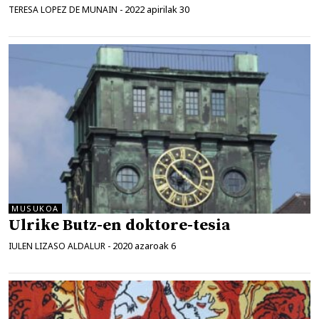
2022 apirilak 30
TERESA LOPEZ DE MUNAIN
-
MUSUKOA
Ulrike Butz-en doktore-tesia
2020 azaroak 6
IULEN LIZASO ALDALUR
-