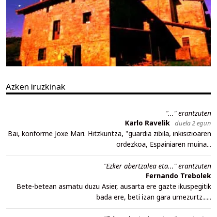
Azken iruzkinak
"..." erantzuten
Karlo Ravelik
duela 2 egun
Bai, konforme Joxe Mari. Hitzkuntza, "guardia zibila, inkisizioaren
ordezkoa, Espainiaren muina...
"Ezker abertzalea eta..." erantzuten
Fernando Trebolek
Bete-betean asmatu duzu Asier, ausarta ere gazte ikuspegitik
bada ere, beti izan gara umezurtz......