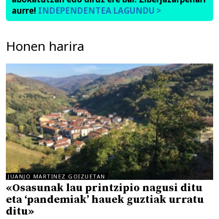
aurre!
INDEPENDENTEA LAGUNDU >
Honen harira
JUANJO MARTINEZ GOIZUETAN
«Osasunak lau printzipio nagusi ditu
eta ‘pandemiak’ hauek guztiak urratu
ditu»