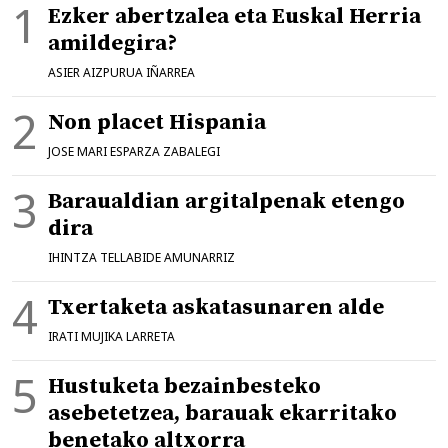
Ezker abertzalea eta Euskal Herria
amildegira?
ASIER AIZPURUA IÑARREA
Non placet Hispania
JOSE MARI ESPARZA ZABALEGI
Baraualdian argitalpenak etengo
dira
IHINTZA TELLABIDE AMUNARRIZ
Txertaketa askatasunaren alde
IRATI MUJIKA LARRETA
Hustuketa bezainbesteko
asebetetzea, barauak ekarritako
benetako altxorra