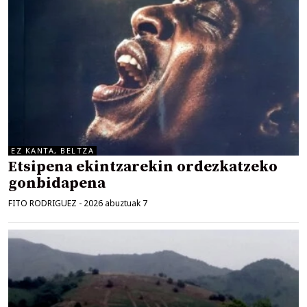
EZ KANTA, BELTZA
Etsipena ekintzarekin ordezkatzeko
gonbidapena
FITO RODRIGUEZ
-
2026 abuztuak 7