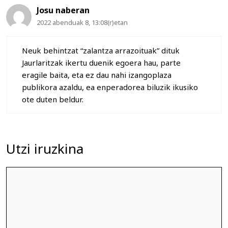
Josu naberan
2022 abenduak 8, 13:08(r)etan
Neuk behintzat “zalantza arrazoituak” dituk
Jaurlaritzak ikertu duenik egoera hau, parte
eragile baita, eta ez dau nahi izangoplaza
publikora azaldu, ea enperadorea biluzik ikusiko
ote duten beldur.
Utzi iruzkina
Iruzkina