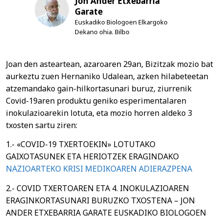
Jon Ander Etxebarria
Garate
Euskadiko Biologoen Elkargoko
Dekano ohia. Bilbo
Joan den asteartean, azaroaren 29an, Bizitzak mozio bat
aurkeztu zuen Hernaniko Udalean, azken hilabeteetan
atzemandako gain-hilkortasunari buruz, ziurrenik
Covid-19aren produktu geniko esperimentalaren
inokulazioarekin lotuta, eta mozio horren aldeko 3
txosten sartu ziren:
1.- «COVID-19 TXERTOEKIN» LOTUTAKO
GAIXOTASUNEK ETA HERIOTZEK ERAGINDAKO
NAZIOARTEKO KRISI MEDIKOAREN ADIERAZPENA
2.- COVID TXERTOAREN ETA 4. INOKULAZIOAREN
ERAGINKORTASUNARI BURUZKO TXOSTENA – JON
ANDER ETXEBARRIA GARATE EUSKADIKO BIOLOGOEN