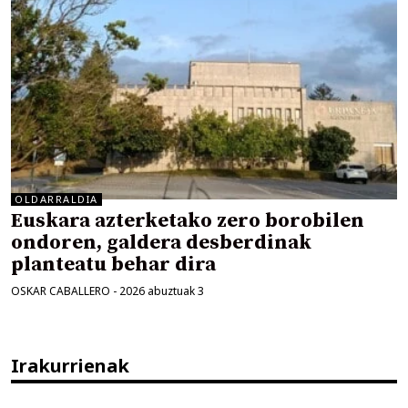
OLDARRALDIA
Euskara azterketako zero borobilen
ondoren, galdera desberdinak
planteatu behar dira
OSKAR CABALLERO
-
2026 abuztuak 3
Irakurrienak