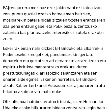
EAJren jarrera mozioaz ezer jakin nahi ez izatea izan
zen, puntu guztiei ezezko botoa eman baitzien,
mozioarekin batera bidali zitzaien txosten erantsiaren
azalpena entzun gabe, eta PSEk bezala, zentzuzko
zalantza bat planteatzeko interesik ez zutela erakutsi
zuen.
Eskerrak eman nahi dizkiet EH Bilduko eta Elkarrekin
Podemoseko zinegotziei, pandemiarekin gertatu
denarekin eta gertatzen ari denarekin arrazoitzeko eta
espiritu kritikoa mantentzeko erakutsi duten
prestutasunagatik, arrazoizko zalantzaren eta sen
onaren alde eginez. Esker on horretan, EH Bilduko
alkate Xabier Lertxundi Asteasuinzarra jaunaren tratu
bikaina azpimarratu nahi nuke.
Ofizialismoa hainbesteraino iritsi da, ezen Hernaniko
Udaleko osoko bilkuraren bideoa zentsuratu egin baitu