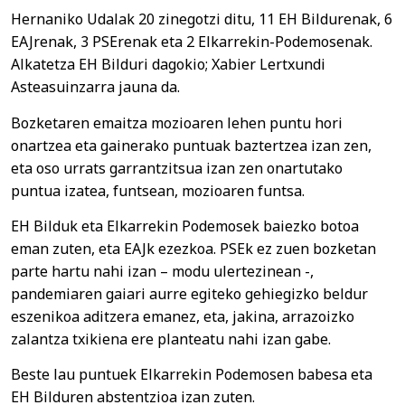
Hernaniko Udalak 20 zinegotzi ditu, 11 EH Bildurenak, 6
EAJrenak, 3 PSErenak eta 2 Elkarrekin-Podemosenak.
Alkatetza EH Bilduri dagokio; Xabier Lertxundi
Asteasuinzarra jauna da.
Bozketaren emaitza mozioaren lehen puntu hori
onartzea eta gainerako puntuak baztertzea izan zen,
eta oso urrats garrantzitsua izan zen onartutako
puntua izatea, funtsean, mozioaren funtsa.
EH Bilduk eta Elkarrekin Podemosek baiezko botoa
eman zuten, eta EAJk ezezkoa. PSEk ez zuen bozketan
parte hartu nahi izan – modu ulertezinean -,
pandemiaren gaiari aurre egiteko gehiegizko beldur
eszenikoa aditzera emanez, eta, jakina, arrazoizko
zalantza txikiena ere planteatu nahi izan gabe.
Beste lau puntuek Elkarrekin Podemosen babesa eta
EH Bilduren abstentzioa izan zuten.