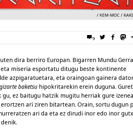
/ KEM-MOC / KAK
9
uten dira berriro Europan. Bigarren Mundu Gerr
a eta miseria esportatu ditugu beste kontinente
lde azpigaratuetara, eta oraingoan gainera dato
gizarte baketsu
hipokritarekin erein duguna. Gure
k gu, ez baitugu hatzik mugitu herriak gure izene
erortzen ari ziren bitartean. Orain, sortu dugun p
 hurreratzen ari da eta ez dirudi inor edo inor gutx
 denik.