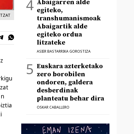
Abaigarren alde
egiteko,
ITZAT
transhumanismoak
Abaigartik alde
egiteko ordua
litzateke
ASIER BASTARRIKA GOROSTIZA
az
Euskara azterketako
zero borobilen
rkigu
ondoren, galdera
tzat
desberdinak
an
planteatu behar dira
iztia
OSKAR CABALLERO
i