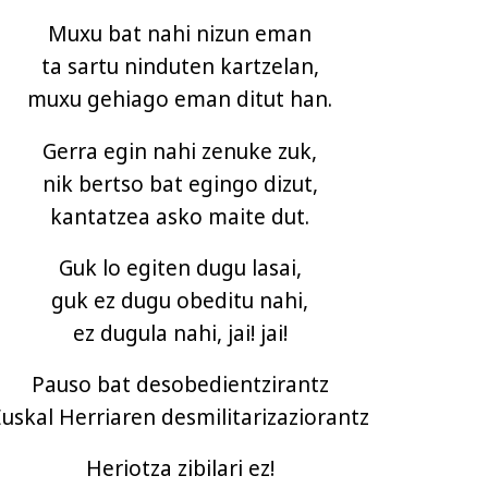
Muxu bat nahi nizun eman
ta sartu ninduten kartzelan,
muxu gehiago eman ditut han.
Gerra egin nahi zenuke zuk,
nik bertso bat egingo dizut,
kantatzea asko maite dut.
Guk lo egiten dugu lasai,
guk ez dugu obeditu nahi,
ez dugula nahi, jai! jai!
Pauso bat desobedientzirantz
Euskal Herriaren desmilitarizaziorantz
Heriotza zibilari ez!