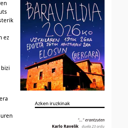
ren
uts
sterik
n ez
bizi
era
Azken iruzkinak
duren
"..." erantzuten
Karlo Ravelik
duela 23 ordu