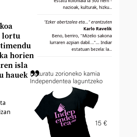
estatu koloniala ia 500 herri -
nazioak, kulturak, hizku...
"Ezker abertzalea eta..." erantzuten
zkoa
Karlo Ravelik
 lortu
Beno, berriro, "Mizelio sakona
lurraren azpian dabil….".... Indiar
ntimendu
estatuan bezela: la...
ka horien
ren isla
tu hauek
Eta
izan