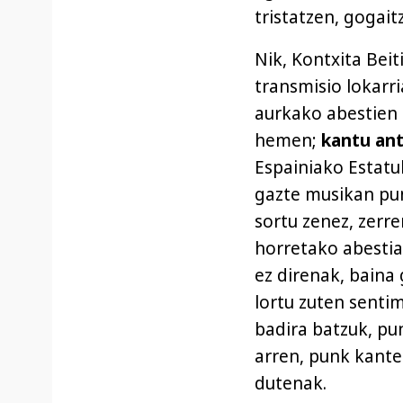
tristatzen, gogai
Nik, Kontxita Bei
transmisio lokarri
aurkako abestien 
hemen;
kantu ant
Espainiako Estat
gazte musikan pu
sortu zenez, zerr
horretako abestia
ez direnak, baina
lortu zuten sentim
badira batzuk, pun
arren, punk kante
dutenak.