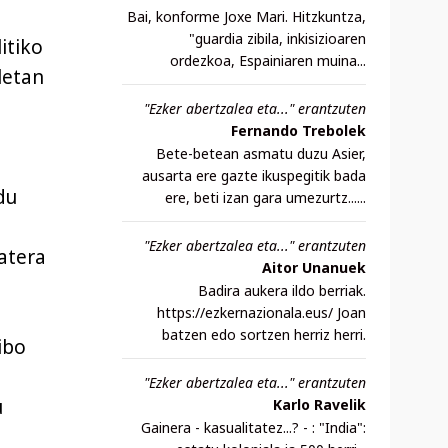
a
Bai, konforme Joxe Mari. Hitzkuntza,
"guardia zibila, inkisizioaren
itiko
ordezkoa, Espainiaren muina...
letan
"Ezker abertzalea eta..." erantzuten
Fernando Trebolek
Bete-betean asmatu duzu Asier,
ausarta ere gazte ikuspegitik bada
du
ere, beti izan gara umezurtz......
"Ezker abertzalea eta..." erantzuten
batera
Aitor Unanuek
Badira aukera ildo berriak.
https://ezkernazionala.eus/ Joan
batzen edo sortzen herriz herri.
ibo
"Ezker abertzalea eta..." erantzuten
u
Karlo Ravelik
Gainera - kasualitatez...? - : "India":