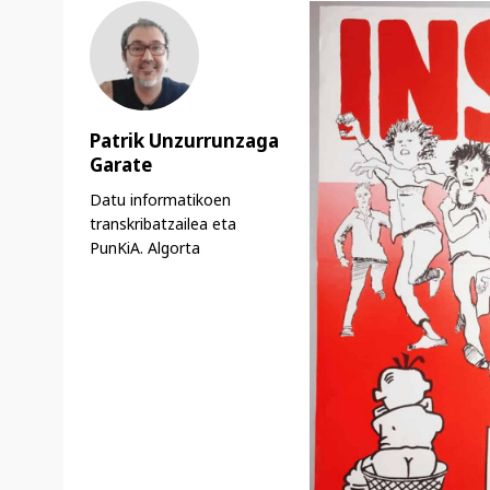
Patrik Unzurrunzaga
Garate
Datu informatikoen
transkribatzailea eta
PunKiA. Algorta