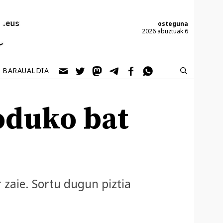
osteguna
2026 abuztuak 6
BARAUALDIA
oduko bat
 zaie. Sortu dugun piztia