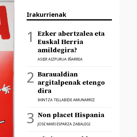
Irakurrienak
Ezker abertzalea eta
Euskal Herria
amildegira?
ASIER AIZPURUA IÑARREA
Baraualdian
argitalpenak etengo
dira
IHINTZA TELLABIDE AMUNARRIZ
Non placet Hispania
JOSE MARI ESPARZA ZABALEGI