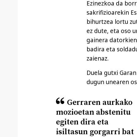
Ezinezkoa da borr
sakrifizioarekin 
bihurtzea lortu zu
ez dute, eta oso u
gainera datorkien
badira eta soldadu
zaienaz.
Duela gutxi Garan
dugun unearen oso
Gerraren aurkako
mozioetan abstenitu
egiten dira eta
isiltasun gorgarri bat