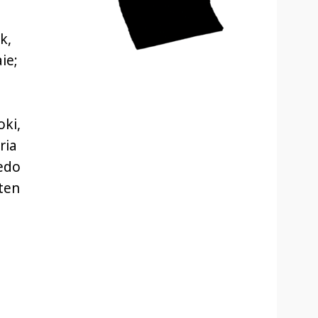
k,
ie;
oki,
ria
 edo
zten