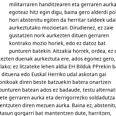
militarraren handitzearen eta gerraren aurk
egoteaz hitz egin digu, baina gero alderdi pol
hori abstenitu egiten da herritar taldeek uda
aurkeztutako mozioetan. Dirudienez, ez zaie
gustatzen nork aurkezten dituen gerraren
kontrako mozio horiek, edo ez datoz bat
punturen batekin. Aitzakia horrek, ordea, ez 
kezten duenak aurkeztuta ere, ados egonez gero,
ako; ez litzateke lehen aldia EH Bilduk PPrekin 
dituena edo Euskal Herriko udal askotan gai
onikoak diren beste batzuekin batera onartzen
 punturen batean ados ez badaude, testu alternat
ete gerraren aurka eta derrigorrezko soldadutza
 entzuten diren mezuen aurka. Baina ez, abstenit
iltasun gorgarri bat mantentzen dute, harritzen,