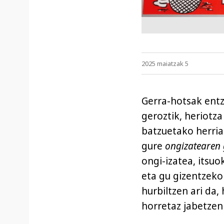
2025 maiatzak 5
Gerra-hotsak entz
geroztik, heriotz
batzuetako herria
gure
ongizatearen 
ongi-izatea, itsuo
eta gu gizentzeko 
hurbiltzen ari da,
horretaz jabetzen