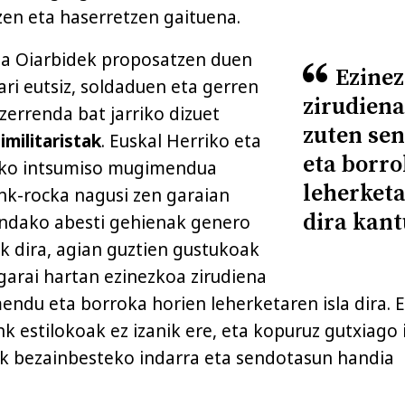
tzen eta haserretzen gaituena.
tia Oiarbidek proposatzen duen
Ezine
ari eutsiz, soldaduen eta gerren
zirudiena
zerrenda bat jarriko dizuet
zuten se
imilitaristak
. Euskal Herriko eta
eta borro
uko intsumiso mugimendua
leherketa
nk-rocka nagusi zen garaian
dira kan
endako abesti gehienak genero
k dira, agian guztien gustukoak
 garai hartan ezinezkoa zirudiena
endu eta borroka horien leherketaren isla dira. 
k estilokoak ez izanik ere, eta kopuruz gutxiago 
k bezainbesteko indarra eta sendotasun handia