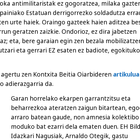
oka antimilitaristak ez gogoratzea, milaka gazte
Espainiako Estatuan derrigorrezko soldadutza erra
ten urte haiek. Oraingo gazteek haien aditzea be
rrun geratzen zaizkie. Ondorioz, ez dira jabetzen
az; eta, bere garaian egin zen bezala mobilizatze
tzari eta gerrari EZ esaten ez badiote, egokituko
 agertu zen Kontxita Beitia Oiarbideren
artikulua
 adierazgarria da.
Garan horrelako ekarpen garrantzitsu eta
beharrezkoa ateratzen zaigun bitartean, ego
arraro batean gaude, non amnesia kolektibo
moduko bat ezarri dela ematen duen. EH Bil
Idazkari Nagusiak, Arnaldo Otegik, gastu