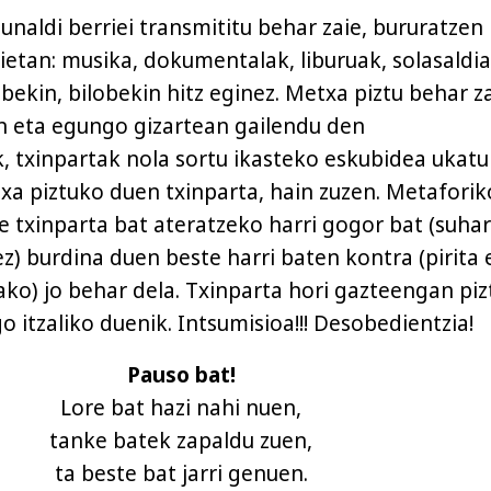
unaldi berriei transmititu behar zaie, bururatzen
ietan: musika, dokumentalak, liburuak, solasaldia
bekin, bilobekin hitz eginez. Metxa piztu behar za
an eta egungo gizartean gailendu den
, txinpartak nola sortu ikasteko eskubidea ukatu
txa piztuko duen txinparta, hain zuzen. Metaforik
e txinparta bat ateratzeko harri gogor bat (suhar
ez) burdina duen beste harri baten kontra (pirita
ako) jo behar dela. Txinparta hori gazteengan pi
 itzaliko duenik. Intsumisioa!!! Desobedientzia!
Pauso bat!
Lore bat hazi nahi nuen,
tanke batek zapaldu zuen,
ta beste bat jarri genuen.