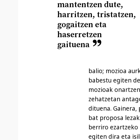
mantentzen dute,
harritzen, tristatzen,
gogaitzen eta
haserretzen
gaituena
balio; mozioa aur
babestu egiten del
mozioak onartzen 
zehatzetan antag
dituena. Gainera,
bat proposa lezak
berriro ezartzeko
egiten dira eta is