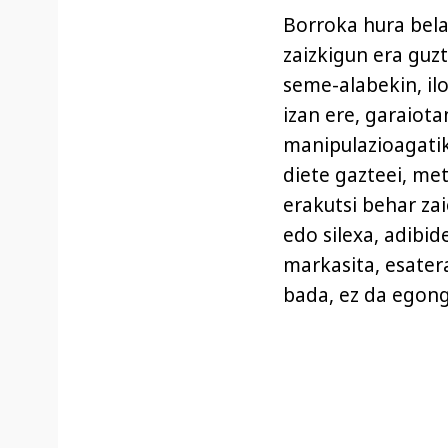
Borroka hura bela
zaizkigun era guzt
seme-alabekin, ilo
izan ere, garaiot
manipulazioagatik
diete gazteei, me
erakutsi behar zai
edo silexa, adibid
markasita, esater
bada, ez da egongo