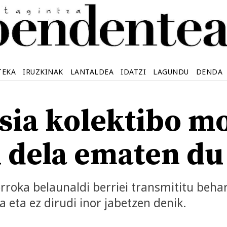
TEKA
IRUZKINAK
LANTALDEA
IDATZI
LAGUNDU
DENDA
ia kolektibo m
i dela ematen du
roka belaunaldi berriei transmititu behar
a eta ez dirudi inor jabetzen denik.