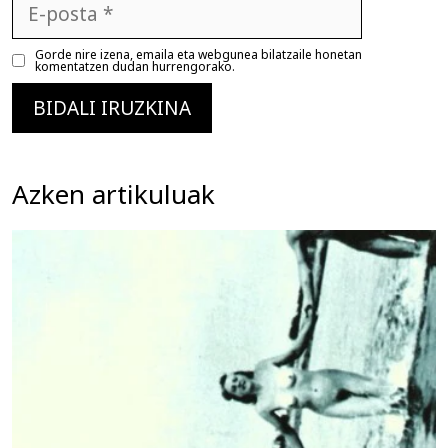
posta
Gorde nire izena, emaila eta webgunea bilatzaile honetan
komentatzen dudan hurrengorako.
Azken artikuluak