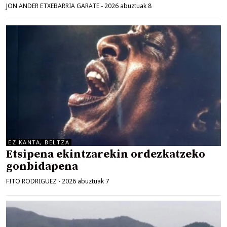
JON ANDER ETXEBARRIA GARATE
-
2026 abuztuak 8
EZ KANTA, BELTZA
Etsipena ekintzarekin ordezkatzeko
gonbidapena
FITO RODRIGUEZ
-
2026 abuztuak 7