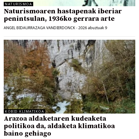
NATURISMOA
Naturismoaren hastapenak iberiar
penintsulan, 1936ko gerrara arte
ANGEL BIDAURRAZAGA VANDIERDONCK
-
2026 abuztuak 9
KOBID KLIMATIKOA
Arazoa aldaketaren kudeaketa
politikoa da, aldaketa klimatikoa
baino gehiago