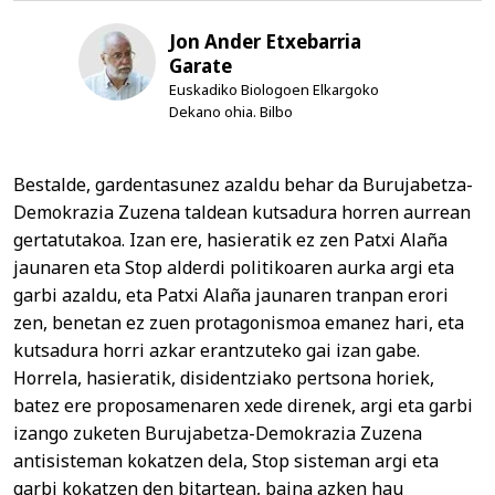
Jon Ander Etxebarria
Garate
Euskadiko Biologoen Elkargoko
Dekano ohia. Bilbo
Bestalde, gardentasunez azaldu behar da Burujabetza-
Demokrazia Zuzena taldean kutsadura horren aurrean
gertatutakoa. Izan ere, hasieratik ez zen Patxi Alaña
jaunaren eta Stop alderdi politikoaren aurka argi eta
garbi azaldu, eta Patxi Alaña jaunaren tranpan erori
zen, benetan ez zuen protagonismoa emanez hari, eta
kutsadura horri azkar erantzuteko gai izan gabe.
Horrela, hasieratik, disidentziako pertsona horiek,
batez ere proposamenaren xede direnek, argi eta garbi
izango zuketen Burujabetza-Demokrazia Zuzena
antisisteman kokatzen dela, Stop sisteman argi eta
garbi kokatzen den bitartean, baina azken hau