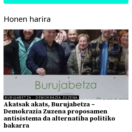
Honen harira
BURUJABETZA - DEMOKRAZIA ZUZENA
Akatsak akats, Burujabetza –
Demokrazia Zuzena proposamen
antisistema da alternatiba politiko
bakarra