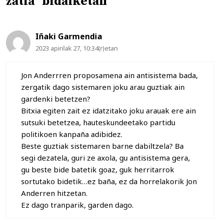
zatia” bidalketan
Iñaki Garmendia
2023 apirilak 27, 10:34(r)etan
Jon Anderrren proposamena ain antisistema bada,
zergatik dago sistemaren joku arau guztiak ain
gardenki betetzen?
Bitxia egiten zait ez idatzitako joku arauak ere ain
sutsuki betetzea, hauteskundeetako partidu
politikoen kanpaña adibidez.
Beste guztiak sistemaren barne dabiltzela? Ba
segi dezatela, guri ze axola, gu antisistema gera,
gu beste bide batetik goaz, guk herritarrok
sortutako bidetik…ez baña, ez da horrelakorik Jon
Anderren hitzetan.
Ez dago tranparik, garden dago.