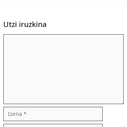
Utzi iruzkina
Iruzkina
Izena
E-