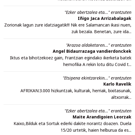
"Ezker abertzalea eta..." erantzuten
Iñigo Jaca Arrizabalagak
Zorionak lagun zure idatziagatik!!! Nik ere Salamancan ikasi nuen,
zuk bezala. Benetan, zure ida...
"Arazoa aldaketaren..." erantzuten
Angel Bidaurrazaga vandierdonckek
Iktus eta bihotzekoez gain, Frantzian egindako ikerketa batek
hemofilia A rekin lotu ditu Covid t...
"Etsipena ekintzarekin..." erantzuten
Karlo Ravelik
AFRIKAN:3.000 hizkuntzak, kulturak, herriak, bixitasunak,
altxorrak...
"Ezker abertzalea eta..." erantzuten
Maite Arandigoien Leorzak
Kaixo,Bilduk eta Sortuk ederki dakite norantz doazen. Duela
15/20 urtetik, haien helburua da es...