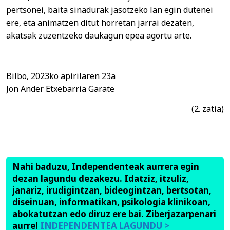
pertsonei, baita sinadurak jasotzeko lan egin dutenei
ere, eta animatzen ditut horretan jarrai dezaten,
akatsak zuzentzeko daukagun epea agortu arte.
Bilbo, 2023ko apirilaren 23a
Jon Ander Etxebarria Garate
(2. zatia)
Nahi baduzu, Independenteak aurrera egin
dezan lagundu dezakezu. Idatziz, itzuliz,
janariz, irudigintzan, bideogintzan, bertsotan,
diseinuan, informatikan, psikologia klinikoan,
abokatutzan edo diruz ere bai. Ziberjazarpenari
aurre!
INDEPENDENTEA LAGUNDU >