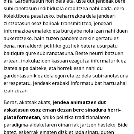
dira. Gardentasun hori dela eta, uste dut jendeak bere
subiranotasun indibiduala erabiltzea nahi bada, gero
kolektibora pasatzeko, beharrezkoa dela jendeari
zintzotasun osoz balioak transmititzea, jendeari
informazioa emateko eta burujabe nola izan nahi duen
aukeratzeko, hain zuzen pandemiarekin gertatu ez
dena, non alderdi politiko guztiek batera usurpatu
baitigute gure subiranotasuna. Beste neurri batzuen
artean, inokulazioen kasuan ezagutza informaturik ez
izatea aipa daiteke, eta horrek esan nahi du
gardentasunik ez dela egon eta ez dela subiranotasuna
errespetatu, jendeak erabaki informatu bat hartu ahal
izan zezan.
Beraz, akatsak akats,
jendea animatzen dut
askatasun osoz eman dezan bere sinadura herri-
plataformetan
, ohiko politika tradizionalaren
paradigma-aldaketaren oinarriak jartzen hasteko. Bide
batez, eskerrak ematen dizkiet jada sinatu duten