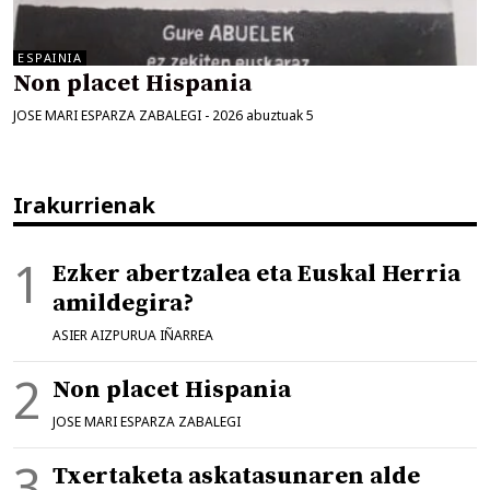
ESPAINIA
Non placet Hispania
JOSE MARI ESPARZA ZABALEGI
-
2026 abuztuak 5
Irakurrienak
Ezker abertzalea eta Euskal Herria
amildegira?
ASIER AIZPURUA IÑARREA
Non placet Hispania
JOSE MARI ESPARZA ZABALEGI
Txertaketa askatasunaren alde