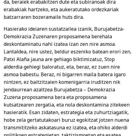
da, beraiek erabakitzen dute eta subiranoak dira
erabakiak hartzeko, eta aukeratutako ordezkariak
batzarraren bozeramaile huts dira.
Hasierako ideiaren sustatzailea izanik, Burujabetza-
Demokrazia Zuzenaren proposamena berehala
deskontaminatu nahi izatea izan zen nire asmoa.
Lantaldea, nire ustez, beldur eszeniko batean erori zen,
Patxi Alaña jauna are gehiago biktimizatuz, Stop
alderdia gehiegi baloratuz, eta, beraz, ez zuen nire
asmoa babestu. Beraz, ni bigarren maila batera igaro
nintzen, ez baitzitzaien komenigarria iruditzen nik
jendaurrean azaltzea Burujabetza – Demokrazia
Zuzena proposamena bera eta proposamena
kutsatzearen zergatia, eta nola deskontamina zitekeen
hasieratik. Esan zidaten, estrategia eta zuhurtziagatik,
hobe zela gertatutakoari buruz egokitzat jotzen nuena
transmititzeko askatasuna ez izatea, eta ohiko alderdi
politikoen estrategietan, taktizismoetan eta esatea