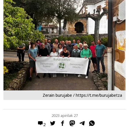
Zerain burujabe / https://t.me/burujabetza
2023 apirilak 27
2