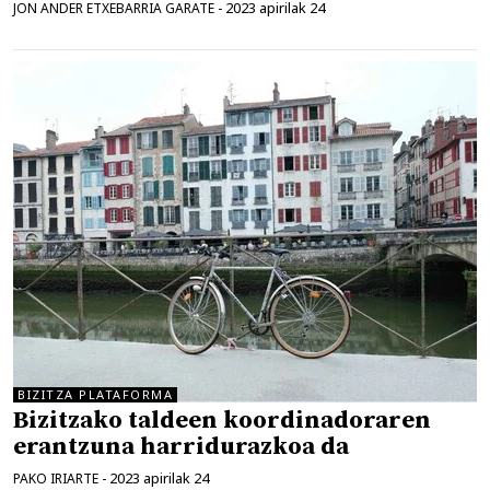
2023 apirilak 24
JON ANDER ETXEBARRIA GARATE
-
BIZITZA PLATAFORMA
Bizitzako taldeen koordinadoraren
erantzuna harridurazkoa da
2023 apirilak 24
PAKO IRIARTE
-