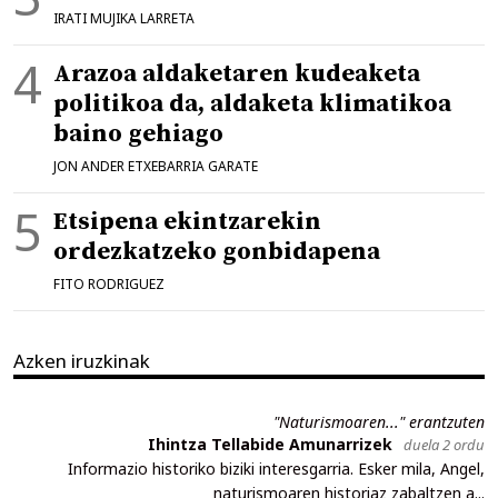
IRATI MUJIKA LARRETA
Arazoa aldaketaren kudeaketa
politikoa da, aldaketa klimatikoa
baino gehiago
JON ANDER ETXEBARRIA GARATE
Etsipena ekintzarekin
ordezkatzeko gonbidapena
FITO RODRIGUEZ
Azken iruzkinak
"Naturismoaren..." erantzuten
Ihintza Tellabide Amunarrizek
duela 2 ordu
Informazio historiko biziki interesgarria. Esker mila, Angel,
naturismoaren historiaz zabaltzen a...