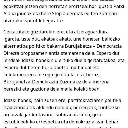
egokitzat jotzen den horretan erortzea; hori guztia Patxi
Alaña jaunak eta bere Stop alderdiak egiten zutenari
atzerako ispilutik begiratuz.
Gertatutako guztiarekin ere, eta atzeragoardiara
igarota, uste dut, akatsak akats, une honetan baliozko
alternatiba politiko bakarra Burujabetza – Democracia
Directa proposamen antisistemarena dela. Espero dut
jendeak idazki honekin ulertuko duela gertatutakoa, eta
espero dut beren burujabetza indibidual eta
kolektiboaren alde egingo dutela, eta, beraz,
Burujabetza-Demokrazia Zuzena ez dela inorena
bereziki eta guztiona dela maila kolektiboan.
Idazki honek, hain zuzen ere, partitokraziaren politika
tradizionaletik aldendu nahi du; horregatik, funtsezko
ardatzak gardentasuna, subiranotasuna, giza
eskubideekiko errespetua eta demokrazia izan behar