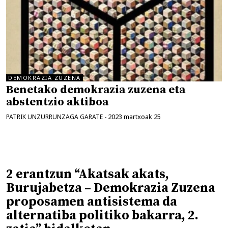
DEMOKRAZIA ZUZENA
Benetako demokrazia zuzena eta
abstentzio aktiboa
2023 martxoak 25
PATRIK UNZURRUNZAGA GARATE
-
2 erantzun “Akatsak akats,
Burujabetza – Demokrazia Zuzena
proposamen antisistema da
alternatiba politiko bakarra, 2.