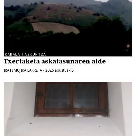
KABALA-HAZKUNTZA
Txertaketa askatasunaren alde
IRATI MUJIKA LARRETA
-
2026 abuztuak 6