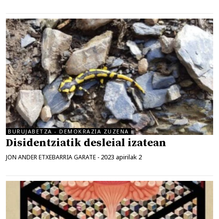
BURUJABETZA - DEMOKRAZIA ZUZENA
Disidentziatik desleial izatean
2023 apirilak 2
JON ANDER ETXEBARRIA GARATE
-