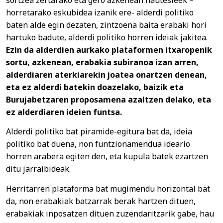
horretarako eskubidea izanik ere- alderdi politiko
baten alde egin dezaten, zintzoena baita erabaki hori
hartuko badute, alderdi politiko horren ideiak jakitea.
Ezin da alderdien aurkako plataformen itxaropenik
sortu, azkenean, erabakia subiranoa izan arren,
alderdiaren aterkiarekin joatea onartzen denean,
eta ez alderdi batekin doazelako, baizik eta
Burujabetzaren proposamena azaltzen delako, eta
ez alderdiaren ideien funtsa.
Alderdi politiko bat piramide-egitura bat da, ideia
politiko bat duena, non funtzionamendua ideario
horren arabera egiten den, eta kupula batek ezartzen
ditu jarraibideak.
Herritarren plataforma bat mugimendu horizontal bat
da, non erabakiak batzarrak berak hartzen dituen,
erabakiak inposatzen dituen zuzendaritzarik gabe, hau