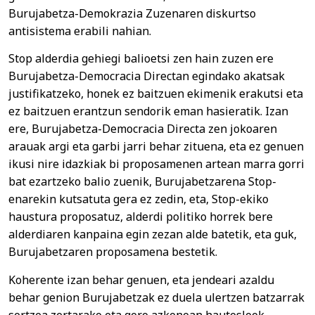
Burujabetza-Demokrazia Zuzenaren diskurtso
antisistema erabili nahian.
Stop alderdia gehiegi balioetsi zen hain zuzen ere
Burujabetza-Democracia Directan egindako akatsak
justifikatzeko, honek ez baitzuen ekimenik erakutsi eta
ez baitzuen erantzun sendorik eman hasieratik. Izan
ere, Burujabetza-Democracia Directa zen jokoaren
arauak argi eta garbi jarri behar zituena, eta ez genuen
ikusi nire idazkiak bi proposamenen artean marra gorri
bat ezartzeko balio zuenik, Burujabetzarena Stop-
enarekin kutsatuta gera ez zedin, eta, Stop-ekiko
haustura proposatuz, alderdi politiko horrek bere
alderdiaren kanpaina egin zezan alde batetik, eta guk,
Burujabetzaren proposamena bestetik.
Koherente izan behar genuen, eta jendeari azaldu
behar genion Burujabetzak ez duela ulertzen batzarrak
sortzea zertarako eta gero azkenean hautesleek –