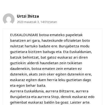
Urtzi Ihitza
2023 maiatzak 3, 14:01(r)etan
EUSKALDUNIARI botoa emateko papeletak
banatzen ari gara, hauteskunde ofizialetan boto
nulotzat hartuko badute ere. Burujabetza modu
guztietara bizitzen baitugu eta. Eta Euskaldunian,
batzuk behintzat, bat gatoz euskaraz ari diren
guztiokin: alderdi haundietan zein txikietan
daudenekin, botoa ematen zein ematen ez
dutenekin, akats zein oker egiten dutenekin ere,
euskaraz egiten duen herria leku guztietan dago
eta egon behar baita.
Aurrera Euskaldunia, aurrera Biltzarre, aurrera
Burujabetza eta aurrera Stop, denok euskaraz edo
gehienbat euskaraz baldin ba goaz. Laister arte.