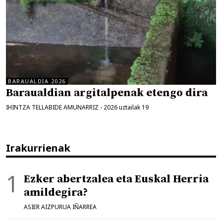
BARAUALDIA 2026
Baraualdian argitalpenak etengo dira
IHINTZA TELLABIDE AMUNARRIZ
-
2026 uztailak 19
Irakurrienak
Ezker abertzalea eta Euskal Herria
amildegira?
ASIER AIZPURUA IÑARREA