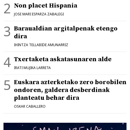
Non placet Hispania
JOSE MARI ESPARZA ZABALEGI
Baraualdian argitalpenak etengo
dira
IHINTZA TELLABIDE AMUNARRIZ
Txertaketa askatasunaren alde
IRATI MUJIKA LARRETA
Euskara azterketako zero borobilen
ondoren, galdera desberdinak
planteatu behar dira
OSKAR CABALLERO