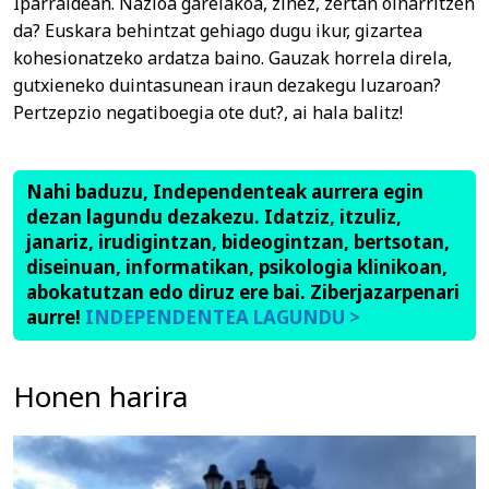
Iparraldean. Nazioa garelakoa, zinez, zertan oinarritzen
da? Euskara behintzat gehiago dugu ikur, gizartea
kohesionatzeko ardatza baino. Gauzak horrela direla,
gutxieneko duintasunean iraun dezakegu luzaroan?
Pertzepzio negatiboegia ote dut?, ai hala balitz!
Nahi baduzu, Independenteak aurrera egin
dezan lagundu dezakezu. Idatziz, itzuliz,
janariz, irudigintzan, bideogintzan, bertsotan,
diseinuan, informatikan, psikologia klinikoan,
abokatutzan edo diruz ere bai. Ziberjazarpenari
aurre!
INDEPENDENTEA LAGUNDU >
Honen harira