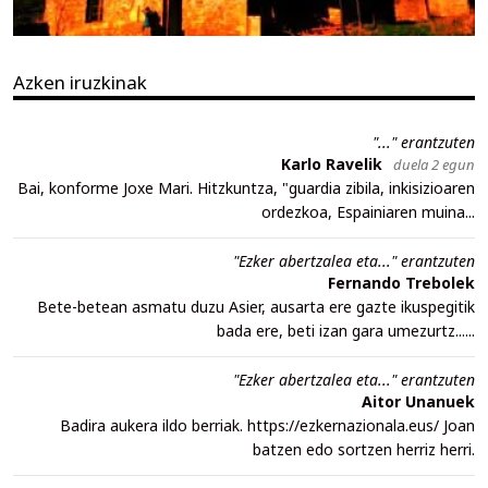
Azken iruzkinak
"..." erantzuten
Karlo Ravelik
duela 2 egun
Bai, konforme Joxe Mari. Hitzkuntza, "guardia zibila, inkisizioaren
ordezkoa, Espainiaren muina...
"Ezker abertzalea eta..." erantzuten
Fernando Trebolek
Bete-betean asmatu duzu Asier, ausarta ere gazte ikuspegitik
bada ere, beti izan gara umezurtz......
"Ezker abertzalea eta..." erantzuten
Aitor Unanuek
Badira aukera ildo berriak. https://ezkernazionala.eus/ Joan
batzen edo sortzen herriz herri.