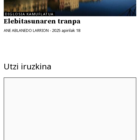
DIGLOSIA KAMUFLATUA
Elebitasunaren tranpa
2025 apirilak 18
ANE ABLANEDO LARRION
-
Utzi iruzkina
Iruzkina