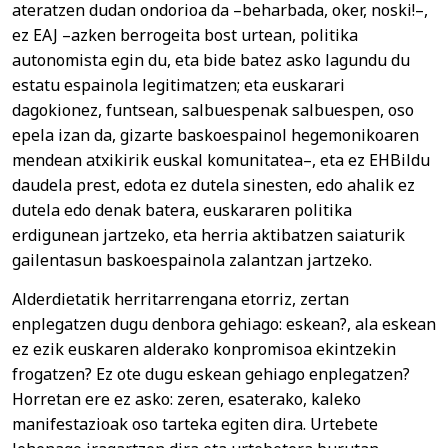
ateratzen dudan ondorioa da –beharbada, oker, noski!–,
ez EAJ –azken berrogeita bost urtean, politika
autonomista egin du, eta bide batez asko lagundu du
estatu espainola legitimatzen; eta euskarari
dagokionez, funtsean, salbuespenak salbuespen, oso
epela izan da, gizarte baskoespainol hegemonikoaren
mendean atxikirik euskal komunitatea–, eta ez EHBildu
daudela prest, edota ez dutela sinesten, edo ahalik ez
dutela edo denak batera, euskararen politika
erdigunean jartzeko, eta herria aktibatzen saiaturik
gailentasun baskoespainola zalantzan jartzeko.
Alderdietatik herritarrengana etorriz, zertan
enplegatzen dugu denbora gehiago: eskean?, ala eskean
ez ezik euskaren alderako konpromisoa ekintzekin
frogatzen? Ez ote dugu eskean gehiago enplegatzen?
Horretan ere ez asko: zeren, esaterako, kaleko
manifestazioak oso tarteka egiten dira. Urtebete