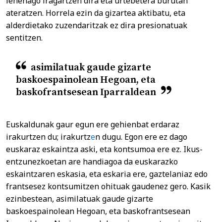
lehenago iragartzen dira eta urtebetera burutan
ateratzen. Horrela ezin da gizartea aktibatu, eta
alderdietako zuzendaritzak ez dira presionatuak
sentitzen.
asimilatuak gaude gizarte
baskoespainolean Hegoan, eta
baskofrantsesean Iparraldean
Euskaldunak gaur egun ere gehienbat erdaraz
irakurtzen du; irakurtz
e
n dugu. Egon ere ez dago
euskaraz eskaintza aski, eta kontsumoa ere ez. Ikus-
entzunezkoetan are handiagoa da euskarazko
eskaintzaren eskasia, eta eskaria ere, gaztelaniaz edo
frantsesez kontsumitzen ohituak gaudenez gero. Kasik
ezinbestean, asimilatuak gaude gizarte
baskoespainolean Hegoan, eta baskofrantsesean