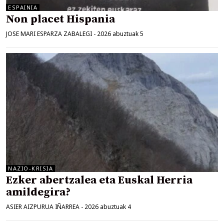
ESPAINIA
Non placet Hispania
JOSE MARI ESPARZA ZABALEGI
-
2026 abuztuak 5
NAZIO-KRISIA
Ezker abertzalea eta Euskal Herria
amildegira?
ASIER AIZPURUA IÑARREA
-
2026 abuztuak 4