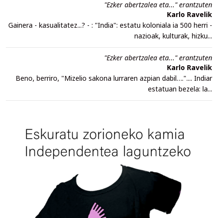
"Ezker abertzalea eta..." erantzuten
Karlo Ravelik
Gainera - kasualitatez...? - : "India": estatu koloniala ia 500 herri -
nazioak, kulturak, hizku...
"Ezker abertzalea eta..." erantzuten
Karlo Ravelik
Beno, berriro, "Mizelio sakona lurraren azpian dabil….".... Indiar
estatuan bezela: la...