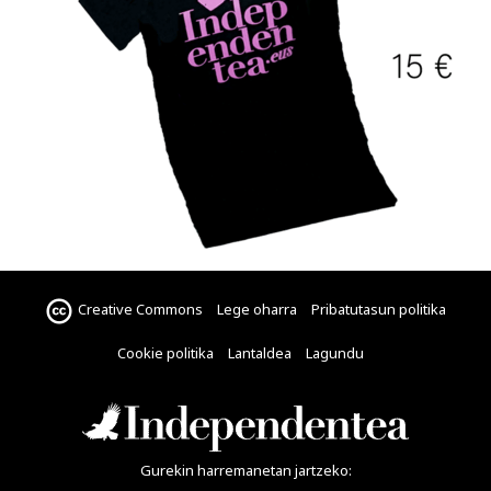
Creative Commons
Lege oharra
Pribatutasun politika
Cookie politika
Lantaldea
Lagundu
Gurekin harremanetan jartzeko: