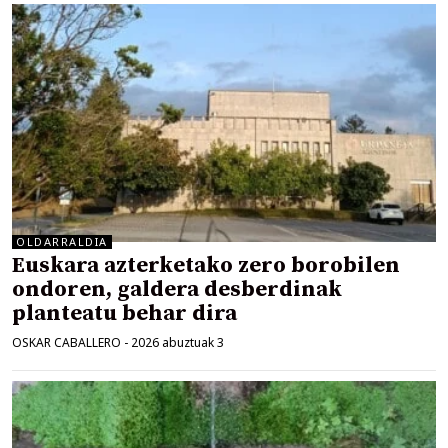
OLDARRALDIA
Euskara azterketako zero borobilen
ondoren, galdera desberdinak
planteatu behar dira
OSKAR CABALLERO
-
2026 abuztuak 3