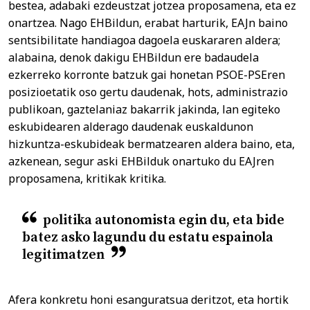
bestea, adabaki ezdeustzat jotzea proposamena, eta ez
onartzea. Nago EHBildun, erabat harturik, EAJn baino
sentsibilitate handiagoa dagoela euskararen aldera;
alabaina, denok dakigu EHBildun ere badaudela
ezkerreko korronte batzuk gai honetan PSOE-PSEren
posizioetatik oso gertu daudenak, hots, administrazio
publikoan, gaztelaniaz bakarrik jakinda, lan egiteko
eskubidearen alderago daudenak euskaldunon
hizkuntza-eskubideak bermatzearen aldera baino, eta,
azkenean, segur aski EHBilduk onartuko du EAJren
proposamena, kritikak kritika.
politika autonomista egin du, eta bide
batez asko lagundu du estatu espainola
legitimatzen
Afera konkretu honi esanguratsua deritzot, eta hortik