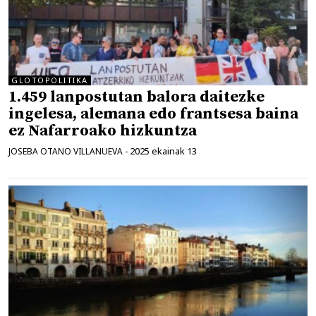
GLOTOPOLITIKA
1.459 lanpostutan balora daitezke
ingelesa, alemana edo frantsesa baina
ez Nafarroako hizkuntza
2025 ekainak 13
JOSEBA OTANO VILLANUEVA
-