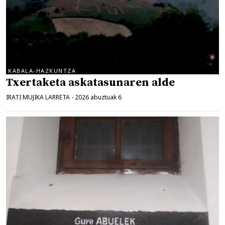
KABALA-HAZKUNTZA
Txertaketa askatasunaren alde
IRATI MUJIKA LARRETA
-
2026 abuztuak 6