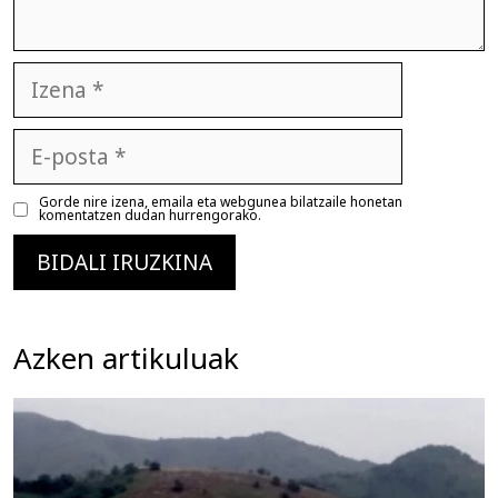
Izena
E-
posta
Gorde nire izena, emaila eta webgunea bilatzaile honetan
komentatzen dudan hurrengorako.
Azken artikuluak