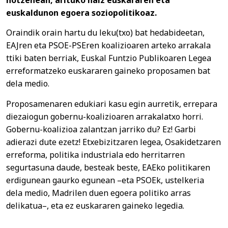
euskaldunon egoera soziopolitikoaz.
Oraindik orain hartu du leku(txo) bat hedabideetan,
EAJren eta PSOE-PSEren koalizioaren arteko arrakala
ttiki baten berriak, Euskal Funtzio Publikoaren Legea
erreformatzeko euskararen gaineko proposamen bat
dela medio.
Proposamenaren edukiari kasu egin aurretik, errepara
diezaiogun gobernu-koalizioaren arrakalatxo horri.
Gobernu-koalizioa zalantzan jarriko du? Ez! Garbi
adierazi dute ezetz! Etxebizitzaren legea, Osakidetzaren
erreforma, politika industriala edo herritarren
segurtasuna daude, besteak beste, EAEko politikaren
erdigunean gaurko egunean –eta PSOEk, ustelkeria
dela medio, Madrilen duen egoera politiko arras
delikatua–, eta ez euskararen gaineko legedia.