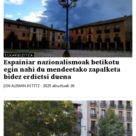
ELKARBIZITZA
Espainiar nazionalismoak betikotu
egin nahi du mendeetako zapalketa
bidez erdietsi duena
2025 abuztuak 26
JON ALEMAN ASTITZ
-