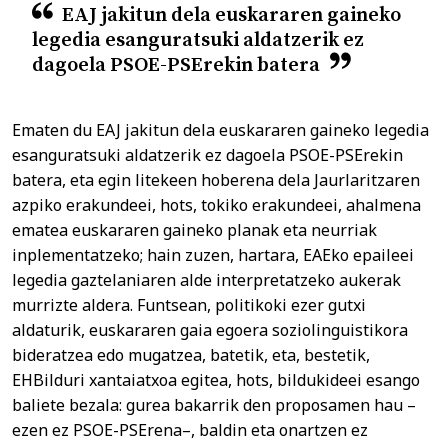
EAJ jakitun dela euskararen gaineko
legedia esanguratsuki aldatzerik ez
dagoela PSOE-PSErekin batera
Ematen du EAJ jakitun dela euskararen gaineko legedia
esanguratsuki aldatzerik ez dagoela PSOE-PSErekin
batera, eta egin litekeen hoberena dela Jaurlaritzaren
azpiko erakundeei, hots, tokiko erakundeei, ahalmena
ematea euskararen gaineko planak eta neurriak
inplementatzeko; hain zuzen, hartara, EAEko epaileei
legedia gaztelaniaren alde interpretatzeko aukerak
murrizte aldera. Funtsean, politikoki ezer gutxi
aldaturik, euskararen gaia egoera soziolinguistikora
bideratzea edo mugatzea, batetik, eta, bestetik,
EHBilduri xantaiatxoa egitea, hots, bildukideei esango
baliete bezala: gurea bakarrik den proposamen hau –
ezen ez PSOE-PSErena–, baldin eta onartzen ez