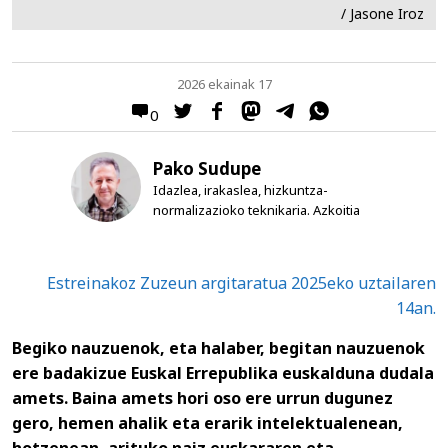
/ Jasone Iroz
2026 ekainak 17
0
Pako Sudupe
Idazlea, irakaslea, hizkuntza-
normalizazioko teknikaria. Azkoitia
Estreinakoz Zuzeun argitaratua 2025eko uztailaren
14an.
Begiko nauzuenok, eta halaber, begitan nauzuenok
ere badakizue Euskal Errepublika euskalduna dudala
amets. Baina amets hori oso ere urrun dugunez
gero, hemen ahalik eta erarik intelektualenean,
hotzenean, arituko naiz euskararen eta