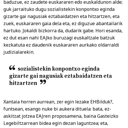
baduzue, ez zaudete euskararen edo euskaldunon alde;
guk jarraituko dugu sozialistekin konpontxo eginda
gizarte gai nagusiak eztabaidatzen eta hitzartzen, eta
zuek, euskararen gaia dela eta, ez diguzue abantailarik
hartuko. Jokaldi bizkorra da, dudarik gabe. Hori esanda,
ez dut esan nahi EAJko buruzagi euskaltzale batzuk
kezkatuta ez daudenik euskararen aurkako oldarraldi
judizialarekin.
sozialistekin konpontxo eginda
gizarte gai nagusiak eztabaidatzen eta
hitzartzen
Xantaia horren aurrean, zer egin lezake EHBilduk?,
funtsean, esango nuke bi aukera dituela: bata, ez-
askitzat jotzea EAJren proposamena, baina Gasteizko
Legebiltzarrean bidea egin dezan laguntzea; eta,