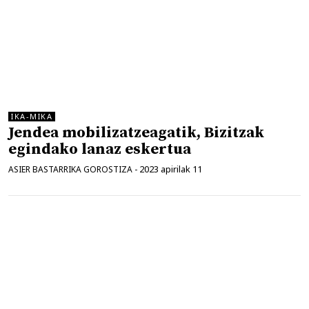
IKA-MIKA
Jendea mobilizatzeagatik, Bizitzak
egindako lanaz eskertua
2023 apirilak 11
ASIER BASTARRIKA GOROSTIZA
-