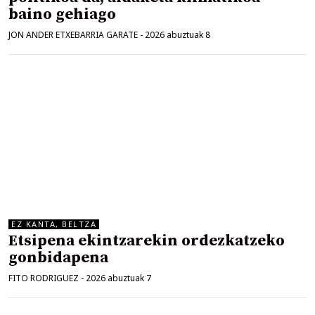
baino gehiago
JON ANDER ETXEBARRIA GARATE
-
2026 abuztuak 8
EZ KANTA, BELTZA
Etsipena ekintzarekin ordezkatzeko
gonbidapena
FITO RODRIGUEZ
-
2026 abuztuak 7