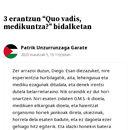
3 erantzun “Quo vadis,
medikuntza?” bidalketan
Patrik Unzurrunzaga Garate
2023 maiatzak 5, 15:11(r)etan
Zer arrazoi duzun, Diego. Esan diezazuket, nire
esperientzia hurbilagatik, aita, lehengusua eta
mediku ezagunak ditudala, eta denek irentsi
dutela belarrietaraino. Nik oraindik ez dut hori
onartzen. Niri esaten zidaten O.M.S.-k dioela,
medikuen elkargoak dioela, eta haientzat
organismo horiek jainkoak direla, ukiezinak,
horrela dela esaten badute, eta ez dagoela ezer
gehiago hitz egiterik. Eta idazki honekin batera