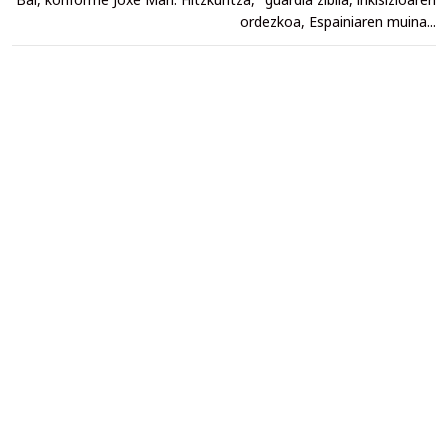
ordezkoa, Espainiaren muina...