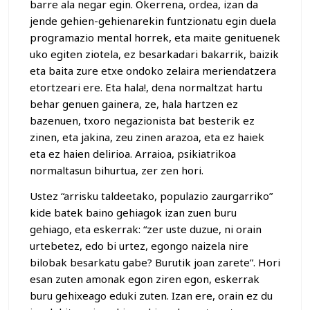
barre ala negar egin. Okerrena, ordea, izan da
jende gehien-gehienarekin funtzionatu egin duela
programazio mental horrek, eta maite genituenek
uko egiten ziotela, ez besarkadari bakarrik, baizik
eta baita zure etxe ondoko zelaira meriendatzera
etortzeari ere. Eta hala!, dena normaltzat hartu
behar genuen gainera, ze, hala hartzen ez
bazenuen, txoro negazionista bat besterik ez
zinen, eta jakina, zeu zinen arazoa, eta ez haiek
eta ez haien delirioa. Arraioa, psikiatrikoa
normaltasun bihurtua, zer zen hori.
Ustez “arrisku taldeetako, populazio zaurgarriko”
kide batek baino gehiagok izan zuen buru
gehiago, eta eskerrak: “zer uste duzue, ni orain
urtebetez, edo bi urtez, egongo naizela nire
bilobak besarkatu gabe? Burutik joan zarete”. Hori
esan zuten amonak egon ziren egon, eskerrak
buru gehixeago eduki zuten. Izan ere, orain ez du