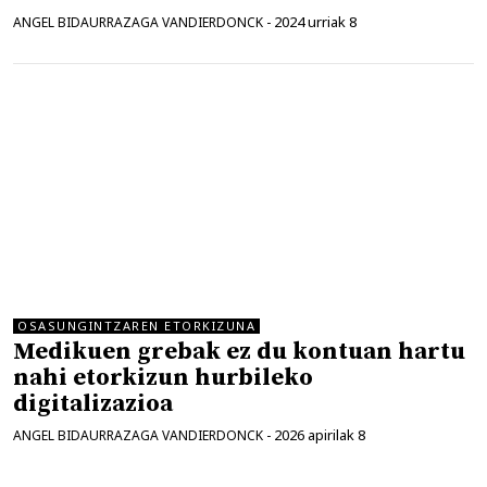
2024 urriak 8
ANGEL BIDAURRAZAGA VANDIERDONCK
-
OSASUNGINTZAREN ETORKIZUNA
Medikuen grebak ez du kontuan hartu
nahi etorkizun hurbileko
digitalizazioa
2026 apirilak 8
ANGEL BIDAURRAZAGA VANDIERDONCK
-