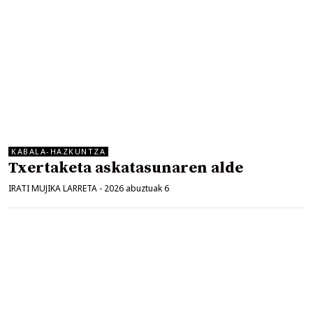
KABALA-HAZKUNTZA
Txertaketa askatasunaren alde
IRATI MUJIKA LARRETA
-
2026 abuztuak 6