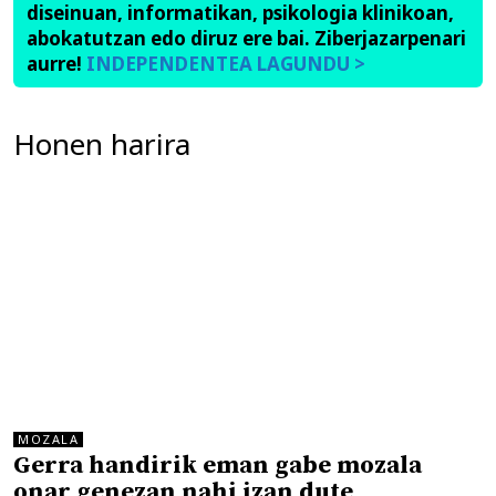
diseinuan, informatikan, psikologia klinikoan,
abokatutzan edo diruz ere bai. Ziberjazarpenari
aurre!
INDEPENDENTEA LAGUNDU >
Honen harira
MOZALA
Gerra handirik eman gabe mozala
onar genezan nahi izan dute