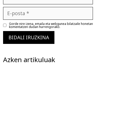
E-
posta
Gorde nire izena, emaila eta webgunea bilatzaile honetan
komentatzen dudan hurrengorako.
Azken artikuluak