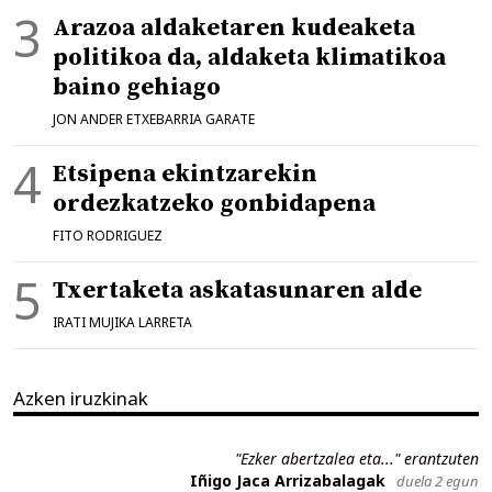
Arazoa aldaketaren kudeaketa
politikoa da, aldaketa klimatikoa
baino gehiago
JON ANDER ETXEBARRIA GARATE
Etsipena ekintzarekin
ordezkatzeko gonbidapena
FITO RODRIGUEZ
Txertaketa askatasunaren alde
IRATI MUJIKA LARRETA
Azken iruzkinak
"Ezker abertzalea eta..." erantzuten
Iñigo Jaca Arrizabalagak
duela 2 egun