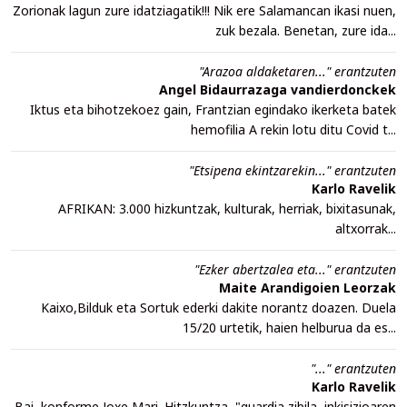
Zorionak lagun zure idatziagatik!!! Nik ere Salamancan ikasi nuen,
zuk bezala. Benetan, zure ida...
"Arazoa aldaketaren..." erantzuten
Angel Bidaurrazaga vandierdonckek
Iktus eta bihotzekoez gain, Frantzian egindako ikerketa batek
hemofilia A rekin lotu ditu Covid t...
"Etsipena ekintzarekin..." erantzuten
Karlo Ravelik
AFRIKAN: 3.000 hizkuntzak, kulturak, herriak, bixitasunak,
altxorrak...
"Ezker abertzalea eta..." erantzuten
Maite Arandigoien Leorzak
Kaixo,Bilduk eta Sortuk ederki dakite norantz doazen. Duela
15/20 urtetik, haien helburua da es...
"..." erantzuten
Karlo Ravelik
Bai, konforme Joxe Mari. Hitzkuntza, "guardia zibila, inkisizioaren