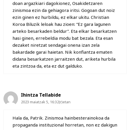
doan argazkiari dagokionez, Osakidetzaren
zinismoa ezin da gehiagora iritsi. Gogoan dut noiz
ezin ginen ez hurbildu, ez elkar ukitu. Christian
Koroa Biluzik leloak hau zioen: “Ez gara lagunen
arteko besarkaden beldur”. Eta elkar besarkatzen
hasi ginen, errebeldia modu bat bezala. Eta esan
dezaket niretzat sendagai onena izan zela
bakardade garai haietan. Nik konfiantza ematen
didana besarkatzen jarraitzen dut, ariketa hurbila
eta zintzoa da, eta ez dut galduko.
Ihintza Tellabide
2023 maiatzak 5, 16:32(r)etan
Hala da, Patrik. Zinismoa hainbesterainokoa da
propaganda instituzional horretan, non ez dakigun