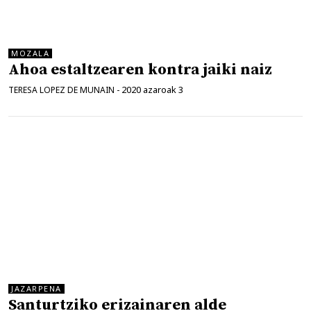
MOZALA
Ahoa estaltzearen kontra jaiki naiz
2020 azaroak 3
TERESA LOPEZ DE MUNAIN
-
JAZARPENA
Santurtziko erizainaren alde