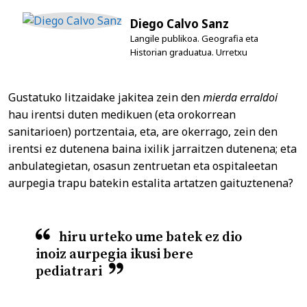
Diego Calvo Sanz
Langile publikoa. Geografia eta
Historian graduatua. Urretxu
Gustatuko litzaidake jakitea zein den
mierda erraldoi
hau irentsi duten medikuen (eta orokorrean
sanitarioen) portzentaia, eta, are okerrago, zein den
irentsi ez dutenena baina ixilik jarraitzen dutenena; eta
anbulategietan, osasun zentruetan eta ospitaleetan
aurpegia trapu batekin estalita artatzen gaituztenena?
hiru urteko ume batek ez dio
inoiz aurpegia ikusi bere
pediatrari