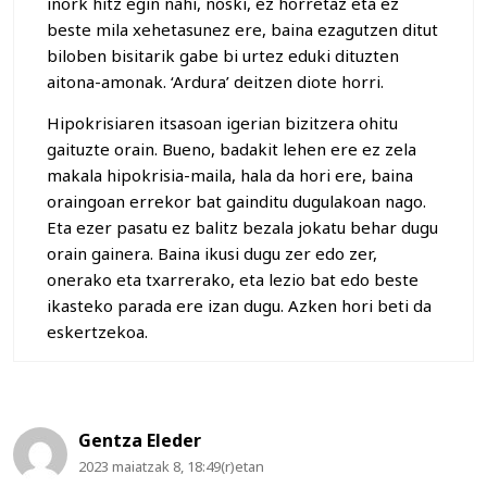
inork hitz egin nahi, noski, ez horretaz eta ez
beste mila xehetasunez ere, baina ezagutzen ditut
biloben bisitarik gabe bi urtez eduki dituzten
aitona-amonak. ‘Ardura’ deitzen diote horri.
Hipokrisiaren itsasoan igerian bizitzera ohitu
gaituzte orain. Bueno, badakit lehen ere ez zela
makala hipokrisia-maila, hala da hori ere, baina
oraingoan errekor bat gainditu dugulakoan nago.
Eta ezer pasatu ez balitz bezala jokatu behar dugu
orain gainera. Baina ikusi dugu zer edo zer,
onerako eta txarrerako, eta lezio bat edo beste
ikasteko parada ere izan dugu. Azken hori beti da
eskertzekoa.
Gentza Eleder
2023 maiatzak 8, 18:49(r)etan