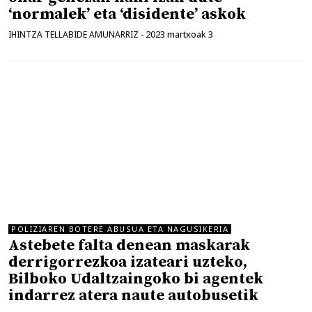
‘normalek’ eta ‘disidente’ askok
2023 martxoak 3
IHINTZA TELLABIDE AMUNARRIZ
-
POLIZIAREN BOTERE ABUSUA ETA NAGUSIKERIA
Astebete falta denean maskarak
derrigorrezkoa izateari uzteko,
Bilboko Udaltzaingoko bi agentek
indarrez atera naute autobusetik