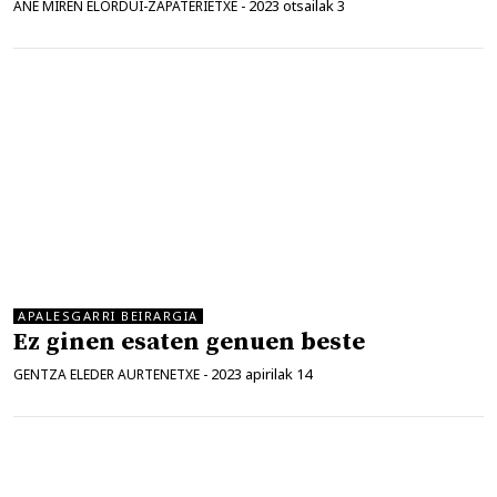
2023 otsailak 3
ANE MIREN ELORDUI-ZAPATERIETXE
-
APALESGARRI BEIRARGIA
Ez ginen esaten genuen beste
2023 apirilak 14
GENTZA ELEDER AURTENETXE
-