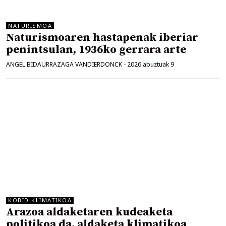
NATURISMOA
Naturismoaren hastapenak iberiar
penintsulan, 1936ko gerrara arte
ANGEL BIDAURRAZAGA VANDIERDONCK
-
2026 abuztuak 9
KOBID KLIMATIKOA
Arazoa aldaketaren kudeaketa
politikoa da, aldaketa klimatikoa