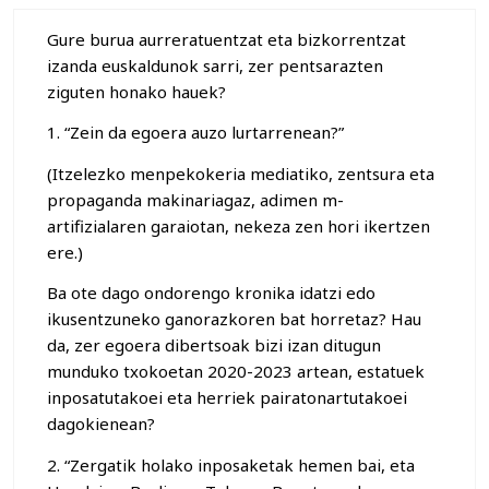
Gure burua aurreratuentzat eta bizkorrentzat
izanda euskaldunok sarri, zer pentsarazten
ziguten honako hauek?
1. “Zein da egoera auzo lurtarrenean?”
(Itzelezko menpekokeria mediatiko, zentsura eta
propaganda makinariagaz, adimen m-
artifizialaren garaiotan, nekeza zen hori ikertzen
ere.)
Ba ote dago ondorengo kronika idatzi edo
ikusentzuneko ganorazkoren bat horretaz? Hau
da, zer egoera dibertsoak bizi izan ditugun
munduko txokoetan 2020-2023 artean, estatuek
inposatutakoei eta herriek pairatonartutakoei
dagokienean?
2. “Zergatik holako inposaketak hemen bai, eta