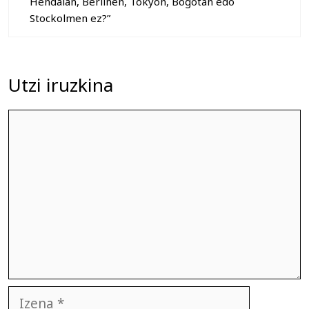
Hendaian, Berlinen, Tokyon, Bogotan edo
Stockolmen ez?”
Utzi iruzkina
Iruzkina
Izena