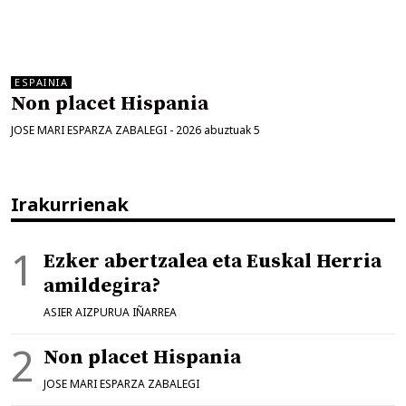
ESPAINIA
Non placet Hispania
JOSE MARI ESPARZA ZABALEGI
-
2026 abuztuak 5
Irakurrienak
Ezker abertzalea eta Euskal Herria
amildegira?
ASIER AIZPURUA IÑARREA
Non placet Hispania
JOSE MARI ESPARZA ZABALEGI