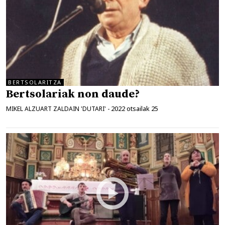
BERTSOLARITZA
Bertsolariak non daude?
2022 otsailak 25
MIKEL ALZUART ZALDAIN 'DUTARI'
-