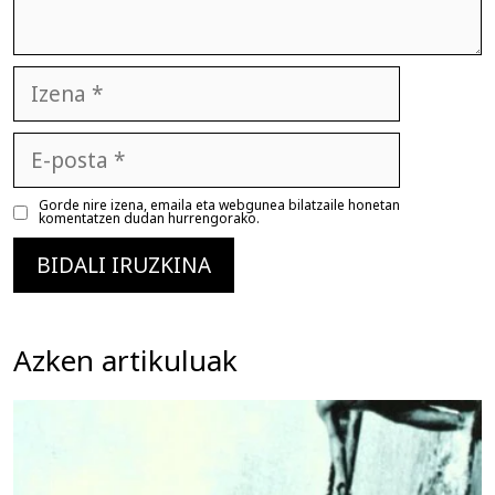
Izena
E-
posta
Gorde nire izena, emaila eta webgunea bilatzaile honetan
komentatzen dudan hurrengorako.
Azken artikuluak