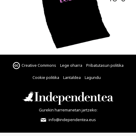
Creative Commons
Lege oharra
Pribatutasun politika
Cookie politika
Lantaldea
Lagundu
Gurekin harremanetan jartzeko:
info@independentea.eus