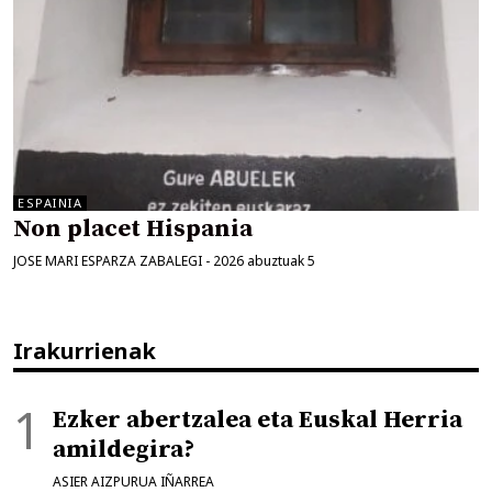
ESPAINIA
Non placet Hispania
JOSE MARI ESPARZA ZABALEGI
-
2026 abuztuak 5
Irakurrienak
Ezker abertzalea eta Euskal Herria
amildegira?
ASIER AIZPURUA IÑARREA