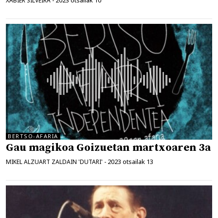
2023 otsailak 10
XABIER SILVEIRA
-
BERTSO-AFARIA
Gau magikoa Goizuetan martxoaren 3a
2023 otsailak 13
MIKEL ALZUART ZALDAIN 'DUTARI'
-