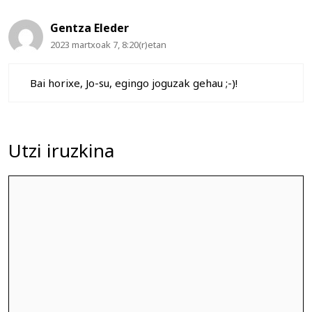
Gentza Eleder
2023 martxoak 7, 8:20(r)etan
Bai horixe, Jo-su, egingo joguzak gehau ;-)!
Utzi iruzkina
Iruzkina