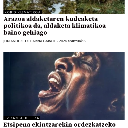
KOBID KLIMATIKOA
Arazoa aldaketaren kudeaketa
politikoa da, aldaketa klimatikoa
baino gehiago
JON ANDER ETXEBARRIA GARATE
-
2026 abuztuak 8
EZ KANTA, BELTZA
Etsipena ekintzarekin ordezkatzeko