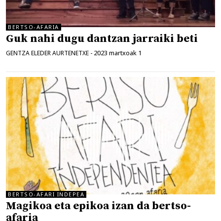
BERTSO-AFARIA
Guk nahi dugu dantzan jarraiki beti
2023 martxoak 1
GENTZA ELEDER AURTENETXE
-
BERTSO-AFARI INDEPEA
Magikoa eta epikoa izan da bertso-
afaria