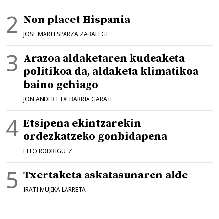
Non placet Hispania
JOSE MARI ESPARZA ZABALEGI
Arazoa aldaketaren kudeaketa
politikoa da, aldaketa klimatikoa
baino gehiago
JON ANDER ETXEBARRIA GARATE
Etsipena ekintzarekin
ordezkatzeko gonbidapena
FITO RODRIGUEZ
Txertaketa askatasunaren alde
IRATI MUJIKA LARRETA