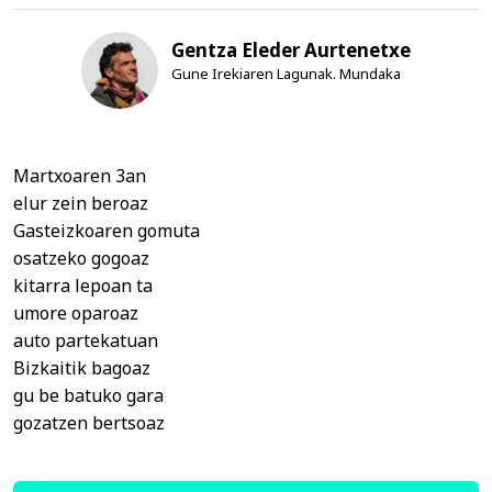
Gentza Eleder Aurtenetxe
Gune Irekiaren Lagunak. Mundaka
Martxoaren 3an
elur zein beroaz
Gasteizkoaren gomuta
osatzeko gogoaz
kitarra lepoan ta
umore oparoaz
auto partekatuan
Bizkaitik bagoaz
gu be batuko gara
gozatzen bertsoaz