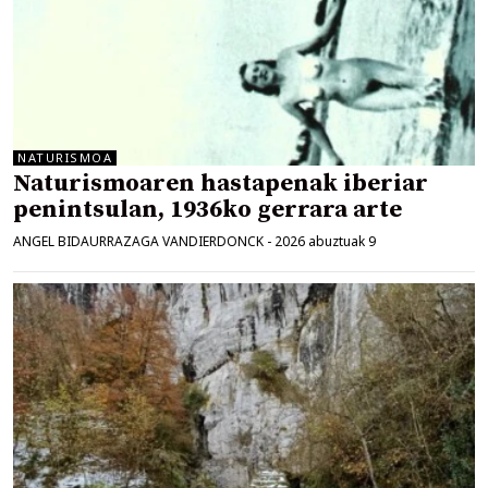
NATURISMOA
Naturismoaren hastapenak iberiar
penintsulan, 1936ko gerrara arte
ANGEL BIDAURRAZAGA VANDIERDONCK
-
2026 abuztuak 9