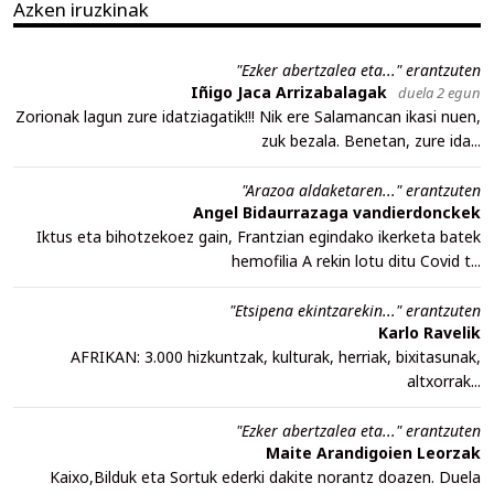
Azken iruzkinak
"Ezker abertzalea eta..." erantzuten
Iñigo Jaca Arrizabalagak
duela 2 egun
Zorionak lagun zure idatziagatik!!! Nik ere Salamancan ikasi nuen,
zuk bezala. Benetan, zure ida...
"Arazoa aldaketaren..." erantzuten
Angel Bidaurrazaga vandierdonckek
Iktus eta bihotzekoez gain, Frantzian egindako ikerketa batek
hemofilia A rekin lotu ditu Covid t...
"Etsipena ekintzarekin..." erantzuten
Karlo Ravelik
AFRIKAN: 3.000 hizkuntzak, kulturak, herriak, bixitasunak,
altxorrak...
"Ezker abertzalea eta..." erantzuten
Maite Arandigoien Leorzak
Kaixo,Bilduk eta Sortuk ederki dakite norantz doazen. Duela