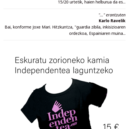
15/20 urtetik, haien helburua da es...
"..." erantzuten
Karlo Ravelik
Bai, konforme Joxe Mari. Hitzkuntza, "guardia zibila, inkisizioaren
ordezkoa, Espainiaren muina...