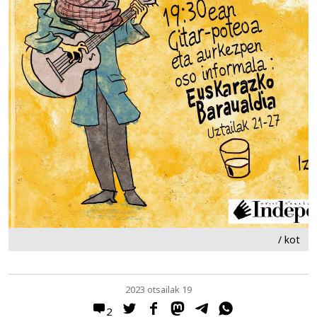
/ kot
2023 otsailak 19
2