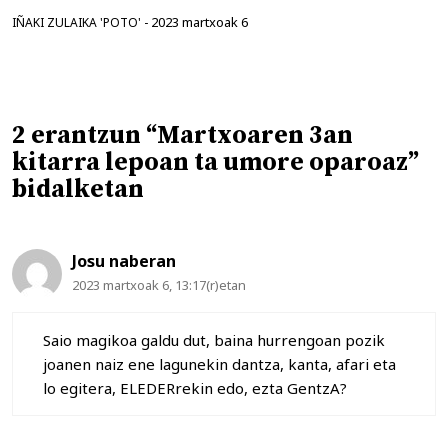
2023 martxoak 6
IÑAKI ZULAIKA 'POTO'
-
2 erantzun “Martxoaren 3an
kitarra lepoan ta umore oparoaz”
bidalketan
Josu naberan
2023 martxoak 6, 13:17(r)etan
Saio magikoa galdu dut, baina hurrengoan pozik
joanen naiz ene lagunekin dantza, kanta, afari eta
lo egitera, ELEDERrekin edo, ezta GentzA?