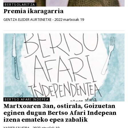
BERTSOLARITZA
Premia ikaragarria
2022 martxoak 19
GENTZA ELEDER AURTENETXE
-
BERTSO AFARI INDEPEA
Martxoaren 3an, ostirala, Goizuetan
eginen dugun Bertso Afari Indepean
izena emateko epea zabalik