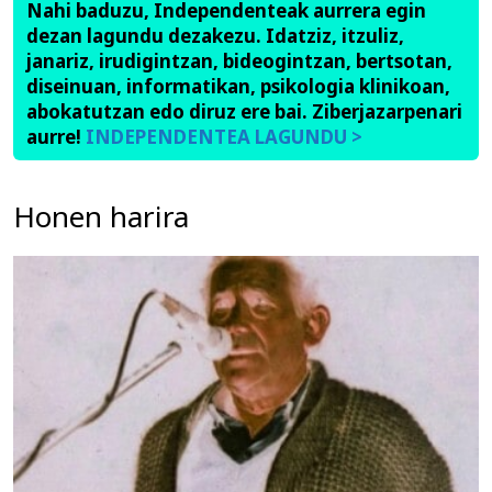
Nahi baduzu, Independenteak aurrera egin
dezan lagundu dezakezu. Idatziz, itzuliz,
janariz, irudigintzan, bideogintzan, bertsotan,
diseinuan, informatikan, psikologia klinikoan,
abokatutzan edo diruz ere bai. Ziberjazarpenari
aurre!
INDEPENDENTEA LAGUNDU >
Honen harira