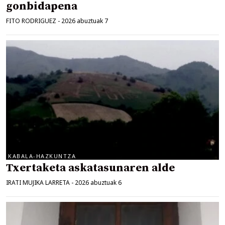
gonbidapena
FITO RODRIGUEZ
-
2026 abuztuak 7
KABALA-HAZKUNTZA
Txertaketa askatasunaren alde
IRATI MUJIKA LARRETA
-
2026 abuztuak 6