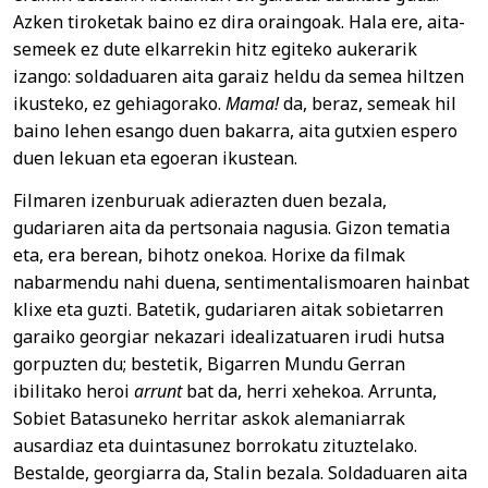
Azken tiroketak baino ez dira oraingoak. Hala ere, aita-
semeek ez dute elkarrekin hitz egiteko aukerarik
izango: soldaduaren aita garaiz heldu da semea hiltzen
ikusteko, ez gehiagorako.
Mama!
da, beraz, semeak hil
baino lehen esango duen bakarra, aita gutxien espero
duen lekuan eta egoeran ikustean.
Filmaren izenburuak adierazten duen bezala,
gudariaren aita da pertsonaia nagusia. Gizon tematia
eta, era berean, bihotz onekoa. Horixe da filmak
nabarmendu nahi duena, sentimentalismoaren hainbat
klixe eta guzti. Batetik, gudariaren aitak sobietarren
garaiko georgiar nekazari idealizatuaren irudi hutsa
gorpuzten du; bestetik, Bigarren Mundu Gerran
ibilitako heroi
arrunt
bat da, herri xehekoa. Arrunta,
Sobiet Batasuneko herritar askok alemaniarrak
ausardiaz eta duintasunez borrokatu zituztelako.
Bestalde, georgiarra da, Stalin bezala. Soldaduaren aita