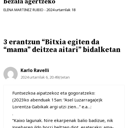
bezala agertzeko
2024 urtarrilak 18
ELENA MARTINEZ RUBIO
-
3 erantzun “Bitxia egiten da
“mama” deitzea aitari” bidalketan
Karlo Ravelli
2024 urtarrilak 6, 20:49(r)etan
Funtsezkoa aipatzekoz eta gogoratzeko:
(2023ko abenduak 15an: “Asel Luzarraga(e)k
Lorentza Gabikak argi utzi zien…” e.a…:
.
“Kaixo lagunak. Nire ekarpenak balio badizue, nik
Josebaren ildo horri heltzen diot, esaterako: ama-