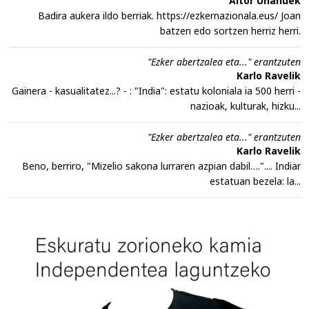
Aitor Unanuek
Badira aukera ildo berriak. https://ezkernazionala.eus/ Joan
batzen edo sortzen herriz herri.
"Ezker abertzalea eta..." erantzuten
Karlo Ravelik
Gainera - kasualitatez...? - : "India": estatu koloniala ia 500 herri -
nazioak, kulturak, hizku...
"Ezker abertzalea eta..." erantzuten
Karlo Ravelik
Beno, berriro, "Mizelio sakona lurraren azpian dabil….".... Indiar
estatuan bezela: la...