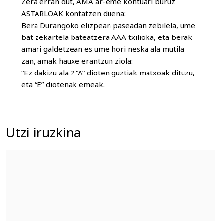
Zera erran dut, AMA ar-eme kontuari buruz
ASTARLOAK kontatzen duena:
Bera Durangoko elizpean paseadan zebilela, ume
bat zekartela bateatzera AAA txilioka, eta berak
amari galdetzean es ume hori neska ala mutila
zan, amak hauxe erantzun ziola:
“Ez dakizu ala ? “A” dioten guztiak matxoak dituzu,
eta “E” diotenak emeak.
Utzi iruzkina
Iruzkina