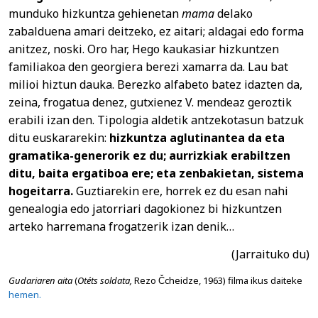
munduko hizkuntza gehienetan
mama
delako
zabalduena amari deitzeko, ez aitari; aldagai edo forma
anitzez, noski. Oro har, Hego kaukasiar hizkuntzen
familiakoa den georgiera berezi xamarra da. Lau bat
milioi hiztun dauka. Berezko alfabeto batez idazten da,
zeina, frogatua denez, gutxienez V. mendeaz geroztik
erabili izan den. Tipologia aldetik antzekotasun batzuk
ditu euskararekin:
hizkuntza aglutinantea da eta
gramatika-generorik ez du; aurrizkiak erabiltzen
ditu, baita ergatiboa ere; eta zenbakietan, sistema
hogeitarra.
Guztiarekin ere, horrek ez du esan nahi
genealogia edo jatorriari dagokionez bi hizkuntzen
arteko harremana frogatzerik izan denik…
(Jarraituko du)
Gudariaren aita
(
Otéts soldata,
Rezo Čcheidze, 1963) filma ikus daiteke
hemen.