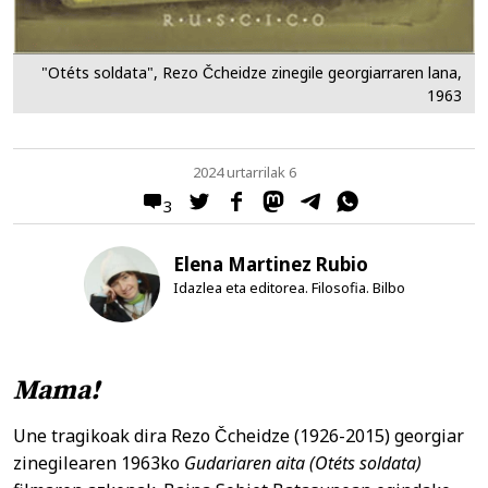
"Otéts soldata", Rezo Čcheidze zinegile georgiarraren lana,
1963
2024 urtarrilak 6
3
Elena Martinez Rubio
Idazlea eta editorea. Filosofia. Bilbo
Mama!
Une tragikoak dira Rezo Čcheidze (1926-2015) georgiar
zinegilearen 1963ko
Gudariaren aita (Otéts soldata)