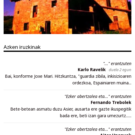
Azken iruzkinak
"..." erantzuten
Karlo Ravelik
duela 2 egun
Bai, konforme Joxe Mari. Hitzkuntza, "guardia zibila, inkisizioaren
ordezkoa, Espainiaren muina...
"Ezker abertzalea eta..." erantzuten
Fernando Trebolek
Bete-betean asmatu duzu Asier, ausarta ere gazte ikuspegitik
bada ere, beti izan gara umezurtz......
"Ezker abertzalea eta..." erantzuten