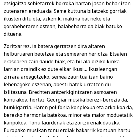
etsigaitza sobietarrek borroka hartan jasan behar izan
zutenaren eredua da. Seme kuttuna bilatzeko gorriak
ikusten ditu eta, azkenik, makina bat neke eta
gorabeheraren ostean, halabeharra da biak batuko
dituena.
Zoritxarrez, ia batera gertatzen dira aitaren
helburuaren betetzea eta semearen heriotza. Etsaien
erasoaren zain daude biak, eta hil ala biziko kinka
larrian oraindik ez dute elkar ikusi… Ikusleengan
zirrara areagotzeko, semea zauritua izan baino
lehenagoko eszenan, abesti batek urratzen du
isiltasuna. Brechten antzerkigintzaren asmoaren
kontrakoa, hortaz. Georgiar musika berezi-berezia da,
hunkigarria. Haren polifonia konplexua eta arkaikoa da,
berezko harmonia batekoa, minor eta maior moduetatik
kanpokoa. Tonu laurdenak eta zortzirenak dauzka,
Europako musikan tonu erdiak bakarrik kontuan hartu