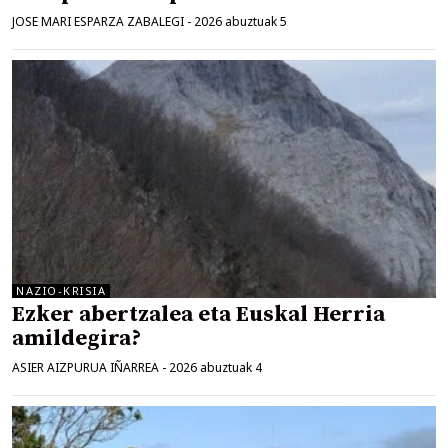
JOSE MARI ESPARZA ZABALEGI
-
2026 abuztuak 5
NAZIO-KRISIA
Ezker abertzalea eta Euskal Herria
amildegira?
ASIER AIZPURUA IÑARREA
-
2026 abuztuak 4