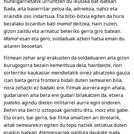
hunkigarrietatik urruntzen du ikuslea bat-batean.
Bada, aita baserritar petoa da, adinekoa, nahiz eta
oraindik oso indartsua. Eta bitxi-bitxia egiten da hura
bezalako bizardun bati
mama!
deitzea, hain zuzen,
gizon zaildu eta armatuz beteriko gerra giro batean.
Mama!
esan eta gero, soldaduak azken hatsa eman du
aitaren besoetan.
Filmean zehar argi erakusten da soldaduaren aita gizon
burugogorra bezain kementsua dela; hainbeste, non
sorterriko kaukasiar mendietatik oinez abiatzeko gauza
izan baita gerra frontera bidali duten semearen bila,
nora zehazki ez badaki ere. Filmak aurrera egin ahala,
gudariaren aita bera ere gudari bilakatzen da, etxera
joateko agindu dieten militarrei aurre egin ondoren.
Behin eta berriz oztopoak gainditu ditu, inoiz etsi gabe.
Eta orain, bai gerra, bai filma amaitzen ari direlarik,
aitak semearekin egiten du topo naziek setiatua duten
eraikin batean. Alemaniarrek galduta daukate guda.