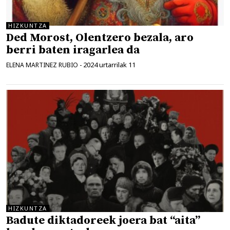
HIZKUNTZA
Ded Morost, Olentzero bezala, aro
berri baten iragarlea da
2024 urtarrilak 11
ELENA MARTINEZ RUBIO
-
HIZKUNTZA
Badute diktadoreek joera bat “aita”