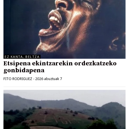
EZ KANTA, BELTZA
Etsipena ekintzarekin ordezkatzeko
gonbidapena
FITO RODRIGUEZ
-
2026 abuztuak 7