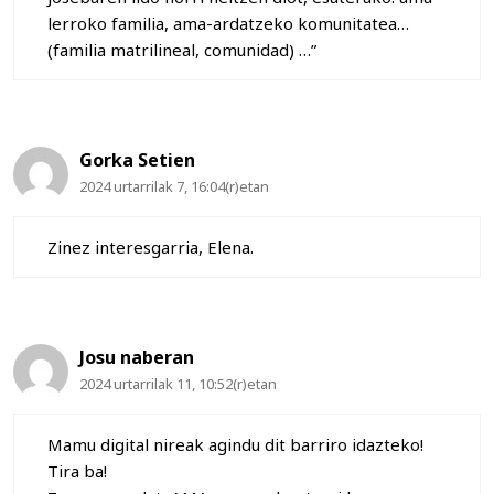
lerroko familia, ama-ardatzeko komunitatea…
(familia matrilineal, comunidad) …”
Gorka Setien
2024 urtarrilak 7, 16:04(r)etan
Zinez interesgarria, Elena.
Josu naberan
2024 urtarrilak 11, 10:52(r)etan
Mamu digital nireak agindu dit barriro idazteko!
Tira ba!