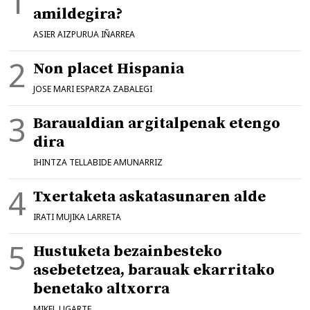
amildegira?
ASIER AIZPURUA IÑARREA
Non placet Hispania
JOSE MARI ESPARZA ZABALEGI
Baraualdian argitalpenak etengo
dira
IHINTZA TELLABIDE AMUNARRIZ
Txertaketa askatasunaren alde
IRATI MUJIKA LARRETA
Hustuketa bezainbesteko
asebetetzea, barauak ekarritako
benetako altxorra
MIKEL UGARTE