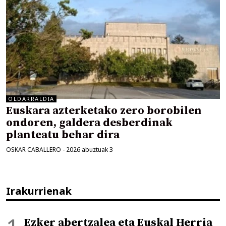
OLDARRALDIA
Euskara azterketako zero borobilen
ondoren, galdera desberdinak
planteatu behar dira
OSKAR CABALLERO
-
2026 abuztuak 3
Irakurrienak
Ezker abertzalea eta Euskal Herria