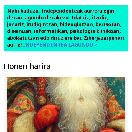
Nahi baduzu, Independenteak aurrera egin
dezan lagundu dezakezu. Idatziz, itzuliz,
janariz, irudigintzan, bideogintzan, bertsotan,
diseinuan, informatikan, psikologia klinikoan,
abokatutzan edo diruz ere bai. Ziberjazarpenari
aurre!
INDEPENDENTEA LAGUNDU >
Honen harira