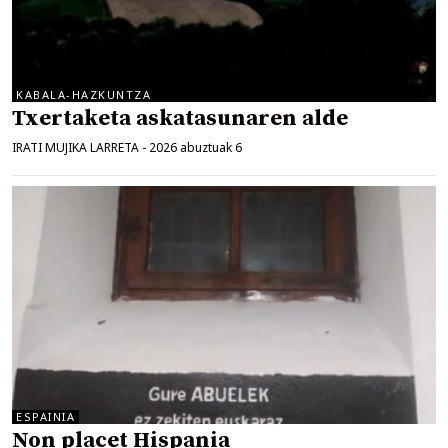
KABALA-HAZKUNTZA
Txertaketa askatasunaren alde
IRATI MUJIKA LARRETA
-
2026 abuztuak 6
ESPAINIA
Non placet Hispania