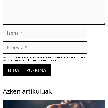
Izena
E-
posta
Gorde nire izena, emaila eta webgunea bilatzaile honetan
komentatzen dudan hurrengorako.
Azken artikuluak