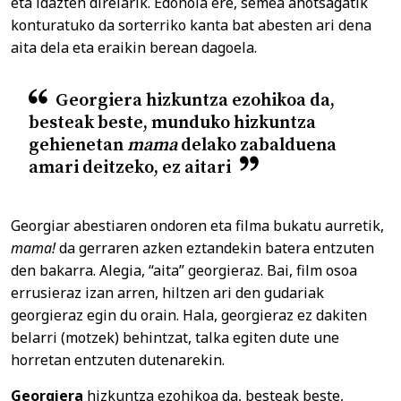
eta idazten direlarik. Edonola ere, semea ahotsagatik
konturatuko da sorterriko kanta bat abesten ari dena
aita dela eta eraikin berean dagoela.
Georgiera hizkuntza ezohikoa da,
besteak beste, munduko hizkuntza
gehienetan
mama
delako zabalduena
amari deitzeko, ez aitari
Georgiar abestiaren ondoren eta filma bukatu aurretik,
mama!
da gerraren azken eztandekin batera entzuten
den bakarra. Alegia, “aita” georgieraz. Bai, film osoa
errusieraz izan arren, hiltzen ari den gudariak
georgieraz egin du orain. Hala, georgieraz ez dakiten
belarri (motzek) behintzat, talka egiten dute une
horretan entzuten dutenarekin.
Georgiera
hizkuntza ezohikoa da, besteak beste,