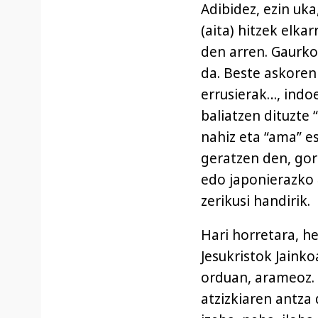
Adibidez, ezin uka
(aita) hitzek elka
den arren. Gaurko
da. Beste askoren 
errusierak…, indo
baliatzen dituzte
nahiz eta “ama” e
geratzen den, gora
edo japonierazko
zerikusi handirik.
Hari horretara, h
Jesukristok Jainko
orduan, arameoz. 
atzizkiaren antza 