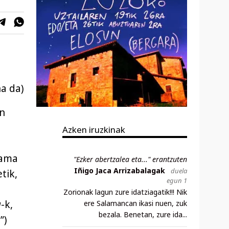
a da)
en
Azken iruzkinak
“ama
"Ezker abertzalea eta..." erantzuten
Iñigo Jaca Arrizabalagak
duela
tik,
egun 1
Zorionak lagun zure idatziagatik!!! Nik
a
-k,
ere Salamancan ikasi nuen, zuk
bezala. Benetan, zure ida...
”)