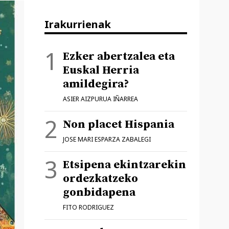
Irakurrienak
Ezker abertzalea eta
Euskal Herria
amildegira?
ASIER AIZPURUA IÑARREA
Non placet Hispania
JOSE MARI ESPARZA ZABALEGI
Etsipena ekintzarekin
ordezkatzeko
gonbidapena
FITO RODRIGUEZ