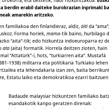
z orokorra, eta bestetik, haur hizkuntzakoa.
Euska
za berdin erabil daiteke burokrazian inprimaki b
eak amarekin aritzeko.
n familiakoa den finlandieraz, aldiz,
äiti
da “ama”
uskoz. Forma horiek,
mama
-tik baino, hurbilago
azko “aita“-tik; edo hizkuntza indoeuroparra ez d
ko
ata
(aita) formatik. Horrela deitzen zioten, hain
al “Attatürk”-i, hots, “turkiarren aita”. Mustafá
81-1938) militarra eta politikaria Turkiako lehen
tzailea eta lehendakaria izan zen, baita berrikun
re, Estatu laiko eta demokratikoa ezarri baitzuen
Badaude malaysiar hizkuntzen familiako bat
esandakotik kanpo geratzen direnak: