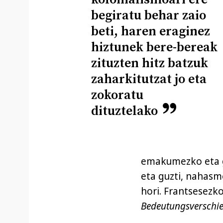
begiratu behar zaio
beti, haren eraginez
hiztunek bere-bereak
zituzten hitz batzuk
zaharkitutzat jo eta
zokoratu
dituztelako
emakumezko eta gi
eta guzti, nahas
hori. Frantsesezk
Bedeutungsverschi