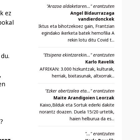
"Arazoa aldaketaren..." erantzuten
k ez
Angel Bidaurrazaga
vandierdonckek
bokal
Iktus eta bihotzekoez gain, Frantzian
egindako ikerketa batek hemofilia A
rekin lotu ditu Covid t...
"Etsipena ekintzarekin..." erantzuten
 du.
Karlo Ravelik
AFRIKAN: 3.000 hizkuntzak, kulturak,
,
herriak, bixitasunak, altxorrak...
en
"Ezker abertzalea eta..." erantzuten
Maite Arandigoien Leorzak
Kaixo,Bilduk eta Sortuk ederki dakite
norantz doazen. Duela 15/20 urtetik,
haien helburua da es...
?
"..." erantzuten