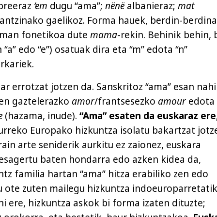
breeraz
‘em
dugu “ama”;
nënë
albanieraz;
mat
antzinako gaelikoz. Forma hauek, berdin-berdina
reman fonetikoa dute
mama
-rekin. Behinik behin, 
“a” edo “e”) osatuak dira eta “m” edota “n”
rkariek.
r errotzat jotzen da. Sanskritoz “ama” esan nahi
ren gaztelerazko
amor
/frantsesezko
amour
edota
e
(hazama, inude).
“Ama” esaten da euskaraz ere
rreko Europako hizkuntza isolatu bakartzat jotz
ain arte seniderik aurkitu ez zaionez, euskara
desagertu baten hondarra edo azken kidea da,
tz familia hartan “ama” hitza erabiliko zen edo
 ote zuten mailegu hizkuntza indoeuroparretatik
hi ere, hizkuntza askok bi forma izaten dituzte;