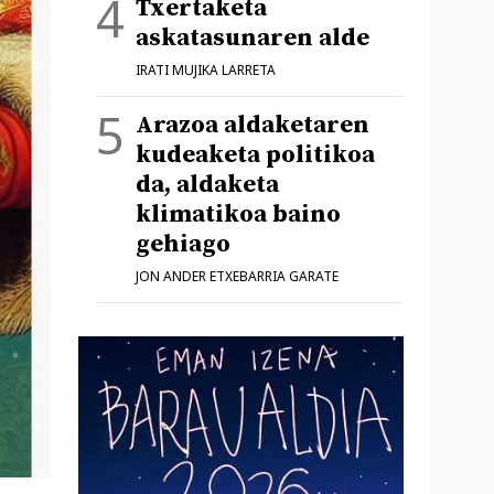
Txertaketa
askatasunaren alde
IRATI MUJIKA LARRETA
Arazoa aldaketaren
kudeaketa politikoa
da, aldaketa
klimatikoa baino
gehiago
JON ANDER ETXEBARRIA GARATE