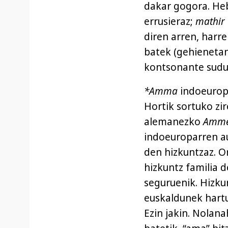
dakar gogora. He
errusieraz;
mathir
diren arren, har
batek (gehienetan 
kontsonante sudu
*Amma
indoeuropa
Hortik sortuko zi
alemanezko
Amm
indoeuroparren au
den hizkuntzaz. Or
hizkuntz familia 
seguruenik. Hizkun
euskaldunek hartu
Ezin jakin. Nolana