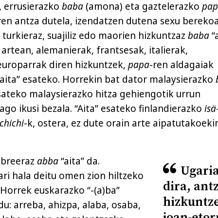
, errusierazko
baba
(amona) eta gaztelerazko
pap
rren antza dutela, izendatzen dutena sexu bereko
 turkieraz, suajiliz edo maorien hizkuntzaz
baba
“a
artean, alemanierak, frantsesak, italierak,
europarrak diren hizkuntzek,
papa
-ren aldagaiak
 “aita” esateko. Horrekin bat dator malaysierazko
sateko malaysierazko hitza gehiengotik urrun
go ikusi bezala. “Aita” esateko finlandierazko
isä
chichi
-k, ostera, ez dute orain arte aipatutakoeki
ebreeraz
abba
“aita” da.
Ugaria
ari hala deitu omen zion hiltzeko
dira, ant
Horrek euskarazko “-(a)ba”
hizkuntz
du: arreba, ahizpa, alaba, osaba,
joan-etor