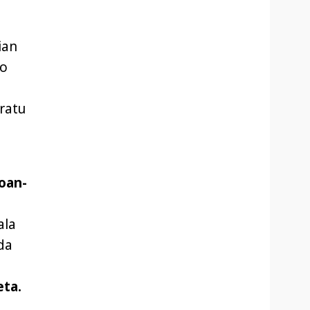
ian
io
oratu
.
oan-
ala
da
eta.