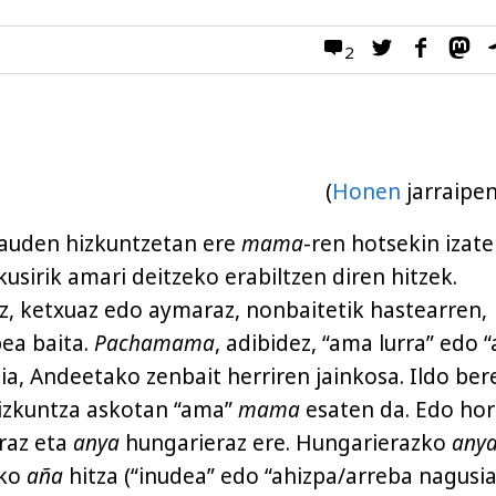
2
(
Honen
jarraipen
dauden hizkuntzetan ere
mama
-ren hotsekin izat
kusirik amari deitzeko erabiltzen diren hitzek.
, ketxuaz edo aymaraz, nonbaitetik hastearren,
ea baita.
Pachamama
, adibidez, “ama lurra” edo 
a, Andeetako zenbait herriren jainkosa. Ildo bere
hizkuntza askotan “ama”
mama
esaten da. Edo hor
raz eta
anya
hungarieraz ere. Hungarierazko
any
ko
aña
hitza (“inudea” edo “ahizpa/arreba nagusia