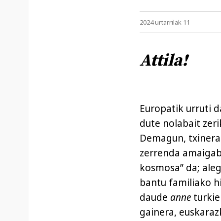
2024 urtarrilak 11
Attila!
Europatik urruti 
dute nolabait zeri
Demagun, txineraz
zerrenda amaigab
kosmosa” da; alegi
bantu familiako 
daude
anne
turkie
gainera, euskaraz