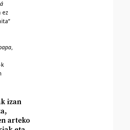
á
a ez
ita”
bapa
,
-k
n
k izan
za,
en arteko
riak eta