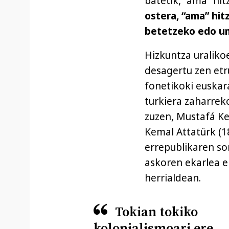
batetik, “ama” hit
ostera, “ama” hit
betetzeko edo um
Hizkuntza uralikoe
desagertu zen etr
fonetikoki euskar
turkiera zaharre
zuzen, Mustafá Kem
Kemal Attatürk (18
errepublikaren sor
askoren ekarlea e
herrialdean.
Tokian tokiko
kolonialismoari ere