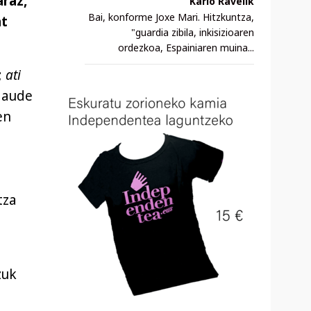
raz,
Karlo Ravelik
Bai, konforme Joxe Mari. Hitzkuntza,
at
"guardia zibila, inkisizioaren
ordezkoa, Espainiaren muina...
;
ati
 daude
en
tza
zuk