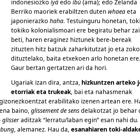
indonesiozko
iyá
edo
ibú
(ama); edo Zelanda
Berriko maoriek erabiltzen duten
whaea
eta
japonierazko
haha
. Testuinguru honetan, tok
tokiko kolonialismoari ere begiratu behar za
beti, haren eraginez hiztunek bere-bereak
zituzten hitz batzuk zaharkitutzat jo eta zok
dituztelako, baita etxekoen arlo honetan ere
Gaur bertan gertatzen ari da hori.
Ugariak izan dira, antza,
hizkuntzen arteko j
etorriak eta trukeak
, bai eta nahasmenak
zonezkoentzat erabilitako izenen artean ere. H
mena baino,
glissement de sens
delakotzat jo behar 
o
glisser
aditzak “lerratu/laban egin” esan nahi du.
ebung
, alemanez. Hau da,
esanahiaren toki-aldak