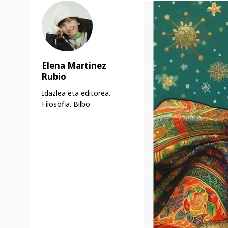
Elena Martinez
Rubio
Idazlea eta editorea.
Filosofia. Bilbo