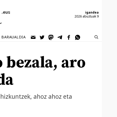
igandea
2026 abuztuak 9
BARAUALDIA
 bezala, aro
da
 hizkuntzek, ahoz ahoz eta