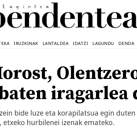
TEKA
IRUZKINAK
LANTALDEA
IDATZI
LAGUNDU
DENDA
orost, Olentzero
 baten iragarlea 
zein bide luze eta korapilatsua egin duten
etxeko hurbilenei izenak emateko.