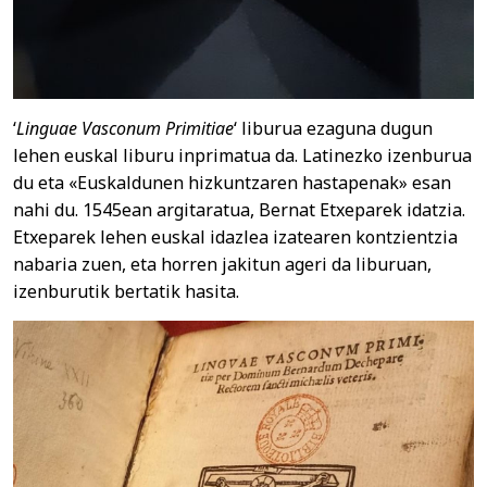
‘
Linguae Vasconum Primitiae
‘ liburua ezaguna dugun
lehen euskal liburu inprimatua da. Latinezko izenburua
du eta «Euskaldunen hizkuntzaren hastapenak» esan
nahi du. 1545ean argitaratua, Bernat Etxeparek idatzia.
Etxeparek lehen euskal idazlea izatearen kontzientzia
nabaria zuen, eta horren jakitun ageri da liburuan,
izenburutik bertatik hasita.