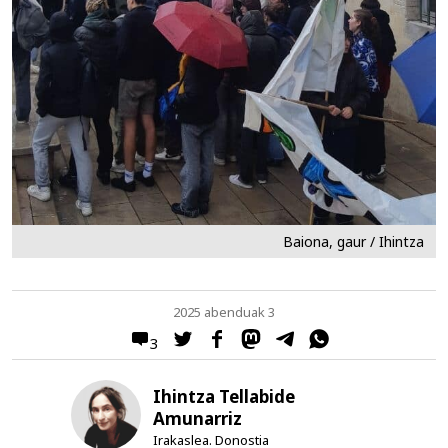
Baiona, gaur / Ihintza
2025 abenduak 3
3
Ihintza Tellabide
Amunarriz
Irakaslea. Donostia