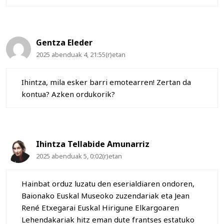
Gentza Eleder
2025 abenduak 4, 21:55(r)etan
Ihintza, mila esker barri emotearren! Zertan da
kontua? Azken ordukorik?
Ihintza Tellabide Amunarriz
2025 abenduak 5, 0:02(r)etan
Hainbat orduz luzatu den eserialdiaren ondoren,
Baionako Euskal Museoko zuzendariak eta Jean
René Etxegarai Euskal Hirigune Elkargoaren
Lehendakariak hitz eman dute frantses estatuko