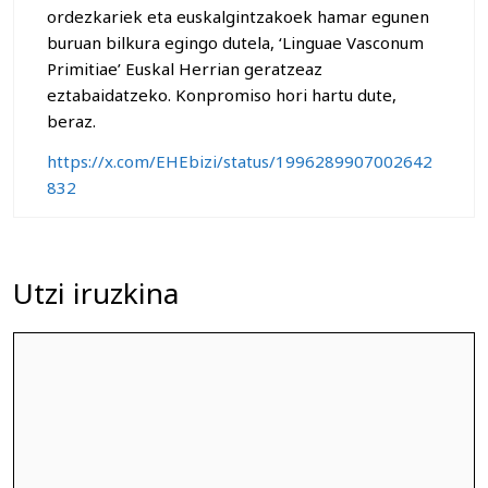
ordezkariek eta euskalgintzakoek hamar egunen
buruan bilkura egingo dutela, ‘Linguae Vasconum
Primitiae’ Euskal Herrian geratzeaz
eztabaidatzeko. Konpromiso hori hartu dute,
beraz.
https://x.com/EHEbizi/status/1996289907002642
832
Utzi iruzkina
Iruzkina