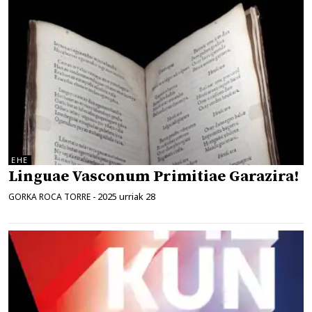
EHE
Linguae Vasconum Primitiae Garazira!
2025 urriak 28
GORKA ROCA TORRE
-