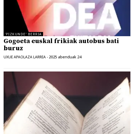
'PIZKUNDE' BERRIA
Gogoeta euskal frikiak autobus bati
buruz
2025 abenduak 24
UXUE APAOLAZA LARREA
-