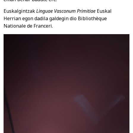
Euskalgintzak
Linguae Vasconum Primitiae
Euskal
Herrian egon dadila galdegin dio Bibliothèque
Nationale de Franceri.