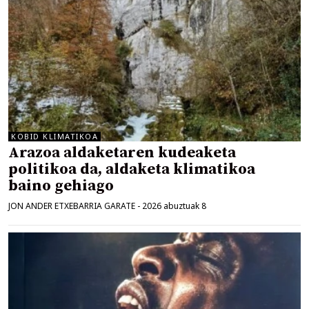
KOBID KLIMATIKOA
Arazoa aldaketaren kudeaketa
politikoa da, aldaketa klimatikoa
baino gehiago
JON ANDER ETXEBARRIA GARATE
-
2026 abuztuak 8