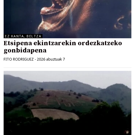
EZ KANTA, BELTZA
Etsipena ekintzarekin ordezkatzeko
gonbidapena
FITO RODRIGUEZ
-
2026 abuztuak 7