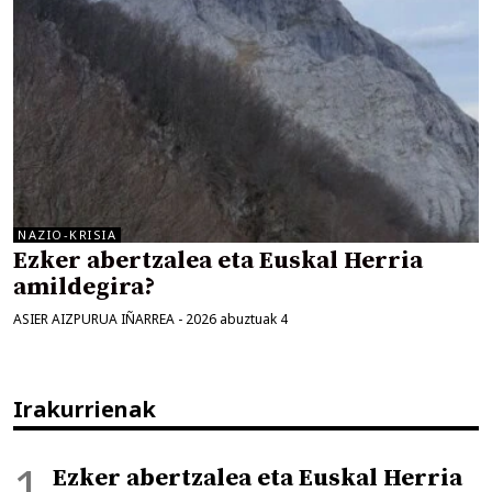
NAZIO-KRISIA
Ezker abertzalea eta Euskal Herria
amildegira?
ASIER AIZPURUA IÑARREA
-
2026 abuztuak 4
Irakurrienak
Ezker abertzalea eta Euskal Herria