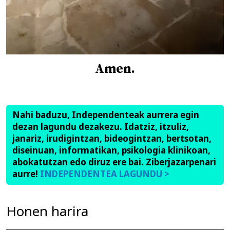
Amen.
Nahi baduzu, Independenteak aurrera egin
dezan lagundu dezakezu. Idatziz, itzuliz,
janariz, irudigintzan, bideogintzan, bertsotan,
diseinuan, informatikan, psikologia klinikoan,
abokatutzan edo diruz ere bai. Ziberjazarpenari
aurre!
INDEPENDENTEA LAGUNDU >
Honen harira