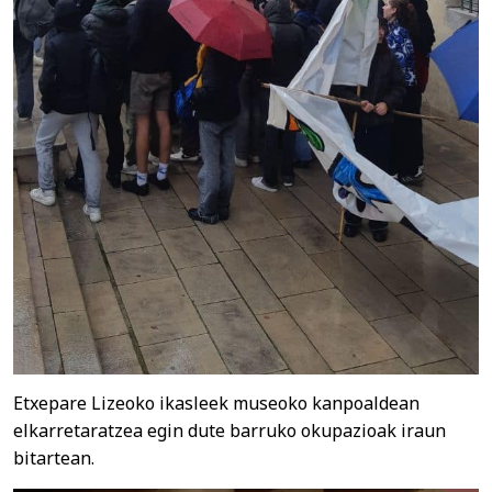
Etxepare Lizeoko ikasleek museoko kanpoaldean
elkarretaratzea egin dute barruko okupazioak iraun
bitartean.