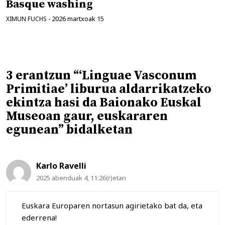
Basque washing
2026 martxoak 15
XIMUN FUCHS
-
3 erantzun “‘Linguae Vasconum
Primitiae’ liburua aldarrikatzeko
ekintza hasi da Baionako Euskal
Museoan gaur, euskararen
egunean” bidalketan
Karlo Ravelli
2025 abenduak 4, 11:26(r)etan
Euskara Europaren nortasun agirietako bat da, eta
ederrena!