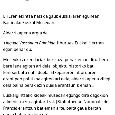
EHEren ekintza hasi da gaur, euskararen egunean,
Baionako Euskal Museoan.
Aldarrikapena argia da:
‘Linguae Vasconum Primitiae’
liburuak Euskal Herrian
egon behar du.
Museoko zuzendariak bere azalpenak eman ditu: bera
bere lana egiten ari dela, objektu historiko bat
kontserbatu nahi duela, Etxepareren liburuaren
erabilpen politikoa egiten ari dela, aldarrikapena zilegi
dela baina berak ezin duela erantzunik eman…
Euskalgintzako kideak museoan egongo dira dagokion
administrazio-agintaritzak (Bibliothèque Nationale de
France) erantzun bat eman arte, baita gaua bertan
eman behar badute ere.