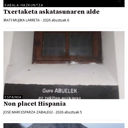
KABALA-HAZKUNTZA
Txertaketa askatasunaren alde
IRATI MUJIKA LARRETA
-
2026 abuztuak 6
ESPAINIA
Non placet Hispania
JOSE MARI ESPARZA ZABALEGI
-
2026 abuztuak 5