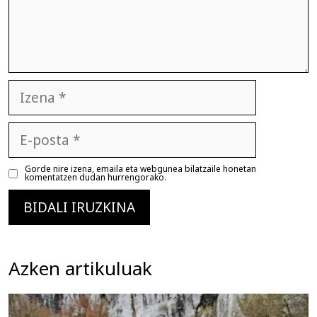
Izena
E-
posta
Gorde nire izena, emaila eta webgunea bilatzaile honetan
komentatzen dudan hurrengorako.
Azken artikuluak