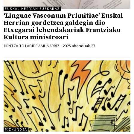
EUSKAL HERRIAN EUSKARAZ
‘Linguae Vasconum Primitiae’ Euskal
Herrian gordetzea galdegin dio
Etxegarai lehendakariak Frantziako
Kultura ministroari
2025 abenduak 27
IHINTZA TELLABIDE AMUNARRIZ
-
PIZKUNDEA