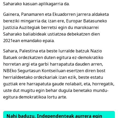
Saharako kasuan aplikagarria da.
Gainera, Panamaren eta Ekuadorren jarrera aldaketa
bereziki mingarria da; izan ere, Europar Batasuneko
Justizia Auzitegiak berretsi egin du marokoarrei
Saharako baliabideak ustiatzea debekatzen dien
2021ean emandako epaia.
Sahara, Palestina eta beste lurralde batzuk Nazio
Batuek ordezkatzen duten egitura ez-demokratiko
horretan argi eta garbi harrapatuta dauden arren,
NBEko Segurtasun Kontseiluan esertzen diren bost
herrialdeetako ordezkariak izan ezik, beste estatu
guztiak ere harrapatuta gaude nolabait, eta, horregatik,
uste dut mugitu egin behar dugula benetako mundu-
egitura demokratikoa lortu arte.
Nahi baduzu, Independenteak aurrera egin