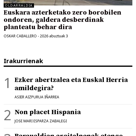
OLDARRALDIA
Euskara azterketako zero borobilen
ondoren, galdera desberdinak
planteatu behar dira
OSKAR CABALLERO
-
2026 abuztuak 3
Irakurrienak
Ezker abertzalea eta Euskal Herria
amildegira?
ASIER AIZPURUA IÑARREA
Non placet Hispania
JOSE MARI ESPARZA ZABALEGI