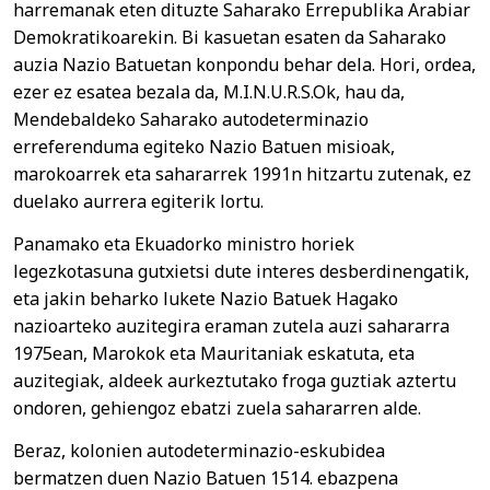
harremanak eten dituzte Saharako Errepublika Arabiar
Demokratikoarekin. Bi kasuetan esaten da Saharako
auzia Nazio Batuetan konpondu behar dela. Hori, ordea,
ezer ez esatea bezala da, M.I.N.U.R.S.Ok, hau da,
Mendebaldeko Saharako autodeterminazio
erreferenduma egiteko Nazio Batuen misioak,
marokoarrek eta sahararrek 1991n hitzartu zutenak, ez
duelako aurrera egiterik lortu.
Panamako eta Ekuadorko ministro horiek
legezkotasuna gutxietsi dute interes desberdinengatik,
eta jakin beharko lukete Nazio Batuek Hagako
nazioarteko auzitegira eraman zutela auzi sahararra
1975ean, Marokok eta Mauritaniak eskatuta, eta
auzitegiak, aldeek aurkeztutako froga guztiak aztertu
ondoren, gehiengoz ebatzi zuela sahararren alde.
Beraz, kolonien autodeterminazio-eskubidea
bermatzen duen Nazio Batuen 1514. ebazpena