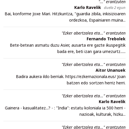
"..." erantzuten
Karlo Ravelik
duela 2 egun
Bai, konforme Joxe Mari. Hitzkuntza, "guardia zibila, inkisizioaren
ordezkoa, Espainiaren muina...
"Ezker abertzalea eta..." erantzuten
Fernando Trebolek
Bete-betean asmatu duzu Asier, ausarta ere gazte ikuspegitik
bada ere, beti izan gara umezurtz......
"Ezker abertzalea eta..." erantzuten
Aitor Unanuek
Badira aukera ildo berriak. https://ezkernazionala.eus/ Joan
batzen edo sortzen herriz herri.
"Ezker abertzalea eta..." erantzuten
Karlo Ravelik
Gainera - kasualitatez...? - : "India": estatu koloniala ia 500 herri -
nazioak, kulturak, hizku...
"Ezker abertzalea eta..." erantzuten