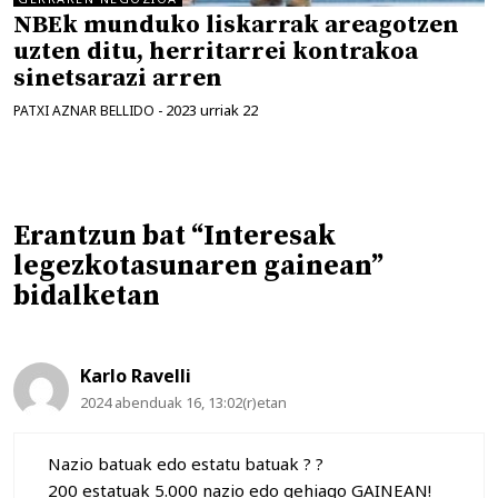
NBEk munduko liskarrak areagotzen
uzten ditu, herritarrei kontrakoa
sinetsarazi arren
2023 urriak 22
PATXI AZNAR BELLIDO
-
Erantzun bat “Interesak
legezkotasunaren gainean”
bidalketan
Karlo Ravelli
2024 abenduak 16, 13:02(r)etan
Nazio batuak edo estatu batuak ? ?
200 estatuak 5.000 nazio edo gehiago GAINEAN!