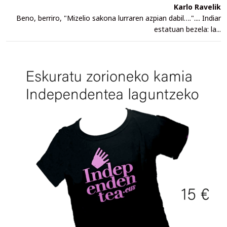
Karlo Ravelik
Beno, berriro, "Mizelio sakona lurraren azpian dabil….".... Indiar
estatuan bezela: la...