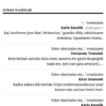
Azken iruzkinak
"..." erantzuten
Karlo Ravelik
duela egun 1
Bai, konforme Joxe Mari. Hitzkuntza, "guardia zibila, inkisizioaren
ordezkoa, Espainiaren muina...
"Ezker abertzalea eta..." erantzuten
Fernando Trebolek
Bete-betean asmatu duzu Asier, ausarta ere gazte ikuspegitik
bada ere, beti izan gara umezurtz......
"Ezker abertzalea eta..." erantzuten
Aitor Unanuek
Badira aukera ildo berriak. https://ezkernazionala.eus/ Joan
batzen edo sortzen herriz herri.
"Ezker abertzalea eta..." erantzuten
Karlo Ravelik