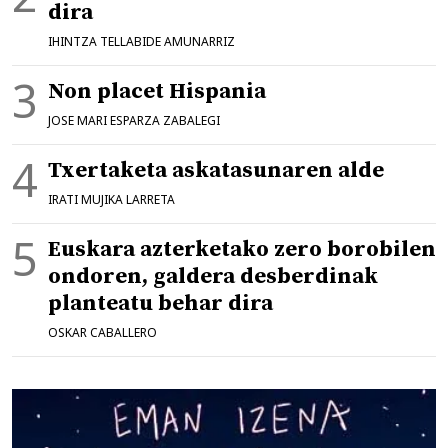
dira
IHINTZA TELLABIDE AMUNARRIZ
Non placet Hispania
JOSE MARI ESPARZA ZABALEGI
Txertaketa askatasunaren alde
IRATI MUJIKA LARRETA
Euskara azterketako zero borobilen
ondoren, galdera desberdinak
planteatu behar dira
OSKAR CABALLERO