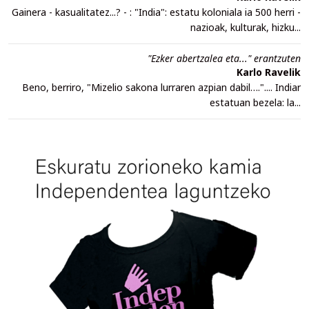
Gainera - kasualitatez...? - : "India": estatu koloniala ia 500 herri -
nazioak, kulturak, hizku...
"Ezker abertzalea eta..." erantzuten
Karlo Ravelik
Beno, berriro, "Mizelio sakona lurraren azpian dabil….".... Indiar
estatuan bezela: la...