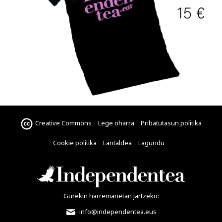
Creative Commons
Lege oharra
Pribatutasun politika
Cookie politika
Lantaldea
Lagundu
Gurekin harremanetan jartzeko:
info@independentea.eus