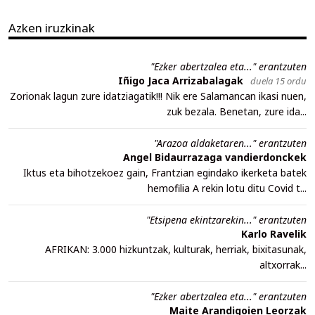
Azken iruzkinak
"Ezker abertzalea eta..." erantzuten
Iñigo Jaca Arrizabalagak
duela 15 ordu
Zorionak lagun zure idatziagatik!!! Nik ere Salamancan ikasi nuen,
zuk bezala. Benetan, zure ida...
"Arazoa aldaketaren..." erantzuten
Angel Bidaurrazaga vandierdonckek
Iktus eta bihotzekoez gain, Frantzian egindako ikerketa batek
hemofilia A rekin lotu ditu Covid t...
"Etsipena ekintzarekin..." erantzuten
Karlo Ravelik
AFRIKAN: 3.000 hizkuntzak, kulturak, herriak, bixitasunak,
altxorrak...
"Ezker abertzalea eta..." erantzuten
Maite Arandigoien Leorzak