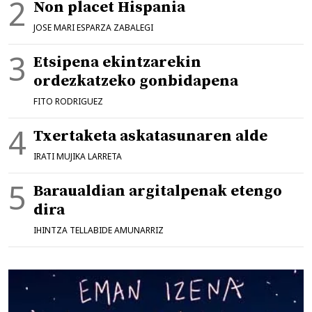
Non placet Hispania
JOSE MARI ESPARZA ZABALEGI
Etsipena ekintzarekin
ordezkatzeko gonbidapena
FITO RODRIGUEZ
Txertaketa askatasunaren alde
IRATI MUJIKA LARRETA
Baraualdian argitalpenak etengo
dira
IHINTZA TELLABIDE AMUNARRIZ