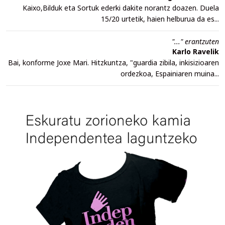
Kaixo,Bilduk eta Sortuk ederki dakite norantz doazen. Duela
15/20 urtetik, haien helburua da es...
"..." erantzuten
Karlo Ravelik
Bai, konforme Joxe Mari. Hitzkuntza, "guardia zibila, inkisizioaren
ordezkoa, Espainiaren muina...