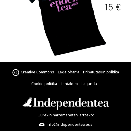
Creative Commons
Lege oharra
Pribatutasun politika
Cookie politika
Lantaldea
Lagundu
Gurekin harremanetan jartzeko:
info@independentea.eus