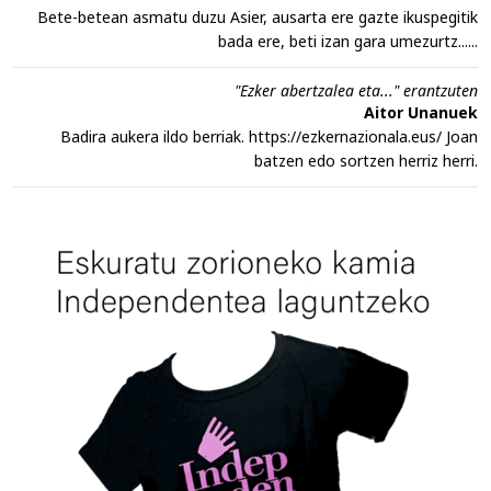
Bete-betean asmatu duzu Asier, ausarta ere gazte ikuspegitik
bada ere, beti izan gara umezurtz......
"Ezker abertzalea eta..." erantzuten
Aitor Unanuek
Badira aukera ildo berriak. https://ezkernazionala.eus/ Joan
batzen edo sortzen herriz herri.