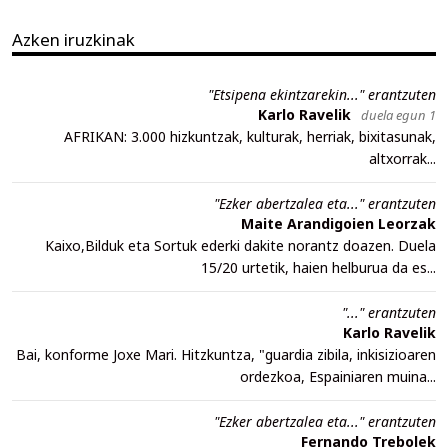
Azken iruzkinak
"Etsipena ekintzarekin..." erantzuten
Karlo Ravelik
duela egun 1
AFRIKAN: 3.000 hizkuntzak, kulturak, herriak, bixitasunak,
altxorrak...
"Ezker abertzalea eta..." erantzuten
Maite Arandigoien Leorzak
Kaixo,Bilduk eta Sortuk ederki dakite norantz doazen. Duela
15/20 urtetik, haien helburua da es...
"..." erantzuten
Karlo Ravelik
Bai, konforme Joxe Mari. Hitzkuntza, "guardia zibila, inkisizioaren
ordezkoa, Espainiaren muina...
"Ezker abertzalea eta..." erantzuten
Fernando Trebolek