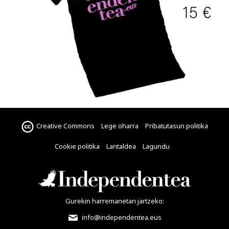
Creative Commons
Lege oharra
Pribatutasun politika
Cookie politika
Lantaldea
Lagundu
Gurekin harremanetan jartzeko:
info@independentea.eus