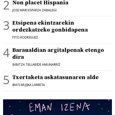
Non placet Hispania
JOSE MARI ESPARZA ZABALEGI
Etsipena ekintzarekin
ordezkatzeko gonbidapena
FITO RODRIGUEZ
Baraualdian argitalpenak etengo
dira
IHINTZA TELLABIDE AMUNARRIZ
Txertaketa askatasunaren alde
IRATI MUJIKA LARRETA