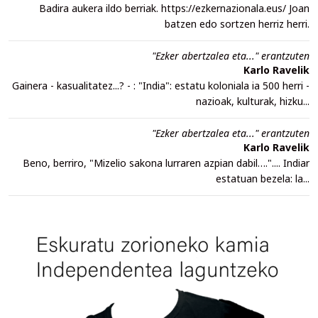
Badira aukera ildo berriak. https://ezkernazionala.eus/ Joan
batzen edo sortzen herriz herri.
"Ezker abertzalea eta..." erantzuten
Karlo Ravelik
Gainera - kasualitatez...? - : "India": estatu koloniala ia 500 herri -
nazioak, kulturak, hizku...
"Ezker abertzalea eta..." erantzuten
Karlo Ravelik
Beno, berriro, "Mizelio sakona lurraren azpian dabil….".... Indiar
estatuan bezela: la...