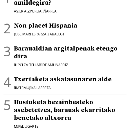
amildegira?
ASIER AIZPURUA IÑARREA
Non placet Hispania
JOSE MARI ESPARZA ZABALEGI
Baraualdian argitalpenak etengo
dira
IHINTZA TELLABIDE AMUNARRIZ
Txertaketa askatasunaren alde
IRATI MUJIKA LARRETA
Hustuketa bezainbesteko
asebetetzea, barauak ekarritako
benetako altxorra
MIKEL UGARTE