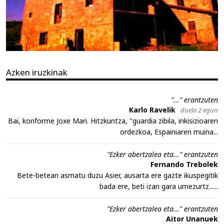
Azken iruzkinak
"..." erantzuten
Karlo Ravelik
duela 2 egun
Bai, konforme Joxe Mari. Hitzkuntza, "guardia zibila, inkisizioaren
ordezkoa, Espainiaren muina...
"Ezker abertzalea eta..." erantzuten
Fernando Trebolek
Bete-betean asmatu duzu Asier, ausarta ere gazte ikuspegitik
bada ere, beti izan gara umezurtz......
"Ezker abertzalea eta..." erantzuten
Aitor Unanuek