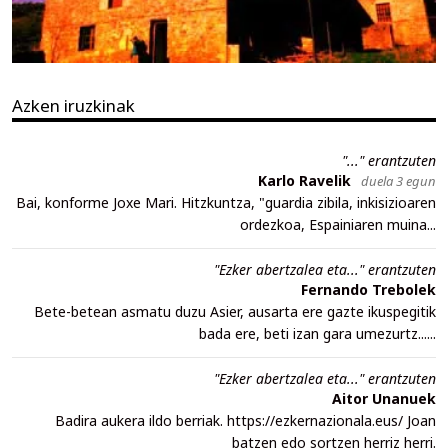
Azken iruzkinak
"..." erantzuten
Karlo Ravelik
duela 3 egun
Bai, konforme Joxe Mari. Hitzkuntza, "guardia zibila, inkisizioaren
ordezkoa, Espainiaren muina...
"Ezker abertzalea eta..." erantzuten
Fernando Trebolek
Bete-betean asmatu duzu Asier, ausarta ere gazte ikuspegitik
bada ere, beti izan gara umezurtz......
"Ezker abertzalea eta..." erantzuten
Aitor Unanuek
Badira aukera ildo berriak. https://ezkernazionala.eus/ Joan
batzen edo sortzen herriz herri.