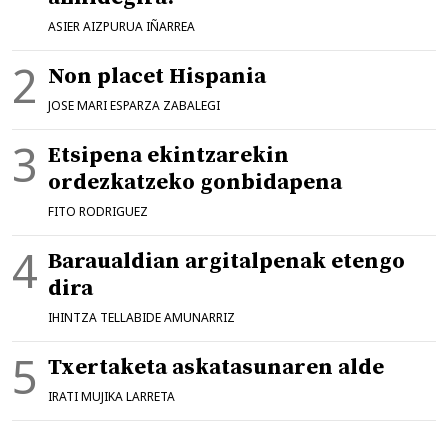
ASIER AIZPURUA IÑARREA
Non placet Hispania
JOSE MARI ESPARZA ZABALEGI
Etsipena ekintzarekin
ordezkatzeko gonbidapena
FITO RODRIGUEZ
Baraualdian argitalpenak etengo
dira
IHINTZA TELLABIDE AMUNARRIZ
Txertaketa askatasunaren alde
IRATI MUJIKA LARRETA