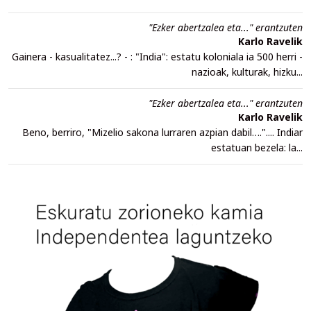
"Ezker abertzalea eta..." erantzuten
Karlo Ravelik
Gainera - kasualitatez...? - : "India": estatu koloniala ia 500 herri -
nazioak, kulturak, hizku...
"Ezker abertzalea eta..." erantzuten
Karlo Ravelik
Beno, berriro, "Mizelio sakona lurraren azpian dabil….".... Indiar
estatuan bezela: la...