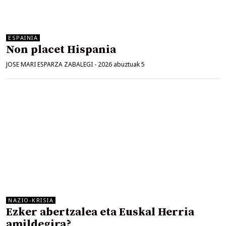
ESPAINIA
Non placet Hispania
JOSE MARI ESPARZA ZABALEGI
-
2026 abuztuak 5
NAZIO-KRISIA
Ezker abertzalea eta Euskal Herria
amildegira?