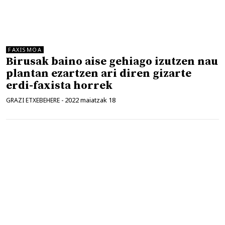
FAXISMOA
Birusak baino aise gehiago izutzen nau
plantan ezartzen ari diren gizarte
erdi-faxista horrek
2022 maiatzak 18
GRAZI ETXEBEHERE
-