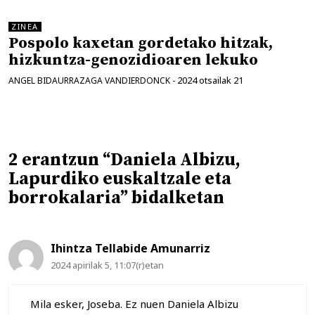
ZINEA
Pospolo kaxetan gordetako hitzak,
hizkuntza-genozidioaren lekuko
2024 otsailak 21
ANGEL BIDAURRAZAGA VANDIERDONCK
-
2 erantzun “Daniela Albizu,
Lapurdiko euskaltzale eta
borrokalaria” bidalketan
Ihintza Tellabide Amunarriz
2024 apirilak 5, 11:07(r)etan
Mila esker, Joseba. Ez nuen Daniela Albizu