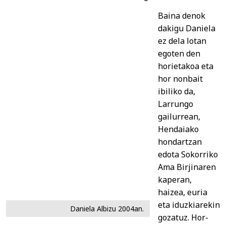
Baina denok
dakigu Daniela
ez dela lotan
egoten den
horietakoa eta
hor nonbait
ibiliko da,
Larrungo
gailurrean,
Hendaiako
hondartzan
edota Sokorriko
Ama Birjinaren
kaperan,
haizea, euria
eta iduzkiarekin
Daniela Albizu 2004an.
gozatuz. Hor-