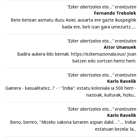
"Ezker abertzalea eta..." erantzuten
Fernando Trebolek
Bete-betean asmatu duzu Asier, ausarta ere gazte ikuspegitik
bada ere, beti izan gara umezurtz......
"Ezker abertzalea eta..." erantzuten
Aitor Unanuek
Badira aukera ildo berriak. https://ezkernazionala.eus/ Joan
batzen edo sortzen herriz herri.
"Ezker abertzalea eta..." erantzuten
Karlo Ravelik
Gainera - kasualitatez...? - : "India": estatu koloniala ia 500 herri -
nazioak, kulturak, hizku...
"Ezker abertzalea eta..." erantzuten
Karlo Ravelik
Beno, berriro, "Mizelio sakona lurraren azpian dabil….".... Indiar
estatuan bezela: la...