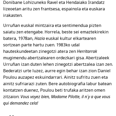
Donibane Lohizuneko Ravel eta Hendaiako Irandatz
lizeoetan aritu zen frantsesa, espainola eta euskara
irakasten.
Urruñan euskal mintzaira eta sentimendua pizten
saiatu zen etengabe. Horrela, beste sei emaztekirekin
batera, 1978an,
Hazia
euskal kultur elkartearen
sortzean parte hartu zuen. 1983ko udal
hauteskundeetan zinegotzi atera zen
Herritarrak
mugimendu abertzalearen ordezkari gisa. Abertzaleek
Urruñan izan duten lehen zinegotzi abertzalea izan zen.
Bederatzi urte luzez, aurre egin behar izan zion Daniel
Poulou auzapez eskuindarrari. Ainitz sufritu zuen eta
ainitz sufriarazi zuten. Bere autobiografia labur batean
kontatzen duenez, Poulou beti trufaka aritzen omen
zitzaion:
Vous voyez bien, Madame Pilotte, il n´y a que vous
qui demandez cela!