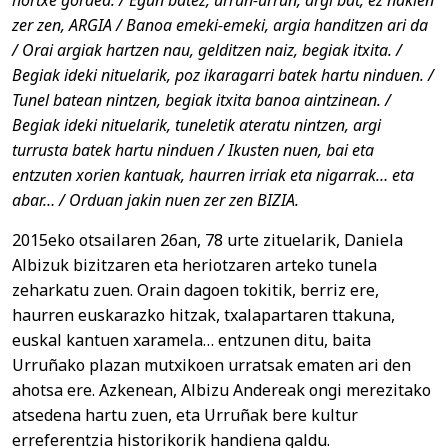
hortxe gordea. / Egun batez, urrun-urrun, argi bat, ez nakien
zer zen, ARGIA / Banoa emeki-emeki, argia handitzen ari da
/ Orai argiak hartzen nau, gelditzen naiz, begiak itxita. /
Begiak ideki nituelarik, poz ikaragarri batek hartu ninduen. /
Tunel batean nintzen, begiak itxita banoa aintzinean. /
Begiak ideki nituelarik, tuneletik ateratu nintzen, argi
turrusta batek hartu ninduen / Ikusten nuen, bai eta
entzuten xorien kantuak, haurren irriak eta nigarrak… eta
abar… / Orduan jakin nuen zer zen BIZIA.
2015eko otsailaren 26an, 78 urte zituelarik, Daniela
Albizuk bizitzaren eta heriotzaren arteko tunela
zeharkatu zuen. Orain dagoen tokitik, berriz ere,
haurren euskarazko hitzak, txalapartaren ttakuna,
euskal kantuen xaramela… entzunen ditu, baita
Urruñako plazan mutxikoen urratsak ematen ari den
ahotsa ere. Azkenean, Albizu Andereak ongi merezitako
atsedena hartu zuen, eta Urruñak bere kultur
erreferentzia historikorik handiena galdu.