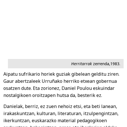
Herritarrak
zerrenda,1983.
Aipatu sufrikario horiek guziak gibelean gelditu ziren.
Gaur abertzaleek Urruñako herriko etxean gobernua
osatzen dute. Eta zorionez, Daniel Poulou eskuindar
nostalgikoen oroitzapen hutsa da, besterik ez.
Danielak, berriz, ez zuen nehoiz etsi, eta beti lanean,
irakaskuntzan, kulturan, literaturan, itzulpengintzan,
ikerkuntzan, euskarazko material pedagogikoen