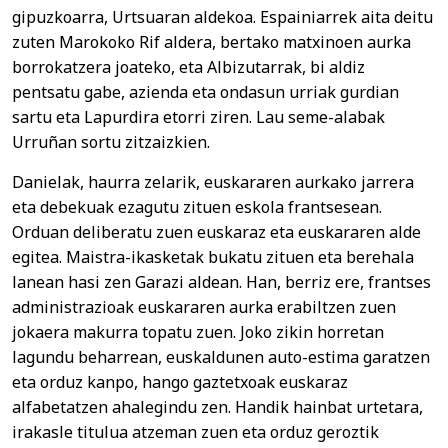
gipuzkoarra, Urtsuaran aldekoa. Espainiarrek aita deitu
zuten Marokoko Rif aldera, bertako matxinoen aurka
borrokatzera joateko, eta Albizutarrak, bi aldiz
pentsatu gabe, azienda eta ondasun urriak gurdian
sartu eta Lapurdira etorri ziren. Lau seme-alabak
Urruñan sortu zitzaizkien.
Danielak, haurra zelarik, euskararen aurkako jarrera
eta debekuak ezagutu zituen eskola frantsesean.
Orduan deliberatu zuen euskaraz eta euskararen alde
egitea. Maistra-ikasketak bukatu zituen eta berehala
lanean hasi zen Garazi aldean. Han, berriz ere, frantses
administrazioak euskararen aurka erabiltzen zuen
jokaera makurra topatu zuen. Joko zikin horretan
lagundu beharrean, euskaldunen auto-estima garatzen
eta orduz kanpo, hango gaztetxoak euskaraz
alfabetatzen ahalegindu zen. Handik hainbat urtetara,
irakasle titulua atzeman zuen eta orduz geroztik