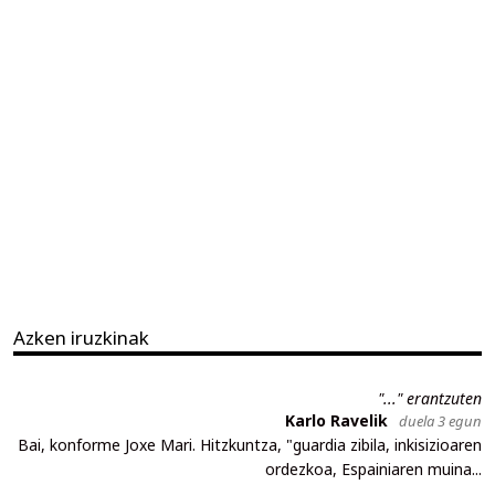
Azken iruzkinak
"..." erantzuten
Karlo Ravelik
duela 3 egun
Bai, konforme Joxe Mari. Hitzkuntza, "guardia zibila, inkisizioaren
ordezkoa, Espainiaren muina...