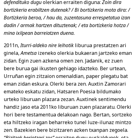
defendituko dugu
olerkian erraiten diguna:
Zoin dira
bortizkeria erabiltzen dutenak? / Bi bortizkeria mota dira: /
Bortizkeria beroa, / hau da, zuzentasuna errespetatua izan
dadin / armak hartzen dituztenak; / eta bortizkeria hotza /
mina ixilpean barreiatzen duena.
2011n,
Iturri-aldeko nire leihotik
liburua prestatzen ari
ginela,
Ametsa
izeneko olerkia bukaeran jartzeko eman
zidan. Egin zuen azkena omen zen. Jadanik, ez zuen
bere burua gai ikusten gehiago idazteko. Ber urtean,
Urruñan egin zitzaion omenaldian, paper plegatu bat
eman zidan eskura. Olerki bera zen. Auxtin Zamorari
emateko eskatu zidan, Hatsaren Poesia bildumako
urteko liburuan plazara zezan. Auxtinek sentimendu
handiz jaso eta 2011ko liburuan zuen plazaratu. Olerki
hori bere testamentua delakoan nago. Bertan, sortzeko
eta hiltzeko iragan beharreko tunel luze-ilunaz mintzo
zen. Bazekien bere bizitzaren azken txanpan zegoela.
“Bizitzak heriotzari zor”
erraiten dugu euskaldunok, eta