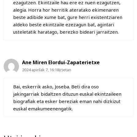
ezagutzen. Ekintzaile hau ere ez nuen ezagutzen,
alegia. Horra hor herritik ateratako ekimenaren
beste adibide xume bat, gure herri existentziaren
aldeko beste ekintzaile ezezagun bat, agintari
usteletatik haratago, berezko bideari jarraitzen.
Ane Miren Elordui-Zapaterietxe
2024 apirilak 7, 16:18(r)etan
Bai, eskerrik asko, Joseba. Beti dira oso
jakingarriak bidaltzen dituzun euskal ekintzaileen
biografiak eta esker bereziak eman nahi dizkizut
euskal emakumeenengatik.