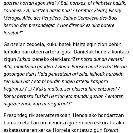
gaztelu hortan egon zira? / Bai, bortxaz, bi hilabetez baizik,
zorionez. / A, ulertzen hasia naiz! / Loretan: Fleury, Fleury-
Mérogis, Allée des Peupliers, Sainte-Geneviève-des-Bois
herrian den presondegia. / Hor direnak ez dira batere
lorietan!”
Gartzelan zegoela, kuku batek bisita egin zion behin,
leihoko barroteen artera igota. Danielak honela kontatu
zigun
Kukua
izeneko olerkian:
“Zer hotza dunan hemen!
Alta, maiatzean gauden. / Baaa! Parisen haiz! Euskal Herria
goxoagoa dun ! Hala pentsatzen ari zela, leihotik hurbildu
zen kuku bat / eta bi burdin hagen artetik kanpora
begiratu./ (…) / Kuku maitea, zer plazera hire entzutea! /
Kantu berbera Euskal Herrian eta mundu guzian / ematen
diguzue zuek, xori miresgarriak!”
Presondegitik ateratzerakoan, Hendaiako hondartzan
bainatu eta Larrun mendira igo zen berreskuratutako
askatasunaren xerka. Horrela kontatu zigun
Etxerat