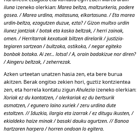
iluna
izeneko olerkian:
Marea beltza, maltzurkeria, podere
gosea. / Marea urdina, maitasuna, elkartasuna. / Eta marea
urdin-beltza, ezagutzen duzue, ezta? / Gizon multxo urdin
ilunez jantziak / botak eta kaska beltzak, / herri zainak,
omen. / Herritarrak kexatuak biltzen direlarik / justizia-
tegiaren sartzean / bultzaka, ostikoka, / negar egiteko
bonbak botaka. Ai zer… lotsa! / A, orain badakizue nor diren?
/ Aingeru beltzak, / zeherrezak.
Azken urteetan unatzen hasia zen, eta bere burua
akitzen. Berak ongitxo zekien hori, guztiz kontzientea
zen, eta horrela kontatu zigun
Ahulezia
izeneko olerkian:
Xoriak ez du kantatzen, / olerkariak ez du bertsurik
asmatzen, / egunero laino xuriek / zeru urdina dute
estaltzen. // Iduzkia, ilargia eta izarrak / ez ditugu ikusten, /
ekialdeko haize minak / basaki dauku agurtzen. // Banoa
hartzaren harpera / horren ondoan lo egitera.