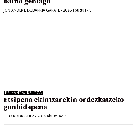
baino gehiago
JON ANDER ETXEBARRIA GARATE
-
2026 abuztuak 8
EZ KANTA, BELTZA
Etsipena ekintzarekin ordezkatzeko
gonbidapena
FITO RODRIGUEZ
-
2026 abuztuak 7