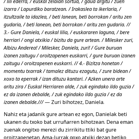
/ lili ederra, / euskal zelaian sortua, / gaua argitu / zuen
izarra / Lapurdiko baratzean. / Irakaslea ta ikerlaria, /
itzultzaile ta idazlea, / beti lanean, beti borrokan / aritu zen
gudaria, / beti lanean, beti borrokan / aritu zen gudaria. //
3.- Gure Daniela, / euskal lilia, / euskararen laguna, / bere
herriari / ongi atxikia / bizitu da gure artean. / Milesker zuri,
Albizu Anderea! / Milesker, Daniela, zuri! / Gure buruan
izanen zaitugu / oroitzapenen euskarri, / gure buruan izanen
zaitugu / oroitzapenen euskarri. // 4.- Bizitza honetan /
momentu txarrak / tamalez dituzu ezagutu, / zure bidean /
xoxo ta eperrak / izan dituzu kantari. / Azken unera arte
aritu zira / Euskal Herriaren alde, / zuk egindako ildo guzia /
ez da izanen debalde, / zuk egindako ildo guzia / ez da
izanen debalde.///
— Zuri bihotzez, Daniela.
Nahiz eta jadanik gure artean ez egon, Danielak beti
ukanen du txoko bat urruñarren bihotzean. Dena eman
zuenak ongitxo merezi du zirrikitu ttiki bat gure
oroitzapenetan. Ama-lurrak goxo atxiki dezan betiko