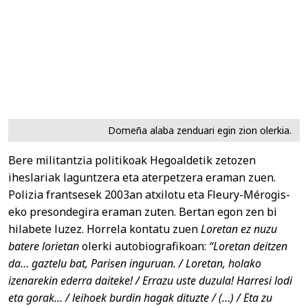
Domeña alaba zenduari egin zion olerkia.
Bere militantzia politikoak Hegoaldetik zetozen
iheslariak laguntzera eta aterpetzera eraman zuen.
Polizia frantsesek 2003an atxilotu eta Fleury-Mérogis-
eko presondegira eraman zuten. Bertan egon zen bi
hilabete luzez. Horrela kontatu zuen
Loretan ez nuzu
batere lorietan
olerki autobiografikoan:
“Loretan deitzen
da… gaztelu bat, Parisen inguruan. / Loretan, holako
izenarekin ederra daiteke! / Errazu uste duzula! Harresi lodi
eta gorak… / leihoek burdin hagak dituzte / (…) / Eta zu