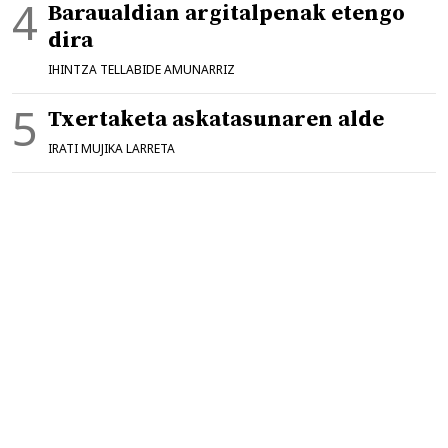
Baraualdian argitalpenak etengo
dira
IHINTZA TELLABIDE AMUNARRIZ
Txertaketa askatasunaren alde
IRATI MUJIKA LARRETA