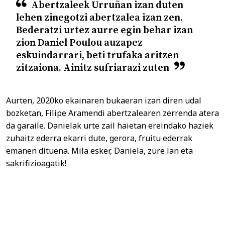
Abertzaleek Urruñan izan duten
lehen zinegotzi abertzalea izan zen.
Bederatzi urtez aurre egin behar izan
zion Daniel Poulou auzapez
eskuindarrari, beti trufaka aritzen
zitzaiona. Ainitz sufriarazi zuten
Aurten, 2020ko ekainaren bukaeran izan diren udal
bozketan, Filipe Aramendi abertzalearen zerrenda atera
da garaile. Danielak urte zail haietan ereindako haziek
zuhaitz ederra ekarri dute, gerora, fruitu ederrak
emanen dituena. Mila esker, Daniela, zure lan eta
sakrifizioagatik!