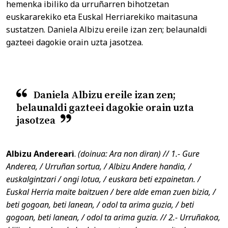
hemenka ibiliko da urruñarren bihotzetan
euskararekiko eta Euskal Herriarekiko maitasuna
sustatzen. Daniela Albizu ereile izan zen; belaunaldi
gazteei dagokie orain uzta jasotzea.
Daniela Albizu ereile izan zen;
belaunaldi gazteei dagokie orain uzta
jasotzea
Albizu Andereari
.
(doinua: Ara non diran) // 1.- Gure
Anderea, / Urruñan sortua, / Albizu Andere handia, /
euskalgintzari / ongi lotua, / euskara beti ezpainetan. /
Euskal Herria maite baitzuen / bere alde eman zuen bizia, /
beti gogoan, beti lanean, / odol ta arima guzia, / beti
gogoan, beti lanean, / odol ta arima guzia. // 2.- Urruñakoa,