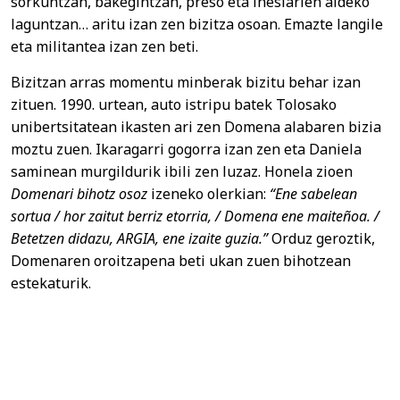
sorkuntzan, bakegintzan, preso eta iheslarien aldeko
laguntzan… aritu izan zen bizitza osoan. Emazte langile
eta militantea izan zen beti.
Bizitzan arras momentu minberak bizitu behar izan
zituen. 1990. urtean, auto istripu batek Tolosako
unibertsitatean ikasten ari zen Domena alabaren bizia
moztu zuen. Ikaragarri gogorra izan zen eta Daniela
saminean murgildurik ibili zen luzaz. Honela zioen
Domenari bihotz osoz
izeneko olerkian:
“Ene sabelean
sortua / hor zaitut berriz etorria, / Domena ene maiteñoa. /
Betetzen didazu, ARGIA, ene izaite guzia.”
Orduz geroztik,
Domenaren oroitzapena beti ukan zuen bihotzean
estekaturik.