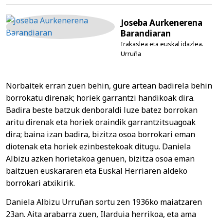
Joseba Aurkenerena
Barandiaran
Irakaslea eta euskal idazlea.
Urruña
Norbaitek erran zuen behin, gure artean badirela behin
borrokatu direnak; horiek garrantzi handikoak dira.
Badira beste batzuk denboraldi luze batez borrokan
aritu direnak eta horiek oraindik garrantzitsuagoak
dira; baina izan badira, bizitza osoa borrokari eman
diotenak eta horiek ezinbestekoak ditugu. Daniela
Albizu azken horietakoa genuen, bizitza osoa eman
baitzuen euskararen eta Euskal Herriaren aldeko
borrokari atxikirik.
Daniela Albizu Urruñan sortu zen 1936ko maiatzaren
23an. Aita arabarra zuen, Ilarduia herrikoa, eta ama