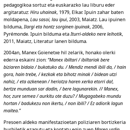
pedagogikoa sortuz eta euskarazko lau liburu eder
argitaratuz:
Hiru uhainak
, 1979, Elkar. Ipuin zahar baten
moldapena,
Lau sasoi, lau ipui
, 2003, Maiatz. Lau ipuinen
bilduma,
Ilargi eta hontz sorginen ipuinak
, 2006,
Pyrémonde. Ipuin bilduma eta
Iturri-aldeko nere leihotik
,
2011, Maiatz, Literatur lanen bilduma.
2004an, Manex Goienetxe hil zelarik, honako olerki
ederra eskaini zion:
“Manex ibiltari / ibiltariak bere
biziaren bidaia / bukatuko du. / Mendiz mendi ibili da, / hain
gora, hain trebe, / kezkak eta bihotz minak / bidean utzi
nahiz, / eta azkenean / heriotza haren xerka etorri da!,
bertze munduan sar dadin, / bere lagunarekin. // Manex,
hor, zure semea / aurkitu ote duzu? / Mugagabeko mundu
hortan / badukezu non ikertu, / non ibili? / Ez adiorik lagun
maitea.”
Presoen aldeko manifestazioetan poliziaren bortizkeria
hurbiletik ezagutu eta kontatu egin zuen
Marea urdin