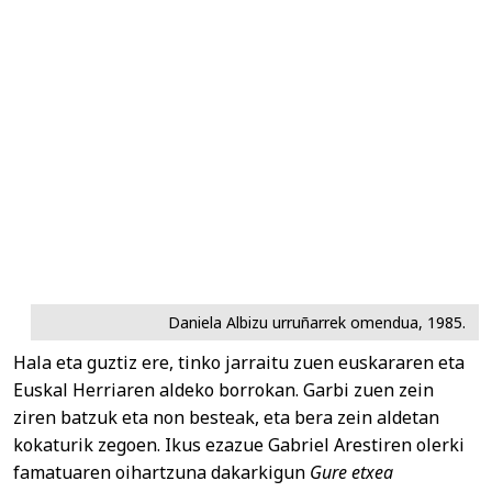
Daniela Albizu urruñarrek omendua, 1985.
Hala eta guztiz ere, tinko jarraitu zuen euskararen eta
Euskal Herriaren aldeko borrokan. Garbi zuen zein
ziren batzuk eta non besteak, eta bera zein aldetan
kokaturik zegoen. Ikus ezazue Gabriel Arestiren olerki
famatuaren oihartzuna dakarkigun
Gure etxea