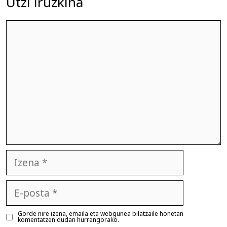
Utzi iruzkina
Iruzkina
Izena
E-
posta
Gorde nire izena, emaila eta webgunea bilatzaile honetan
komentatzen dudan hurrengorako.