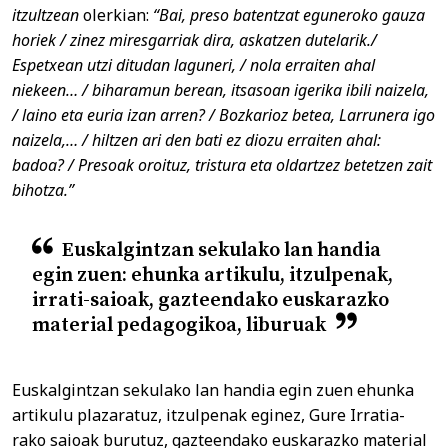
itzultzean
olerkian:
“Bai, preso batentzat eguneroko gauza
horiek / zinez miresgarriak dira, askatzen dutelarik./
Espetxean utzi ditudan laguneri, / nola erraiten ahal
niekeen… / biharamun berean, itsasoan igerika ibili naizela,
/ laino eta euria izan arren? / Bozkarioz betea, Larrunera igo
naizela,… / hiltzen ari den bati ez diozu erraiten ahal:
badoa? / Presoak oroituz, tristura eta oldartzez betetzen zait
bihotza.”
Euskalgintzan sekulako lan handia
egin zuen: ehunka artikulu, itzulpenak,
irrati-saioak, gazteendako euskarazko
material pedagogikoa, liburuak
Euskalgintzan sekulako lan handia egin zuen ehunka
artikulu plazaratuz, itzulpenak eginez, Gure Irratia-
rako saioak burutuz, gazteendako euskarazko material