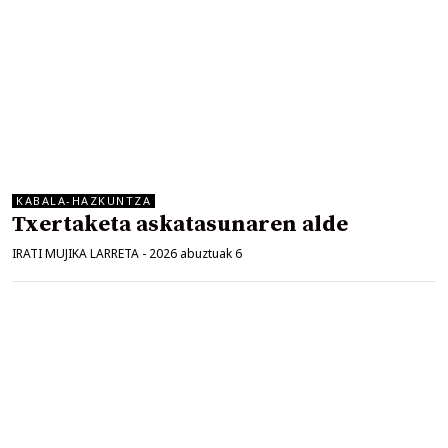
KABALA-HAZKUNTZA
Txertaketa askatasunaren alde
IRATI MUJIKA LARRETA
-
2026 abuztuak 6