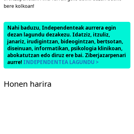
bere kolkoan!
Nahi baduzu, Independenteak aurrera egin
dezan lagundu dezakezu. Idatziz, itzuliz,
janariz, irudigintzan, bideogintzan, bertsotan,
diseinuan, informatikan, psikologia klinikoan,
abokatutzan edo diruz ere bai. Ziberjazarpenari
aurre!
INDEPENDENTEA LAGUNDU >
Honen harira