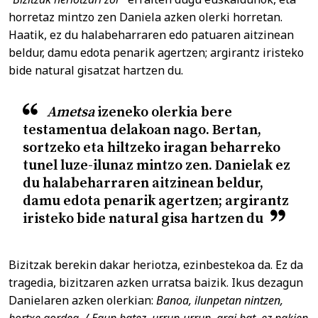
horretaz mintzo zen Daniela azken olerki horretan.
Haatik, ez du halabeharraren edo patuaren aitzinean
beldur, damu edota penarik agertzen; argirantz iristeko
bide natural gisatzat hartzen du.
Ametsa
izeneko olerkia bere
testamentua delakoan nago. Bertan,
sortzeko eta hiltzeko iragan beharreko
tunel luze-ilunaz mintzo zen. Danielak ez
du halabeharraren aitzinean beldur,
damu edota penarik agertzen; argirantz
iristeko bide natural gisa hartzen du
Bizitzak berekin dakar heriotza, ezinbestekoa da. Ez da
tragedia, bizitzaren azken urratsa baizik. Ikus dezagun
Danielaren azken olerkian:
Banoa, ilunpetan nintzen,