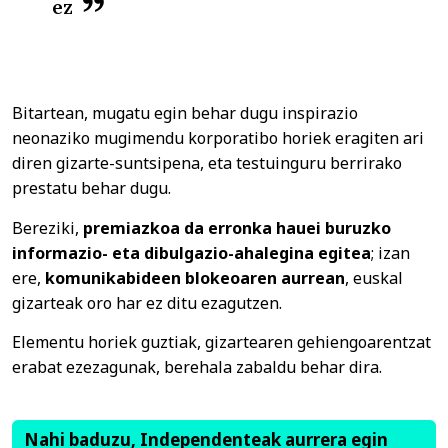
ez
Bitartean, mugatu egin behar dugu inspirazio
neonaziko mugimendu korporatibo horiek eragiten ari
diren gizarte-suntsipena, eta testuinguru berrirako
prestatu behar dugu.
Bereziki,
premiazkoa da erronka hauei buruzko
informazio- eta dibulgazio-ahalegina egitea
; izan
ere,
komunikabideen blokeoaren aurrean
, euskal
gizarteak oro har ez ditu ezagutzen.
Elementu horiek guztiak, gizartearen gehiengoarentzat
erabat ezezagunak, berehala zabaldu behar dira.
Nahi baduzu, Independenteak aurrera egin