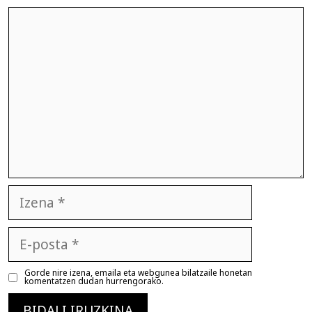
Iruzkina
Izena
E-
posta
Gorde nire izena, emaila eta webgunea bilatzaile honetan
komentatzen dudan hurrengorako.