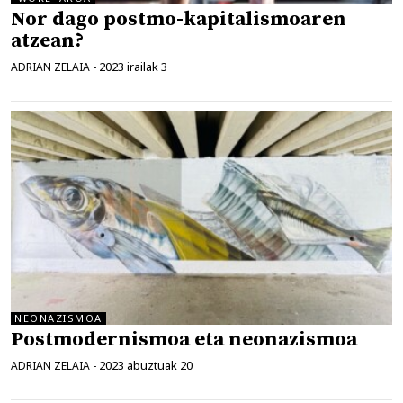
Nor dago postmo-kapitalismoaren
atzean?
2023 irailak 3
ADRIAN ZELAIA
-
NEONAZISMOA
Postmodernismoa eta neonazismoa
2023 abuztuak 20
ADRIAN ZELAIA
-