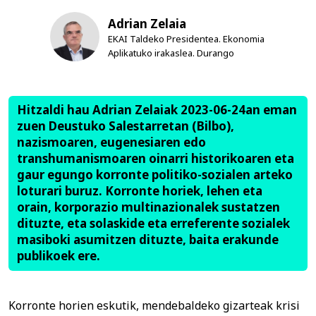
Adrian Zelaia
EKAI Taldeko Presidentea. Ekonomia
Aplikatuko irakaslea. Durango
Hitzaldi hau Adrian Zelaiak 2023-06-24an eman
zuen Deustuko Salestarretan (Bilbo),
nazismoaren, eugenesiaren edo
transhumanismoaren oinarri historikoaren eta
gaur egungo korronte politiko-sozialen arteko
loturari buruz. Korronte horiek, lehen eta
orain, korporazio multinazionalek sustatzen
dituzte, eta solaskide eta erreferente sozialek
masiboki asumitzen dituzte, baita erakunde
publikoek ere.
Korronte horien eskutik, mendebaldeko gizarteak krisi