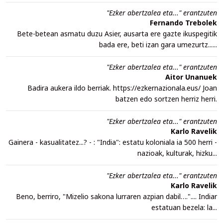
"Ezker abertzalea eta..." erantzuten
Fernando Trebolek
Bete-betean asmatu duzu Asier, ausarta ere gazte ikuspegitik
bada ere, beti izan gara umezurtz......
"Ezker abertzalea eta..." erantzuten
Aitor Unanuek
Badira aukera ildo berriak. https://ezkernazionala.eus/ Joan
batzen edo sortzen herriz herri.
"Ezker abertzalea eta..." erantzuten
Karlo Ravelik
Gainera - kasualitatez...? - : "India": estatu koloniala ia 500 herri -
nazioak, kulturak, hizku...
"Ezker abertzalea eta..." erantzuten
Karlo Ravelik
Beno, berriro, "Mizelio sakona lurraren azpian dabil….".... Indiar
estatuan bezela: la...