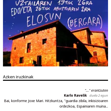
Azken iruzkinak
"..." erantzuten
Karlo Ravelik
duela 2 egun
Bai, konforme Joxe Mari. Hitzkuntza, "guardia zibila, inkisizioaren
ordezkoa, Espainiaren muina...