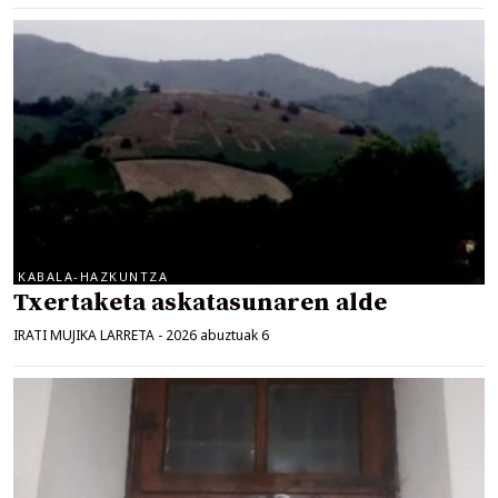
KABALA-HAZKUNTZA
Txertaketa askatasunaren alde
IRATI MUJIKA LARRETA
-
2026 abuztuak 6