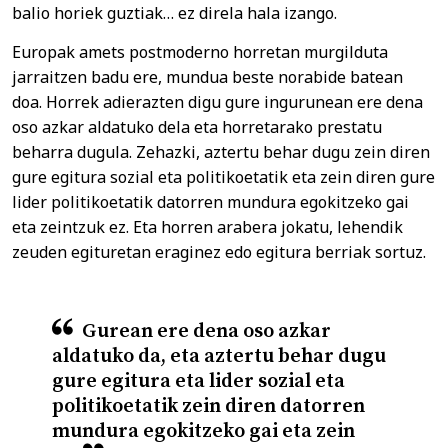
balio horiek guztiak… ez direla hala izango.
Europak amets postmoderno horretan murgilduta
jarraitzen badu ere, mundua beste norabide batean
doa. Horrek adierazten digu gure ingurunean ere dena
oso azkar aldatuko dela eta horretarako prestatu
beharra dugula. Zehazki, aztertu behar dugu zein diren
gure egitura sozial eta politikoetatik eta zein diren gure
lider politikoetatik datorren mundura egokitzeko gai
eta zeintzuk ez. Eta horren arabera jokatu, lehendik
zeuden egituretan eraginez edo egitura berriak sortuz.
Gurean ere dena oso azkar
aldatuko da, eta aztertu behar dugu
gure egitura eta lider sozial eta
politikoetatik zein diren datorren
mundura egokitzeko gai eta zein