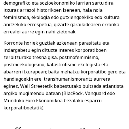
demografiko eta sozioekonomiko larrian sartu dira,
itxuraz arrazoi historikoen izenean, hala nola
feminismoa, ekologia edo gutxiengoekiko edo kultura
anitzekiko errespetua, gizarte garaikidearen erronka
errealei aurre egin nahi zietenak.
Korronte horiek guztiak azkenean parasitatu eta
indargabetu egin dituzte interes korporatiboen
zerbitzurako tresna gisa, postmofeminismo,
postmoekologismo, katastrofismo ekologista eta
abarren itxurapean; baita mehatxu korporatibo gero eta
handiagoekin ere, transhumanismorantz aurrera
eginez, Wall Streetetik babestutako bultzada atlantista
argiko mugimendu batean (BlacRock, Vanguard edo
Munduko Foro Ekonomikoa bezalako esparru
korporatiboetatik).