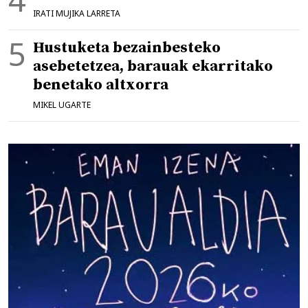
IRATI MUJIKA LARRETA
Hustuketa bezainbesteko
asebetetzea, barauak ekarritako
benetako altxorra
MIKEL UGARTE