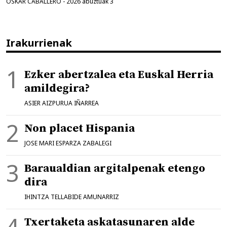
OSKAR CABALLERO
-
2026 abuztuak 3
Irakurrienak
Ezker abertzalea eta Euskal Herria
amildegira?
ASIER AIZPURUA IÑARREA
Non placet Hispania
JOSE MARI ESPARZA ZABALEGI
Baraualdian argitalpenak etengo
dira
IHINTZA TELLABIDE AMUNARRIZ
Txertaketa askatasunaren alde