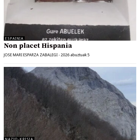
ESPAINIA
Non placet Hispania
JOSE MARI ESPARZA ZABALEGI
-
2026 abuztuak 5
NAZIO-KRISIA