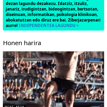
dezan lagundu dezakezu. Idatziz, itzuliz,
janariz, irudigintzan, bideogintzan, bertsotan,
diseinuan, informatikan, psikologia klinikoan,
abokatutzan edo diruz ere bai. Ziberjazarpenari
aurre!
INDEPENDENTEA LAGUNDU >
Honen harira
'WOKE' AROA