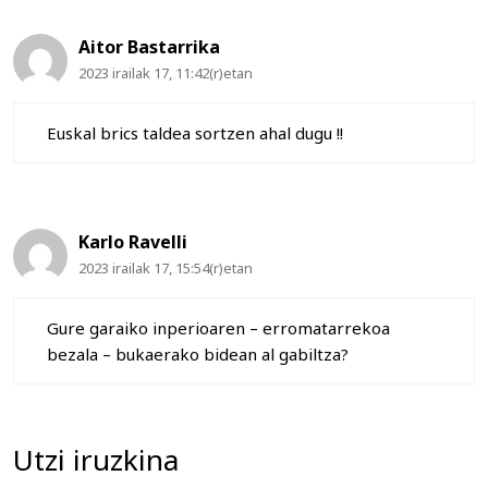
Aitor Bastarrika
2023 irailak 17, 11:42(r)etan
Euskal brics taldea sortzen ahal dugu !!
Karlo Ravelli
2023 irailak 17, 15:54(r)etan
Gure garaiko inperioaren – erromatarrekoa
bezala – bukaerako bidean al gabiltza?
Utzi iruzkina