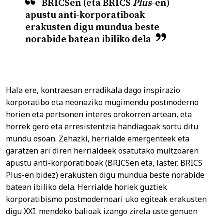
BRICSen (eta BRICS
Plus
-en)
apustu anti-korporatiboak
erakusten digu mundua beste
norabide batean ibiliko dela
Hala ere, kontraesan erradikala dago inspirazio
korporatibo eta neonaziko mugimendu postmoderno
horien eta pertsonen interes orokorren artean, eta
horrek gero eta erresistentzia handiagoak sortu ditu
mundu osoan. Zehazki, herrialde emergenteek eta
garatzen ari diren herrialdeek osatutako multzoaren
apustu anti-korporatiboak (BRICSen eta, laster, BRICS
Plus-en bidez) erakusten digu mundua beste norabide
batean ibiliko dela. Herrialde horiek guztiek
korporatibismo postmodernoari uko egiteak erakusten
digu XXI. mendeko balioak izango zirela uste genuen