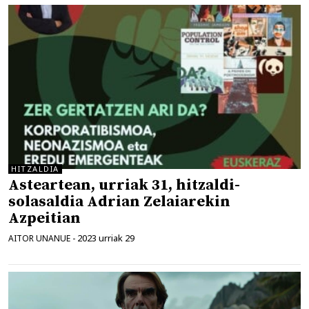
HITZALDIA
Asteartean, urriak 31, hitzaldi-
solasaldia Adrian Zelaiarekin
Azpeitian
2023 urriak 29
AITOR UNANUE
-