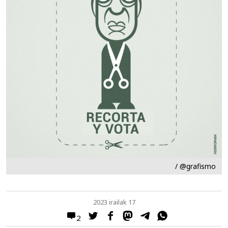
/ @grafismo
2023 irailak 17
2