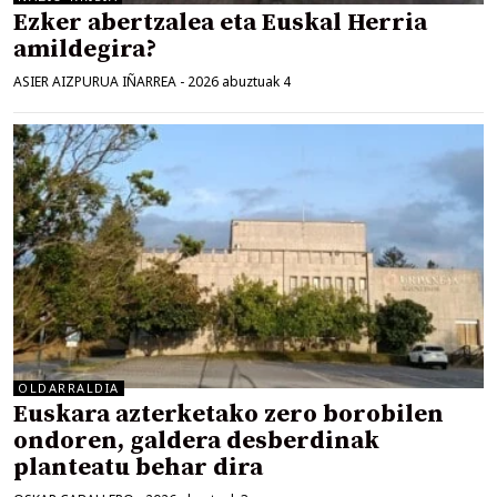
Ezker abertzalea eta Euskal Herria
amildegira?
ASIER AIZPURUA IÑARREA
-
2026 abuztuak 4
OLDARRALDIA
Euskara azterketako zero borobilen
ondoren, galdera desberdinak
planteatu behar dira