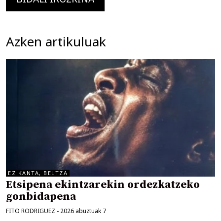
Azken artikuluak
EZ KANTA, BELTZA
Etsipena ekintzarekin ordezkatzeko
gonbidapena
FITO RODRIGUEZ
-
2026 abuztuak 7