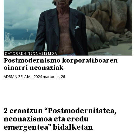
DATORREN NEONAZISMOA
Postmodernismo korporatiboaren
oinarri neonaziak
2024 martxoak 26
ADRIAN ZELAIA
-
2 erantzun “Postmodernitatea,
neonazismoa eta eredu
emergentea” bidalketan