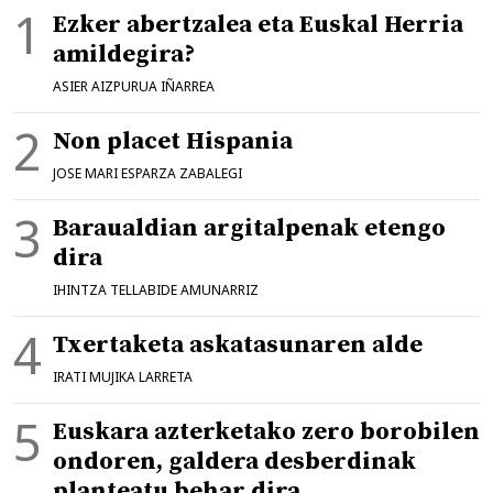
Ezker abertzalea eta Euskal Herria
amildegira?
ASIER AIZPURUA IÑARREA
Non placet Hispania
JOSE MARI ESPARZA ZABALEGI
Baraualdian argitalpenak etengo
dira
IHINTZA TELLABIDE AMUNARRIZ
Txertaketa askatasunaren alde
IRATI MUJIKA LARRETA
Euskara azterketako zero borobilen
ondoren, galdera desberdinak
planteatu behar dira