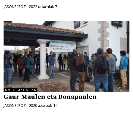
2022 urtarrilak 7
JASONE IROZ
-
ANTOLAKUNTZA
Gaur Maulen eta Donapaulen
2020 azaroak 14
JASONE IROZ
-