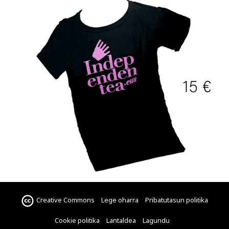
Creative Commons
Lege oharra
Pribatutasun politika
Cookie politika
Lantaldea
Lagundu