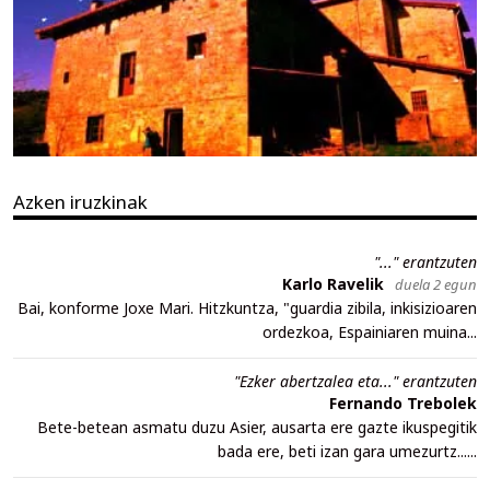
Azken iruzkinak
"..." erantzuten
Karlo Ravelik
duela 2 egun
Bai, konforme Joxe Mari. Hitzkuntza, "guardia zibila, inkisizioaren
ordezkoa, Espainiaren muina...
"Ezker abertzalea eta..." erantzuten
Fernando Trebolek
Bete-betean asmatu duzu Asier, ausarta ere gazte ikuspegitik
bada ere, beti izan gara umezurtz......