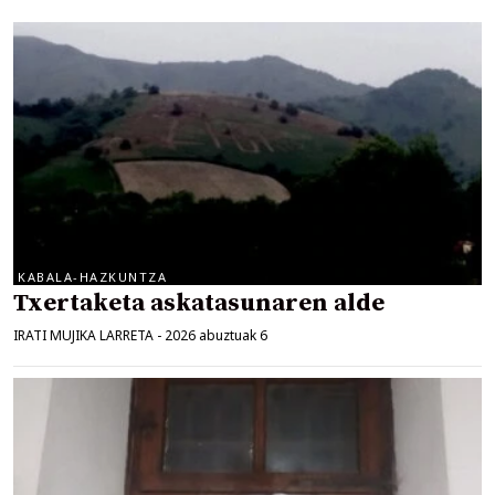
KABALA-HAZKUNTZA
Txertaketa askatasunaren alde
IRATI MUJIKA LARRETA
-
2026 abuztuak 6