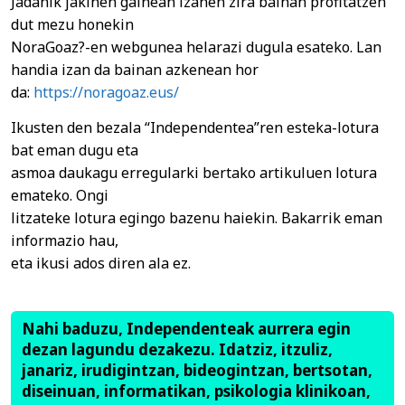
Jadanik jakinen gainean izanen zira bainan profitatzen
dut mezu honekin
NoraGoaz?-en webgunea helarazi dugula esateko. Lan
handia izan da bainan azkenean hor
da:
https://noragoaz.eus/
Ikusten den bezala “Independentea”ren esteka-lotura
bat eman dugu eta
asmoa daukagu erregularki bertako artikuluen lotura
emateko. Ongi
litzateke lotura egingo bazenu haiekin. Bakarrik eman
informazio hau,
eta ikusi ados diren ala ez.
Nahi baduzu, Independenteak aurrera egin
dezan lagundu dezakezu. Idatziz, itzuliz,
janariz, irudigintzan, bideogintzan, bertsotan,
diseinuan, informatikan, psikologia klinikoan,