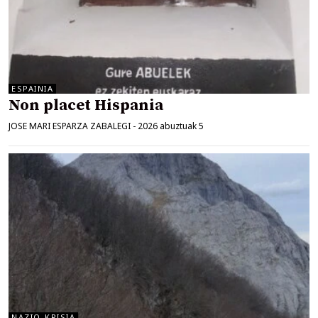
ESPAINIA
Non placet Hispania
JOSE MARI ESPARZA ZABALEGI
-
2026 abuztuak 5
NAZIO-KRISIA