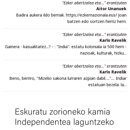
"Ezker abertzalea eta..." erantzuten
Aitor Unanuek
Badira aukera ildo berriak. https://ezkernazionala.eus/ Joan
batzen edo sortzen herriz herri.
"Ezker abertzalea eta..." erantzuten
Karlo Ravelik
Gainera - kasualitatez...? - : "India": estatu koloniala ia 500 herri -
nazioak, kulturak, hizku...
"Ezker abertzalea eta..." erantzuten
Karlo Ravelik
Beno, berriro, "Mizelio sakona lurraren azpian dabil….".... Indiar
estatuan bezela: la...