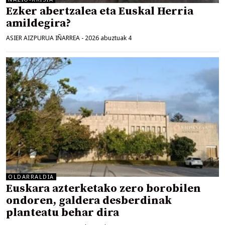
Ezker abertzalea eta Euskal Herria
amildegira?
ASIER AIZPURUA IÑARREA
-
2026 abuztuak 4
OLDARRALDIA
Euskara azterketako zero borobilen
ondoren, galdera desberdinak
planteatu behar dira