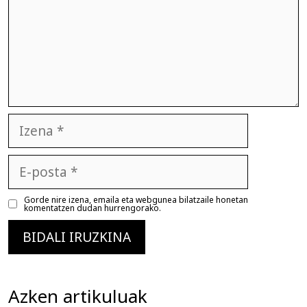
Izena
E-
posta
Gorde nire izena, emaila eta webgunea bilatzaile honetan
komentatzen dudan hurrengorako.
Azken artikuluak