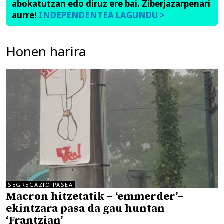
abokatutzan edo diruz ere bai. Ziberjazarpenari
aurre!
INDEPENDENTEA LAGUNDU >
Honen harira
SEGREGAZIO PASEA
Macron hitzetatik – ‘emmerder’–
ekintzara pasa da gau huntan
‘Frantzian’