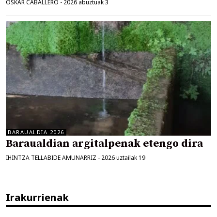
OSKAR CABALLERO
-
2026 abuztuak 3
BARAUALDIA 2026
Baraualdian argitalpenak etengo dira
IHINTZA TELLABIDE AMUNARRIZ
-
2026 uztailak 19
Irakurrienak