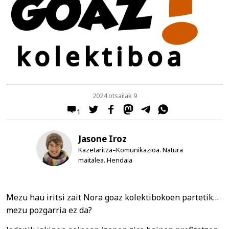
2024 otsailak 9
1
Jasone Iroz
Kazetaritza–Komunikazioa. Natura
maitalea. Hendaia
Mezu hau iritsi zait Nora goaz kolektibokoen partetik…
mezu pozgarria ez da?