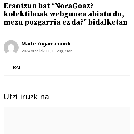
Erantzun bat “NoraGoaz?
kolektiboak webgunea abiatu du,
mezu pozgarria ez da?” bidalketan
Maite Zugarramurdi
2024 otsailak 11, 13:28(r)etan
BAI
Utzi iruzkina
Iruzkina