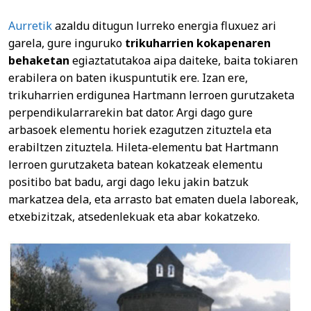
Aurretik
azaldu ditugun lurreko energia fluxuez ari
garela, gure inguruko
trikuharrien kokapenaren
behaketan
egiaztatutakoa aipa daiteke, baita tokiaren
erabilera on baten ikuspuntutik ere. Izan ere,
trikuharrien erdigunea Hartmann lerroen gurutzaketa
perpendikularrarekin bat dator. Argi dago gure
arbasoek elementu horiek ezagutzen zituztela eta
erabiltzen zituztela. Hileta-elementu bat Hartmann
lerroen gurutzaketa batean kokatzeak elementu
positibo bat badu, argi dago leku jakin batzuk
markatzea dela, eta arrasto bat ematen duela laboreak,
etxebizitzak, atsedenlekuak eta abar kokatzeko.