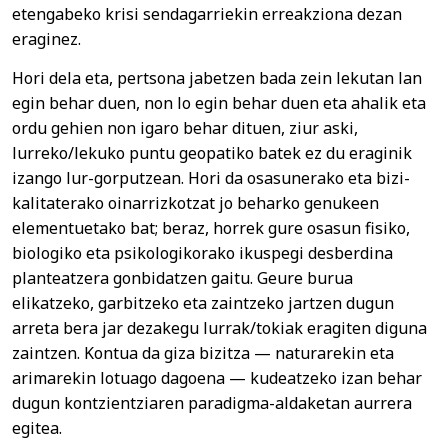
etengabeko krisi sendagarriekin erreakziona dezan
eraginez.
Hori dela eta, pertsona jabetzen bada zein lekutan lan
egin behar duen, non lo egin behar duen eta ahalik eta
ordu gehien non igaro behar dituen, ziur aski,
lurreko/lekuko puntu geopatiko batek ez du eraginik
izango lur-gorputzean. Hori da osasunerako eta bizi-
kalitaterako oinarrizkotzat jo beharko genukeen
elementuetako bat; beraz, horrek gure osasun fisiko,
biologiko eta psikologikorako ikuspegi desberdina
planteatzera gonbidatzen gaitu. Geure burua
elikatzeko, garbitzeko eta zaintzeko jartzen dugun
arreta bera jar dezakegu lurrak/tokiak eragiten diguna
zaintzen. Kontua da giza bizitza — naturarekin eta
arimarekin lotuago dagoena — kudeatzeko izan behar
dugun kontzientziaren paradigma-aldaketan aurrera
egitea.