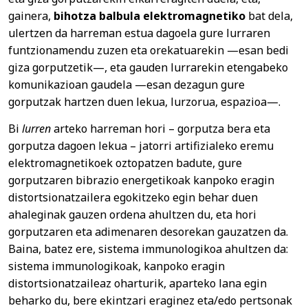
gainera,
bihotza balbula elektromagnetiko
bat dela,
ulertzen da harreman estua dagoela gure lurraren
funtzionamendu zuzen eta orekatuarekin —esan bedi
giza gorputzetik—, eta gauden lurrarekin etengabeko
komunikazioan gaudela —esan dezagun gure
gorputzak hartzen duen lekua, lurzorua, espazioa—.
Bi
lurren
arteko harreman hori – gorputza bera eta
gorputza dagoen lekua – jatorri artifizialeko eremu
elektromagnetikoek oztopatzen badute, gure
gorputzaren bibrazio energetikoak kanpoko eragin
distortsionatzailera egokitzeko egin behar duen
ahaleginak gauzen ordena ahultzen du, eta hori
gorputzaren eta adimenaren desorekan gauzatzen da.
Baina, batez ere, sistema immunologikoa ahultzen da:
sistema immunologikoak, kanpoko eragin
distortsionatzaileaz oharturik, aparteko lana egin
beharko du, bere ekintzari eraginez eta/edo pertsonak