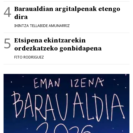
Baraualdian argitalpenak etengo
dira
IHINTZA TELLABIDE AMUNARRIZ
Etsipena ekintzarekin
ordezkatzeko gonbidapena
FITO RODRIGUEZ