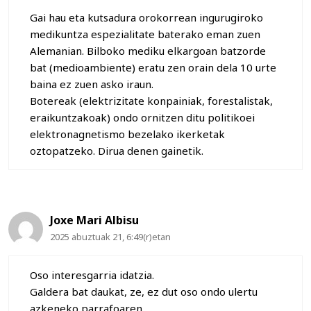
Gai hau eta kutsadura orokorrean ingurugiroko
medikuntza espezialitate baterako eman zuen
Alemanian. Bilboko mediku elkargoan batzorde
bat (medioambiente) eratu zen orain dela 10 urte
baina ez zuen asko iraun.
Botereak (elektrizitate konpainiak, forestalistak,
eraikuntzakoak) ondo ornitzen ditu politikoei
elektronagnetismo bezelako ikerketak
oztopatzeko. Dirua denen gainetik.
Joxe Mari Albisu
2025 abuztuak 21, 6:49(r)etan
Oso interesgarria idatzia.
Galdera bat daukat, ze, ez dut oso ondo ulertu
azkeneko parrafoaren