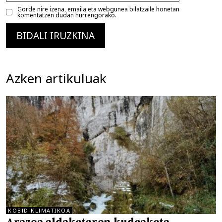
Gorde nire izena, emaila eta webgunea bilatzaile honetan
komentatzen dudan hurrengorako.
Azken artikuluak
KOBID KLIMATIKOA