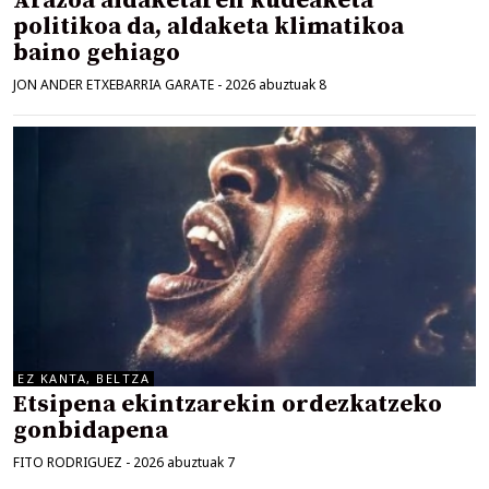
Arazoa aldaketaren kudeaketa
politikoa da, aldaketa klimatikoa
baino gehiago
JON ANDER ETXEBARRIA GARATE
-
2026 abuztuak 8
EZ KANTA, BELTZA
Etsipena ekintzarekin ordezkatzeko
gonbidapena
FITO RODRIGUEZ
-
2026 abuztuak 7