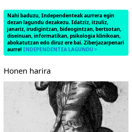
Nahi baduzu, Independenteak aurrera egin
dezan lagundu dezakezu. Idatziz, itzuliz,
janariz, irudigintzan, bideogintzan, bertsotan,
diseinuan, informatikan, psikologia klinikoan,
abokatutzan edo diruz ere bai. Ziberjazarpenari
aurre!
INDEPENDENTEA LAGUNDU >
Honen harira