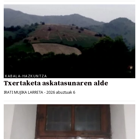
KABALA-HAZKUNTZA
Txertaketa askatasunaren alde
IRATI MUJIKA LARRETA
-
2026 abuztuak 6