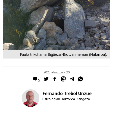
Faulo trikuharria Bigüezal-Biotzari herrian (Nafarroa).
2025 abuztuak 20
5
Fernando Trebol Unzue
Psikologian Doktorea. Zangoza