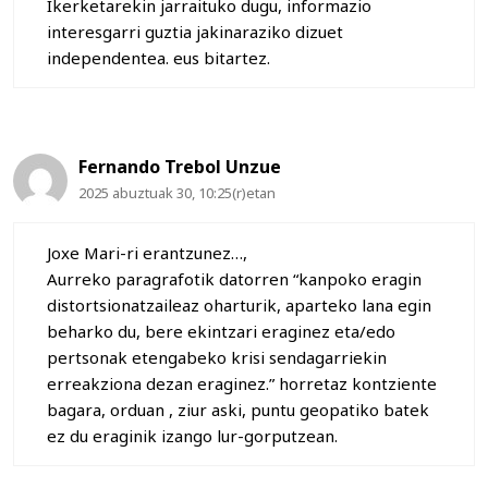
Ikerketarekin jarraituko dugu, informazio
interesgarri guztia jakinaraziko dizuet
independentea. eus bitartez.
Fernando Trebol Unzue
2025 abuztuak 30, 10:25(r)etan
Joxe Mari-ri erantzunez…,
Aurreko paragrafotik datorren “kanpoko eragin
distortsionatzaileaz oharturik, aparteko lana egin
beharko du, bere ekintzari eraginez eta/edo
pertsonak etengabeko krisi sendagarriekin
erreakziona dezan eraginez.” horretaz kontziente
bagara, orduan , ziur aski, puntu geopatiko batek
ez du eraginik izango lur-gorputzean.