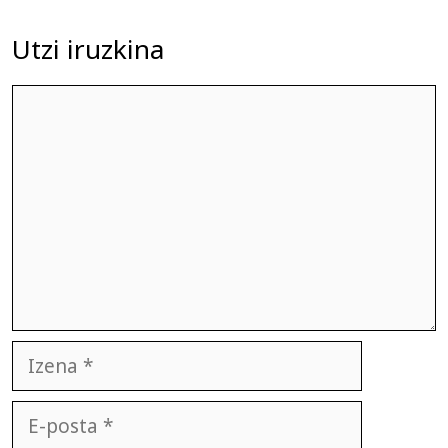
Utzi iruzkina
Iruzkina
Izena
E-
posta