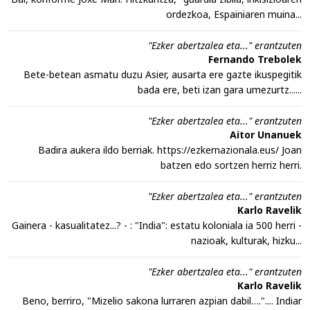
ordezkoa, Espainiaren muina...
"Ezker abertzalea eta..." erantzuten
Fernando Trebolek
Bete-betean asmatu duzu Asier, ausarta ere gazte ikuspegitik
bada ere, beti izan gara umezurtz......
"Ezker abertzalea eta..." erantzuten
Aitor Unanuek
Badira aukera ildo berriak. https://ezkernazionala.eus/ Joan
batzen edo sortzen herriz herri.
"Ezker abertzalea eta..." erantzuten
Karlo Ravelik
Gainera - kasualitatez...? - : "India": estatu koloniala ia 500 herri -
nazioak, kulturak, hizku...
"Ezker abertzalea eta..." erantzuten
Karlo Ravelik
Beno, berriro, "Mizelio sakona lurraren azpian dabil….".... Indiar