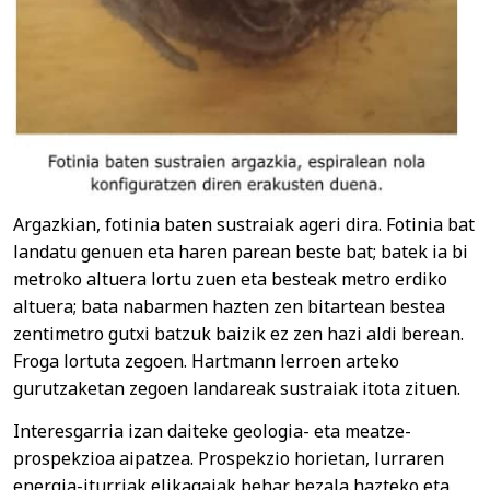
Argazkian, fotinia baten sustraiak ageri dira. Fotinia bat
landatu genuen eta haren parean beste bat; batek ia bi
metroko altuera lortu zuen eta besteak metro erdiko
altuera; bata nabarmen hazten zen bitartean bestea
zentimetro gutxi batzuk baizik ez zen hazi aldi berean.
Froga lortuta zegoen. Hartmann lerroen arteko
gurutzaketan zegoen landareak sustraiak itota zituen.
Interesgarria izan daiteke geologia- eta meatze-
prospekzioa aipatzea. Prospekzio horietan, lurraren
energia-iturriak elikagaiak behar bezala hazteko eta