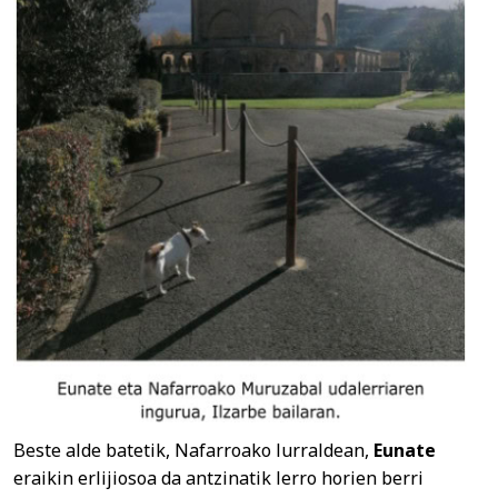
Beste alde batetik, Nafarroako lurraldean,
Eunate
eraikin erlijiosoa da antzinatik lerro horien berri