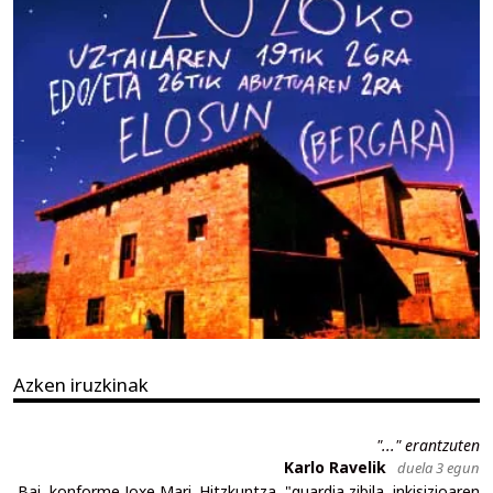
Azken iruzkinak
"..." erantzuten
Karlo Ravelik
duela 3 egun
Bai, konforme Joxe Mari. Hitzkuntza, "guardia zibila, inkisizioaren