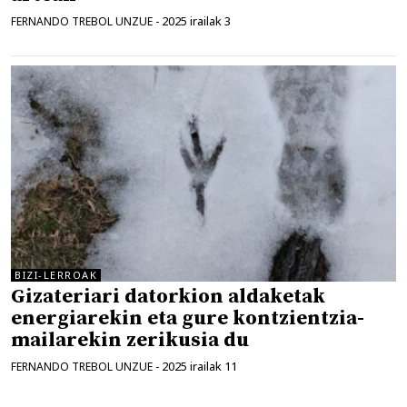
2025 irailak 3
FERNANDO TREBOL UNZUE
-
BIZI-LERROAK
Gizateriari datorkion aldaketak
energiarekin eta gure kontzientzia-
mailarekin zerikusia du
2025 irailak 11
FERNANDO TREBOL UNZUE
-