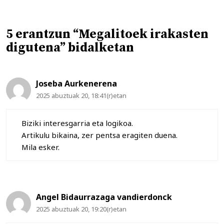
5 erantzun “Megalitoek irakasten
digutena” bidalketan
Joseba Aurkenerena
2025 abuztuak 20, 18:41(r)etan
Biziki interesgarria eta logikoa.
Artikulu bikaina, zer pentsa eragiten duena.
Mila esker.
Angel Bidaurrazaga vandierdonck
2025 abuztuak 20, 19:20(r)etan