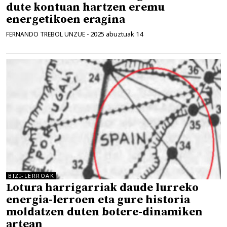
dute kontuan hartzen eremu
energetikoen eragina
2025 abuztuak 14
FERNANDO TREBOL UNZUE
-
BIZI-LERROAK
Lotura harrigarriak daude lurreko
energia-lerroen eta gure historia
moldatzen duten botere-dinamiken
artean