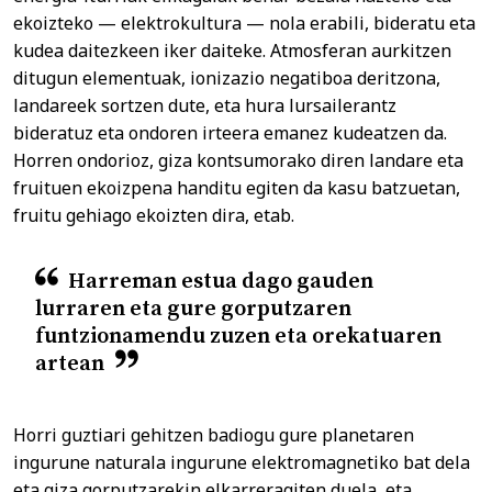
ekoizteko — elektrokultura — nola erabili, bideratu eta
kudea daitezkeen iker daiteke. Atmosferan aurkitzen
ditugun elementuak, ionizazio negatiboa deritzona,
landareek sortzen dute, eta hura lursailerantz
bideratuz eta ondoren irteera emanez kudeatzen da.
Horren ondorioz, giza kontsumorako diren landare eta
fruituen ekoizpena handitu egiten da kasu batzuetan,
fruitu gehiago ekoizten dira, etab.
Harreman estua dago gauden
lurraren eta gure gorputzaren
funtzionamendu zuzen eta orekatuaren
artean
Horri guztiari gehitzen badiogu gure planetaren
ingurune naturala ingurune elektromagnetiko bat dela
eta giza gorputzarekin elkarreragiten duela, eta,