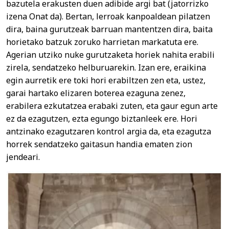
bazutela erakusten duen adibide argi bat (jatorrizko
izena Onat da). Bertan, lerroak kanpoaldean pilatzen
dira, baina gurutzeak barruan mantentzen dira, baita
horietako batzuk zoruko harrietan markatuta ere.
Agerian utziko nuke gurutzaketa horiek nahita erabili
zirela, sendatzeko helburuarekin. Izan ere, eraikina
egin aurretik ere toki hori erabiltzen zen eta, ustez,
garai hartako elizaren boterea ezaguna zenez,
erabilera ezkutatzea erabaki zuten, eta gaur egun arte
ez da ezagutzen, ezta egungo biztanleek ere. Hori
antzinako ezagutzaren kontrol argia da, eta ezagutza
horrek sendatzeko gaitasun handia ematen zion
jendeari.