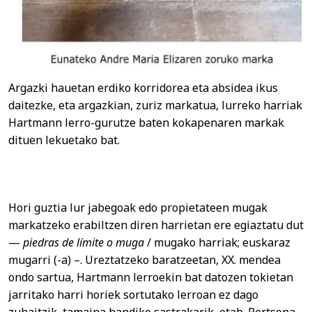
Argazki hauetan erdiko korridorea eta absidea ikus
daitezke, eta argazkian, zuriz markatua, lurreko harriak
Hartmann lerro-gurutze baten kokapenaren markak
dituen lekuetako bat.
Hori guztia lur jabegoak edo propietateen mugak
markatzeko erabiltzen diren harrietan ere egiaztatu dut
—
piedras de límite o muga
/ mugako harriak; euskaraz
mugarri (-a) –. Ureztatzeko baratzeetan, XX. mendea
ondo sartua, Hartmann lerroekin bat datozen tokietan
jarritako harri horiek sortutako lerroan ez dago