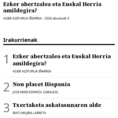
Ezker abertzalea eta Euskal Herria
amildegira?
ASIER AIZPURUA IÑARREA
-
2026 abuztuak 4
Irakurrienak
Ezker abertzalea eta Euskal Herria
amildegira?
ASIER AIZPURUA IÑARREA
Non placet Hispania
JOSE MARI ESPARZA ZABALEGI
Txertaketa askatasunaren alde
IRATI MUJIKA LARRETA