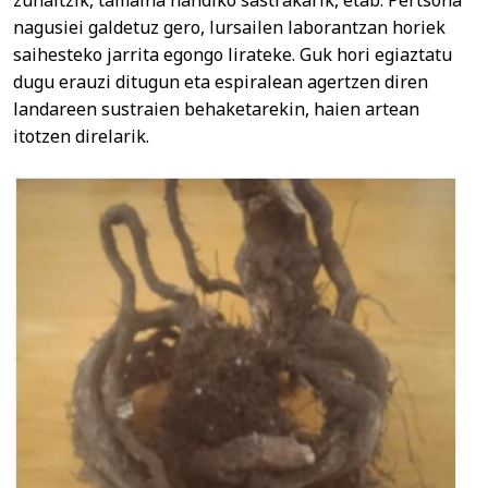
zuhaitzik, tamaina handiko sastrakarik, etab. Pertsona
nagusiei galdetuz gero, lursailen laborantzan horiek
saihesteko jarrita egongo lirateke. Guk hori egiaztatu
dugu erauzi ditugun eta espiralean agertzen diren
landareen sustraien behaketarekin, haien artean
itotzen direlarik.