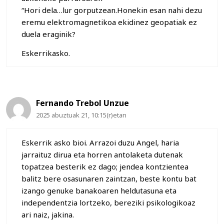
“Hori dela…lur gorputzean.Honekin esan nahi dezu
eremu elektromagnetikoa ekidinez geopatiak ez
duela eraginik?
Eskerrikasko.
Fernando Trebol Unzue
2025 abuztuak 21, 10:15(r)etan
Eskerrik asko bioi. Arrazoi duzu Angel, haria
jarraituz dirua eta horren antolaketa dutenak
topatzea besterik ez dago; jendea kontzientea
balitz bere osasunaren zaintzan, beste kontu bat
izango genuke banakoaren heldutasuna eta
independentzia lortzeko, bereziki psikologikoaz
ari naiz, jakina.