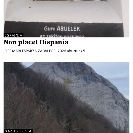
ESPAINIA
Non placet Hispania
JOSE MARI ESPARZA ZABALEGI
-
2026 abuztuak 5
NAZIO-KRISIA