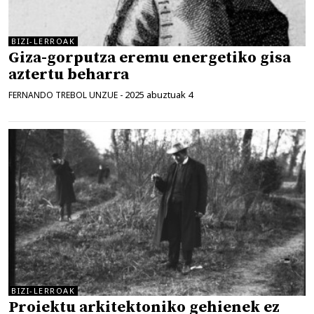
BIZI-LERROAK
Giza-gorputza eremu energetiko gisa
aztertu beharra
2025 abuztuak 4
FERNANDO TREBOL UNZUE
-
BIZI-LERROAK
Proiektu arkitektoniko gehienek ez