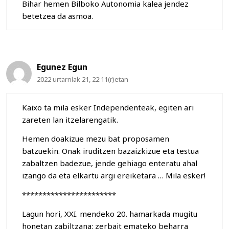
Bihar hemen Bilboko Autonomia kalea jendez
betetzea da asmoa.
Egunez Egun
2022 urtarrilak 21, 22:11(r)etan
Kaixo ta mila esker Independenteak, egiten ari
zareten lan itzelarengatik.
Hemen doakizue mezu bat proposamen
batzuekin. Onak iruditzen bazaizkizue eta testua
zabaltzen badezue, jende gehiago enteratu ahal
izango da eta elkartu argi ereiketara … Mila esker!
***********************
Lagun hori, XXI. mendeko 20. hamarkada mugitu
honetan zabiltzana: zerbait emateko beharra