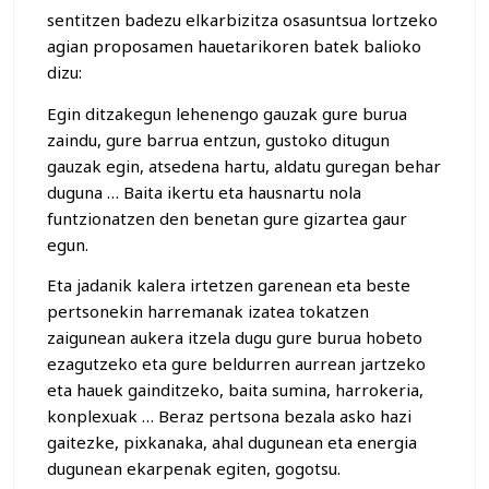
sentitzen badezu elkarbizitza osasuntsua lortzeko
agian proposamen hauetarikoren batek balioko
dizu:
Egin ditzakegun lehenengo gauzak gure burua
zaindu, gure barrua entzun, gustoko ditugun
gauzak egin, atsedena hartu, aldatu guregan behar
duguna … Baita ikertu eta hausnartu nola
funtzionatzen den benetan gure gizartea gaur
egun.
Eta jadanik kalera irtetzen garenean eta beste
pertsonekin harremanak izatea tokatzen
zaigunean aukera itzela dugu gure burua hobeto
ezagutzeko eta gure beldurren aurrean jartzeko
eta hauek gainditzeko, baita sumina, harrokeria,
konplexuak … Beraz pertsona bezala asko hazi
gaitezke, pixkanaka, ahal dugunean eta energia
dugunean ekarpenak egiten, gogotsu.