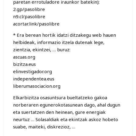
paretan errotuladore iraunkor batekin):
2.gp/pasolibre
n9.cl/pasolibre
acortar.link/pasolibre
* Era berean hortik idatzi ditzakegu web hauen
helbideak, informazio itzela dutenak lege,
zientzia, ekintzei, … buruz:
ascuas.org
bizitza.eus
elinvestigador.org
independentea.eus
liberumasociacion.org
Elkarbizitza osasuntsura bueltatzeko gakoa
norberaren egunerokotasunean dago, ahal dugun
eta suertatzen den heinean, gure energiak
neurtuz … Solasaldiak eta ekintzak askoz hobeto
suabe, maiteki, diskrezioz, …