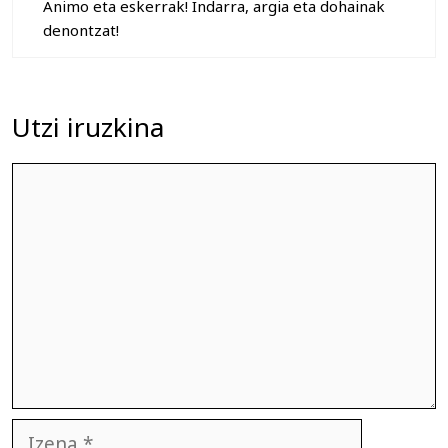
Animo eta eskerrak! Indarra, argia eta dohainak
denontzat!
Utzi iruzkina
Iruzkina
Izena