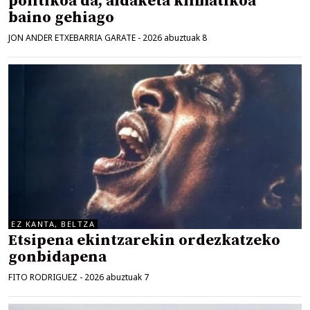
politikoa da, aldaketa klimatikoa
baino gehiago
JON ANDER ETXEBARRIA GARATE
-
2026 abuztuak 8
EZ KANTA, BELTZA
Etsipena ekintzarekin ordezkatzeko
gonbidapena
FITO RODRIGUEZ
-
2026 abuztuak 7