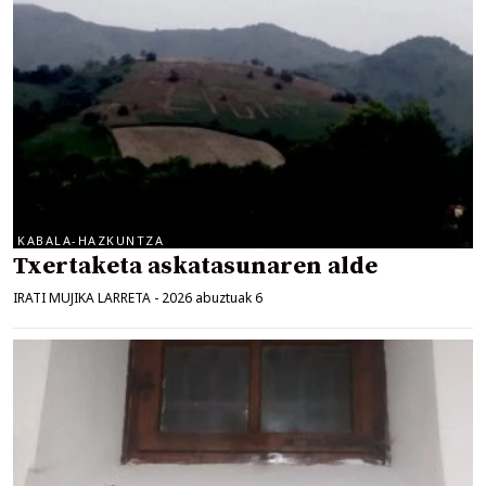
KABALA-HAZKUNTZA
Txertaketa askatasunaren alde
IRATI MUJIKA LARRETA
-
2026 abuztuak 6