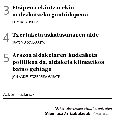
Etsipena ekintzarekin
ordezkatzeko gonbidapena
FITO RODRIGUEZ
Txertaketa askatasunaren alde
IRATI MUJIKA LARRETA
Arazoa aldaketaren kudeaketa
politikoa da, aldaketa klimatikoa
baino gehiago
JON ANDER ETXEBARRIA GARATE
Azken iruzkinak
"Ezker abertzalea eta..." erantzuten
Iñigo Jaca Arrizabalagak
duela egun 1