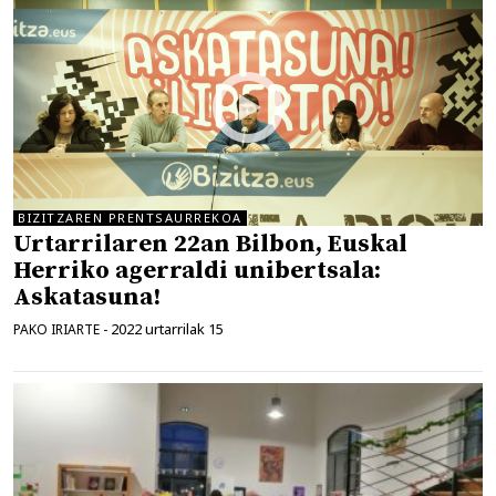
BIZITZAREN PRENTSAURREKOA
Urtarrilaren 22an Bilbon, Euskal
Herriko agerraldi unibertsala:
Askatasuna!
2022 urtarrilak 15
PAKO IRIARTE
-