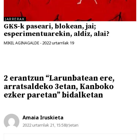
JARRERAK
GKS-k paseari, blokean, jai;
esperimentuarekin, aldiz, alai?
2022 urtarrilak 19
MIKEL AGINAGALDE
-
2 erantzun “Larunbatean ere,
arratsaldeko 3etan, Kanboko
ezker paretan” bidalketan
Amaia Iruskieta
2022 urtarrilak 21, 15:58(r)etan