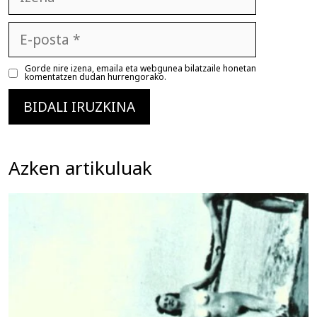
E-
posta
Gorde nire izena, emaila eta webgunea bilatzaile honetan
komentatzen dudan hurrengorako.
Azken artikuluak