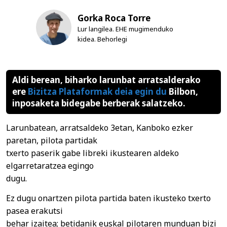
Gorka Roca Torre
Lur langilea. EHE mugimenduko
kidea. Behorlegi
Aldi berean, biharko larunbat arratsalderako
ere
Bizitza Plataformak deia egin du
Bilbon,
inposaketa bidegabe berberak salatzeko.
Larunbatean, arratsaldeko 3etan, Kanboko ezker
paretan, pilota partidak
txerto paserik gabe libreki ikustearen aldeko
elgarretaratzea egingo
dugu.
Ez dugu onartzen pilota partida baten ikusteko txerto
pasea erakutsi
behar izaitea; betidanik euskal pilotaren munduan bizi