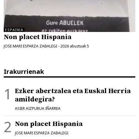
ESPAINIA
Non placet Hispania
JOSE MARI ESPARZA ZABALEGI
-
2026 abuztuak 5
Irakurrienak
Ezker abertzalea eta Euskal Herria
amildegira?
ASIER AIZPURUA IÑARREA
Non placet Hispania
JOSE MARI ESPARZA ZABALEGI