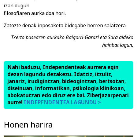
izan dugun
filosofiaren aurka doa hori.
Zatozte denak inposaketa bidegabe horren salatzera.
Txerto pasearen aurkako Baigorri-Garazi eta Sara aldeko
hainbat lagun.
Nahi baduzu, Independenteak aurrera egin
dezan lagundu dezakezu. Idatziz, itzuliz,
janariz, irudigintzan, bideogintzan, bertsotan,
diseinuan, informatikan, psikologia klinikoan,
abokatutzan edo diruz ere bai. Ziberjazarpenari
aurre!
INDEPENDENTEA LAGUNDU >
Honen harira