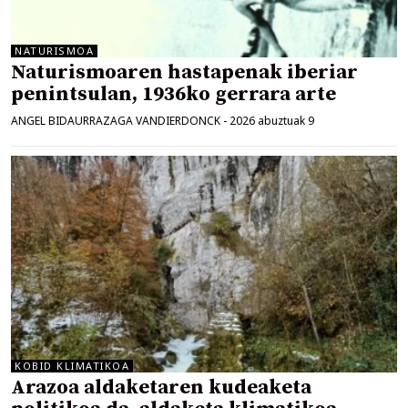
NATURISMOA
Naturismoaren hastapenak iberiar
penintsulan, 1936ko gerrara arte
ANGEL BIDAURRAZAGA VANDIERDONCK
-
2026 abuztuak 9
KOBID KLIMATIKOA
Arazoa aldaketaren kudeaketa