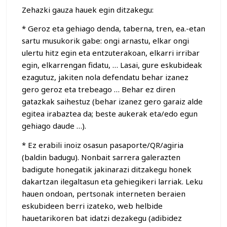
Zehazki gauza hauek egin ditzakegu:
* Geroz eta gehiago denda, taberna, tren, ea.-etan
sartu musukorik gabe: ongi arnastu, elkar ongi
ulertu hitz egin eta entzuterakoan, elkarri irribar
egin, elkarrengan fidatu, … Lasai, gure eskubideak
ezagutuz, jakiten nola defendatu behar izanez
gero geroz eta trebeago … Behar ez diren
gatazkak saihestuz (behar izanez gero garaiz alde
egitea irabaztea da; beste aukerak eta/edo egun
gehiago daude …).
* Ez erabili inoiz osasun pasaporte/QR/agiria
(baldin badugu). Nonbait sarrera galerazten
badigute honegatik jakinarazi ditzakegu honek
dakartzan ilegaltasun eta gehiegikeri larriak. Leku
hauen ondoan, pertsonak interneten beraien
eskubideen berri izateko, web helbide
hauetarikoren bat idatzi dezakegu (adibidez