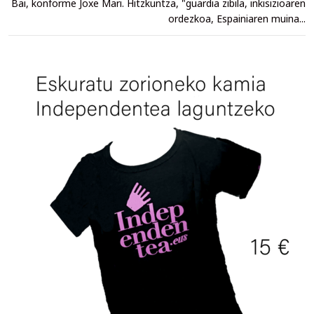
Bai, konforme Joxe Mari. Hitzkuntza, "guardia zibila, inkisizioaren
ordezkoa, Espainiaren muina...