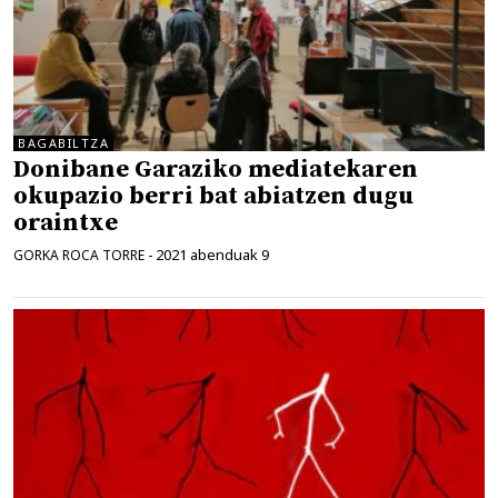
BAGABILTZA
Donibane Garaziko mediatekaren
okupazio berri bat abiatzen dugu
oraintxe
2021 abenduak 9
GORKA ROCA TORRE
-