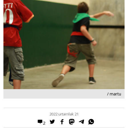
/ martu
2022 urtarrilak 21
2