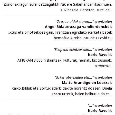
Zorionak lagun zure idatziagatik!!! Nik ere Salamancan ikasi nuen,
zuk bezala. Benetan, zure ida...
"Arazoa aldaketaren..." erantzuten
Angel Bidaurrazaga vandierdonckek
Iktus eta bihotzekoez gain, Frantzian egindako ikerketa batek
hemofilia A rekin lotu ditu Covid t...
"Etsipena ekintzarekin..." erantzuten
Karlo Ravelik
AFRIKAN:3.000 hizkuntzak, kulturak, herriak, bixitasunak,
altxorrak...
"Ezker abertzalea eta..." erantzuten
Maite Arandigoien Leorzak
Kaixo,Bilduk eta Sortuk ederki dakite norantz doazen. Duela
15/20 urtetik, haien helburua da es...
"..." erantzuten
Karlo Ravelik