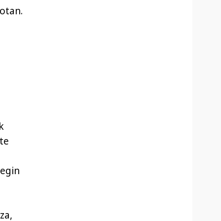
otan.
k
te
 egin
za,