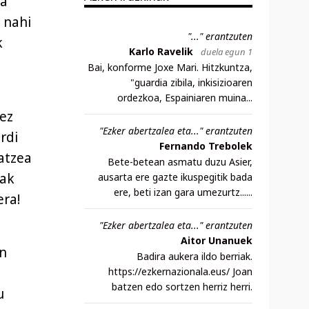
oa
 nahi
"..." erantzuten
k
Karlo Ravelik
duela egun 1
Bai, konforme Joxe Mari. Hitzkuntza,
"guardia zibila, inkisizioaren
ordezkoa, Espainiaren muina...
ez
"Ezker abertzalea eta..." erantzuten
rdi
Fernando Trebolek
matzea
Bete-betean asmatu duzu Asier,
tak
ausarta ere gazte ikuspegitik bada
ere, beti izan gara umezurtz......
era!
"Ezker abertzalea eta..." erantzuten
Aitor Unanuek
en
Badira aukera ildo berriak.
https://ezkernazionala.eus/ Joan
batzen edo sortzen herriz herri.
u