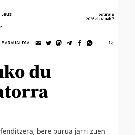
ostirala
2026 abuztuak 7
BARAUALDIA
uko du
atorra
fenditzera, bere burua jarri zuen