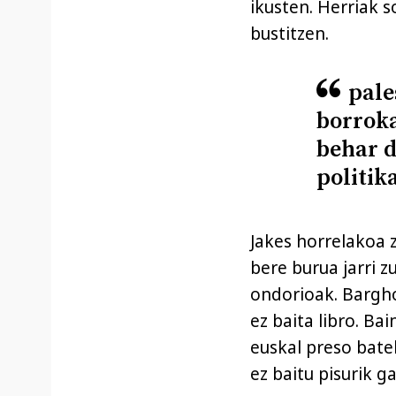
ikusten. Herriak s
bustitzen.
pale
borroka
behar d
politik
Jakes horrelakoa z
bere burua jarri z
ondorioak. Bargho
ez baita libro. Ba
euskal preso bate
ez baitu pisurik g