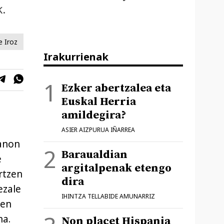
k.
e Iroz
Irakurrienak
Ezker abertzalea eta
Euskal Herria
amildegira?
ASIER AIZPURUA IÑARREA
banon
Baraualdian
e
argitalpenak etengo
rtzen
dira
ezale
IHINTZA TELLABIDE AMUNARRIZ
ren
na.
Non placet Hispania