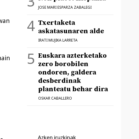
JOSE MARI ESPARZA ZABALEGI
rwan
Txertaketa
askatasunaren alde
IRATI MUJIKA LARRETA
Euskara azterketako
hain
zero borobilen
ondoren, galdera
desberdinak
planteatu behar dira
OSKAR CABALLERO
Azken iruzkinak