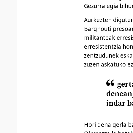
Gezurra egia bihur
Aurkezten digute
Barghouti presoar
militanteak erres
erresistentzia ho
zentzudunek eskat
zuzen askatuko ez
gert
denean,
indar b
Hori dena gerla b