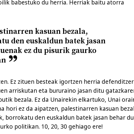
oilik babestuko du herria. Herriak baitu atorra
stinarren kasuan bezala,
tu den euskaldun batek jasan
uenak ez du pisurik gaurko
an
en. Ez zituen besteak igortzen herria defenditzer
uen arriskutan eta bururaino jasan ditu gatazkare
utik bezala. Ez da Unairekin elkartuko, Unai orai
ina hori ez da aipatzen, palestinarren kasuan beza
k, borrokatu den euskaldun batek jasan behar d
aurko politikan. 10, 20, 30 gehiago ere!