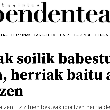
TEKA
IRUZKINAK
LANTALDEA
IDATZI
LAGUNDU
DENDA
ak soilik babest
a, herriak baitu 
tzen
a zen. Ez zituen besteak igortzen herria de