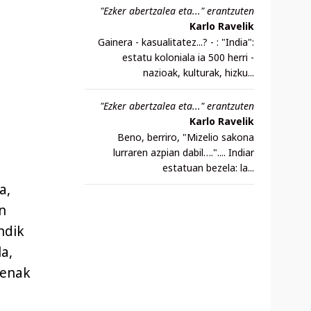
"Ezker abertzalea eta..." erantzuten
Karlo Ravelik
Gainera - kasualitatez...? - : "India":
estatu koloniala ia 500 herri -
nazioak, kulturak, hizku...
"Ezker abertzalea eta..." erantzuten
Karlo Ravelik
Beno, berriro, "Mizelio sakona
lurraren azpian dabil….".... Indiar
estatuan bezela: la...
a,
n
ndik
la,
uenak