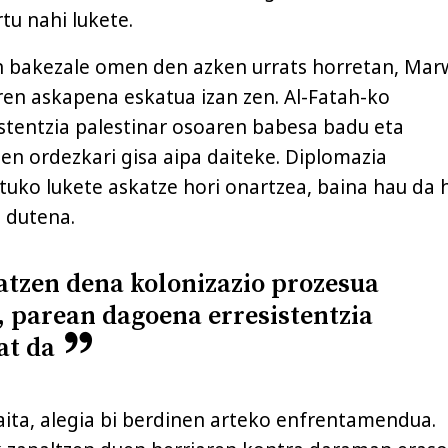
tu nahi lukete.
n bakezale omen den azken urrats horretan, Ma
en askapena eskatua izan zen. Al-Fatah-ko
istentzia palestinar osoaren babesa badu eta
nen ordezkari gisa aipa daiteke. Diplomazia
uko lukete askatze hori onartzea, baina hau da 
 dutena.
atzen dena kolonizazio prozesua
 parean dagoena erresistentzia
at da
aita, alegia bi berdinen arteko enfrentamendua.