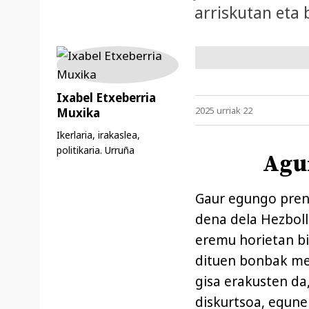
arriskutan eta 
Ixabel Etxeberria
2025 urriak 22
Muxika
Ikerlaria, irakaslea,
politikaria. Urruña
Agu
Gaur egungo pren
dena dela Hezboll
eremu horietan bi
dituen bonbak mere
gisa erakusten d
diskurtsoa, egune