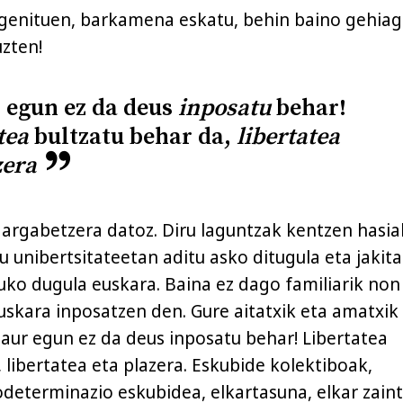
genituen, barkamena eskatu, behin baino gehiag
zten!
 egun ez da deus
inposatu
behar!
tea
bultzatu behar da,
libertatea
zera
dargabetzera datoz. Diru laguntzak kentzen hasia
u unibertsitateetan aditu asko ditugula eta jakita
tuko dugula euskara. Baina ez dago familiarik non
skara inposatzen den. Gure aitatxik eta amatxik
 gaur egun ez da deus inposatu behar! Libertatea
 libertatea eta plazera. Eskubide kolektiboak,
odeterminazio eskubidea, elkartasuna, elkar zaint