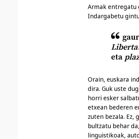
Armak entregatu 
Indargabetu gintu
gaur
Liberta
eta
pla
Orain, euskara in
dira. Guk uste dug
horri esker salba
etxean bederen eu
zuten bezala. Ez,
bultzatu behar da,
linguistikoak, aut