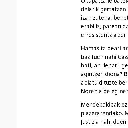
Okupatzaile bate
delarik gertatzen 
izan zutena, bene
erabiliz, parean 
erresistentzia zer
Hamas taldeari ar
bazituen nahi Gaz
bati, ahulenari, g
agintzen diona? 
abiatu dituzte ber
Noren alde egine
Mendebaldeak ez 
plazerarendako. M
Justizia nahi duen