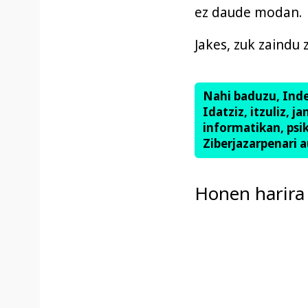
ez daude modan.
Jakes, zuk zaindu 
Nahi baduzu, Ind
Idatziz, itzuliz, j
informatikan, psik
Ziberjazarpenari a
Honen harira