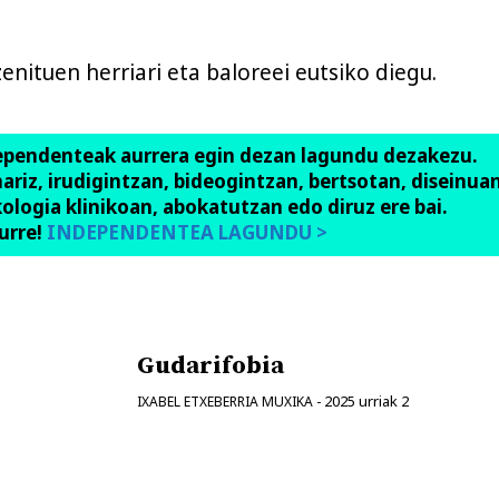
zenituen herriari eta baloreei eutsiko diegu.
ependenteak aurrera egin dezan lagundu dezakezu.
anariz, irudigintzan, bideogintzan, bertsotan, diseinuan
ologia klinikoan, abokatutzan edo diruz ere bai.
urre!
INDEPENDENTEA LAGUNDU >
Gudarifobia
2025 urriak 2
IXABEL ETXEBERRIA MUXIKA
-