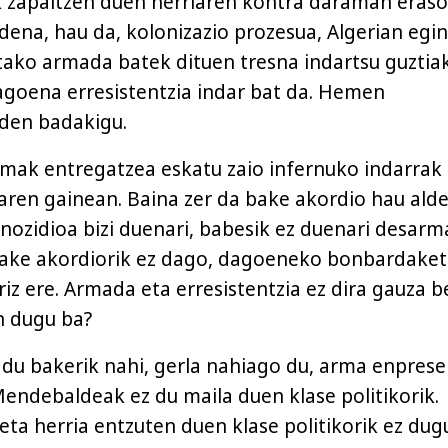
k zapaltzen duen herriaren kontra daraman eras
dena, hau da, kolonizazio prozesua, Algerian egin
tako armada batek dituen tresna indartsu guztia
dagoena erresistentzia indar bat da. Hemen
 den badakigu.
mak entregatzea eskatu zaio infernuko indarrak 
aren gainean. Baina zer da bake akordio hau alde
enozidioa bizi duenari, babesik ez duenari desar
Bake akordiorik ez dago, dagoeneko bonbardake
riz ere. Armada eta erresistentzia ez dira gauza b
n dugu ba?
du bakerik nahi, gerla nahiago du, arma enpres
endebaldeak ez du maila duen klase politikorik.
 eta herria entzuten duen klase politikorik ez dug