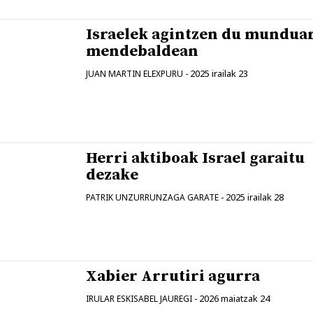
Israelek agintzen du mundua
mendebaldean
2025 irailak 23
JUAN MARTIN ELEXPURU
-
Herri aktiboak Israel garaitu
dezake
2025 irailak 28
PATRIK UNZURRUNZAGA GARATE
-
Xabier Arrutiri agurra
2026 maiatzak 24
IRULAR ESKISABEL JAUREGI
-