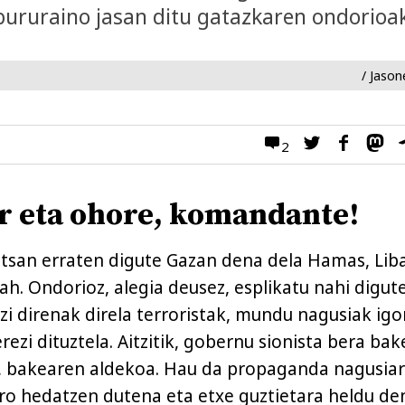
bururaino jasan ditu gatazkaren ondorioa
/ Jason
2
r eta ohore, komandante!
tsan erraten digute Gazan dena dela Hamas, Li
ah. Ondorioz, alegia deusez, esplikatu nahi digut
zi direnak direla terroristak, mundu nagusiak igo
zi dituztela. Aitzitik, gobernu sionista bera bak
a, bakearen aldekoa. Hau da propaganda nagusia
ro hedatzen dutena eta etxe guztietara heldu de